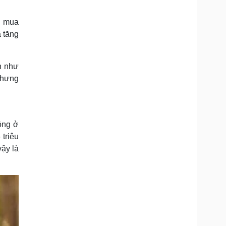
i mua
 tăng
h như
nhưng
ồng ở
triệu
vậy là