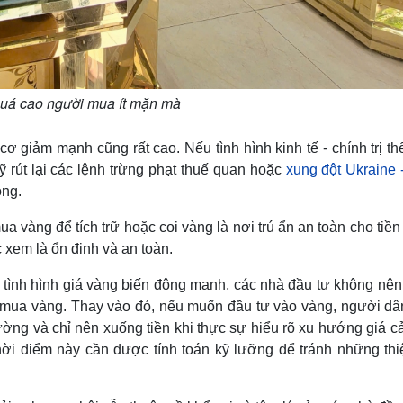
quá cao người mua ít mặn mà
ơ giảm mạnh cũng rất cao. Nếu tình hình kinh tế - chính trị th
 rút lại các lệnh trừng phạt thuế quan hoặc
xung đột Ukraine 
óng.
ua vàng để tích trữ hoặc coi vàng là nơi trú ẩn an toàn cho tiề
 xem là ổn định và an toàn.
 tình hình giá vàng biến động mạnh, các nhà đầu tư không nên
để mua vàng. Thay vào đó, nếu muốn đầu tư vào vàng, người dâ
trường và chỉ nên xuống tiền khi thực sự hiểu rõ xu hướng giá c
hời điểm này cần được tính toán kỹ lưỡng để tránh những thiệ