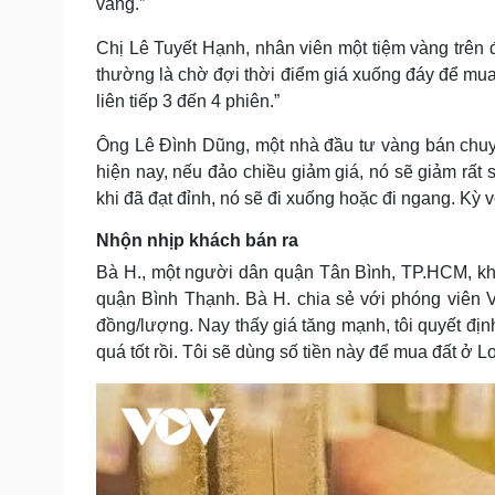
vàng.”
Chị Lê Tuyết Hạnh, nhân viên một tiệm vàng trên
thường là chờ đợi thời điểm giá xuống đáy để mua
liên tiếp 3 đến 4 phiên.”
Ông Lê Đình Dũng, một nhà đầu tư vàng bán chuy
hiện nay, nếu đảo chiều giảm giá, nó sẽ giảm rất
khi đã đạt đỉnh, nó sẽ đi xuống hoặc đi ngang. Kỳ
Nhộn nhịp khách bán ra
Bà H., một người dân quận Tân Bình, TP.HCM, kh
quận Bình Thạnh. Bà H. chia sẻ với phóng viên 
đồng/lượng. Nay thấy giá tăng mạnh, tôi quyết định
quá tốt rồi. Tôi sẽ dùng số tiền này để mua đất ở 