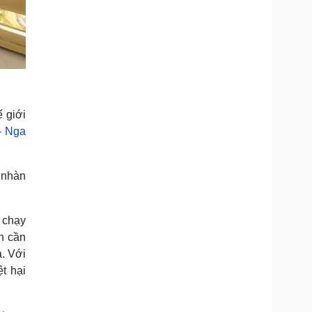
ế giới
- Nga
n nhàn
 chạy
n cần
ả. Với
t hại