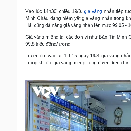
Tin nóng
Việt Nam
Tư vấn luật
Phân tích
Vào lúc 14h30' chiều 19/3,
giá vàng
nhẫn tiếp tục
Minh Châu đang niêm yết giá vàng nhẫn trong kh
Hải cũng đã nâng giá vàng nhẫn lên mức 99,05 - 1
Sức khỏe
Đời sống
Giá vàng miếng tại các đơn vị như Bảo Tín Minh 
Dinh dưỡng - món ngon
Nhà đẹp
99,8 triệu đồng/lượng.
Cây thuốc
Blog
Sản phụ khoa
Tình yêu - Gia đình
Trước đó, vào lúc 11h15 ngày 19/3, giá vàng nhẫ
Nhi khoa
Trong khi đó, giá vàng miếng cũng được điều chỉnh
Nam khoa
Làm đẹp - giảm cân
Phòng mạch online
Ăn sạch sống khỏe
Cải chính