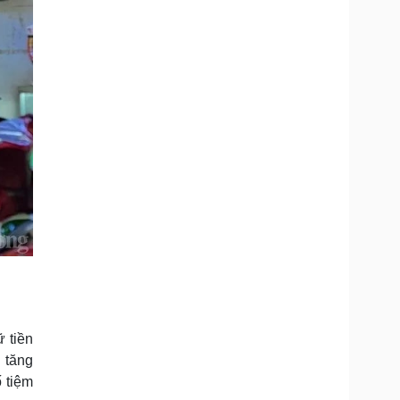
 tiền
 tăng
ố tiệm