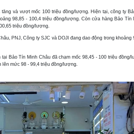
Lịch thi đấu bóng đá
Xe máy
Thế giới thể thao
Tư vấn
 tăng và vượt mốc 100 triệu đồng/lượng. Hiện tại, công ty Bả
eSports
V
oảng 98,85 - 100,4 triệu đồng/lượng. Còn cửa hàng Bảo Tín
Hậu trường
00,65 triệu đồng/lượng.
Văn hóa
Giải trí
D
Châu, PNJ, Công ty SJC và DOJI đang dao động trong khoảng 9
Sân khấu - Điện ảnh
Nghệ sĩ
Văn học
Thời trang
Âm nhạc
Sao Việt
c
n tại Bảo Tín Minh Châu đã chạm mốc 98,45 - 100 triệu đồng/l
Di sản
 lên mức 98 - 99,4 triệu đồng/lượng.