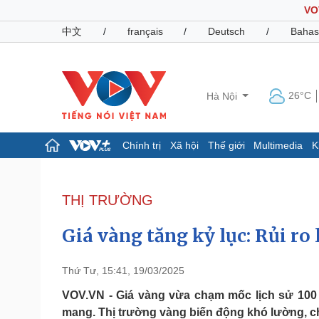
VO
中文
/
français
/
Deutsch
/
Bahas
26°C
Hà Nội
Chính trị
Xã hội
Thế giới
Multimedia
K
Chính trị
Xã hội
Đảng
Tin 24h
THỊ TRƯỜNG
Tổ chức nhân sự
Dự báo thời tiết
Quốc hội
Giáo dục
Giá vàng tăng kỷ lục: Rủi ro
Nhận diện sự thật
Dấu ấn VOV
Việc làm
Biển đảo
Thứ Tư, 15:41, 19/03/2025
Pháp luật
Quân sự - Quốc phòng
VOV.VN - Giá vàng vừa chạm mốc lịch sử 100 
mang. Thị trường vàng biến động khó lường, c
Vụ án
Vũ khí