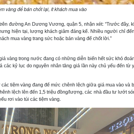
ệm vàng để bán chốt lại, ít khách mua vào
 trên đường An Dương Vương, quận 5, nhận xét: “Trước đây, kh
hưng hiện tại, lượng khách giảm đáng kể. Nhiều người chỉ đế
khách mua vàng trang sức hoặc bán vàng để chốt lời.”
giá vàng trong nước đang có những diễn biến hết sức khó đoán
á các kỷ lục do nguyên nhân tăng giá lần này chủ yếu đến từ y
 các tiệm vàng đang để mức chênh lệch giữa giá mua vào và b
ênh lệch lên đến 1,5 triệu đồng/lượng, các nhà đầu tư lướt só
yếu rơi vào túi các tiệm vàng.