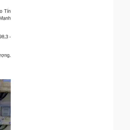
Doanh nghiệp 24h
Tin Công nghệ
Doanh nhân
Trải nghiệm
o Tín
ì cộng đồng
Chuyển đổi số
 Mạnh
u lịch
Podcast
8,3 -
Tư vấn
Câu chuyện thời sự
Săn Tour
Đọc truyện đêm khuya
heck-in
Cửa sổ tình yêu
ượng.
Kể chuyện cho bé
Hạt giống tâm hồn