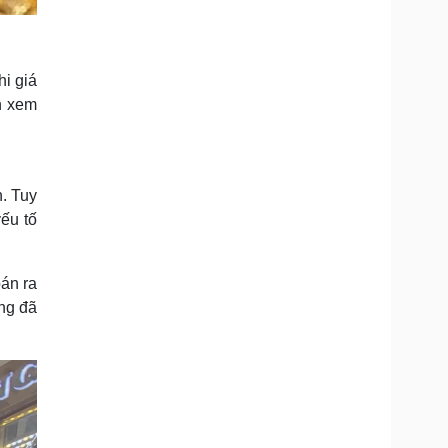
i giá
n xem
. Tuy
ếu tố
án ra
ng đã