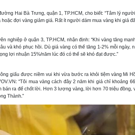
 đường Hai Bà Trưng, quận 1, TP.HCM, cho biết: “Tâm lý ngườ
 hoặc đợi vàng giảm giá. Rất ít người dám mua vàng khi giá đã
ên nghiệp ở quận 3, TP.HCM, nhận định: “Khi vàng tăng mạn
 sâu và khó phục hồi. Dù giá vàng có thể tăng 1-2% mỗi ngày, 
 vọng lợi nhuận 15%/năm lúc đó có thể sẽ khó đạt được.”
ông giấu được niềm vui khi vừa bước ra khỏi tiệm vàng Mi H
VOV.VN: “Tôi mua vàng cách đây 2 năm khi giá chỉ khoảng 66 
 bán ra để chốt lời. Hơn 3 lượng vàng, lời hơn 70 triệu đồng, 
Long Thành.”