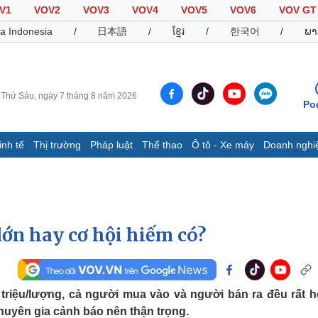
V1
VOV2
VOV3
VOV4
VOV5
VOV6
VOV GT
a Indonesia
/
日本語
/
ខ្មែរ
/
한국어
/
ພາ
Thứ Sáu, ngày 7 tháng 8 năm 2026
Po
inh tế
Thị trường
Pháp luật
Thể thao
Ô tô - Xe máy
Doanh nghi
Thế giới
Multimedia
K
Quan sát
Video
B
Cuộc sống đó đây
Ảnh
K
Hồ sơ
E-Magazine
 lớn hay cơ hội hiếm có?
Infographic
Thể thao
Ô tô - Xe máy
D
triệu/lượng, cả người mua vào và người bán ra đều rất 
huyên gia cảnh báo nên thận trọng.
Bóng đá
Ô tô
T