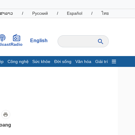
ສາລາວ
/
Русский
/
Español
/
ไทย
English
dcast
Radio
ệp
Công nghệ
Sức khỏe
Đời sống
Văn hóa
Giải trí
inh tế
Thị trường
ất động sản
Giá vàng
hởi nghiệp
Tiêu dùng
Tỷ giá
Chứng khoán
Giá cà phê
oanh nghiệp
Công nghệ
hoang
hông tin doanh nghiệp
Sành điệu