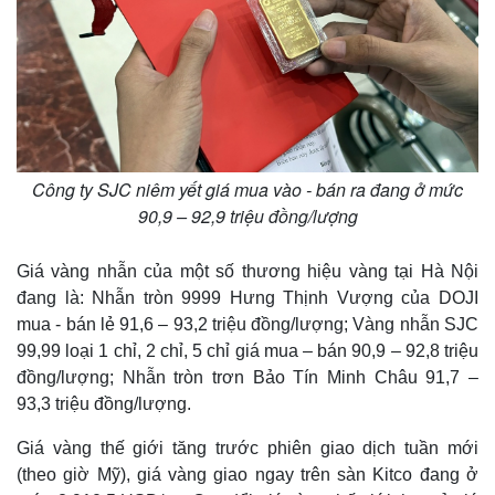
Công ty SJC niêm yết giá mua vào - bán ra đang ở mức
90,9 – 92,9 triệu đồng/lượng
Giá vàng nhẫn của một số thương hiệu vàng tại Hà Nội
đang là: Nhẫn tròn 9999 Hưng Thịnh Vượng của DOJI
Thế giới
Multimedia
mua - bán lẻ 91,6 – 93,2 triệu đồng/lượng; Vàng nhẫn SJC
Quan sát
Video
99,99 loại 1 chỉ, 2 chỉ, 5 chỉ giá mua – bán 90,9 – 92,8 triệu
Cuộc sống đó đây
Ảnh
đồng/lượng; Nhẫn tròn trơn Bảo Tín Minh Châu 91,7 –
Hồ sơ
E-Magazine
93,3 triệu đồng/lượng.
Infographic
Giá vàng thế giới tăng trước phiên giao dịch tuần mới
(theo giờ Mỹ), giá vàng giao ngay trên sàn Kitco đang ở