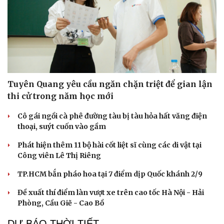
Tuyên Quang yêu cầu ngăn chặn triệt để gian lận
thi cử trong năm học mới
Cô gái ngồi cà phê đường tàu bị tàu hỏa hất văng điện
thoại, suýt cuốn vào gầm
Phát hiện thêm 11 bộ hài cốt liệt sĩ cùng các di vật tại
Công viên Lê Thị Riêng
TP.HCM bắn pháo hoa tại 7 điểm dịp Quốc khánh 2/9
Đề xuất thí điểm làn vượt xe trên cao tốc Hà Nội - Hải
Phòng, Cầu Giẽ - Cao Bồ
DỰ BÁO THỜI TIẾT