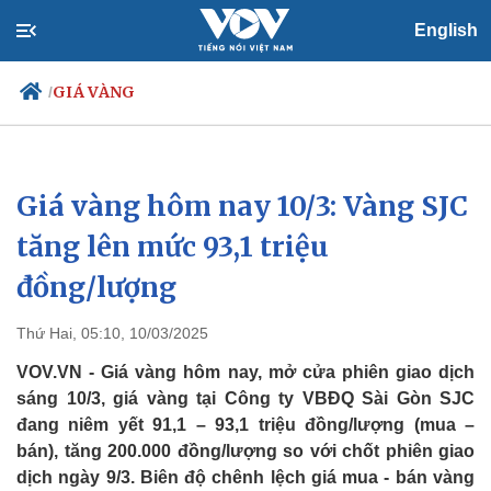
English
GIÁ VÀNG
/
Giá vàng hôm nay 10/3: Vàng SJC
Chính trị
Xã hội
Đảng
Tin 24h
tăng lên mức 93,1 triệu
Tổ chức nhân sự
Dự báo thời tiết
đồng/lượng
Quốc hội
Giáo dục
Nhận diện sự thật
Dấu ấn VOV
Việc làm
Thứ Hai, 05:10, 10/03/2025
Biển đảo
VOV.VN - Giá vàng hôm nay, mở cửa phiên giao dịch
sáng 10/3, giá vàng tại Công ty VBĐQ Sài Gòn SJC
đang niêm yết 91,1 – 93,1 triệu đồng/lượng (mua –
bán), tăng 200.000 đồng/lượng so với chốt phiên giao
dịch ngày 9/3. Biên độ chênh lệch giá mua - bán vàng