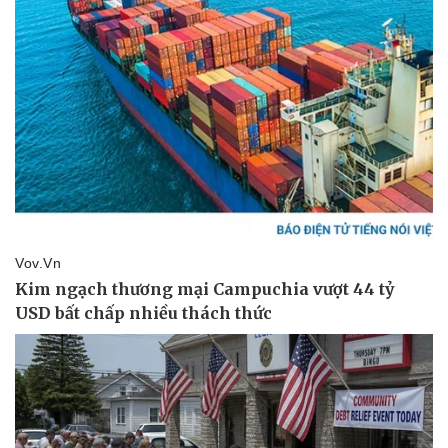
Thể thao
Ô tô - Xe máy
Bóng đá
Ô tô
Lịch thi đấu bóng đá
Xe máy
Thế giới thể thao
Tư vấn
eSports
Hậu trường