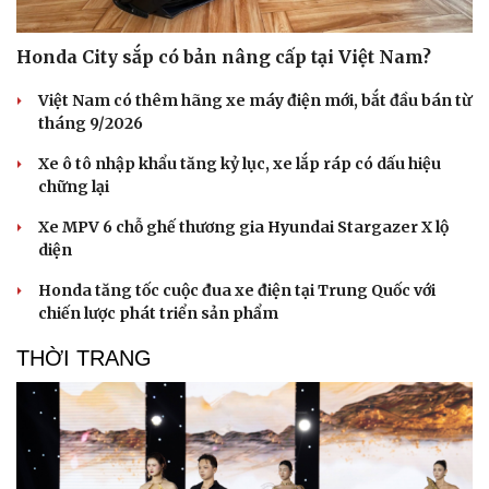
Honda City sắp có bản nâng cấp tại Việt Nam?
Việt Nam có thêm hãng xe máy điện mới, bắt đầu bán từ
tháng 9/2026
Xe ô tô nhập khẩu tăng kỷ lục, xe lắp ráp có dấu hiệu
Sức khỏe
Đời sống
chững lại
Dinh dưỡng - món ngon
Nhà đẹp
Cây thuốc
Blog
Xe MPV 6 chỗ ghế thương gia Hyundai Stargazer X lộ
Sản phụ khoa
Tình yêu - Gia đình
diện
Nhi khoa
Nam khoa
Honda tăng tốc cuộc đua xe điện tại Trung Quốc với
Làm đẹp - giảm cân
chiến lược phát triển sản phẩm
Phòng mạch online
THỜI TRANG
Ăn sạch sống khỏe