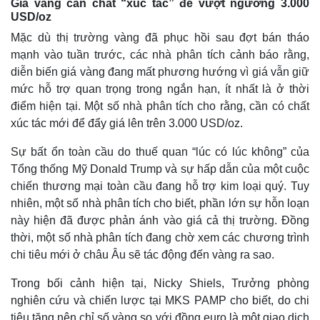
Giá vàng cần chất “xúc tác” để vượt ngưỡng 3.000
USD/oz
Mặc dù thị trường vàng đã phục hồi sau đợt bán tháo
mạnh vào tuần trước, các nhà phân tích cảnh báo rằng,
diễn biến giá vàng đang mất phương hướng vì giá vẫn giữ
mức hỗ trợ quan trọng trong ngắn hạn, ít nhất là ở thời
điểm hiện tại. Một số nhà phân tích cho rằng, cần có chất
xúc tác mới để đẩy giá lên trên 3.000 USD/oz.
Sự bất ổn toàn cầu do thuế quan “lúc có lúc không” của
Tổng thống Mỹ Donald Trump và sự hấp dẫn của một cuộc
chiến thương mại toàn cầu đang hỗ trợ kim loại quý. Tuy
nhiên, một số nhà phân tích cho biết, phần lớn sự hỗn loạn
này hiện đã được phản ánh vào giá cả thị trường. Đồng
thời, một số nhà phân tích đang chờ xem các chương trình
chi tiêu mới ở châu Âu sẽ tác động đến vàng ra sao.
Trong bối cảnh hiện tại, Nicky Shiels, Trưởng phòng
nghiên cứu và chiến lược tại MKS PAMP cho biết, do chi
tiêu tăng nên chỉ số vàng so với đồng euro là một giao dịch