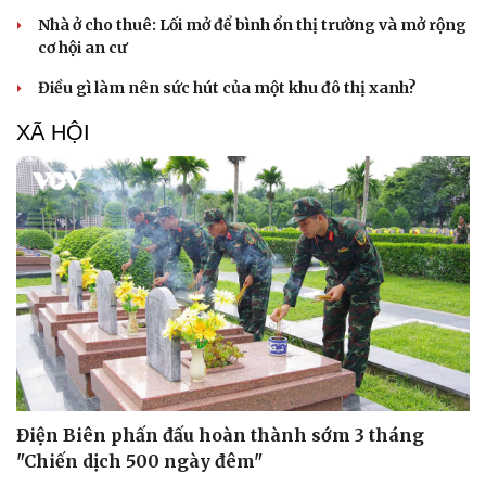
Nhà ở cho thuê: Lối mở để bình ổn thị trường và mở rộng
cơ hội an cư
Điều gì làm nên sức hút của một khu đô thị xanh?
XÃ HỘI
Văn hóa
Giải trí
Sân khấu - Điện ảnh
Nghệ sĩ
Văn học
Thời trang
Âm nhạc
Sao Việt
Di sản
Điện Biên phấn đấu hoàn thành sớm 3 tháng
"Chiến dịch 500 ngày đêm"