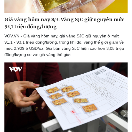
Giá vàng hôm nay 8/3: Vàng SJC giữ nguyên mức
93,1 triệu đồng/lượng
Doanh nghiệp
Công nghệ
Thông tin doanh nghiệp
Sành điệu
VOV.VN - Giá vàng hôm nay, giá vàng SJC giữ nguyên ở mức
Doanh nghiệp 24h
Tin Công nghệ
91,1 - 93,1 triệu đồng/lượng, trong khi đó, vàng thế giới giảm về
Doanh nhân
Trải nghiệm
mức 2.909,5 USD/oz. Giá bán vàng SJC hiện cao hơn 3,05 triệu
Vì cộng đồng
Chuyển đổi số
đồng/lượng so với giá vàng thế giới.