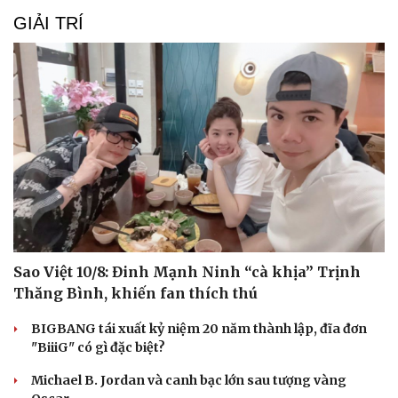
Hạt giống tâm hồn
GIẢI TRÍ
Sao Việt 10/8: Đinh Mạnh Ninh “cà khịa” Trịnh
Thăng Bình, khiến fan thích thú
BIGBANG tái xuất kỷ niệm 20 năm thành lập, đĩa đơn
"BiiiG" có gì đặc biệt?
Michael B. Jordan và canh bạc lớn sau tượng vàng