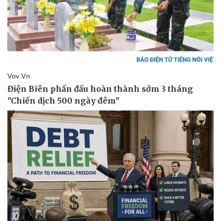
Vụ án
Vũ khí
Tin nóng
Việt Nam
Tư vấn luật
Phân tích