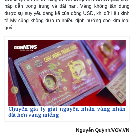
hấp dẫn trong trung và dài hạn. Vàng không tận dụng
được sự suy yếu đáng kể của đồng USD, khi dữ liệu kinh
tế Mỹ cũng không đưa ra nhiều định hướng cho kim loại
quý.
Kinh tế
Thị trường
Chuyên gia lý giải nguyên nhân vàng nhẫn
Bất động sản
Giá vàng
đắt hơn vàng miếng
Khởi nghiệp
Tiêu dùng
Tỷ giá
Nguyễn Quỳnh/VOV.VN
Chứng khoán