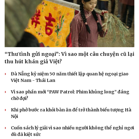
“Thư tình gửi ngoại”: Vì sao một câu chuyện cũ lại
thu hút khán giả Việt?
Đà Nẵng kỷ niệm 50 năm thiết lập quan hệ ngoại giao
Việt Nam - Thái Lan
Vì sao phần mới “PAW Patrol: Phim khủng long” đáng
chờ đợi?
Khi phở bước ra khỏi bàn ăn để trở thành biểu tượng Hà
Du lịch
Podcast
Nội
Tư vấn
Câu chuyện thời sự
Săn Tour
Đọc truyện đêm khuya
Cuốn sách lý giải vì sao nhiều người không thể nghỉ ngơi
check-in
Cửa sổ tình yêu
dù đã kiệt sức
Kể chuyện cho bé