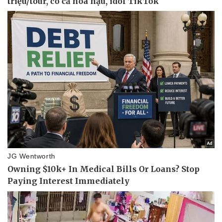
Doanh nghiệp
Công nghệ
Thông tin doanh nghiệp
Sành điệu
Doanh nghiệp 24h
Tin Công nghệ
Doanh nhân
Trải nghiệm
Vì cộng đồng
Chuyển đổi số