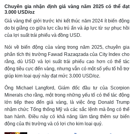
Chuyên gia nhận định giá vàng năm 2025 có thể đạt
3.000 USD/oz
Giá vàng thế giới trước khi kết thúc năm 2024 ít biến động
do bị giằng co giữa lực cầu trú ẩn và áp lực từ sự phục hồi
của lợi suất trái phiếu và đồng USD.
Pháp luật
Quân sự - Quốc phòng
Vụ án
Vũ khí
Nói về biến động của vàng trong năm 2025, chuyên gia
Tin nóng
Việt Nam
phân tích thị trường Fawad Razaqzada của City Index cho
Tư vấn luật
Phân tích
rằng, dù USD và lợi suất trái phiếu cao hơn có thể tác
động tiêu cực đến vàng, nhưng vẫn có một số yếu tố hỗ trợ
giúp kim loại quý này đạt mức 3.000 USD/oz.
Ông Michael Langford, Giám đốc đầu tư của Scorpion
Minerals cho rằng, một trong những yếu tố có thể tác động
lớn tiếp theo đến giá vàng, là việc ông Donald Trump
nhậm chức Tổng thống Mỹ và các sắc lệnh mà ông có thể
ban hành. Điều này có khả năng làm tăng thêm sự biến
động của thị trường và có lợi cho kim loại quý.