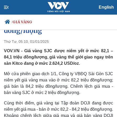
English
Giá vàng hôm nay 1/1/2025: Vàng
SJC ở mức giao dịch 84,2 triệu
GIÁ VÀNG
/
đồng/lượng
Thứ Tư, 05:10, 01/01/2025
Chính trị
Xã hội
VOV.VN - Giá vàng SJC được niêm yết ở mức 82,1 –
Đảng
Tin 24h
84,1 triệu đồng/lượng, giá vàng thế giới giao ngay trên
Tổ chức nhân sự
Dự báo thời tiết
sàn Kitco đang ở mức 2.624,2 USD/oz.
Quốc hội
Giáo dục
Nhận diện sự thật
Dấu ấn VOV
Mở cửa phiên giao dịch 1/1, Công ty VBĐQ Sài Gòn SJC
Việc làm
niêm yết giá vàng mua vào ở mức 82,2 triệu đồng/lượng;
Biển đảo
giá bán là 84,2 triệu đồng/lượng. Chênh lệch giá mua -
bán vàng SJC ở mức 2 triệu đồng/lượng.
Cùng thời điểm, giá vàng tại Tập đoàn DOJI đang được
niêm yết giá mua - bán ở mức 82,2 - 84,2 triệu đồng/lượng.
Khoảng chênh lệch giữa giá mua và giá bán vàng DOJI