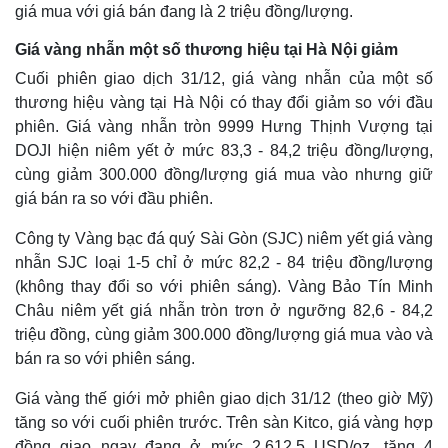
giá mua với giá bán đang là 2 triệu đồng/lượng.
Giá vàng nhẫn một số thương hiệu tại Hà Nội giảm
Cuối phiên giao dịch 31/12, giá vàng nhẫn của một số
thương hiệu vàng tại Hà Nội có thay đổi giảm so với đầu
phiên. Giá vàng nhẫn tròn 9999 Hưng Thịnh Vượng tại
DOJI hiện niêm yết ở mức 83,3 - 84,2 triệu đồng/lượng,
cùng giảm 300.000 đồng/lượng giá mua vào nhưng giữ
giá bán ra so với đầu phiên.
Công ty Vàng bạc đá quý Sài Gòn (SJC) niêm yết giá vàng
nhẫn SJC loại 1-5 chỉ ở mức 82,2 - 84 triệu đồng/lượng
(không thay đổi so với phiên sáng). Vàng Bảo Tín Minh
Kinh tế
Thị trường
Châu niêm yết giá nhẫn tròn trơn ở ngưỡng 82,6 - 84,2
Bất động sản
Giá vàng
triệu đồng, cùng giảm 300.000 đồng/lượng giá mua vào và
Khởi nghiệp
Tiêu dùng
bán ra so với phiên sáng.
Tỷ giá
Chứng khoán
Giá vàng thế giới mở phiên giao dịch 31/12 (theo giờ Mỹ)
Giá cà phê
tăng so với cuối phiên trước. Trên sàn Kitco, giá vàng hợp
đồng giao ngay đang ở mức 2.612,5 USD/oz, tăng 4