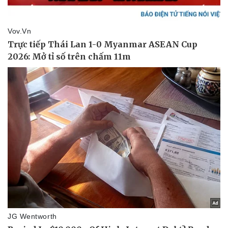
Văn hóa
Giải trí
Sân khấu - Điện ảnh
Nghệ sĩ
Văn học
Thời trang
Âm nhạc
Sao Việt
Di sản