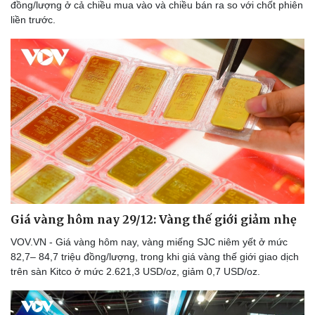
đồng/lượng ở cả chiều mua vào và chiều bán ra so với chốt phiên
liền trước.
Du lịch
Podcast
Tư vấn
Câu chuyện thời sự
Săn Tour
Đọc truyện đêm khuya
check-in
Cửa sổ tình yêu
Kể chuyện cho bé
Hạt giống tâm hồn
Giá vàng hôm nay 29/12: Vàng thế giới giảm nhẹ
VOV.VN - Giá vàng hôm nay, vàng miếng SJC niêm yết ở mức
82,7– 84,7 triệu đồng/lượng, trong khi giá vàng thế giới giao dịch
trên sàn Kitco ở mức 2.621,3 USD/oz, giảm 0,7 USD/oz.