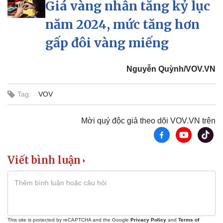
Giá vàng nhẫn tăng kỷ lục
năm 2024, mức tăng hơn
gấp đôi vàng miếng
Nguyễn Quỳnh/VOV.VN
Tag:
VOV
Mời quý độc giả theo dõi VOV.VN trên
Viết bình luận
Thể thao
Ô tô - Xe máy
Bóng đá
Ô tô
Lịch thi đấu bóng đá
Xe máy
Thế giới thể thao
Tư vấn
This site is protected by reCAPTCHA and the Google
Privacy Policy
and
Terms of