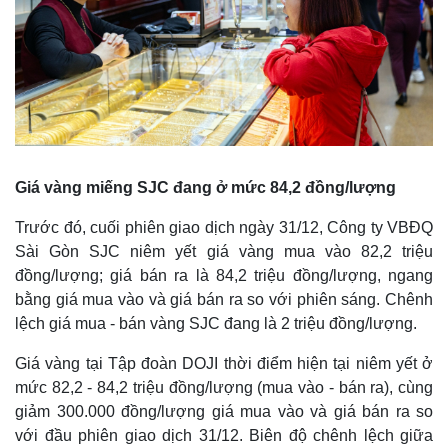
Thế giới
Multimedia
Quan sát
Video
Cuộc sống đó đây
Ảnh
Hồ sơ
E-Magazine
Infographic
Giá vàng miếng SJC đang ở mức 84,2 đồng/lượng
Trước đó, cuối phiên giao dịch ngày 31/12, Công ty VBĐQ
Sài Gòn SJC niêm yết giá vàng mua vào 82,2 triệu
đồng/lượng; giá bán ra là 84,2 triệu đồng/lượng, ngang
bằng giá mua vào và giá bán ra so với phiên sáng. Chênh
lệch giá mua - bán vàng SJC đang là 2 triệu đồng/lượng.
Giá vàng tại Tập đoàn DOJI thời điểm hiện tại niêm yết ở
mức 82,2 - 84,2 triệu đồng/lượng (mua vào - bán ra), cùng
giảm 300.000 đồng/lượng giá mua vào và giá bán ra so
với đầu phiên giao dịch 31/12. Biên độ chênh lệch giữa