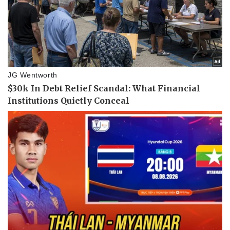
Sức khỏe
Đời sống
Dinh dưỡng - món ngon
Nhà đẹp
Cây thuốc
Blog
Sản phụ khoa
Tình yêu - Gia đình
Nhi khoa
Nam khoa
Làm đẹp - giảm cân
Phòng mạch online
Ăn sạch sống khỏe