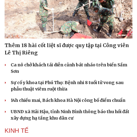
Thêm 18 hài cốt liệt sĩ được quy tập tại Công viên
Lê Thị Riêng
Ca nô chở khách tái diễn cảnh bát nháo trên biển Sầm
Sơn
Sự cố y khoa tại Phú Thọ: Bệnh nhi 8 tuổi tử vong sau
phẫu thuật viêm ruột thừa
14h chiều mai, Bách khoa Hà Nội công bố điểm chuẩn
UBND xã Hải Hậu, tỉnh Ninh Bình thông báo thu hồi đất
xây dựng hạ tầng khu dân cư
KINH TẾ