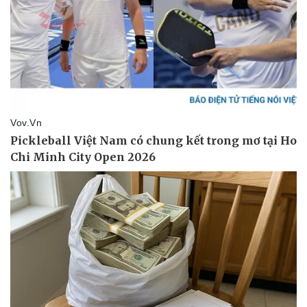
Thể thao
Ô tô - Xe máy
Bóng đá
Ô tô
Lịch thi đấu bóng đá
Xe máy
Thế giới thể thao
Tư vấn
eSports
Hậu trường