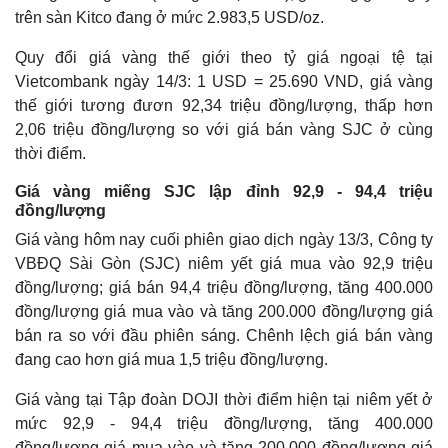
trên sàn Kitco đang ở mức 2.983,5 USD/oz.
Quy đổi giá vàng thế giới theo tỷ giá ngoại tệ tại
Vietcombank ngày 14/3: 1 USD = 25.690 VND, giá vàng
thế giới tương đươn 92,34 triệu đồng/lượng, thấp hơn
2,06 triệu đồng/lượng so với giá bán vàng SJC ở cùng
thời điểm.
Giá vàng miếng SJC lập đỉnh 92,9 - 94,4 triệu
đồng/lượng
Giá vàng hôm nay cuối phiên giao dịch ngày 13/3, Công ty
VBĐQ Sài Gòn (SJC) niêm yết giá mua vào 92,9 triệu
đồng/lượng; giá bán 94,4 triệu đồng/lượng, tăng 400.000
Thế giới
Multimedia
đồng/lượng giá mua vào và tăng 200.000 đồng/lượng giá
Quan sát
Video
bán ra so với đầu phiên sáng. Chênh lệch giá bán vàng
Cuộc sống đó đây
Ảnh
Hồ sơ
E-Magazine
đang cao hơn giá mua 1,5 triệu đồng/lượng.
Infographic
Giá vàng tại Tập đoàn DOJI thời điểm hiện tại niêm yết ở
mức 92,9 - 94,4 triệu đồng/lượng, tăng 400.000
đồng/lượng giá mua vào và tăng 200.000 đồng/lượng giá