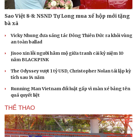
Sao Việt 8-8: NSND Tự Long mua xế hộp mới tặng
bà xã
Vicky Nhung đưa sáng tác Đông Thiên Đức ra khỏi vùng
an toàn ballad
Jisoo xin lỗi người hâm mộ giữa tranh cãi kỷ niệm 10
năm BLACKPINK
The Odyssey vượt 1 tỷ USD, Christopher Nolan tái lập kỳ
tích sau 14 năm
Running Man Vietnam đổi luật gấp vì màn xé bảng tên
quá quyết liệt
THỂ THAO
Cải chính