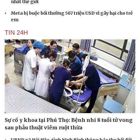
nhất thế giới
Meta bị buộc bồi thường 567 triệu USD vì gây hại cho trẻ
em
TIN 24H
Sự cố y khoa tại Phú Thọ: Bệnh nhi 8 tuổi tử vong
sau phẫu thuật viêm ruột thừa
UBND xã Hải Hậu, tỉnh Ninh Bình thông báo thu hồi đất