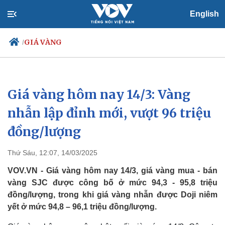
English
GIÁ VÀNG
/
Giá vàng hôm nay 14/3: Vàng
Chính trị
Xã hội
Đảng
Tin 24h
nhẫn lập đỉnh mới, vượt 96 triệu
Tổ chức nhân sự
Dự báo thời tiết
đồng/lượng
Quốc hội
Giáo dục
Nhận diện sự thật
Dấu ấn VOV
Việc làm
Thứ Sáu, 12:07, 14/03/2025
Biển đảo
VOV.VN - Giá vàng hôm nay 14/3, giá vàng mua - bán
vàng SJC được công bố ở mức 94,3 - 95,8 triệu
đồng/lượng, trong khi giá vàng nhẫn được Doji niêm
yết ở mức 94,8 – 96,1 triệu đồng/lượng.