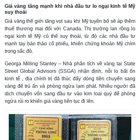
Giá cà phê
Giá vàng tăng mạnh khi nhà đầu tư lo ngại kinh tế Mỹ
suy thoái
Giá vàng thế giới tăng vọt sau khi Mỹ tuyên bố sẽ áp thêm
thuế thương mại đối với Canada. Thị trường lan rộng lo
ngại kinh tế Mỹ có thể suy thoái, từ đó các nhà đầu tư
mạnh tay bán tháo cổ phiếu, khiến chứng khoán Mỹ chìm
trong sắc đỏ.
Georga Milling Stanley – Nhà phân tích về vàng tại State
Street Global Advisors (SSGA) nhận định, nỗi lo bất ổn
kinh tế , địa chính trị đã thúc đẩy dòng tiền chuyển sang
vàng để trú ẩn và phòng ngừa lạm phát. Nhiều người đã
dịch chuyển vốn sang đầu tư vào kim loại quý để phòng
ngừa rủi ro khiến giá vàng liên tục đi lên.