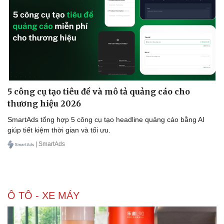
Sức khỏe
Đời sống
Dinh dưỡng - món ngon
Nhà đẹp
5 công cụ tạo tiêu đề và mô tả quảng cáo cho
Cây thuốc
Blog
thương hiệu 2026
Sản phụ khoa
Tình yêu - Gia đình
SmartAds tổng hợp 5 công cụ tạo headline quảng cáo bằng AI
Nhi khoa
giúp tiết kiệm thời gian và tối ưu.
Nam khoa
Làm đẹp - giảm cân
| SmartAds
Phòng mạch online
Ăn sạch sống khỏe
Ô TÔ - XE MÁY