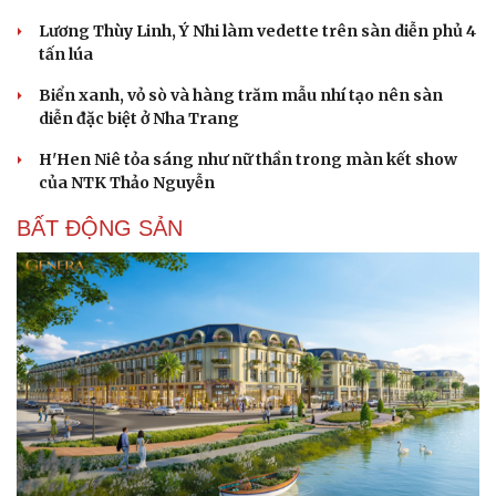
Lương Thùy Linh, Ý Nhi làm vedette trên sàn diễn phủ 4
tấn lúa
Biển xanh, vỏ sò và hàng trăm mẫu nhí tạo nên sàn
diễn đặc biệt ở Nha Trang
H'Hen Niê tỏa sáng như nữ thần trong màn kết show
của NTK Thảo Nguyễn
BẤT ĐỘNG SẢN
Văn hóa
Giải trí
Sân khấu - Điện ảnh
Nghệ sĩ
Văn học
Thời trang
Âm nhạc
Sao Việt
Di sản