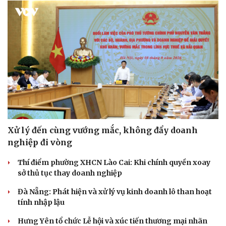
Xử lý đến cùng vướng mắc, không đẩy doanh
nghiệp đi vòng
Thí điểm phường XHCN Lào Cai: Khi chính quyền xoay
sở thủ tục thay doanh nghiệp
Du lịch
Podcast
Đà Nẵng: Phát hiện và xử lý vụ kinh doanh lô than hoạt
Tư vấn
Câu chuyện thời sự
tính nhập lậu
Săn Tour
Đọc truyện đêm khuya
check-in
Cửa sổ tình yêu
Hưng Yên tổ chức Lễ hội và xúc tiến thương mại nhãn
Kể chuyện cho bé