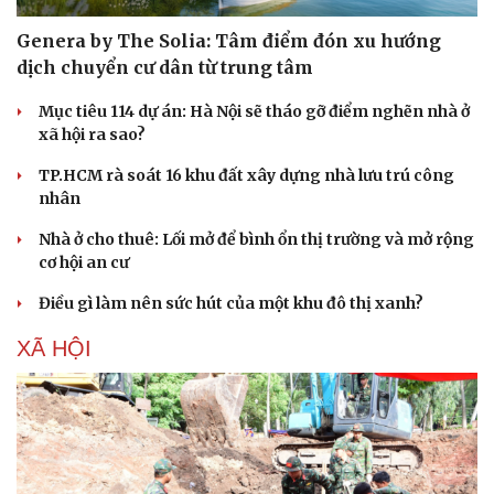
Genera by The Solia: Tâm điểm đón xu hướng
dịch chuyển cư dân từ trung tâm
Mục tiêu 114 dự án: Hà Nội sẽ tháo gỡ điểm nghẽn nhà ở
xã hội ra sao?
TP.HCM rà soát 16 khu đất xây dựng nhà lưu trú công
nhân
Nhà ở cho thuê: Lối mở để bình ổn thị trường và mở rộng
cơ hội an cư
Điều gì làm nên sức hút của một khu đô thị xanh?
XÃ HỘI