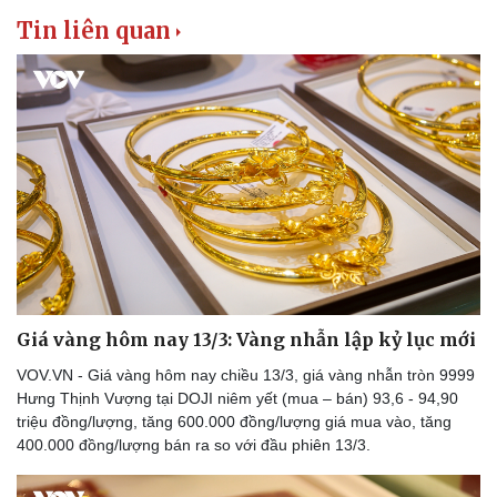
Tin liên quan
Doanh nghiệp
Công nghệ
Thông tin doanh nghiệp
Sành điệu
Doanh nghiệp 24h
Tin Công nghệ
Doanh nhân
Trải nghiệm
Vì cộng đồng
Chuyển đổi số
Giá vàng hôm nay 13/3: Vàng nhẫn lập kỷ lục mới
VOV.VN - Giá vàng hôm nay chiều 13/3, giá vàng nhẫn tròn 9999
Hưng Thịnh Vượng tại DOJI niêm yết (mua – bán) 93,6 - 94,90
triệu đồng/lượng, tăng 600.000 đồng/lượng giá mua vào, tăng
400.000 đồng/lượng bán ra so với đầu phiên 13/3.