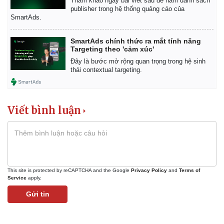
Tham khảo ngay bài viết sau để nắm danh sách
Vụ án
Vũ khí
publisher trong hệ thống quảng cáo của
Tin nóng
Việt Nam
SmartAds.
Tư vấn luật
Phân tích
SmartAds chính thức ra mắt tính năng
Targeting theo 'cảm xúc'
Đây là bước mở rộng quan trọng trong hệ sinh
thái contextual targeting.
Viết bình luận
This site is protected by reCAPTCHA and the Google
Privacy Policy
and
Terms of
Service
apply.
Gửi tin