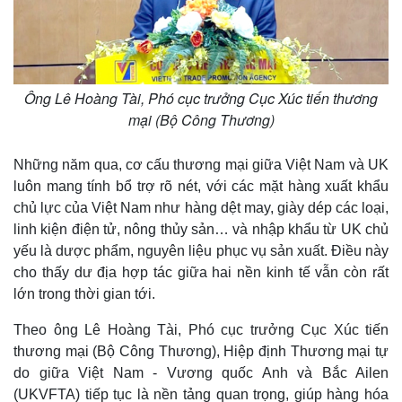
Ông Lê Hoàng Tài, Phó cục trưởng Cục Xúc tiến thương
mại (Bộ Công Thương)
Những năm qua, cơ cấu thương mại giữa Việt Nam và UK
luôn mang tính bổ trợ rõ nét, với các mặt hàng xuất khẩu
chủ lực của Việt Nam như hàng dệt may, giày dép các loại,
linh kiện điện tử, nông thủy sản… và nhập khẩu từ UK chủ
yếu là dược phẩm, nguyên liệu phục vụ sản xuất. Điều này
cho thấy dư địa hợp tác giữa hai nền kinh tế vẫn còn rất
lớn trong thời gian tới.
Theo ông Lê Hoàng Tài, Phó cục trưởng Cục Xúc tiến
thương mại (Bộ Công Thương), Hiệp định Thương mại tự
do giữa Việt Nam - Vương quốc Anh và Bắc Ailen
(UKVFTA) tiếp tục là nền tảng quan trọng, giúp hàng hóa