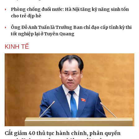
Phòng chống đuối nước: Hà Nội tăng kỹ năng sinh tồn
cho trẻ dịp hè
Ông Đỗ Anh Tuấn là Trưởng Ban chỉ đạo cấp tỉnh kỳ thi
tốt nghiệp lại ở Tuyên Quang
KINH TẾ
Cắt giảm 40 thủ tục hành chính, phân quyền
Cải chính