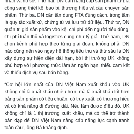
nhận và hồ sơ. Thứ hai, DN cần nâng cấp sản phẩm từ gia
công sang thiết kế, bao bì, thương hiệu và câu chuyện sản
phẩm. Thứ ba, DN cần tận dụng FTA đúng cách, trọng tâm
là quy tắc xuất xứ, chứng từ và lưu trữ dữ liệu. Thứ tư, DN
quản trị giá sản phẩm vào kệ, chi phí đến người tiêu dùng,
chi phí tuân thủ và logistics cũng như tỷ giá. Thứ năm, DN
chọn kênh phù hợp theo từng giai đoạn, không phải DN
nào cũng nên vào ngay hệ thống tiêu thụ và thứ sáu là DN
xây dựng sự hiện diện dài hạn, bởi thị trường UK không
phù hợp với phương thức làm ăn ngắn hạn, thiếu cam kết
và thiếu dịch vụ sau bán hàng.
“Cơ hội lớn nhất của DN Việt Nam xuất khẩu vào UK
không chỉ là xuất khẩu nhiều hơn, mà là xuất khẩu tốt hơn
bằng sản phẩm có tiêu chuẩn, có truy xuất, có thương hiệu
và có khả năng đi đường dài. Nếu làm được điều đó, UK
không chỉ là 1 thị trường xuất khẩu, mà có thể trở thành
bàn đạp để DN Việt Nam nâng cấp năng lực cạnh tranh
toàn cầu”, ông Bá khẳng định.