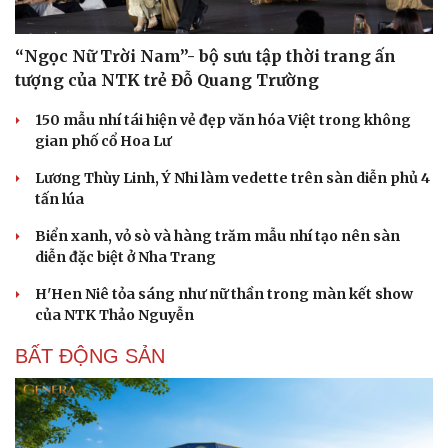
“Ngọc Nữ Trời Nam”- bộ sưu tập thời trang ấn
tượng của NTK trẻ Đỗ Quang Trường
150 mẫu nhí tái hiện vẻ đẹp văn hóa Việt trong không
gian phố cổ Hoa Lư
Lương Thùy Linh, Ý Nhi làm vedette trên sàn diễn phủ 4
tấn lúa
Biển xanh, vỏ sò và hàng trăm mẫu nhí tạo nên sàn
diễn đặc biệt ở Nha Trang
H'Hen Niê tỏa sáng như nữ thần trong màn kết show
của NTK Thảo Nguyễn
BẤT ĐỘNG SẢN
Du lịch
Podcast
Tư vấn
Câu chuyện thời sự
Săn Tour
Đọc truyện đêm khuya
check-in
Cửa sổ tình yêu
Kể chuyện cho bé