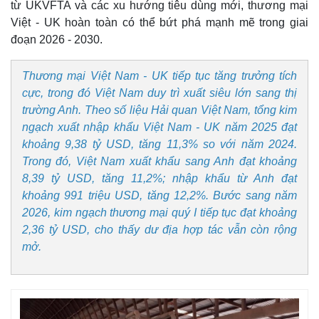
Vụ án
Vũ khí
từ UKVFTA và các xu hướng tiêu dùng mới, thương mại
Tin nóng
Việt Nam
Việt - UK hoàn toàn có thể bứt phá mạnh mẽ trong giai
Tư vấn luật
Phân tích
đoạn 2026 - 2030.
Thương mại Việt Nam - UK tiếp tục tăng trưởng tích
cực, trong đó Việt Nam duy trì xuất siêu lớn sang thị
trường Anh. Theo số liệu Hải quan Việt Nam, tổng kim
ngạch xuất nhập khẩu Việt Nam - UK năm 2025 đạt
khoảng 9,38 tỷ USD, tăng 11,3% so với năm 2024.
Trong đó, Việt Nam xuất khẩu sang Anh đạt khoảng
8,39 tỷ USD, tăng 11,2%; nhập khẩu từ Anh đạt
khoảng 991 triệu USD, tăng 12,2%. Bước sang năm
2026, kim ngạch thương mại quý I tiếp tục đạt khoảng
2,36 tỷ USD, cho thấy dư địa hợp tác vẫn còn rộng
mở.