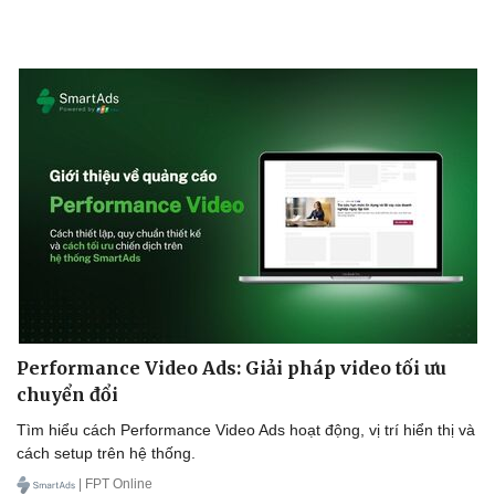
Văn hóa
Giải trí
Sân khấu - Điện ảnh
Nghệ sĩ
Performance Video Ads: Giải pháp video tối ưu
Văn học
Thời trang
chuyển đổi
Âm nhạc
Sao Việt
Di sản
Tìm hiểu cách Performance Video Ads hoạt động, vị trí hiển thị và
cách setup trên hệ thống.
| FPT Online