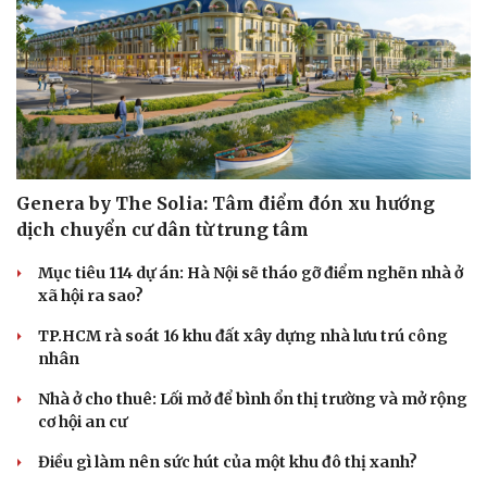
Hạt giống tâm hồn
Genera by The Solia: Tâm điểm đón xu hướng
dịch chuyển cư dân từ trung tâm
Mục tiêu 114 dự án: Hà Nội sẽ tháo gỡ điểm nghẽn nhà ở
xã hội ra sao?
TP.HCM rà soát 16 khu đất xây dựng nhà lưu trú công
nhân
Nhà ở cho thuê: Lối mở để bình ổn thị trường và mở rộng
cơ hội an cư
Điều gì làm nên sức hút của một khu đô thị xanh?