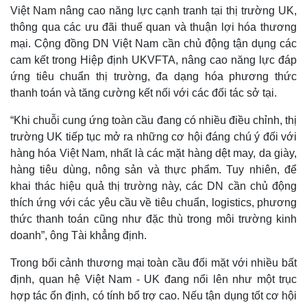
Việt Nam nâng cao năng lực cạnh tranh tại thị trường UK,
thông qua các ưu đãi thuế quan và thuận lợi hóa thương
mại. Cộng đồng DN Việt Nam cần chủ động tận dụng các
cam kết trong Hiệp định UKVFTA, nâng cao năng lực đáp
ứng tiêu chuẩn thị trường, đa dạng hóa phương thức
thanh toán và tăng cường kết nối với các đối tác sở tại.
“Khi chuỗi cung ứng toàn cầu đang có nhiều điều chỉnh, thị
trường UK tiếp tục mở ra những cơ hội đáng chú ý đối với
hàng hóa Việt Nam, nhất là các mặt hàng dệt may, da giày,
hàng tiêu dùng, nông sản và thực phẩm. Tuy nhiên, để
khai thác hiệu quả thị trường này, các DN cần chủ động
thích ứng với các yêu cầu về tiêu chuẩn, logistics, phương
thức thanh toán cũng như đặc thù trong môi trường kinh
doanh”, ông Tài khẳng định.
Trong bối cảnh thương mại toàn cầu đối mặt với nhiều bất
định, quan hệ Việt Nam - UK đang nổi lên như một trục
Pháp luật
Quân sự - Quốc phòng
hợp tác ổn định, có tính bổ trợ cao. Nếu tận dụng tốt cơ hội