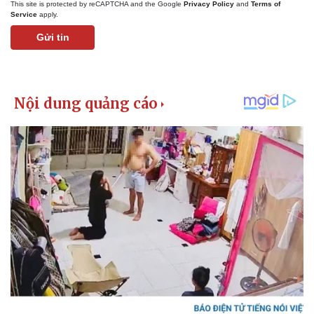
This site is protected by reCAPTCHA and the Google
Privacy Policy
and
Terms of
Service
apply.
Gửi tin