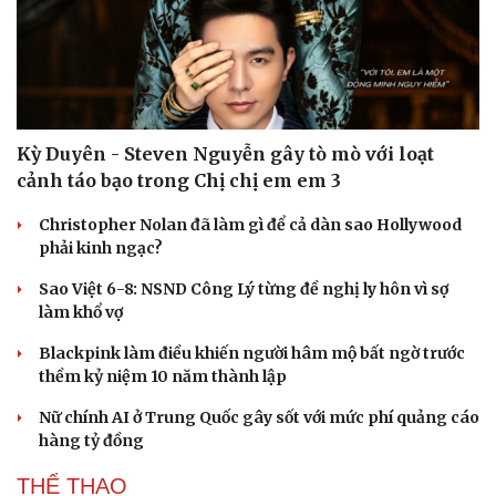
Kỳ Duyên - Steven Nguyễn gây tò mò với loạt
cảnh táo bạo trong Chị chị em em 3
Christopher Nolan đã làm gì để cả dàn sao Hollywood
phải kinh ngạc?
Sao Việt 6-8: NSND Công Lý từng đề nghị ly hôn vì sợ
làm khổ vợ
Blackpink làm điều khiến người hâm mộ bất ngờ trước
thềm kỷ niệm 10 năm thành lập
Nữ chính AI ở Trung Quốc gây sốt với mức phí quảng cáo
hàng tỷ đồng
THỂ THAO