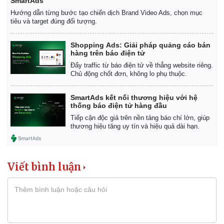
SmartAds
Thể thao
Ô tô - Xe máy
Hướng dẫn từng bước tạo chiến dịch Brand Video Ads, chọn mục
Bóng đá
Ô tô
tiêu và target đúng đối tượng.
Lịch thi đấu bóng đá
Xe máy
Thế giới thể thao
Tư vấn
Shopping Ads: Giải pháp quảng cáo bán
eSports
hàng trên báo điện tử
Hậu trường
Đẩy traffic từ báo điện tử về thẳng website riêng.
Chủ động chốt đơn, không lo phụ thuộc.
SmartAds kết nối thương hiệu với hệ
thống báo điện tử hàng đầu
Tiếp cận độc giả trên nền tảng báo chí lớn, giúp
thương hiệu tăng uy tín và hiệu quả dài hạn.
Viết bình luận