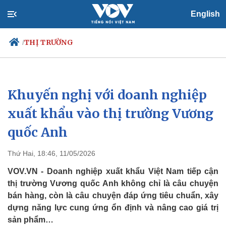
English
THỊ TRƯỜNG
/
Khuyến nghị với doanh nghiệp
Chính trị
Xã hội
Đảng
Tin 24h
xuất khẩu vào thị trường Vương
Tổ chức nhân sự
Dự báo thời tiết
quốc Anh
Quốc hội
Giáo dục
Nhận diện sự thật
Dấu ấn VOV
Việc làm
Thứ Hai, 18:46, 11/05/2026
Biển đảo
VOV.VN - Doanh nghiệp xuất khẩu Việt Nam tiếp cận
thị trường Vương quốc Anh không chỉ là câu chuyện
bán hàng, còn là câu chuyện đáp ứng tiêu chuẩn, xây
dựng năng lực cung ứng ổn định và nâng cao giá trị
sản phẩm…