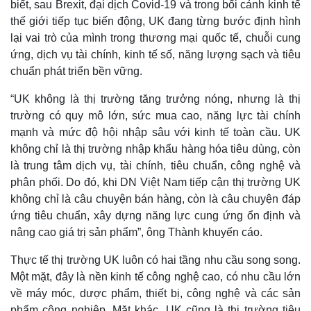
biết, sau Brexit, đại dịch Covid-19 và trong bối cảnh kinh tế
thế giới tiếp tục biến động, UK đang từng bước định hình
lại vai trò của mình trong thương mại quốc tế, chuỗi cung
ứng, dịch vụ tài chính, kinh tế số, năng lượng sạch và tiêu
chuẩn phát triển bền vững.
“UK không là thị trường tăng trưởng nóng, nhưng là thị
trường có quy mô lớn, sức mua cao, năng lực tài chính
mạnh và mức độ hội nhập sâu với kinh tế toàn cầu. UK
không chỉ là thị trường nhập khẩu hàng hóa tiêu dùng, còn
là trung tâm dịch vụ, tài chính, tiêu chuẩn, công nghệ và
phân phối. Do đó, khi DN Việt Nam tiếp cận thị trường UK
không chỉ là câu chuyện bán hàng, còn là câu chuyện đáp
ứng tiêu chuẩn, xây dựng năng lực cung ứng ổn định và
nâng cao giá trị sản phẩm”, ông Thành khuyến cáo.
Kinh tế
Thị trường
Bất động sản
Giá vàng
Thực tế thị trường UK luôn có hai tầng nhu cầu song song.
Khởi nghiệp
Tiêu dùng
Một mặt, đây là nền kinh tế công nghệ cao, có nhu cầu lớn
Tỷ giá
về máy móc, dược phẩm, thiết bị, công nghệ và các sản
Chứng khoán
phẩm công nghiệp. Mặt khác, UK cũng là thị trường tiêu