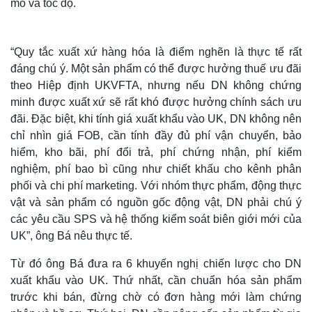
mô và tốc độ.
“Quy tắc xuất xứ hàng hóa là điểm nghẽn là thực tế rất
đáng chú ý. Một sản phẩm có thể được hưởng thuế ưu đãi
theo Hiệp định UKVFTA, nhưng nếu DN không chứng
minh được xuất xứ sẽ rất khó được hưởng chính sách ưu
đãi. Đặc biệt, khi tính giá xuất khẩu vào UK, DN không nên
chỉ nhìn giá FOB, cần tính đầy đủ phí vận chuyển, bảo
hiểm, kho bãi, phí đổi trả, phí chứng nhận, phí kiểm
nghiệm, phí bao bì cũng như chiết khấu cho kênh phân
phối và chi phí marketing. Với nhóm thực phẩm, động thực
Thế giới
Multimedia
vật và sản phẩm có nguồn gốc động vật, DN phải chú ý
các yêu cầu SPS và hệ thống kiểm soát biên giới mới của
Quan sát
Video
Cuộc sống đó đây
Ảnh
UK”, ông Bá nêu thực tế.
Hồ sơ
E-Magazine
Từ đó ông Bá đưa ra 6 khuyến nghị chiến lược cho DN
Infographic
xuất khẩu vào UK. Thứ nhất, cần chuẩn hóa sản phẩm
trước khi bán, đừng chờ có đơn hàng mới làm chứng