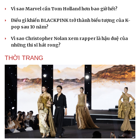
Du lịch
Podcast
Vì sao Marvel cần Tom Holland hơn bao giờ hết?
Tư vấn
Câu chuyện thời sự
Săn Tour
Đọc truyện đêm khuya
Điều gì khiến BLACKPINK trở thành biểu tượng của K-
check-in
Cửa sổ tình yêu
pop sau 10 năm?
Kể chuyện cho bé
Vì sao Christopher Nolan xem rapper là hậu duệ của
Hạt giống tâm hồn
những thi sĩ hát rong?
THỜI TRANG