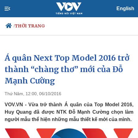
English
THỜI TRANG
/
Á quân Next Top Model 2016 trở
Chính trị
Xã hội
Đảng
Tin 24h
thành “chàng thơ” mới của Đỗ
Tổ chức nhân sự
Dự báo thời tiết
Mạnh Cường
Quốc hội
Giáo dục
Nhận diện sự thật
Dấu ấn VOV
Việc làm
Thứ Năm, 12:00, 06/10/2016
Biển đảo
VOV.VN - Vừa trở thành Á quân của Top Model 2016,
Huy Quang đã được NTK Đỗ Mạnh Cường chọn làm
người mẫu thể hiện những mẫu thiết kế mới của mình.