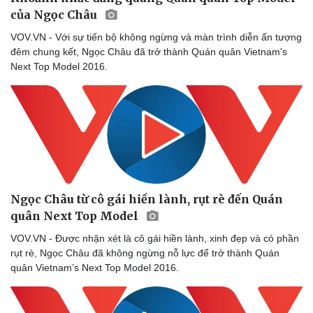
của Ngọc Châu
Thông tin doanh nghiệp
Sành điệu
Doanh nghiệp 24h
Tin Công nghệ
VOV.VN - Với sự tiến bộ không ngừng và màn trình diễn ấn tượng
Doanh nhân
Trải nghiệm
đêm chung kết, Ngọc Châu đã trở thành Quán quân Vietnam's
Vì cộng đồng
Chuyển đổi số
Next Top Model 2016.
Ngọc Châu từ cô gái hiền lành, rụt rè đến Quán
quân Next Top Model
VOV.VN - Được nhận xét là cô gái hiền lành, xinh đẹp và có phần
rụt rè, Ngọc Châu đã không ngừng nỗ lực để trở thành Quán
quân Vietnam’s Next Top Model 2016.