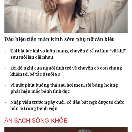
Dấu hiệu tiền mãn kinh sớm phụ nữ cần biết
Tôi bất lực khi vợ luôn mang chuyện ở rể ra làm "vũ khí"
sau mỗi lần cãi nhau
Lời đề nghị của người tình trẻ về chuyện có con chung
khiến tôi bế tắc ở tuổi 80
Vì một phút buông thả sau hơi men, tôi bàng hoàng
phát hiện mắc bệnh tình dục
Văn hóa
Giải trí
Nhập viện trước ngày cưới, cô dâu bất ngờ được tổ chức
Sân khấu - Điện ảnh
Nghệ sĩ
hôn lễ trong bệnh viện
Văn học
Thời trang
Âm nhạc
Sao Việt
ĂN SẠCH SỐNG KHỎE
Di sản