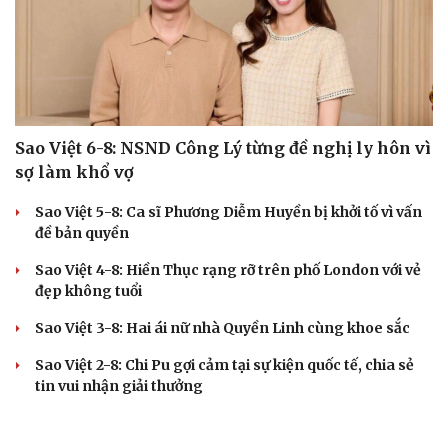
Sao Việt 6-8: NSND Công Lý từng đề nghị ly hôn vì
Cải chính
sợ làm khổ vợ
Sao Việt 5-8: Ca sĩ Phương Diễm Huyền bị khởi tố vì vấn
đề bản quyền
Sao Việt 4-8: Hiền Thục rạng rỡ trên phố London với vẻ
đẹp không tuổi
Sao Việt 3-8: Hai ái nữ nhà Quyền Linh cùng khoe sắc
Sao Việt 2-8: Chi Pu gợi cảm tại sự kiện quốc tế, chia sẻ
tin vui nhận giải thưởng