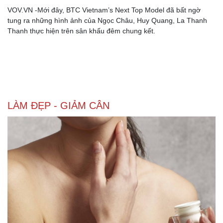
VOV.VN -Mới đây, BTC Vietnam’s Next Top Model đã bất ngờ
tung ra những hình ảnh của Ngọc Châu, Huy Quang, La Thanh
Thanh thực hiện trên sân khấu đêm chung kết.
Sức khỏe
Đời sống
Dinh dưỡng - món ngon
Nhà đẹp
Cây thuốc
Blog
Sản phụ khoa
Tình yêu - Gia đình
LÀM ĐẸP - GIẢM CÂN
Nhi khoa
Nam khoa
Làm đẹp - giảm cân
Phòng mạch online
Ăn sạch sống khỏe