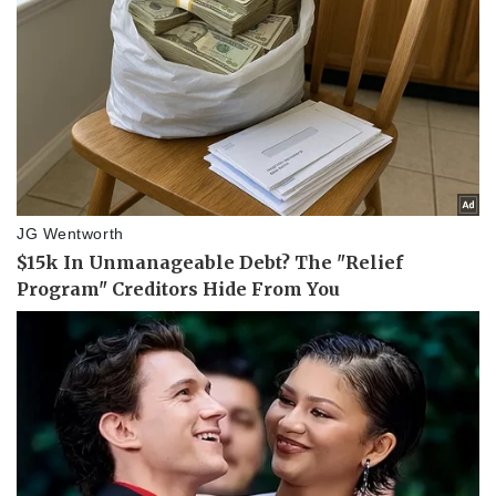
Pháp luật
Quân sự - Quốc phòng
Vụ án
Vũ khí
Tin nóng
Việt Nam
Tư vấn luật
Phân tích