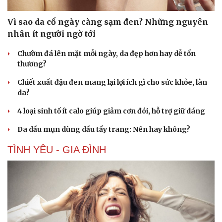
Vì sao da cổ ngày càng sạm đen? Những nguyên
nhân ít người ngờ tới
Chườm đá lên mặt mỗi ngày, da đẹp hơn hay dễ tổn
thương?
Chiết xuất đậu đen mang lại lợi ích gì cho sức khỏe, làn
da?
4 loại sinh tố ít calo giúp giảm cơn đói, hỗ trợ giữ dáng
Da dầu mụn dùng dầu tẩy trang: Nên hay không?
TÌNH YÊU - GIA ĐÌNH