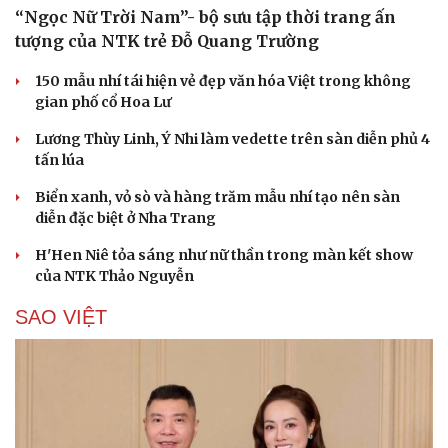
“Ngọc Nữ Trời Nam”- bộ sưu tập thời trang ấn
tượng của NTK trẻ Đỗ Quang Trường
150 mẫu nhí tái hiện vẻ đẹp văn hóa Việt trong không
gian phố cổ Hoa Lư
Lương Thùy Linh, Ý Nhi làm vedette trên sàn diễn phủ 4
tấn lúa
Biển xanh, vỏ sò và hàng trăm mẫu nhí tạo nên sàn
diễn đặc biệt ở Nha Trang
H'Hen Niê tỏa sáng như nữ thần trong màn kết show
của NTK Thảo Nguyễn
SAO VIỆT