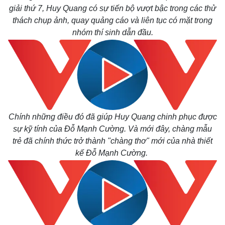
giải thứ 7, Huy Quang có sự tiến bộ vượt bậc trong các thử
thách chụp ảnh, quay quảng cáo và liên tục có mặt trong
nhóm thí sinh dẫn đầu.
Chính những điều đó đã giúp Huy Quang chinh phục được
sự kỹ tính của Đỗ Mạnh Cường. Và mới đây, chàng mẫu
trẻ đã chính thức trở thành "chàng thơ" mới của nhà thiết
kế Đỗ Mạnh Cường.
Thế giới
Multimedia
Quan sát
Video
Cuộc sống đó đây
Ảnh
Hồ sơ
E-Magazine
Infographic