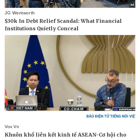
Thể thao
Ô tô - Xe máy
Bóng đá
Ô tô
Lịch thi đấu bóng đá
Xe máy
Thế giới thể thao
Tư vấn
eSports
Hậu trường