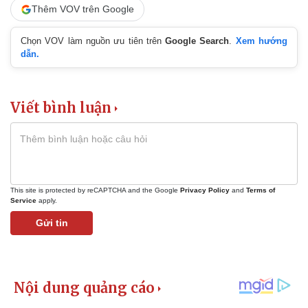
Thêm VOV trên Google
Kinh tế
Thị trường
Chọn VOV làm nguồn ưu tiên trên
Google Search
.
Xem hướng
Bất động sản
Giá vàng
dẫn.
Khởi nghiệp
Tiêu dùng
Tỷ giá
Chứng khoán
Giá cà phê
Viết bình luận
This site is protected by reCAPTCHA and the Google
Privacy Policy
and
Terms of
Service
apply.
Gửi tin