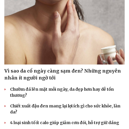
Vì sao da cổ ngày càng sạm đen? Những nguyên
nhân ít người ngờ tới
Chườm đá lên mặt mỗi ngày, da đẹp hơn hay dễ tổn
thương?
Chiết xuất đậu đen mang lại lợi ích gì cho sức khỏe, làn
da?
Sức khỏe
Đời sống
4 loại sinh tố ít calo giúp giảm cơn đói, hỗ trợ giữ dáng
Dinh dưỡng - món ngon
Nhà đẹp