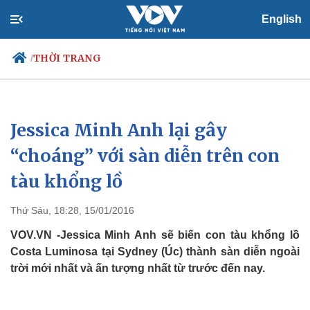
English
THỜI TRANG
/
Jessica Minh Anh lại gây
Chính trị
Xã hội
Đảng
Tin 24h
“choáng” với sàn diễn trên con
Tổ chức nhân sự
Dự báo thời tiết
tàu khổng lồ
Quốc hội
Giáo dục
Nhận diện sự thật
Dấu ấn VOV
Việc làm
Thứ Sáu, 18:28, 15/01/2016
Biển đảo
VOV.VN -Jessica Minh Anh sẽ biến con tàu khổng lồ
Costa Luminosa tại Sydney (Úc) thành sàn diễn ngoài
trời mới nhất và ấn tượng nhất từ trước đến nay.