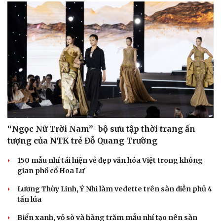
check-in
Cửa sổ tình yêu
Kể chuyện cho bé
Hạt giống tâm hồn
“Ngọc Nữ Trời Nam”- bộ sưu tập thời trang ấn
tượng của NTK trẻ Đỗ Quang Trường
150 mẫu nhí tái hiện vẻ đẹp văn hóa Việt trong không
gian phố cổ Hoa Lư
Lương Thùy Linh, Ý Nhi làm vedette trên sàn diễn phủ 4
tấn lúa
Biển xanh, vỏ sò và hàng trăm mẫu nhí tạo nên sàn