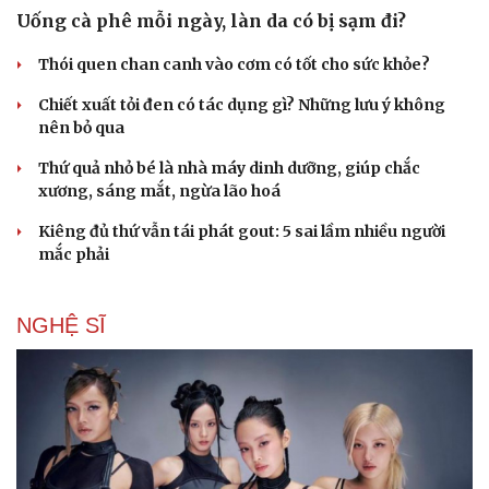
Sân khấu - Điện ảnh
Nghệ sĩ
Uống cà phê mỗi ngày, làn da có bị sạm đi?
Văn học
Thời trang
Âm nhạc
Sao Việt
Thói quen chan canh vào cơm có tốt cho sức khỏe?
Di sản
Chiết xuất tỏi đen có tác dụng gì? Những lưu ý không
nên bỏ qua
Thứ quả nhỏ bé là nhà máy dinh dưỡng, giúp chắc
xương, sáng mắt, ngừa lão hoá
Kiêng đủ thứ vẫn tái phát gout: 5 sai lầm nhiều người
mắc phải
NGHỆ SĨ