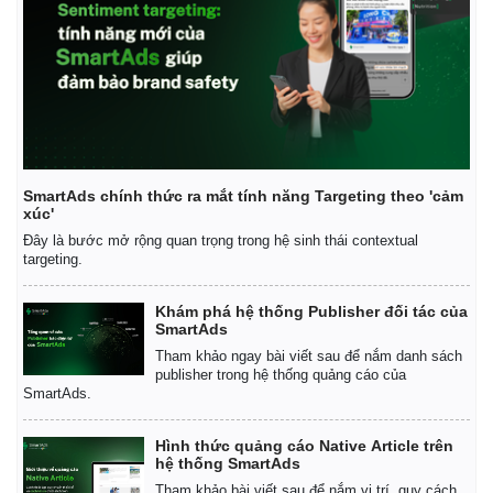
Thể thao
Ô tô - Xe máy
Bóng đá
Ô tô
Lịch thi đấu bóng đá
Xe máy
Thế giới thể thao
Tư vấn
eSports
Hậu trường
SmartAds chính thức ra mắt tính năng Targeting theo 'cảm
xúc'
Đây là bước mở rộng quan trọng trong hệ sinh thái contextual
targeting.
Khám phá hệ thống Publisher đối tác của
SmartAds
Tham khảo ngay bài viết sau để nắm danh sách
publisher trong hệ thống quảng cáo của
SmartAds.
Hình thức quảng cáo Native Article trên
hệ thống SmartAds
Tham khảo bài viết sau để nắm vị trí, quy cách