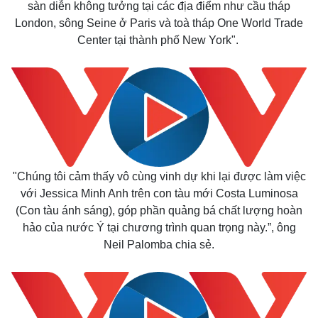
sàn diễn không tưởng tại các địa điểm như cầu tháp
London, sông Seine ở Paris và toà tháp One World Trade
Center tại thành phố New York".
Kinh tế
Thị trường
Bất động sản
Giá vàng
Khởi nghiệp
Tiêu dùng
Tỷ giá
Chứng khoán
Giá cà phê
"Chúng tôi cảm thấy vô cùng vinh dự khi lại được làm việc
với Jessica Minh Anh trên con tàu mới Costa Luminosa
(Con tàu ánh sáng), góp phần quảng bá chất lượng hoàn
hảo của nước Ý tại chương trình quan trọng này.”, ông
Neil Palomba chia sẻ.