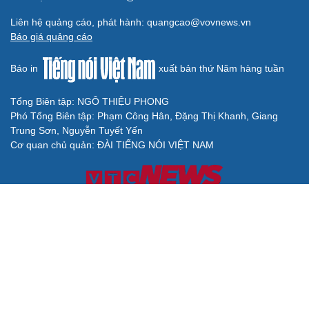
Liên hệ quảng cáo, phát hành: quangcao@vovnews.vn
Báo giá quảng cáo
Báo in
xuất bản thứ Năm hàng tuần
Tổng Biên tập: NGÔ THIỆU PHONG
Phó Tổng Biên tập: Phạm Công Hân, Đặng Thị Khanh, Giang
Trung Sơn, Nguyễn Tuyết Yến
Cơ quan chủ quản: ĐÀI TIẾNG NÓI VIỆT NAM
Không được sao chép lại bất kỳ thông tin nào từ website này khi
chưa có sự đồng ý bằng văn bản của Báo Điện tử Tiếng nói Việt
Nam