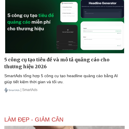
Doanh nghiệp
Công nghệ
Thông tin doanh nghiệp
Sành điệu
Doanh nghiệp 24h
Tin Công nghệ
Doanh nhân
Trải nghiệm
Vì cộng đồng
Chuyển đổi số
5 công cụ tạo tiêu đề và mô tả quảng cáo cho
thương hiệu 2026
SmartAds tổng hợp 5 công cụ tạo headline quảng cáo bằng AI
giúp tiết kiệm thời gian và tối ưu.
| SmartAds
LÀM ĐẸP - GIẢM CÂN