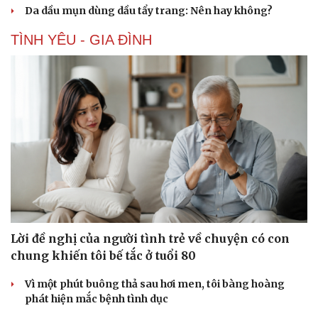
Cây thuốc
Blog
Da dầu mụn dùng dầu tẩy trang: Nên hay không?
Sản phụ khoa
Tình yêu - Gia đình
Nhi khoa
TÌNH YÊU - GIA ĐÌNH
Nam khoa
Làm đẹp - giảm cân
Phòng mạch online
Ăn sạch sống khỏe
Lời đề nghị của người tình trẻ về chuyện có con
chung khiến tôi bế tắc ở tuổi 80
Vì một phút buông thả sau hơi men, tôi bàng hoàng
phát hiện mắc bệnh tình dục