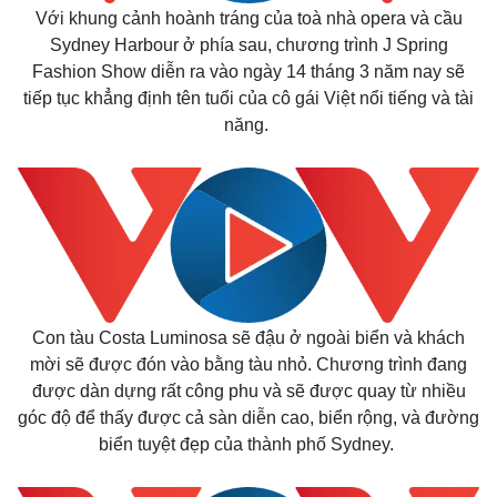
Với khung cảnh hoành tráng của toà nhà opera và cầu
Sydney Harbour ở phía sau, chương trình J Spring
Fashion Show diễn ra vào ngày 14 tháng 3 năm nay sẽ
tiếp tục khẳng định tên tuổi của cô gái Việt nổi tiếng và tài
năng.
Thế giới
Multimedia
Quan sát
Video
Cuộc sống đó đây
Ảnh
Hồ sơ
E-Magazine
Infographic
Con tàu Costa Luminosa sẽ đậu ở ngoài biển và khách
mời sẽ được đón vào bằng tàu nhỏ. Chương trình đang
được dàn dựng rất công phu và sẽ được quay từ nhiều
góc độ để thấy được cả sàn diễn cao, biển rộng, và đường
biển tuyệt đẹp của thành phố Sydney.