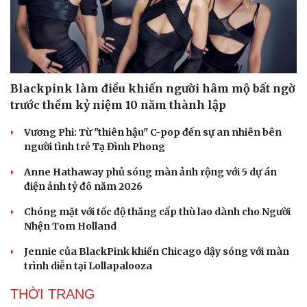
Blackpink làm điều khiến người hâm mộ bất ngờ
trước thềm kỷ niệm 10 năm thành lập
Vương Phi: Từ "thiên hậu" C-pop đến sự an nhiên bên
người tình trẻ Tạ Đình Phong
Anne Hathaway phủ sóng màn ảnh rộng với 5 dự án
điện ảnh tỷ đô năm 2026
Chóng mặt với tốc độ thăng cấp thù lao dành cho Người
Nhện Tom Holland
Jennie của BlackPink khiến Chicago dậy sóng với màn
trình diễn tại Lollapalooza
Du lịch
Podcast
Tư vấn
Câu chuyện thời sự
THỜI TRANG
Săn Tour
Đọc truyện đêm khuya