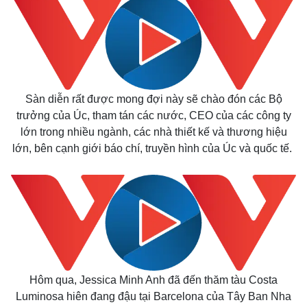
Pháp luật
Quân sự - Quốc phòng
Vụ án
Vũ khí
Sàn diễn rất được mong đợi này sẽ chào đón các Bộ
Tin nóng
Việt Nam
trưởng của Úc, tham tán các nước, CEO của các công ty
Tư vấn luật
Phân tích
lớn trong nhiều ngành, các nhà thiết kế và thương hiệu
lớn, bên cạnh giới báo chí, truyền hình của Úc và quốc tế.
Hôm qua, Jessica Minh Anh đã đến thăm tàu Costa
Luminosa hiên đang đậu tại Barcelona của Tây Ban Nha