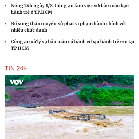
Nóng 24h ngày 8/8: Công an làm việc với bảo mẫu bạo
hành trẻ ở TP.HCM
Bổ sung thẩm quyền xử phạt vi phạm hành chính với
nhiều chức danh
Công an xử lý vụ bảo mẫu có hành vi bạo hành trẻ em tại
Du lịch
Podcast
TP.HCM
Tư vấn
Câu chuyện thời s
Săn Tour
Đọc truyện đêm kh
check-in
Cửa sổ tình yêu
TIN 24H
Kể chuyện cho bé
Hạt giống tâm hồn