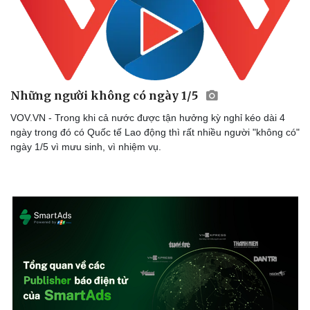
Dinh dưỡng - món ngon
Nhà đẹp
Cây thuốc
Blog
Sản phụ khoa
Tình yêu - Gia đìn
Nhi khoa
Nam khoa
Làm đẹp - giảm cân
Những người không có ngày 1/5
Phòng mạch online
VOV.VN - Trong khi cả nước được tận hưởng kỳ nghỉ kéo dài 4
Ăn sạch sống khỏe
ngày trong đó có Quốc tế Lao động thì rất nhiều người "không có"
ngày 1/5 vì mưu sinh, vì nhiệm vụ.