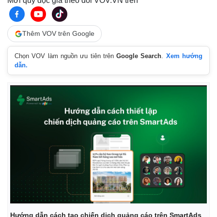
Mời quý độc giả theo dõi VOV.VN trên
Thêm VOV trên Google
Chọn VOV làm nguồn ưu tiên trên
Google Search
.
Xem hướng
Pháp luật
Quân sự - Quốc p
dẫn.
Vụ án
Vũ khí
Tin nóng
Việt Nam
Tư vấn luật
Phân tích
Hướng dẫn cách tạo chiến dịch quảng cáo trên SmartAds