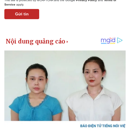
This site is protected by reCAPTCHA and the Google
Privacy Policy
and
Terms of
Service
apply.
Gửi tin
Thể thao
Ô tô - Xe máy
Bóng đá
Ô tô
Lịch thi đấu bóng đá
Xe máy
Thế giới thể thao
Tư vấn