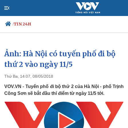
TIN 24H
/
Ảnh: Hà Nội có tuyến phố đi bộ
Chính trị
Xã hội
Đảng
Tin 24h
thứ 2 vào ngày 11/5
Tổ chức nhân sự
Dự báo thời tiết
Quốc hội
Giáo dục
Thứ Ba, 14:07, 08/05/2018
Nhận diện sự thật
Dấu ấn VOV
Việc làm
VOV.VN - Tuyến phố đi bộ thứ 2 của Hà Nội - phố Trịnh
Biển đảo
Công Sơn sẽ bắt đầu thí điểm từ ngày 11/5 tới.