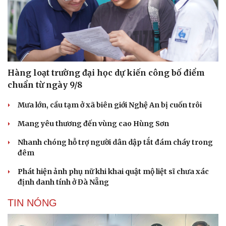
Hàng loạt trường đại học dự kiến công bố điểm
chuẩn từ ngày 9/8
Mưa lớn, cầu tạm ở xã biên giới Nghệ An bị cuốn trôi
Mang yêu thương đến vùng cao Hùng Sơn
Nhanh chóng hỗ trợ người dân dập tắt đám cháy trong
đêm
Văn hóa
Giải trí
Phát hiện ảnh phụ nữ khi khai quật mộ liệt sĩ chưa xác
định danh tính ở Đà Nẵng
Sân khấu - Điện ảnh
Nghệ sĩ
Văn học
Thời trang
TIN NÓNG
Âm nhạc
Sao Việt
Di sản