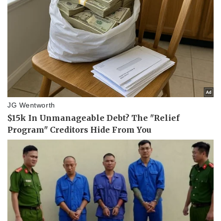
Doanh nghiệp
Công nghệ
Thông tin doanh nghiệp
Sành điệu
Doanh nghiệp 24h
Tin Công nghệ
Doanh nhân
Trải nghiệm
Vì cộng đồng
Chuyển đổi số