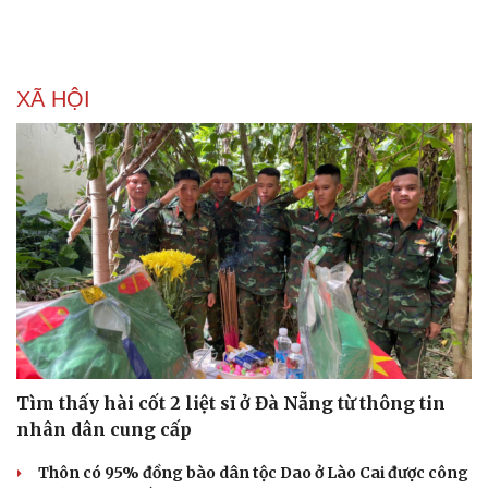
XÃ HỘI
Văn hóa
Giải trí
Sân khấu - Điện ảnh
Nghệ sĩ
Văn học
Thời trang
Âm nhạc
Sao Việt
Di sản
Tìm thấy hài cốt 2 liệt sĩ ở Đà Nẵng từ thông tin
nhân dân cung cấp
Thôn có 95% đồng bào dân tộc Dao ở Lào Cai được công