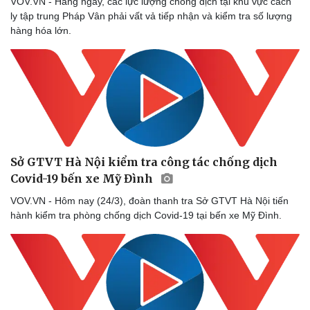
VOV.VN - Hàng ngày, các lực lượng chống dịch tại khu vực cách
ly tập trung Pháp Vân phải vất vả tiếp nhận và kiểm tra số lượng
hàng hóa lớn.
Sức khỏe
Đời sống
Dinh dưỡng - món ngon
Nhà đẹp
Cây thuốc
Blog
Sản phụ khoa
Tình yêu - Gia đìn
Nhi khoa
Nam khoa
Làm đẹp - giảm cân
Phòng mạch online
Ăn sạch sống khỏe
Sở GTVT Hà Nội kiểm tra công tác chống dịch
Covid-19 bến xe Mỹ Đình
VOV.VN - Hôm nay (24/3), đoàn thanh tra Sở GTVT Hà Nội tiến
hành kiểm tra phòng chống dịch Covid-19 tại bến xe Mỹ Đình.