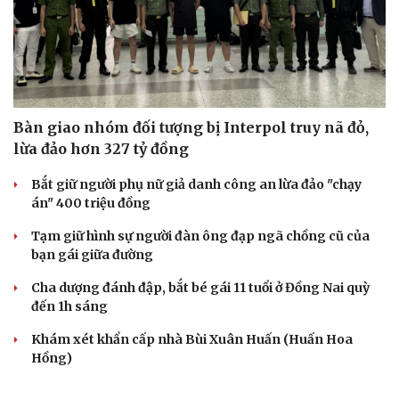
Du lịch
Podcast
Tư vấn
Câu chuyện thời s
Săn Tour
Đọc truyện đêm kh
Bàn giao nhóm đối tượng bị Interpol truy nã đỏ,
check-in
Cửa sổ tình yêu
Kể chuyện cho bé
lừa đảo hơn 327 tỷ đồng
Hạt giống tâm hồn
Bắt giữ người phụ nữ giả danh công an lừa đảo "chạy
án" 400 triệu đồng
Tạm giữ hình sự người đàn ông đạp ngã chồng cũ của
bạn gái giữa đường
Cha dượng đánh đập, bắt bé gái 11 tuổi ở Đồng Nai quỳ
đến 1h sáng
Khám xét khẩn cấp nhà Bùi Xuân Huấn (Huấn Hoa
Hồng)