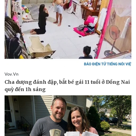
Thể thao
Ô tô - Xe máy
Bóng đá
Ô tô
Lịch thi đấu bóng đá
Xe máy
Thế giới thể thao
Tư vấn
eSports
Hậu trường