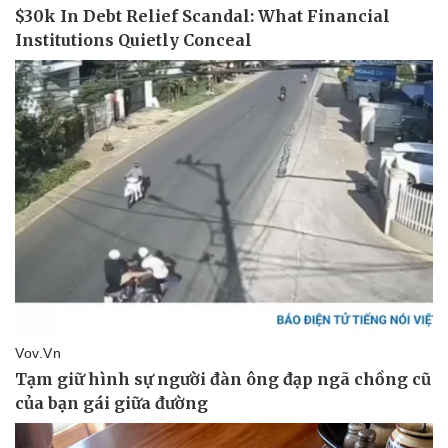
Doanh nghiệp
Công nghệ
Thông tin doanh nghiệp
Sành điệu
Doanh nghiệp 24h
Tin Công nghệ
Doanh nhân
Trải nghiệm
Vì cộng đồng
Chuyển đổi số