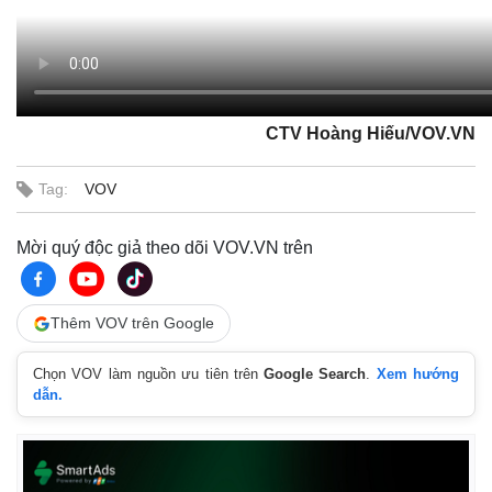
CTV Hoàng Hiếu/VOV.VN
Pháp luật
Quân sự - Quốc p
Tag:
VOV
Vụ án
Vũ khí
Tin nóng
Việt Nam
Tư vấn luật
Phân tích
Mời quý độc giả theo dõi VOV.VN trên
Thêm VOV trên Google
Chọn VOV làm nguồn ưu tiên trên
Google Search
.
Xem hướng
dẫn.