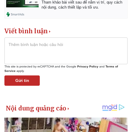
Tham khảo bài viết sau để nắm vị trí, quy cách
nội dung, cách thiết lập và tối ưu.
Viết bình luận
This site is protected by reCAPTCHA and the Google
Privacy Policy
and
Terms of
Service
apply.
Gửi tin