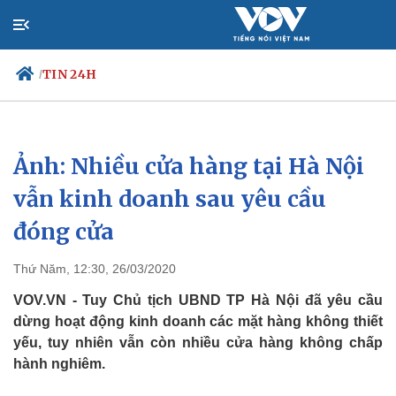
TIN 24H
/
Ảnh: Nhiều cửa hàng tại Hà Nội
Chính trị
Xã hội
Đảng
Tin 24h
vẫn kinh doanh sau yêu cầu
Tổ chức nhân sự
Dự báo thời tiết
đóng cửa
Quốc hội
Giáo dục
Nhận diện sự thật
Dấu ấn VOV
Việc làm
Thứ Năm, 12:30, 26/03/2020
Biển đảo
VOV.VN - Tuy Chủ tịch UBND TP Hà Nội đã yêu cầu
dừng hoạt động kinh doanh các mặt hàng không thiết
yếu, tuy nhiên vẫn còn nhiều cửa hàng không chấp
hành nghiêm.