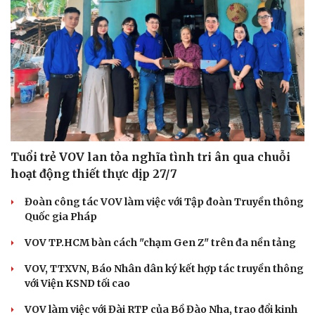
Tuổi trẻ VOV lan tỏa nghĩa tình tri ân qua chuỗi
hoạt động thiết thực dịp 27/7
Đoàn công tác VOV làm việc với Tập đoàn Truyền thông
Quốc gia Pháp
VOV TP.HCM bàn cách "chạm Gen Z" trên đa nền tảng
VOV, TTXVN, Báo Nhân dân ký kết hợp tác truyền thông
với Viện KSND tối cao
Cải chính
VOV làm việc với Đài RTP của Bồ Đào Nha, trao đổi kinh