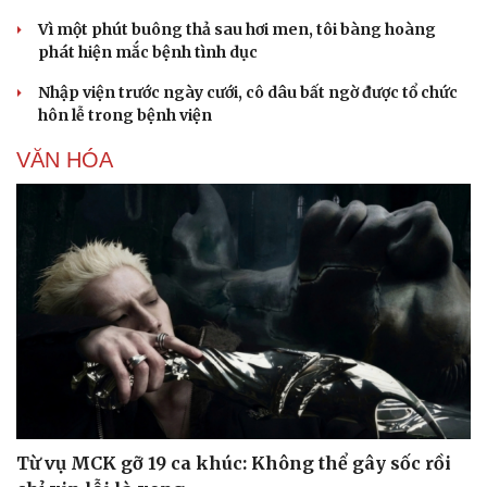
Vì một phút buông thả sau hơi men, tôi bàng hoàng
phát hiện mắc bệnh tình dục
Nhập viện trước ngày cưới, cô dâu bất ngờ được tổ chức
hôn lễ trong bệnh viện
VĂN HÓA
Doanh nghiệp
Công nghệ
Thông tin doanh nghiệp
Sành điệu
Doanh nghiệp 24h
Tin Công nghệ
Doanh nhân
Trải nghiệm
Vì cộng đồng
Chuyển đổi số
Từ vụ MCK gỡ 19 ca khúc: Không thể gây sốc rồi