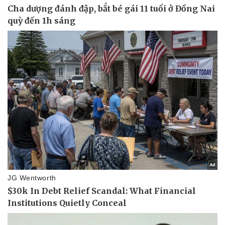
Kinh tế
Thị trường
Bất động sản
Giá vàng
Khởi nghiệp
Tiêu dùng
Tỷ giá
Chứng khoán
Giá cà phê