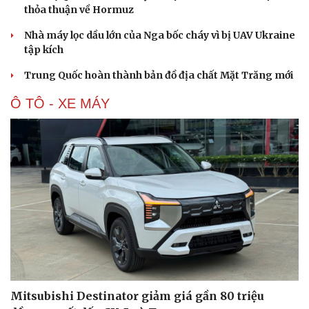
thỏa thuận về Hormuz
Nhà máy lọc dầu lớn của Nga bốc cháy vì bị UAV Ukraine
tập kích
Trung Quốc hoàn thành bản đồ địa chất Mặt Trăng mới
Ô TÔ - XE MÁY
Du lịch
Podcast
Mitsubishi Destinator giảm giá gần 80 triệu
Tư vấn
Câu chuyện thời sự