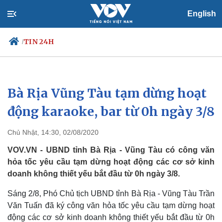
English
TIN 24H
/
Bà Rịa Vũng Tàu tạm dừng hoạt
Chính trị
Xã hội
Đảng
Tin 24h
động karaoke, bar từ 0h ngày 3/8
Tổ chức nhân sự
Dự báo thời tiết
Quốc hội
Giáo dục
Chủ Nhật, 14:30, 02/08/2020
Nhận diện sự thật
Dấu ấn VOV
Việc làm
VOV.VN - UBND tỉnh Bà Rịa - Vũng Tàu có công văn
Biển đảo
hỏa tốc yêu cầu tạm dừng hoạt động các cơ sở kinh
doanh không thiết yếu bắt đầu từ 0h ngày 3/8.
Sáng 2/8, Phó Chủ tịch UBND tỉnh Bà Rịa - Vũng Tàu Trần
Văn Tuấn đã ký công văn hỏa tốc yêu cầu tạm dừng hoạt
động các cơ sở kinh doanh không thiết yếu bắt đầu từ 0h