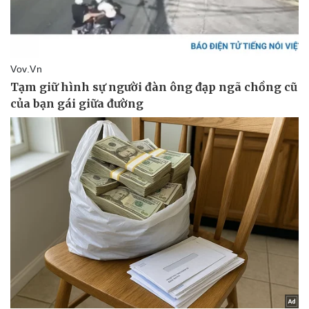
Pháp luật
Quân sự - Quốc phòng
Vụ án
Vũ khí
Tin nóng
Việt Nam
Tư vấn luật
Phân tích