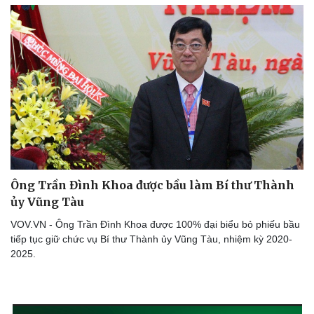
Ông Trần Đình Khoa được bầu làm Bí thư Thành
Thể thao
Ô tô - Xe máy
ủy Vũng Tàu
Bóng đá
Ô tô
Lịch thi đấu bóng đá
Xe máy
VOV.VN - Ông Trần Đình Khoa được 100% đại biểu bỏ phiếu bầu
Thế giới thể thao
Tư vấn
tiếp tục giữ chức vụ Bí thư Thành ủy Vũng Tàu, nhiệm kỳ 2020-
eSports
2025.
Hậu trường