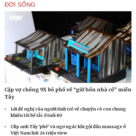
ĐỜI SỐNG
Cặp vợ chồng 9X bỏ phố về “giữ hồn nhà cổ” miền
Tây
Lời đề nghị của người tình trẻ về chuyện có con chung
khiến tôi bế tắc ở tuổi 80
Clip anh Tây 'phê' và ngơ ngác khi gội đầu massage ở
Việt Nam hút 24 triệu view