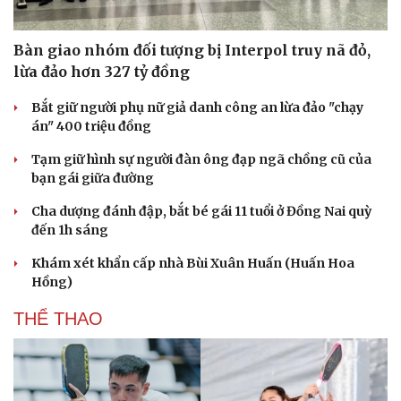
Bàn giao nhóm đối tượng bị Interpol truy nã đỏ,
lừa đảo hơn 327 tỷ đồng
Bắt giữ người phụ nữ giả danh công an lừa đảo "chạy
án" 400 triệu đồng
Tạm giữ hình sự người đàn ông đạp ngã chồng cũ của
bạn gái giữa đường
Cha dượng đánh đập, bắt bé gái 11 tuổi ở Đồng Nai quỳ
đến 1h sáng
Khám xét khẩn cấp nhà Bùi Xuân Huấn (Huấn Hoa
Hồng)
THỂ THAO
Văn hóa
Giải trí
Sân khấu - Điện ảnh
Nghệ sĩ
Văn học
Thời trang