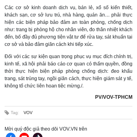
Các cơ sở kinh doanh dịch vụ, bán lẻ, xổ số kiến thiết,
khách sạn, cơ sở lưu trú, nhà hàng, quán ăn… phải thực
hiện các biện pháp bảo đảm an toàn phòng, chống dịch
như: trang bị phòng hộ cho nhân viên, đo thân nhiệt khách
đến, bố đầy đủ phương tiện vật tư để rửa tay, sát khuẩn tại
cơ sở và bảo đảm giãn cách khi tiếp xúc.
Đối với các sự kiện quan trọng phục vụ mục đích chính trị,
kinh tế, xã hội phải báo cáo cơ quan có thẩm quyền, đồng
thời thực hiện biện pháp phòng chống dịch: đeo khẩu
trang, sát trùng tay, ngồi giãn cách, thực hiện giám sát y tế,
không tổ chức liên hoan tiệc mừng./.
PV/VOV-TPHCM
Tag:
VOV
Mời quý độc giả theo dõi VOV.VN trên