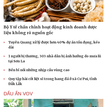
Bộ Y tế chấn chỉnh hoạt động kinh doanh dược
liệu không rõ nguồn gốc
Tuyên Quang xử lý được hơn 40% dự án tồn đọng, kéo
dài
1 người bị thương, 303 nhà dân bị ảnh hưởng do mưa lũ
tại Sơn La
Bền bỉ nối những nhịp cầu vùng cao
Quy tập hài cốt liệt sĩ trong hang đá ở xã Cư Pui, tỉnh
Đắk Lắk
DẤU ẤN VOV