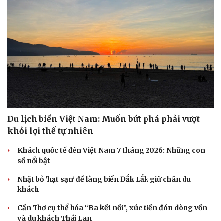
Du lịch biển Việt Nam: Muốn bứt phá phải vượt
khỏi lợi thế tự nhiên
Khách quốc tế đến Việt Nam 7 tháng 2026: Những con
Sức khỏe
Đời sống
số nổi bật
Dinh dưỡng - món ngon
Nhà đẹp
Cây thuốc
Blog
Nhặt bỏ 'hạt sạn' để làng biển Đắk Lắk giữ chân du
Sản phụ khoa
Tình yêu - Gia đình
khách
Nhi khoa
Nam khoa
Cần Thơ cụ thể hóa “Ba kết nối”, xúc tiến đón dòng vốn
Làm đẹp - giảm cân
và du khách Thái Lan