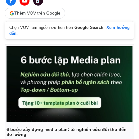
Thêm VOV trên Google
Chọn VOV làm nguồn ưu tiên trên
Google Search
.
Xem hướng
dẫn.
Thế giới
Multimedia
Quan sát
Video
Cuộc sống đó đây
Ảnh
Hồ sơ
E-Magazine
Infographic
6 bước xây dựng media plan: từ nghiên cứu đối thủ đến
đo lường