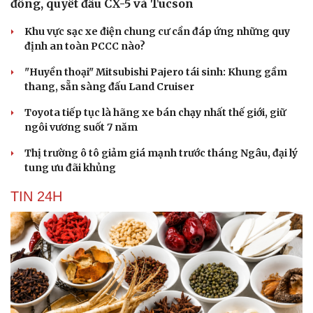
đồng, quyết đấu CX-5 và Tucson
Săn Tour
Đọc truyện đêm khuya
check-in
Cửa sổ tình yêu
Khu vực sạc xe điện chung cư cần đáp ứng những quy
Kể chuyện cho bé
định an toàn PCCC nào?
Hạt giống tâm hồn
"Huyền thoại" Mitsubishi Pajero tái sinh: Khung gầm
thang, sẵn sàng đấu Land Cruiser
Toyota tiếp tục là hãng xe bán chạy nhất thế giới, giữ
ngôi vương suốt 7 năm
Thị trường ô tô giảm giá mạnh trước tháng Ngâu, đại lý
tung ưu đãi khủng
TIN 24H