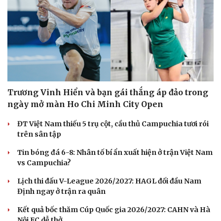
Âm nhạc
Sao Việt
Di sản
Trương Vinh Hiển và bạn gái thắng áp đảo trong
ngày mở màn Ho Chi Minh City Open
ĐT Việt Nam thiếu 5 trụ cột, cầu thủ Campuchia tươi rói
trên sân tập
Tin bóng đá 6-8: Nhân tố bí ẩn xuất hiện ở trận Việt Nam
vs Campuchia?
Lịch thi đấu V-League 2026/2027: HAGL đối đầu Nam
Định ngay ở trận ra quân
Kết quả bốc thăm Cúp Quốc gia 2026/2027: CAHN và Hà
Nội FC dễ thở