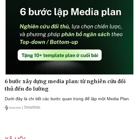
Sản phụ khoa
Tình yêu - Gia đình
Nhi khoa
Nam khoa
Làm đẹp - giảm cân
Phòng mạch online
Ăn sạch sống khỏe
6 bước xây dựng media plan: từ nghiên cứu đối
thủ đến đo lường
Dưới đây là chi tiết các bước quan trọng để lập một Media Plan.
| SmartAds