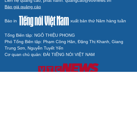
Liên hệ quảng cáo, phát hành: quangcao@vovnews.vn
Báo giá quảng cáo
Báo in
xuất bản thứ Năm hàng tuần
Tổng Biên tập: NGÔ THIỆU PHONG
Phó Tổng Biên tập: Phạm Công Hân, Đặng Thị Khanh, Giang
Trung Sơn, Nguyễn Tuyết Yến
Cơ quan chủ quản: ĐÀI TIẾNG NÓI VIỆT NAM
Không được sao chép lại bất kỳ thông tin nào từ website này khi
chưa có sự đồng ý bằng văn bản của Báo Điện tử Tiếng nói Việt
Nam
Giấy phép số 27/GP-BVHTTDL của Bộ Văn hóa, Thể thao và Du
lịch cấp ngày 25/04/2025