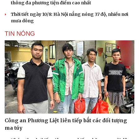
thông đa phương tiện điểm cao nhất
Thời tiết ngày 10/8: Hà Nội nắng nóng 37 độ, nhiều nơi
mưa dông
TIN NÓNG
Văn hóa
Giải trí
Sân khấu - Điện ảnh
Nghệ sĩ
Văn học
Thời trang
Âm nhạc
Sao Việt
Di sản
Công an Phương Liệt liên tiếp bắt các đối tượng
ma túy