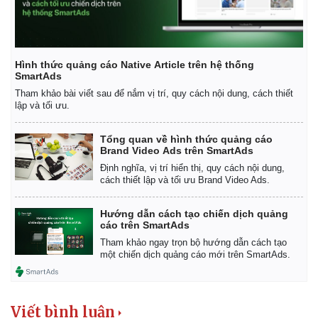
Hình thức quảng cáo Native Article trên hệ thống
SmartAds
Kinh tế
Thị trường
Tham khảo bài viết sau để nắm vị trí, quy cách nội dung, cách thiết
lập và tối ưu.
Bất động sản
Giá vàng
Khởi nghiệp
Tiêu dùng
Tỷ giá
Tổng quan về hình thức quảng cáo
Brand Video Ads trên SmartAds
Chứng khoán
Giá cà phê
Định nghĩa, vị trí hiển thị, quy cách nội dung,
cách thiết lập và tối ưu Brand Video Ads.
Hướng dẫn cách tạo chiến dịch quảng
cáo trên SmartAds
Tham khảo ngay trọn bộ hướng dẫn cách tạo
một chiến dịch quảng cáo mới trên SmartAds.
Viết bình luận