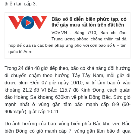
thiên tai: cấp 3.
Bão số 6 diễn biến phức tạp, có
thể gây mưa rất lớn trên đất liền
VOV.VN - Sáng 7/10, Ban chỉ đạo
Trung ương phòng chống thiên tai đã
họp để đưa ra các biện pháp ứng phó với cơn bão số 6 – tên
quốc tế Aere.
Trong 24 đến 48 giờ tiếp theo, bão có khả năng đổi hướng
di chuyển chậm theo hướng Tây Tây Nam, mỗi giờ đi
được 5km. Đến 07 giờ ngày 10/10, vị trí tâm bão ở vào
khoảng 21,2 độ Vĩ Bắc; 115,7 độ Kinh Đông, cách quần
đảo Hoàng Sa khoảng 630km về phía Đông Bắc. Sức gió
mạnh nhất ở vùng gần tâm bão mạnh cấp 8-9 (60-
90km/giờ), giật cấp 10-11.
Thế giới
Multimedia
Do ảnh hưởng của bão, vùng biển phía Bắc khu vực Bắc
Quan sát
Video
biển Đông có gió mạnh cấp 7, vùng gần tâm bão đi qua