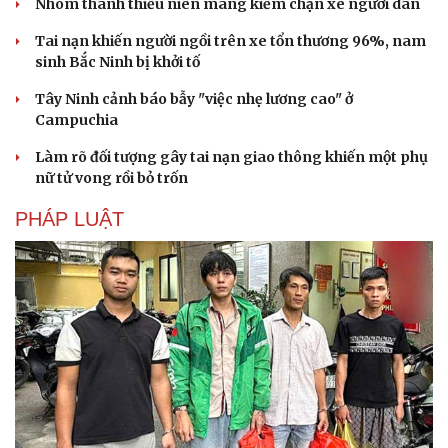
Nhóm thanh thiếu niên mang kiếm chặn xe người dân
Tai nạn khiến người ngồi trên xe tổn thương 96%, nam
sinh Bắc Ninh bị khởi tố
Tây Ninh cảnh báo bẫy "việc nhẹ lương cao" ở
Campuchia
Làm rõ đối tượng gây tai nạn giao thông khiến một phụ
nữ tử vong rồi bỏ trốn
PHÁP LUẬT