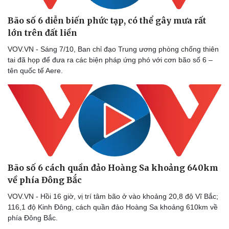
Bão số 6 diễn biến phức tạp, có thể gây mưa rất
lớn trên đất liền
VOV.VN - Sáng 7/10, Ban chỉ đạo Trung ương phòng chống thiên
tai đã họp để đưa ra các biện pháp ứng phó với cơn bão số 6 –
tên quốc tế Aere.
Doanh nghiệp
Công nghệ
Thông tin doanh nghiệp
Sành điệu
Doanh nghiệp 24h
Tin Công nghệ
Doanh nhân
Trải nghiệm
Vì cộng đồng
Chuyển đổi số
Bão số 6 cách quần đảo Hoàng Sa khoảng 640km
về phía Đông Bắc
VOV.VN - Hồi 16 giờ, vị trí tâm bão ở vào khoảng 20,8 độ Vĩ Bắc;
116,1 độ Kinh Đông, cách quần đảo Hoàng Sa khoảng 610km về
phía Đông Bắc.