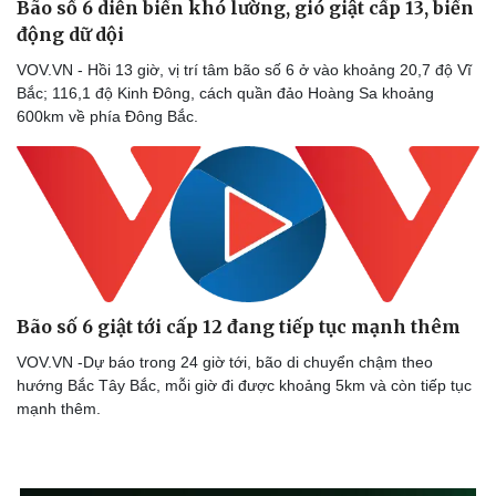
Bão số 6 diễn biến khó lường, gió giật cấp 13, biển
động dữ dội
VOV.VN - Hồi 13 giờ, vị trí tâm bão số 6 ở vào khoảng 20,7 độ Vĩ
Bắc; 116,1 độ Kinh Đông, cách quần đảo Hoàng Sa khoảng
600km về phía Đông Bắc.
Bão số 6 giật tới cấp 12 đang tiếp tục mạnh thêm
VOV.VN -Dự báo trong 24 giờ tới, bão di chuyển chậm theo
hướng Bắc Tây Bắc, mỗi giờ đi được khoảng 5km và còn tiếp tục
mạnh thêm.
Sức khỏe
Đời sống
Dinh dưỡng - món ngon
Nhà đẹp
Cây thuốc
Blog