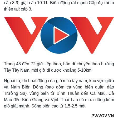
Cuộc sống đó đây
Ảnh
cấp 8-9, giật cấp 10-11. Biển động rất mạnh.Cấp độ rủi ro
Hồ sơ
E-Magazine
thiên tai: cấp 3.
Infographic
Trong 48 đến 72 giờ tiếp theo, bão di chuyển theo hướng
Tây Tây Nam, mỗi giờ đi được khoảng 5-10km.
Ngoài ra, do hoạt động của gió mùa tây nam, khu vực giữa
và Nam Biển Đông (bao gồm cả vùng biển quần đảo
Trường Sa), vùng biển từ Bình Thuận đến Cà Mau, Cà
Mau đến Kiên Giang và Vịnh Thái Lan có mưa dông kèm
gió giật mạnh. Sóng biển cao từ 1.5-2.5 mét.
PV/VOV.VN