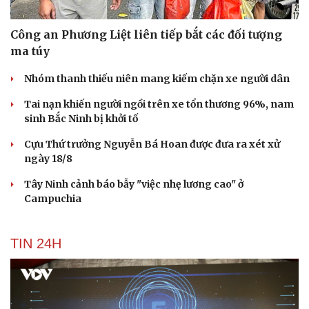
Công an Phương Liệt liên tiếp bắt các đối tượng
ma túy
Nhóm thanh thiếu niên mang kiếm chặn xe người dân
Tai nạn khiến người ngồi trên xe tổn thương 96%, nam
sinh Bắc Ninh bị khởi tố
Cựu Thứ trưởng Nguyễn Bá Hoan được đưa ra xét xử
ngày 18/8
Tây Ninh cảnh báo bẫy "việc nhẹ lương cao" ở
Campuchia
TIN 24H
Du lịch
Podcast
Tư vấn
Câu chuyện thời sự
Săn Tour
Đọc truyện đêm khuya
check-in
Cửa sổ tình yêu