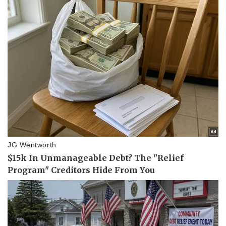
Thể thao
Ô tô - Xe máy
Bóng đá
Ô tô
Lịch thi đấu bóng đá
Xe máy
Thế giới thể thao
Tư vấn
eSports
Hậu trường