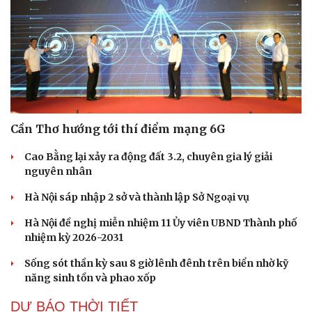
Kể chuyện cho bé
Hạt giống tâm hồn
Cần Thơ hướng tới thí điểm mạng 6G
Cao Bằng lại xảy ra động đất 3.2, chuyên gia lý giải
nguyên nhân
Hà Nội sáp nhập 2 sở và thành lập Sở Ngoại vụ
Hà Nội đề nghị miễn nhiệm 11 Ủy viên UBND Thành phố
nhiệm kỳ 2026-2031
Sống sót thần kỳ sau 8 giờ lênh đênh trên biển nhờ kỹ
năng sinh tồn và phao xốp
DỰ BÁO THỜI TIẾT