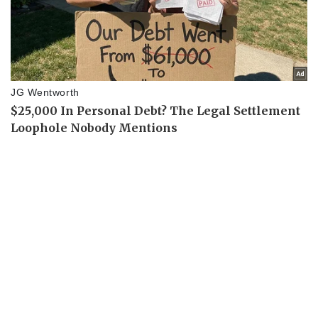
Pháp luật
Quân sự - Quốc phòng
Vụ án
Vũ khí
Tin nóng
Việt Nam
Tư vấn luật
Phân tích