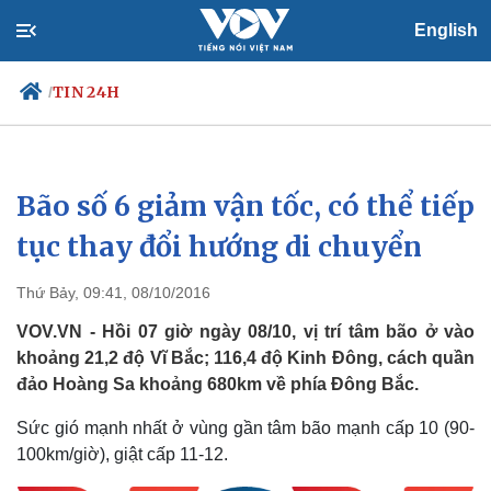
English
TIN 24H
/
Bão số 6 giảm vận tốc, có thể tiếp
Chính trị
Xã hội
Đảng
Tin 24h
tục thay đổi hướng di chuyển
Tổ chức nhân sự
Dự báo thời tiết
Quốc hội
Giáo dục
Thứ Bảy, 09:41, 08/10/2016
Nhận diện sự thật
Dấu ấn VOV
Việc làm
VOV.VN - Hồi 07 giờ ngày 08/10, vị trí tâm bão ở vào
Biển đảo
khoảng 21,2 độ Vĩ Bắc; 116,4 độ Kinh Đông, cách quần
đảo Hoàng Sa khoảng 680km về phía Đông Bắc.
Sức gió mạnh nhất ở vùng gần tâm bão mạnh cấp 10 (90-
100km/giờ), giật cấp 11-12.