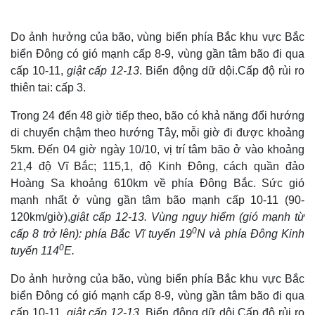
Do ảnh hưởng của bão, vùng biển phía Bắc khu vực Bắc
biển Đông có gió mạnh cấp 8-9, vùng gần tâm bão đi qua
cấp 10-11,
giật cấp 12-13
. Biển động dữ dội.Cấp độ rủi ro
thiên tai: cấp 3.
Trong 24 đến 48 giờ tiếp theo, bão có khả năng đổi hướng
di chuyển chậm theo hướng Tây, mỗi giờ đi được khoảng
5km. Đến 04 giờ ngày 10/10, vị trí tâm bão ở vào khoảng
21,4 độ Vĩ Bắc; 115,1, độ Kinh Đông, cách quần đảo
Hoàng Sa khoảng 610km về phía Đông Bắc. Sức gió
mạnh nhất ở vùng gần tâm bão mạnh cấp 10-11 (90-
120km/giờ),
giật cấp 12-13.
V
ùng nguy hiểm (gió mạnh từ
0
cấp 8 trở lên): phía Bắc Vĩ tuyến 19
N và phía Đông Kinh
Thế giới
Multimedia
0
tuyến 114
E.
Quan sát
Video
Cuộc sống đó đây
Ảnh
Do ảnh hưởng của bão, vùng biển phía Bắc khu vực Bắc
Hồ sơ
E-Magazine
biển Đông có gió mạnh cấp 8-9, vùng gần tâm bão đi qua
Infographic
cấp 10-11,
giật cấp 12-13
. Biển động dữ dội.Cấp độ rủi ro