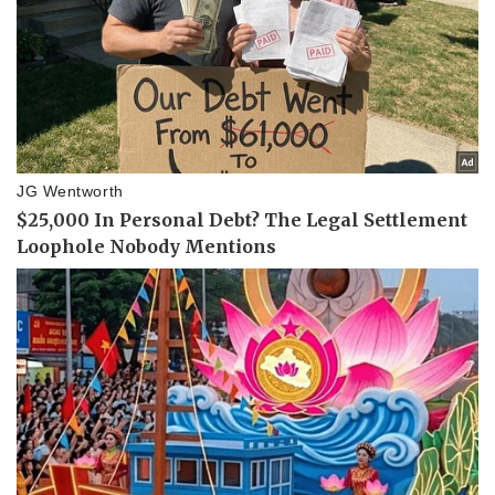
Thể thao
Ô tô - Xe máy
Bóng đá
Ô tô
Lịch thi đấu bóng đá
Xe máy
Thế giới thể thao
Tư vấn
eSports
Hậu trường