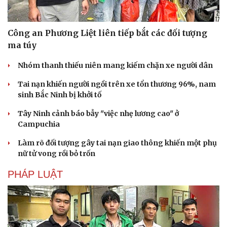
Công an Phương Liệt liên tiếp bắt các đối tượng
ma túy
Nhóm thanh thiếu niên mang kiếm chặn xe người dân
Tai nạn khiến người ngồi trên xe tổn thương 96%, nam
sinh Bắc Ninh bị khởi tố
Tây Ninh cảnh báo bẫy "việc nhẹ lương cao" ở
Campuchia
Văn hóa
Giải trí
Làm rõ đối tượng gây tai nạn giao thông khiến một phụ
Sân khấu - Điện ảnh
Nghệ sĩ
nữ tử vong rồi bỏ trốn
Văn học
Thời trang
Âm nhạc
Sao Việt
PHÁP LUẬT
Di sản