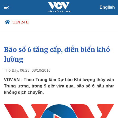
English
TIN 24H
/
Bão số 6 tăng cấp, diễn biến khó
Chính trị
Xã hội
Đảng
Tin 24h
lường
Tổ chức nhân sự
Dự báo thời tiết
Quốc hội
Giáo dục
Thứ Bảy, 06:23, 08/10/2016
Nhận diện sự thật
Dấu ấn VOV
Việc làm
VOV.VN - Theo Trung tâm Dự báo Khí tượng thủy văn
Biển đảo
Trung ương, trong 9 giờ vừa qua, bão số 6 hầu như
không dịch chuyển.