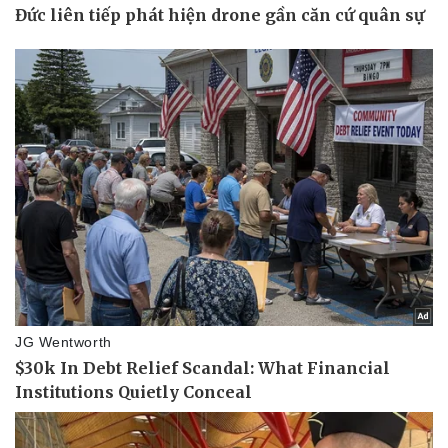
Pháp luật
Quân sự - Quốc phòng
Vụ án
Vũ khí
Tin nóng
Việt Nam
Tư vấn luật
Phân tích