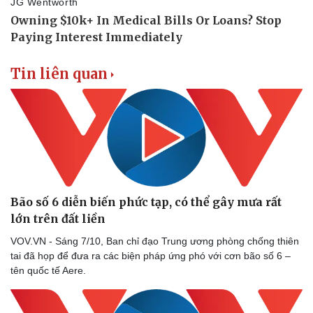
Tin liên quan
Bão số 6 diễn biến phức tạp, có thể gây mưa rất
lớn trên đất liền
VOV.VN - Sáng 7/10, Ban chỉ đạo Trung ương phòng chống thiên
tai đã họp để đưa ra các biện pháp ứng phó với cơn bão số 6 –
tên quốc tế Aere.
Doanh nghiệp
Công nghệ
Thông tin doanh nghiệp
Sành điệu
Doanh nghiệp 24h
Tin Công nghệ