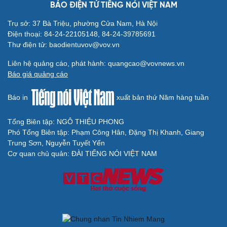
BÁO ĐIỆN TỬ TIẾNG NÓI VIỆT NAM
Trụ sở: 37 Bà Triệu, phường Cửa Nam, Hà Nội
Điện thoại: 84-24-22105148, 84-24-39785691
Thư điện tử: baodientuvov@vov.vn
Liên hệ quảng cáo, phát hành: quangcao@vovnews.vn
Báo giá quảng cáo
Báo in
xuất bản thứ Năm hàng tuần
Tổng Biên tập: NGÔ THIỆU PHONG
Phó Tổng Biên tập: Phạm Công Hân, Đặng Thị Khanh, Giang
Trung Sơn, Nguyễn Tuyết Yến
Cơ quan chủ quản: ĐÀI TIẾNG NÓI VIỆT NAM