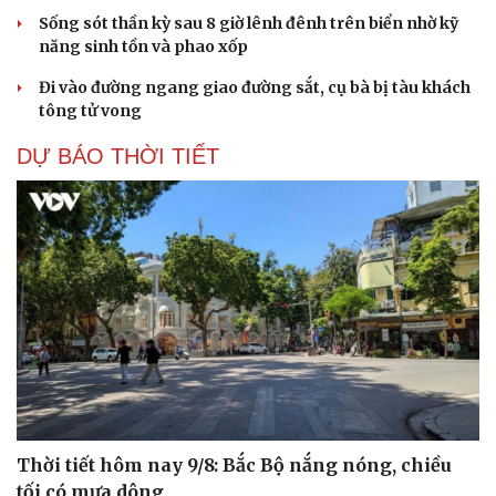
Kể chuyện cho bé
Sống sót thần kỳ sau 8 giờ lênh đênh trên biển nhờ kỹ
Hạt giống tâm hồn
năng sinh tồn và phao xốp
Đi vào đường ngang giao đường sắt, cụ bà bị tàu khách
tông tử vong
DỰ BÁO THỜI TIẾT
Thời tiết hôm nay 9/8: Bắc Bộ nắng nóng, chiều
tối có mưa dông