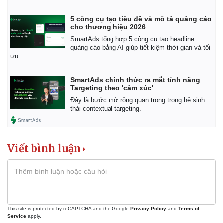
Kinh tế
Thị trường
5 công cụ tạo tiêu đề và mô tả quảng cáo
Bất động sản
Giá vàng
cho thương hiệu 2026
Khởi nghiệp
Tiêu dùng
SmartAds tổng hợp 5 công cụ tạo headline
Tỷ giá
quảng cáo bằng AI giúp tiết kiệm thời gian và tối
Chứng khoán
ưu.
Giá cà phê
SmartAds chính thức ra mắt tính năng
Targeting theo 'cảm xúc'
Đây là bước mở rộng quan trọng trong hệ sinh
thái contextual targeting.
Viết bình luận
This site is protected by reCAPTCHA and the Google
Privacy Policy
and
Terms of
Service
apply.