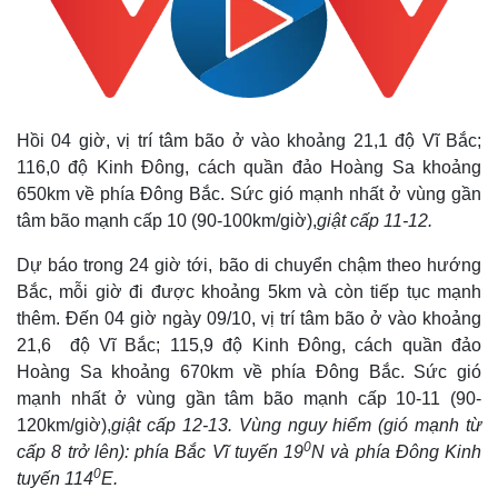
Hồi 04 giờ, vị trí tâm bão ở vào khoảng 21,1 độ Vĩ Bắc;
116,0 độ Kinh Đông, cách quần đảo Hoàng Sa khoảng
650km về phía Đông Bắc. Sức gió mạnh nhất ở vùng gần
tâm bão mạnh cấp 10 (90-100km/giờ),
giật cấp 11-12.
Dự báo trong 24 giờ tới, bão di chuyển chậm theo hướng
Bắc, mỗi giờ đi được khoảng 5km và còn tiếp tục mạnh
thêm. Đến 04 giờ ngày 09/10, vị trí tâm bão ở vào khoảng
21,6 độ Vĩ Bắc; 115,9 độ Kinh Đông, cách quần đảo
Hoàng Sa khoảng 670km về phía Đông Bắc. Sức gió
mạnh nhất ở vùng gần tâm bão mạnh cấp 10-11 (90-
120km/giờ),
giật cấp 12-13.
V
ùng nguy hiểm (gió mạnh từ
0
cấp 8 trở lên): phía Bắc Vĩ tuyến 19
N và phía Đông Kinh
0
tuyến 114
E.