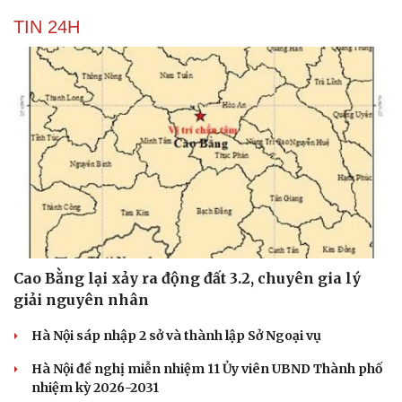
TIN 24H
Cao Bằng lại xảy ra động đất 3.2, chuyên gia lý
giải nguyên nhân
Hà Nội sáp nhập 2 sở và thành lập Sở Ngoại vụ
Du lịch
Podcast
Tư vấn
Câu chuyện thời sự
Hà Nội đề nghị miễn nhiệm 11 Ủy viên UBND Thành phố
Săn Tour
Đọc truyện đêm khuya
nhiệm kỳ 2026-2031
check-in
Cửa sổ tình yêu