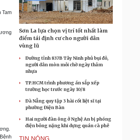
Doanh nghiệp 24h
Tin Công nghệ
Doanh nhân
Trải nghiệm
n Tam
ì cộng đồng
Chuyển đổi số
Sơn La lựa chọn vị trí tốt nhất làm
hương
u lịch
Podcast
điểm tái định cư cho người dân
Tư vấn
Câu chuyện thời sự
vùng lũ
Săn Tour
Đọc truyện đêm khuya
heck-in
Cửa sổ tình yêu
Đường tỉnh 837B Tây Ninh phủ bụi đỏ,
Kể chuyện cho bé
người dân mòn mỏi chờ ngày thảm
Hạt giống tâm hồn
nhựa
TP.HCM trình phương án sắp xếp
trường học trước ngày 10/8
Đà Nẵng quy tập 3 hài cốt liệt sĩ tại
phường Điện Bàn
Hai người đàn ông ở Nghệ An bị phóng
điện bỏng nặng khi dựng quán cà phê
ương.
. Bệnh
TIN NÓNG