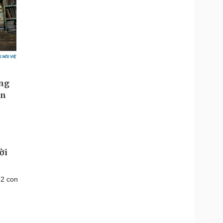
ời
 2 con