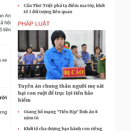
Cần Thơ: Triệt phá tụ điểm ma túy, khởi
tố 3 đối tượng liên quan
an An
Xã hội
PHÁP LUẬT
 tiền
à xe
Tuyên án chung thân người mẹ sát
hại con ruột để trục lợi tiền bảo
ười
hiểm
Giang hồ mạng “Tiến Bịp” lĩnh án 8
ượng
năm tù
Khởi tố cha dượng bạo hành con riêng