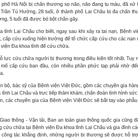
h phố Hà Nội bị chấn thương sọ não, não đang tụ máu, đã xử t
Trần Tú Hường, 28 tuổi, ở thành phố Lai Châu bị đa chấn th
ng, 5 tuổi đã được bó bột chân gãy.
tỉnh Lai Châu cho biết, ngay sau khi xảy ra tai nạn, Bệnh vi
t, cấp cứu xuống hiện trường để tổ chức cấp cứu cho các nạn 
viện Đa khoa tỉnh để cứu chữa.
lực cứu chữa người bị thương trong điều kiện tốt nhất. Tuy n
 mổ cấp cứu ban đầu, còn nhiều phần phức tạp phải nhờ đế
a.
án bộ, bác sỹ của Bệnh viện Việt Đức, gồm các chuyên gia hàn
 tỉnh Lai Châu và trực tiếp thăm khám, chẩn đoán tình hình sứ
n, các chuyên gia của Bệnh viện Việt Đức sẽ bắt tay vào phẫu
Giao thông - Vận tải, Ban an toàn giao thông quốc gia cũng đ
g cứu chữa tại Bệnh viện Đa khoa tỉnh Lai Châu và gia đình c
n công tác khẳng định, những người bị thương sẽ được hỗ trợ