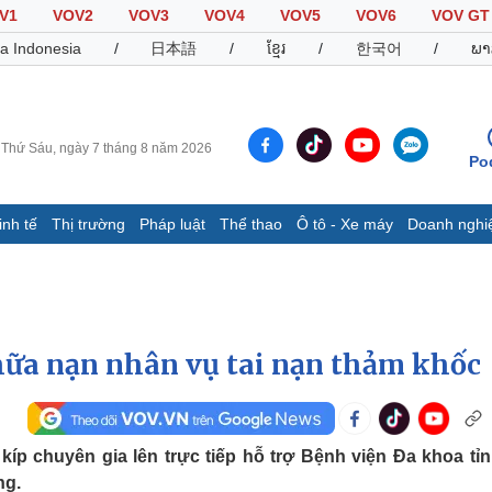
V1
VOV2
VOV3
VOV4
VOV5
VOV6
VOV GT
a Indonesia
/
日本語
/
ខ្មែរ
/
한국어
/
ພາ
Thứ Sáu, ngày 7 tháng 8 năm 2026
Po
inh tế
Thị trường
Pháp luật
Thể thao
Ô tô - Xe máy
Doanh nghi
Thế giới
Multimedia
K
Quan sát
Video
B
Cuộc sống đó đây
Ảnh
K
Hồ sơ
E-Magazine
chữa nạn nhân vụ tai nạn thảm khốc
Infographic
Thể thao
Ô tô - Xe máy
D
kíp chuyên gia lên trực tiếp hỗ trợ Bệnh viện Đa khoa tỉn
Bóng đá
Ô tô
T
ng.