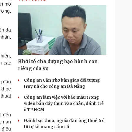
rí mổ
ương.
ện đa
nhân,
hiên,
Khởi tố cha dượng bạo hành con
n các
riêng của vợ
Công an Cần Thơ bàn giao đối tượng
g đầu
truy nã cho công an Đà Nẵng
c khỏe
 thuật
Công an làm việc với bảo mẫu trong
video bắn dây thun vào chân, đánh trẻ
ở TP.HCM
ã đến
Đánh bạc thua, người đàn ông thuê 6 ô
ác nạn
tô tự lái mang cầm cố
 điều