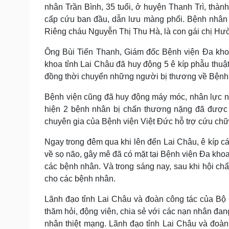
nhân Trần Bình, 35 tuổi, ở huyện Thanh Trì, thàn
cấp cứu ban đầu, dẫn lưu màng phổi. Bệnh nhân 
Riêng cháu Nguyễn Thị Thu Hà, là con gái chị Hườ
Ông Bùi Tiến Thanh, Giám đốc Bệnh viện Đa khoa 
khoa tỉnh Lai Châu đã huy động 5 ê kíp phẫu thuậ
đồng thời chuyển những người bị thương về Bệnh 
Bệnh viện cũng đã huy động máy móc, nhân lực nỗ 
hiện 2 bệnh nhân bị chấn thương nặng đã được
chuyên gia của Bệnh viện Việt Đức hỗ trợ cứu chữ
Ngay trong đêm qua khi lên đến Lai Châu, ê kíp c
về sọ não, gây mê đã có mặt tại Bệnh viện Đa khoa
các bệnh nhân. Và trong sáng nay, sau khi hội chẩ
cho các bệnh nhân.
Lãnh đạo tỉnh Lai Châu và đoàn công tác của Bộ 
thăm hỏi, động viên, chia sẻ với các nạn nhân đan
nhân thiệt mạng. Lãnh đạo tỉnh Lai Châu và đoà