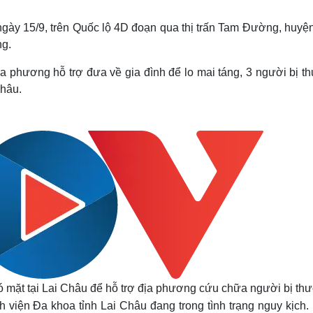
Lịch thi đấu bóng đá
Xe máy
Thế giới thể thao
Tư vấn
 ngày 15/9, trên Quốc lộ 4D đoạn qua thị trấn Tam Đường, huyệ
eSports
V
ng.
Hậu trường
a phương hỗ trợ đưa về gia đình để lo mai táng, 3 người bị t
Văn hóa
Giải trí
D
Châu.
Sân khấu - Điện ảnh
Nghệ sĩ
Văn học
Thời trang
Âm nhạc
Sao Việt
c
Di sản
ó mặt tại Lai Châu để hỗ trợ địa phương cứu chữa người bị th
nh viện Đa khoa tỉnh Lai Châu đang trong tình trạng nguy kịch