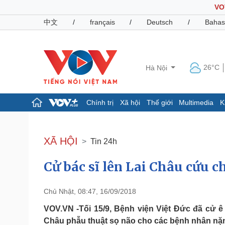
VO
中文
/
français
/
Deutsch
/
Bahas
26°C
Hà Nội
Chính trị
Xã hội
Thế giới
Multimedia
K
Chính trị
Xã hội
Đảng
Tin 24h
XÃ HỘI
Tin 24h
Tổ chức nhân sự
Dự báo thời tiết
Quốc hội
Giáo dục
Cử bác sĩ lên Lai Châu cứu 
Nhận diện sự thật
Dấu ấn VOV
Việc làm
Biển đảo
Chủ Nhật, 08:47, 16/09/2018
Pháp luật
Quân sự - Quốc phòng
VOV.VN -Tối 15/9, Bệnh viện Việt Đức đã cử ê 
Vụ án
Vũ khí
Châu phẫu thuật sọ não cho các bệnh nhân nặ