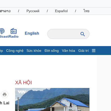
ສາລາວ
/
Русский
/
Español
/
ไทย
English
dcast
Radio
ệp
Công nghệ
Sức khỏe
Đời sống
Văn hóa
Giải trí
inh tế
Thị trường
ất động sản
Giá vàng
hởi nghiệp
Tiêu dùng
Tỷ giá
XÃ HỘI
Chứng khoán
Giá cà phê
oanh nghiệp
Công nghệ
h Lai
hông tin doanh nghiệp
Sành điệu