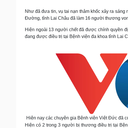
Tin nóng
Việt Nam
Tư vấn luật
Phân tích
Như đã đưa tin, vụ tai nạn thảm khốc xảy ra sáng
Đường, tỉnh Lai Châu đã làm 16 người thương vo
Hiện ngoài 13 người chết đã được chính quyền đị
Sức khỏe
Đời sống
đang được điều trị tại Bệnh viện đa khoa tỉnh Lai 
Dinh dưỡng - món ngon
Nhà đẹp
Cây thuốc
Blog
Sản phụ khoa
Tình yêu - Gia đình
Nhi khoa
Nam khoa
Làm đẹp - giảm cân
Phòng mạch online
Ăn sạch sống khỏe
Cải chính
Hiện nay các chuyện gia Bệnh viện Việt Đức đã c
Hiện có 2 trong 3 người bị thương điều trị tại Bệ