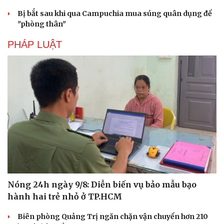
Bị bắt sau khi qua Campuchia mua súng quân dụng để
"phòng thân"
Văn hóa
Giải trí
PHÁP LUẬT
Sân khấu - Điện ảnh
Nghệ sĩ
Văn học
Thời trang
Âm nhạc
Sao Việt
Di sản
Nóng 24h ngày 9/8: Diễn biến vụ bảo mẫu bạo
hành hai trẻ nhỏ ở TP.HCM
Biên phòng Quảng Trị ngăn chặn vận chuyển hơn 210