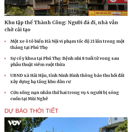
Khu tập thể Thành Công: Người đã đi, nhà vẫn
chờ cải tạo
Du lịch
Podcast
Một xe ô tô biển Hà Nội vi phạm tốc độ 21 lần trong một
Tư vấn
Câu chuyện thời sự
tháng tại Phú Thọ
Săn Tour
Đọc truyện đêm khuya
check-in
Cửa sổ tình yêu
Sự cố y khoa tại Phú Thọ: Bệnh nhi 8 tuổi tử vong sau
Kể chuyện cho bé
phẫu thuật viêm ruột thừa
Hạt giống tâm hồn
UBND xã Hải Hậu, tỉnh Ninh Bình thông báo thu hồi đất
xây dựng hạ tầng khu dân cư
Cứu sống nạn nhân thứ hai trong vụ 4 người bị sóng
cuốn tại Mũi Nghê
DỰ BÁO THỜI TIẾT