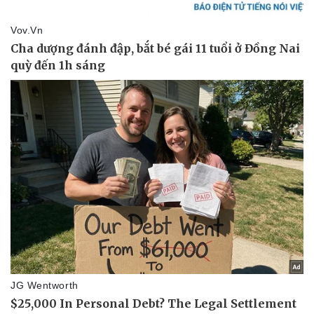
Thể thao
Ô tô - Xe máy
Bóng đá
Ô tô
Lịch thi đấu bóng đá
Xe máy
Thế giới thể thao
Tư vấn
eSports