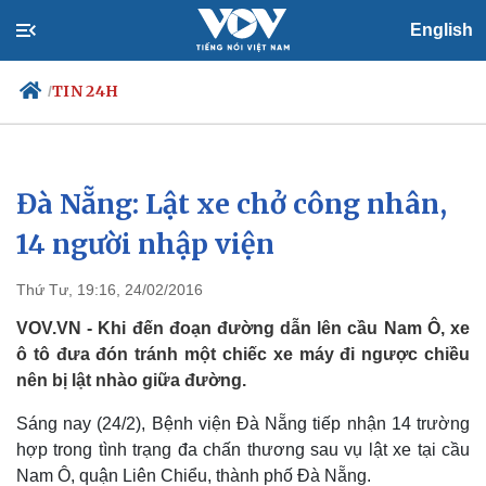
English
TIN 24H
/
Đà Nẵng: Lật xe chở công nhân,
Chính trị
Xã hội
Đảng
Tin 24h
14 người nhập viện
Tổ chức nhân sự
Dự báo thời tiết
Quốc hội
Giáo dục
Thứ Tư, 19:16, 24/02/2016
Nhận diện sự thật
Dấu ấn VOV
Việc làm
VOV.VN - Khi đến đoạn đường dẫn lên cầu Nam Ô, xe
Biển đảo
ô tô đưa đón tránh một chiếc xe máy đi ngược chiều
nên bị lật nhào giữa đường.
Sáng nay (24/2), Bệnh viện Đà Nẵng tiếp nhận 14 trường
hợp trong tình trạng đa chấn thương sau vụ lật xe tại cầu
Nam Ô, quận Liên Chiểu, thành phố Đà Nẵng.