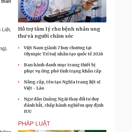
thiết
Doanh nghiệp 24h
Tin Công nghệ
Doanh nhân
Trải nghiệm
ì cộng đồng
Chuyển đổi số
Hỗ trợ tâm lý cho bệnh nhân ung
Liệt,
u lịch
Podcast
thư và người chăm sóc
Tư vấn
Câu chuyện thời sự
Săn Tour
Đọc truyện đêm khuya
Việt Nam giành 7 huy chương tại
ng).
heck-in
Cửa sổ tình yêu
Olympic Trí tuệ nhân tạo quốc tế 2026
Kể chuyện cho bé
Ban hành danh mục trang thiết bị
Hạt giống tâm hồn
phục vụ ứng phó tình trạng khẩn cấp
Nâng cấp, tôn tạo Nghĩa trang liệt sĩ
Việt - Lào
Ngư dân Quảng Ngãi thay đổi tư duy
đánh bắt, chấp hành nghiêm quy định
IUU
PHÁP LUẬT