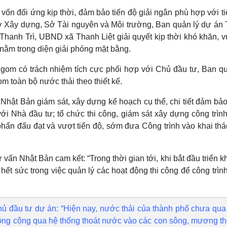
ủ vốn đối ứng kịp thời, đảm bảo tiến độ giải ngân phù hợp với t
 Xây dựng, Sở Tài nguyên và Môi trường, Ban quản lý dự án 
hanh Trì, UBND xã Thanh Liệt giải quyết kịp thời khó khăn, 
nằm trong diện giải phóng mặt bằng.
gom có trách nhiệm tích cực phối hợp với Chủ đầu tư, Ban qu
m toàn bộ nước thải theo thiết kế.
Nhật Bản giám sát, xây dựng kế hoạch cụ thể, chi tiết đảm bả
ới Nhà đầu tư; tổ chức thi công, giám sát xây dựng công trìn
 phấn đấu đạt và vượt tiến độ, sớm đưa Công trình vào khai th
n Nhật Bản cam kết: “Trong thời gian tới, khi bắt đầu triển kh
hết sức trong việc quản lý các hoạt động thi công để công trì
.
 đầu tư dự án: “Hiện nay, nước thải của thành phố chưa qua
 công cộng qua hệ thống thoát nước vào các con sông, mương th