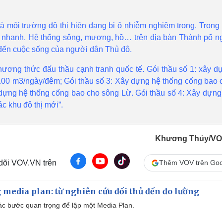
à môi trường đô thị hiện đang bị ô nhiễm nghiêm trọng. Trong 
ăng nhanh. Hệ thống sông, mương, hồ… trên địa bàn Thành pố n
đến cuộc sống của người dân Thủ đô.
hương thức đấu thầu cạnh tranh quốc tế. Gói thầu số 1: xây d
.00 m3/ngày/đêm; Gói thầu số 3: Xây dựng hệ thống cống bao 
 dựng hệ thống cống bao cho sông Lừ. Gói thầu số 4: Xây dựng
 khu đô thị mới”.
Khương Thủy/VO
 dõi VOV.VN trên
Thêm VOV trên Goo
 media plan: từ nghiên cứu đối thủ đến đo lường
 các bước quan trọng để lập một Media Plan.