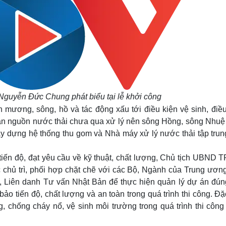
guyễn Đức Chung phát biểu tại lễ khởi công
 mương, sông, hồ và tác động xấu tới điều kiện vệ sinh, điều
hận nguồn nước thải chưa qua xử lý nên sông Hồng, sông Nhuệ
xây dựng hệ thống thu gom và Nhà máy xử lý nước thải tập tru
iến độ, đạt yêu cầu về kỹ thuật, chất lượng, Chủ tịch UBND T
chủ trì, phối hợp chặt chẽ với các Bộ, Ngành của Trung ương
g, Liên danh Tư vấn Nhật Bản để thực hiện quản lý dự án đún
 tiến độ, chất lượng và an toàn trong quá trình thi công. Đặ
, chống cháy nổ, vệ sinh môi trường trong quá trình thi công