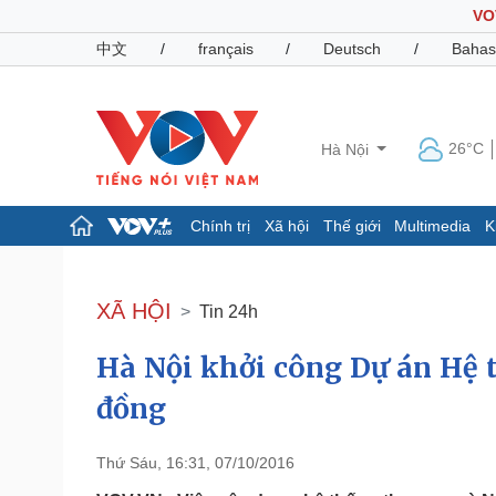
VO
中文
/
français
/
Deutsch
/
Bahas
26°C
Hà Nội
Chính trị
Xã hội
Thế giới
Multimedia
K
Chính trị
Xã hội
Đảng
Tin 24h
XÃ HỘI
Tin 24h
Tổ chức nhân sự
Dự báo thời tiết
Quốc hội
Giáo dục
Hà Nội khởi công Dự án Hệ t
Nhận diện sự thật
Dấu ấn VOV
Việc làm
đồng
Biển đảo
Pháp luật
Quân sự - Quốc phòng
Thứ Sáu, 16:31, 07/10/2016
Vụ án
Vũ khí