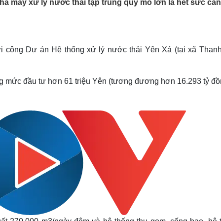
 máy xử lý nước thải tập trung quy mô lớn là hết sức cần 
Lịch thi đấu bóng đá
Xe máy
Thế giới thể thao
Tư vấn
eSports
V
Hậu trường
 công Dự án Hệ thống xử lý nước thải Yên Xá (tại xã Thanh 
Văn hóa
Giải trí
D
Sân khấu - Điện ảnh
Nghệ sĩ
Văn học
Thời trang
 mức đầu tư hơn 61 triệu Yên (tương đương hơn 16.293 tỷ đồ
Âm nhạc
Sao Việt
c
Di sản