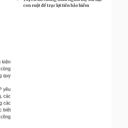
con ruột để trục lợi tiền bảo hiểm
 kiện
 cũng
ng quy
P yêu
, các
g các
c biệt
 công