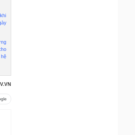
khi
gày
ựng
cho
 hệ
V.VN
gle