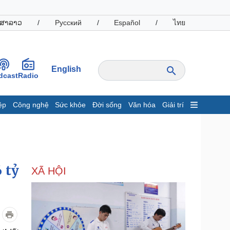
ສາລາວ
/
Русский
/
Español
/
ไทย
English
dcast
Radio
ệp
Công nghệ
Sức khỏe
Đời sống
Văn hóa
Giải trí
inh tế
Thị trường
ất động sản
Giá vàng
hởi nghiệp
Tiêu dùng
Tỷ giá
 tỷ
XÃ HỘI
Chứng khoán
Giá cà phê
oanh nghiệp
Công nghệ
hông tin doanh nghiệp
Sành điệu