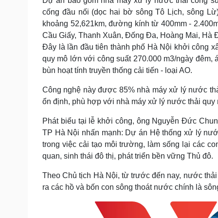
Dự án bao gồm nhà máy xử lý nước thải công su
cống đầu nối (dọc hai bờ sông Tô Lịch, sông Lừ
khoảng 52,621km, đường kính từ 400mm - 2.400mm
Cầu Giấy, Thanh Xuân, Đống Đa, Hoàng Mai, Hà Đ
Đây là lần đầu tiên thành phố Hà Nội khởi công x
quy mô lớn với công suất 270.000 m3/ngày đêm, áp
bùn hoạt tính truyền thống cải tiến - loại AO.
Công nghệ này được 85% nhà máy xử lý nước thải
ổn định, phù hợp với nhà máy xử lý nước thải quy 
Phát biểu tại lễ khởi công, ông Nguyễn Đức Chu
TP Hà Nội nhấn mạnh: Dự án Hệ thống xử lý nước t
trong việc cải tạo môi trường, làm sống lại các 
quan, sinh thái đô thị, phát triển bền vững Thủ đô.
Theo Chủ tịch Hà Nội, từ trước đến nay, nước thả
ra các hồ và bốn con sông thoát nước chính là sô