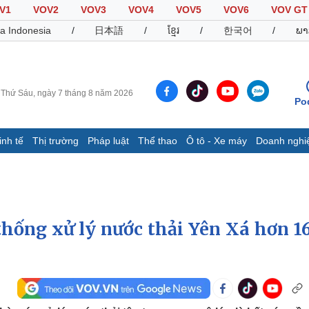
V1
VOV2
VOV3
VOV4
VOV5
VOV6
VOV GT
a Indonesia
/
日本語
/
ខ្មែរ
/
한국어
/
ພາ
Thứ Sáu, ngày 7 tháng 8 năm 2026
Po
inh tế
Thị trường
Pháp luật
Thể thao
Ô tô - Xe máy
Doanh nghi
Thế giới
Multimedia
K
Quan sát
Video
B
Cuộc sống đó đây
Ảnh
K
Hồ sơ
E-Magazine
hống xử lý nước thải Yên Xá hơn 16
Infographic
Thể thao
Ô tô - Xe máy
D
Bóng đá
Ô tô
T