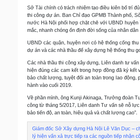
Sở Tài chính có trách nhiệm tạo điều kiên bố trí đ
thi công dự án. Ban Chỉ đạo GPMB Thành phố, Sở
nước Hà Nội phối hợp chặt chẽ với UBND huyện T
mắc, nhanh chóng ổn định đời sống của nhân dân 
UBND các quận, huyện nơi có hệ thống cống thu 
dự án và các nhà thầu để xây dựng hệ thống thu go
Các nhà thầu thi công xây dựng, Liên danh tư vấn 
hiện đúng các cam kết trong hợp đồng đã ký kết v
bảo chất lượng, tuyệt đối an toàn trong lao động,
hành vào cuối 2019.
Về phần mình, ông Kunji Akinaga, Trưởng đoàn Tư vấ
công từ tháng 5/2017, Liên danh Tư vấn sẽ nỗ lực 
bảo tiến độ, an toàn, hiệu quả và chất lượng cao”
Giám đốc Sở Xây dựng Hà Nội Lê Văn Dục – chủ
lý hiện vẩn xả trực tiếp ra các nguồn tiếp nhận