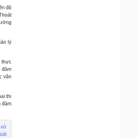
iến độ
Thoát
vướng
ản lý
o thực
h đảm
ác vận
ai thi
nh đảm
 xử
oát