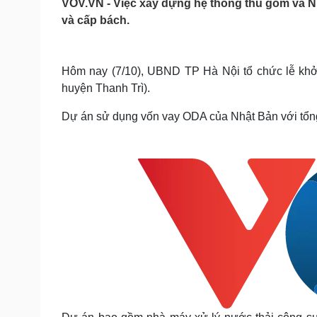
VOV.VN - Việc xây dựng hệ thống thu gom và Nhà
Tin nóng
Việt Nam
và cấp bách.
Tư vấn luật
Phân tích
Hôm nay (7/10), UBND TP Hà Nội tổ chức lễ khởi
Sức khỏe
Đời sống
huyện Thanh Trì).
Dinh dưỡng - món ngon
Nhà đẹp
Cây thuốc
Blog
Dự án sử dụng vốn vay ODA của Nhật Bản với tổng
Sản phụ khoa
Tình yêu - Gia đình
Nhi khoa
Nam khoa
Làm đẹp - giảm cân
Phòng mạch online
Ăn sạch sống khỏe
Cải chính