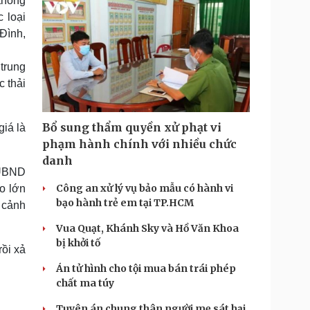
thống
 loại
Đình,
trung
 thải
Bổ sung thẩm quyền xử phạt vi
iá là
phạm hành chính với nhiều chức
danh
 UBND
Công an xử lý vụ bảo mẫu có hành vi
o lớn
bạo hành trẻ em tại TP.HCM
 cảnh
Vua Quạt, Khánh Sky và Hồ Văn Khoa
bị khởi tố
ồi xả
Án tử hình cho tội mua bán trái phép
chất ma túy
Tuyên án chung thân người mẹ sát hại