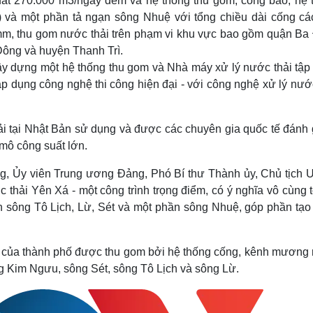
ất 270.000 m3/ngày đêm và hệ thống thu gom, cống bao, hệ 
) và một phần tả ngạn sông Nhuệ với tổng chiều dài cống các
, thu gom nước thải trên phạm vi khu vực bao gồm quận Ba 
ông và huyện Thanh Trì.
ây dựng một hệ thống thu gom và Nhà máy xử lý nước thải tập 
 dụng công nghệ thi công hiện đại - với công nghệ xử lý nước
 tại Nhật Bản sử dụng và được các chuyên gia quốc tế đánh g
mô công suất lớn.
ng, Ủy viên Trung ương Đảng, Phó Bí thư Thành ủy, Chủ tịch
hải Yên Xá - một công trình trọng điểm, có ý nghĩa vô cùng t
con sông Tô Lịch, Lừ, Sét và một phần sông Nhuệ, góp phần tạo
i của thành phố được thu gom bởi hệ thống cống, kênh mương r
ng Kim Ngưu, sông Sét, sông Tô Lịch và sông Lừ.