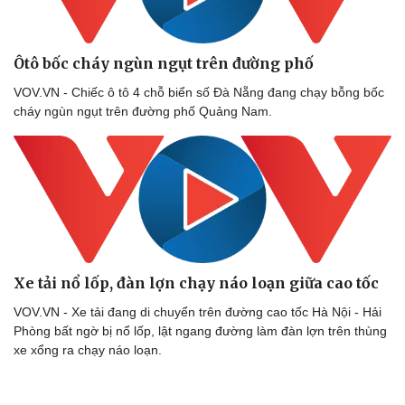
Sản phụ khoa
Tình yêu - Gia đình
Nhi khoa
Nam khoa
Làm đẹp - giảm cân
Ôtô bốc cháy ngùn ngụt trên đường phố
Phòng mạch online
VOV.VN - Chiếc ô tô 4 chỗ biển số Đà Nẵng đang chạy bỗng bốc
Ăn sạch sống khỏe
cháy ngùn ngụt trên đường phố Quảng Nam.
Xe tải nổ lốp, đàn lợn chạy náo loạn giữa cao tốc
VOV.VN - Xe tải đang di chuyển trên đường cao tốc Hà Nội - Hải
Phòng bất ngờ bị nổ lốp, lật ngang đường làm đàn lợn trên thùng
xe xổng ra chạy náo loạn.