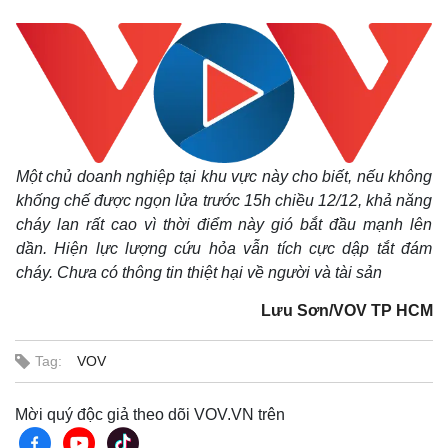
Bất động sản
Giá vàng
Khởi nghiệp
Tiêu dùng
Tỷ giá
Chứng khoán
Giá cà phê
Một chủ doanh nghiệp tại khu vực này cho biết, nếu không
khống chế được ngọn lửa trước 15h chiều 12/12, khả năng
cháy lan rất cao vì thời điểm này gió bắt đầu mạnh lên
dần.
Hiện lực lượng cứu hỏa vẫn tích cực dập tắt đám
cháy. Chưa có thông tin thiệt hại về người và tài sản
Lưu Sơn/VOV TP HCM
Tag:
VOV
Mời quý độc giả theo dõi VOV.VN trên