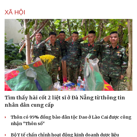
XÃ HỘI
Tìm thấy hài cốt 2 liệt sĩ ở Đà Nẵng từ thông tin
Văn hóa
Giải trí
nhân dân cung cấp
Sân khấu - Điện ảnh
Nghệ sĩ
Thôn có 95% đồng bào dân tộc Dao ở Lào Cai được công
Văn học
Thời trang
nhận "Thôn số"
Âm nhạc
Sao Việt
Di sản
Bộ Y tế chấn chỉnh hoạt động kinh doanh dược liệu