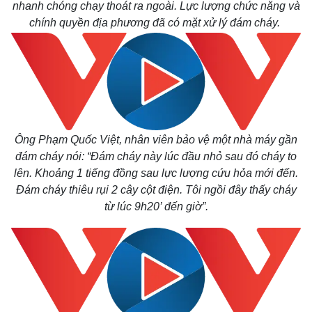
nhanh chóng chạy thoát ra ngoài. Lực lượng chức năng và
chính quyền địa phương đã có mặt xử lý đám cháy.
Thế giới
Multimedia
Quan sát
Video
Cuộc sống đó đây
Ảnh
Hồ sơ
E-Magazine
Infographic
Ông Phạm Quốc Việt, nhân viên bảo vệ một nhà máy gần
đám cháy nói: “Đám cháy này lúc đầu nhỏ sau đó cháy to
lên. Khoảng 1 tiếng đồng sau lực lượng cứu hỏa mới đến.
Đám cháy thiêu rụi 2 cây cột điện. Tôi ngồi đây thấy cháy
từ lúc 9h20’ đến giờ”.