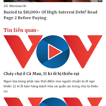
Doanh nghiệp
Công nghệ
Thông tin doanh nghiệp
Sành điệu
Doanh nghiệp 24h
Tin Công nghệ
Tin liên quan
Doanh nhân
Trải nghiệm
Vì cộng đồng
Chuyển đổi số
Cháy chợ ở Cà Mau, 11 ki ốt bị thiêu rụi
Ngọn lửa bùng phát vào thời điểm mọi người chuẩn bị đi ngủ
khiến 11 ki ốt bán hàng bách hóa và quần áo trong chợ bị thiêu
rụi.