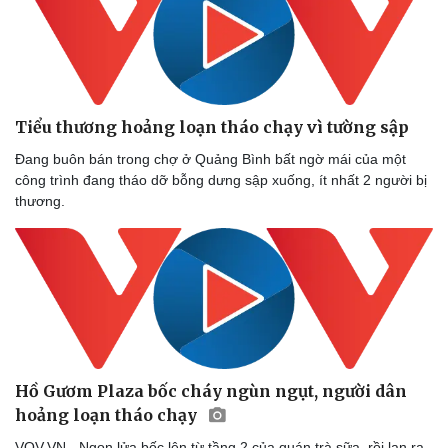
Tiểu thương hoảng loạn tháo chạy vì tường sập
Đang buôn bán trong chợ ở Quảng Bình bất ngờ mái của một
công trình đang tháo dỡ bỗng dưng sập xuống, ít nhất 2 người bị
thương.
Hồ Gươm Plaza bốc cháy ngùn ngụt, người dân
hoảng loạn tháo chạy
VOV.VN - Ngọn lửa bốc lên từ tầng 2 của quán trà sữa, rồi lan ra