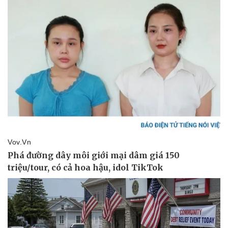
Thể thao
Ô tô - Xe máy
Bóng đá
Ô tô
Lịch thi đấu bóng đá
Xe máy
Thế giới thể thao
Tư vấn
eSports
Hậu trường