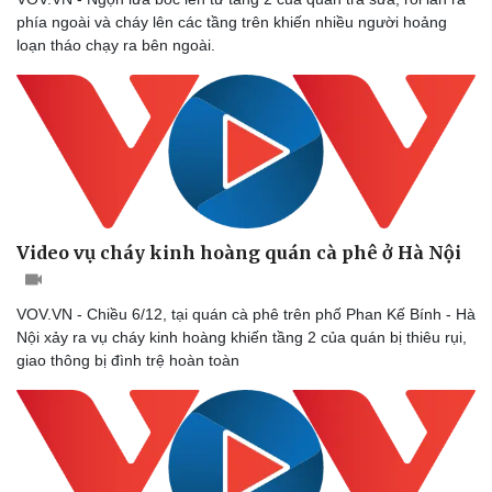
phía ngoài và cháy lên các tầng trên khiến nhiều người hoảng
loạn tháo chạy ra bên ngoài.
Video vụ cháy kinh hoàng quán cà phê ở Hà Nội
VOV.VN - Chiều 6/12, tại quán cà phê trên phố Phan Kế Bính - Hà
Nội xảy ra vụ cháy kinh hoàng khiến tầng 2 của quán bị thiêu rụi,
giao thông bị đình trệ hoàn toàn
Sức khỏe
Đời sống
Dinh dưỡng - món ngon
Nhà đẹp
Cây thuốc
Blog