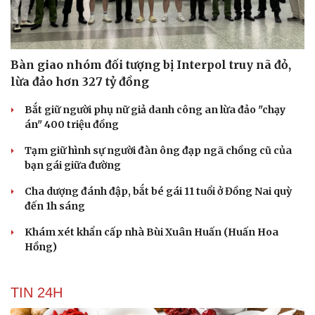
Bàn giao nhóm đối tượng bị Interpol truy nã đỏ,
lừa đảo hơn 327 tỷ đồng
Bắt giữ người phụ nữ giả danh công an lừa đảo "chạy
án" 400 triệu đồng
Tạm giữ hình sự người đàn ông đạp ngã chồng cũ của
Du lịch
Podcast
bạn gái giữa đường
Tư vấn
Câu chuyện thời sự
Săn Tour
Đọc truyện đêm khuya
Cha dượng đánh đập, bắt bé gái 11 tuổi ở Đồng Nai quỳ
check-in
Cửa sổ tình yêu
đến 1h sáng
Kể chuyện cho bé
Hạt giống tâm hồn
Khám xét khẩn cấp nhà Bùi Xuân Huấn (Huấn Hoa
Hồng)
TIN 24H