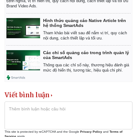
Định nghĩa, vị trí hiển thị, quy cách nội dung, cách thiết lập và tối ưu
Brand Video Ads.
Hình thức quảng cáo Native Article trên
hệ thống SmartAds
Tham khảo bài viết sau để nắm vị trí, quy cách
nội dung, cách thiết lập và tối ưu.
Các chỉ số quảng cáo trong trình quản lý
của SmartAds
Thông qua các chỉ số này, thương hiệu đánh giá
mức độ hiển thị, tương tác, hiệu quả chi phí.
Viết bình luận
Pháp luật
Quân sự - Quốc phòng
Vụ án
Vũ khí
Tin nóng
Việt Nam
Tư vấn luật
Phân tích
This site is protected by reCAPTCHA and the Google
Privacy Policy
and
Terms of
Service
apply.