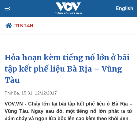
English
TIN 24H
/
Hỏa hoạn kèm tiếng nổ lớn ở bãi
Chính trị
Xã hội
Đảng
Tin 24h
tập kết phế liệu Bà Rịa – Vũng
Tổ chức nhân sự
Dự báo thời tiết
Tàu
Quốc hội
Giáo dục
Nhận diện sự thật
Dấu ấn VOV
Việc làm
Thứ Ba, 15:31, 12/12/2017
Biển đảo
VOV.VN - Cháy lớn tại bãi tập kết phế liệu ở Bà Rịa –
Vũng Tàu. Ngay sau đó, một tiếng nổ lớn phát ra từ
đám cháy và ngọn lửa bốc lên cao kèm theo khói đen.