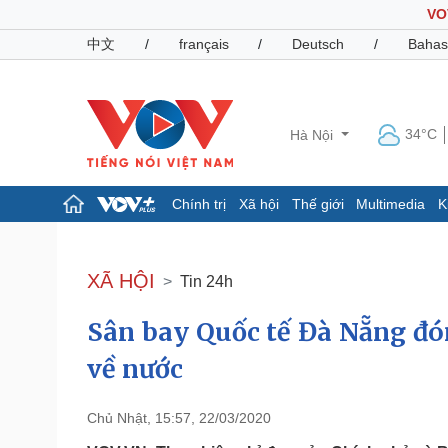
VO
中文
/
français
/
Deutsch
/
Bahas
34°C
Hà Nội
Chính trị
Xã hội
Thế giới
Multimedia
K
Chính trị
Xã hội
Đảng
Tin 24h
XÃ HỘI
Tin 24h
Tổ chức nhân sự
Dự báo thời tiết
Quốc hội
Giáo dục
Sân bay Quốc tế Đà Nẵng đó
Nhận diện sự thật
Dấu ấn VOV
Việc làm
về nước
Biển đảo
Pháp luật
Quân sự - Quốc phòng
Chủ Nhật, 15:57, 22/03/2020
Vụ án
Vũ khí