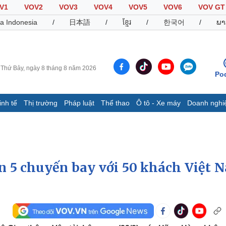
V1
VOV2
VOV3
VOV4
VOV5
VOV6
VOV GT
a Indonesia
/
日本語
/
ខ្មែរ
/
한국어
/
ພາ
Thứ Bảy, ngày 8 tháng 8 năm 2026
Po
inh tế
Thị trường
Pháp luật
Thể thao
Ô tô - Xe máy
Doanh nghi
Thế giới
Multimedia
K
Quan sát
Video
B
Cuộc sống đó đây
Ảnh
K
Hồ sơ
E-Magazine
n 5 chuyến bay với 50 khách Việt 
Infographic
Thể thao
Ô tô - Xe máy
D
Bóng đá
Ô tô
T