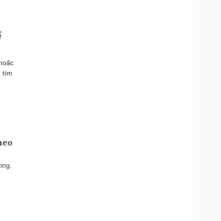
ể
 hoặc
 tìm
heo
ing.