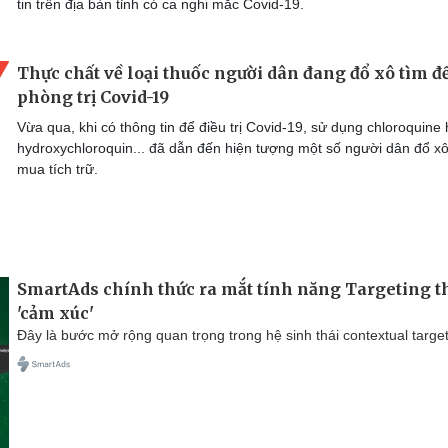
tin trên địa bàn tỉnh có ca nghi mắc Covid-19.
Thực chất về loại thuốc người dân đang đổ xô tìm đ
phòng trị Covid-19
Vừa qua, khi có thông tin để điều trị Covid-19, sử dụng chloroquine
hydroxychloroquin... đã dẫn đến hiện tượng một số người dân đổ xô
mua tích trữ.
SmartAds chính thức ra mắt tính năng Targeting t
'cảm xúc'
Đây là bước mở rộng quan trọng trong hệ sinh thái contextual target