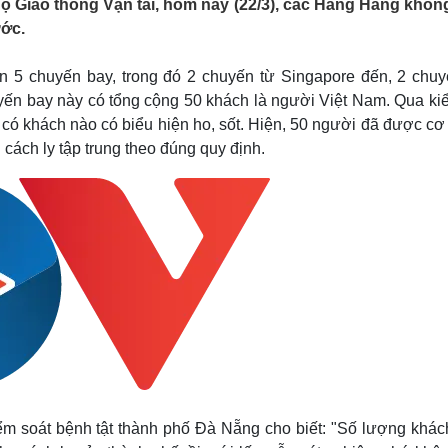
 Giao thông Vận tải, hôm nay (22/3), các Hãng Hàng không
Lịch thi đấu bóng đá
Xe máy
ước.
Thế giới thể thao
Tư vấn
eSports
V
Hậu trường
 5 chuyến bay, trong đó 2 chuyến từ Singapore đến, 2 chuy
yến bay này có tổng cộng 50 khách là người Việt Nam. Qua kiể
Văn hóa
Giải trí
D
g có khách nào có biểu hiện ho, sốt. Hiện, 50 người đã được c
Sân khấu - Điện ảnh
Nghệ sĩ
ách ly tập trung theo đúng quy định.
Văn học
Thời trang
Âm nhạc
Sao Việt
c
Di sản
 soát bệnh tật thành phố Đà Nẵng cho biết: "Số lượng khác