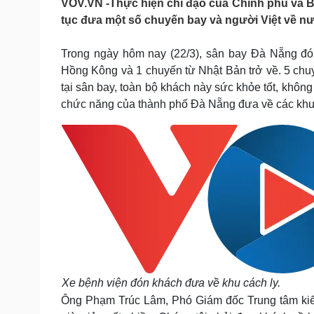
VOV.VN -Thực hiện chỉ đạo của Chính phủ và Bộ
Tin nóng
Việt Nam
tục đưa một số chuyến bay và người Việt về n
Tư vấn luật
Phân tích
Trong ngày hôm nay (22/3), sân bay Đà Nẵng đón
Hồng Kông và 1 chuyến từ Nhật Bản trở về. 5 chu
Sức khỏe
Đời sống
tại sân bay, toàn bộ khách này sức khỏe tốt, khôn
Dinh dưỡng - món ngon
Nhà đẹp
chức năng của thành phố Đà Nẵng đưa về các khu c
Cây thuốc
Blog
Sản phụ khoa
Tình yêu - Gia đình
Nhi khoa
Nam khoa
Làm đẹp - giảm cân
Phòng mạch online
Ăn sạch sống khỏe
Cải chính
Xe bệnh viện đón khách đưa về khu cách ly.
Ông Phạm Trúc Lâm, Phó Giám đốc Trung tâm kiểm