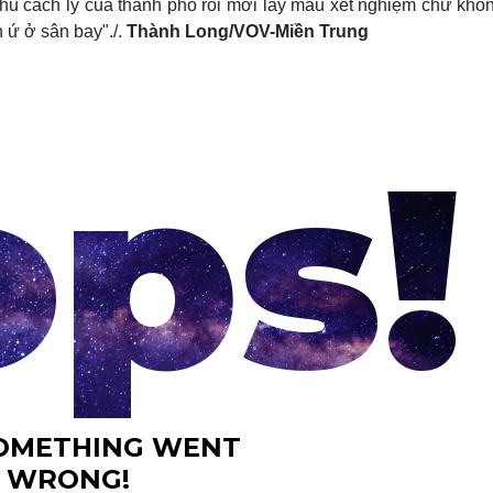
khu cách ly của thành phố rồi mới lấy mẫu xét nghiệm chứ khôn
n ứ ở sân bay"./.
Thành Long/VOV-Miền Trung