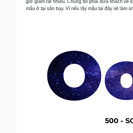
giờ giảm rất nhiều. Chúng tôi phải đưa khách về 
mẫu ở tại sân bay. Vì nếu lấy mẫu tại đây sẽ làm ù