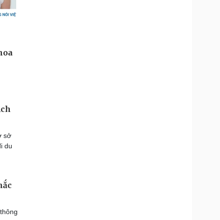
ịch
ơ sở
i du
mắc
 thông