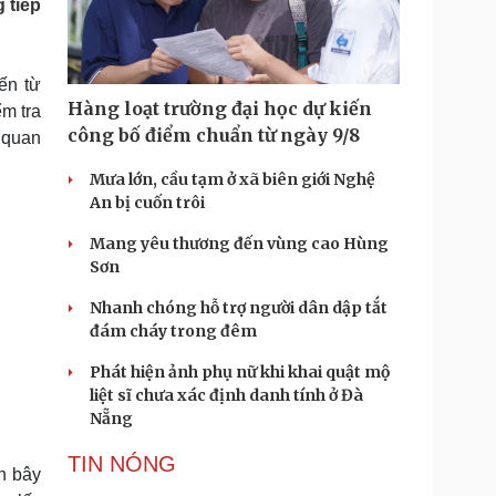
 tiếp
Doanh nghiệp 24h
Tin Công nghệ
Doanh nhân
Trải nghiệm
ì cộng đồng
Chuyển đổi số
ến từ
Hàng loạt trường đại học dự kiến
m tra
u lịch
Podcast
công bố điểm chuẩn từ ngày 9/8
ơ quan
Tư vấn
Câu chuyện thời sự
Săn Tour
Đọc truyện đêm khuya
Mưa lớn, cầu tạm ở xã biên giới Nghệ
heck-in
Cửa sổ tình yêu
An bị cuốn trôi
Kể chuyện cho bé
Mang yêu thương đến vùng cao Hùng
Hạt giống tâm hồn
Sơn
Nhanh chóng hỗ trợ người dân dập tắt
đám cháy trong đêm
Phát hiện ảnh phụ nữ khi khai quật mộ
liệt sĩ chưa xác định danh tính ở Đà
Nẵng
TIN NÓNG
h bây