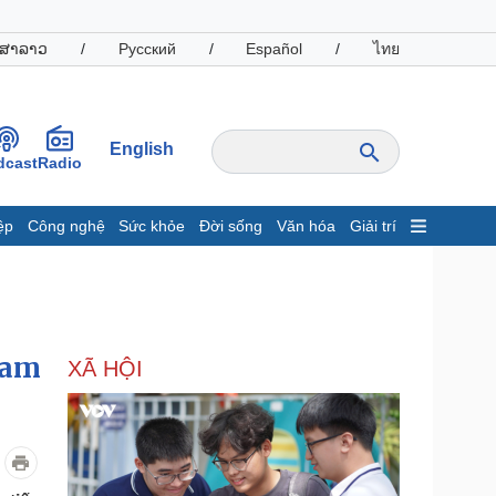
ສາລາວ
/
Русский
/
Español
/
ไทย
English
dcast
Radio
ệp
Công nghệ
Sức khỏe
Đời sống
Văn hóa
Giải trí
inh tế
Thị trường
ất động sản
Giá vàng
hởi nghiệp
Tiêu dùng
Tỷ giá
Nam
XÃ HỘI
Chứng khoán
Giá cà phê
oanh nghiệp
Công nghệ
hông tin doanh nghiệp
Sành điệu