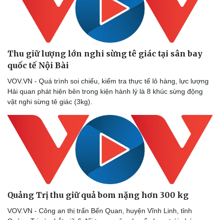
Sức khỏe
Đời sống
Dinh dưỡng - món ngon
Nhà đẹp
Thu giữ lượng lớn nghi sừng tê giác tại sân bay
Cây thuốc
Blog
Sản phụ khoa
Tình yêu - Gia đình
quốc tế Nội Bài
Nhi khoa
VOV.VN - Quá trình soi chiếu, kiểm tra thực tế lô hàng, lực lượng
Nam khoa
Hải quan phát hiện bên trong kiện hành lý là 8 khúc sừng động
Làm đẹp - giảm cân
vật nghi sừng tê giác (3kg).
Phòng mạch online
Ăn sạch sống khỏe
Quảng Trị thu giữ quả bom nặng hơn 300 kg ​
VOV.VN - Công an thị trấn Bến Quan, huyện Vĩnh Linh, tỉnh