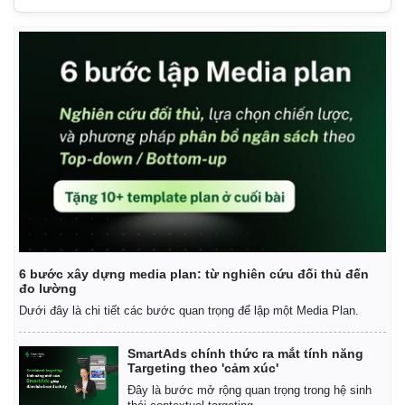
6 bước xây dựng media plan: từ nghiên cứu đối thủ đến
Kinh tế
Thị trường
đo lường
Bất động sản
Giá vàng
Dưới đây là chi tiết các bước quan trọng để lập một Media Plan.
Khởi nghiệp
Tiêu dùng
Tỷ giá
SmartAds chính thức ra mắt tính năng
Chứng khoán
Targeting theo 'cảm xúc'
Giá cà phê
Đây là bước mở rộng quan trọng trong hệ sinh