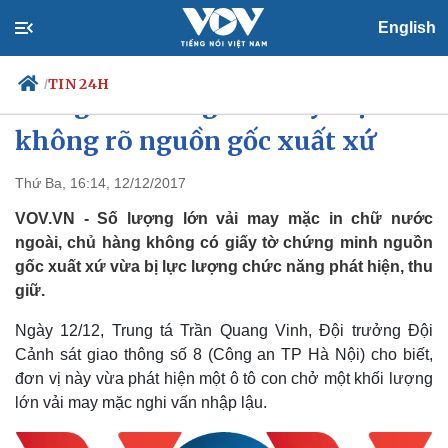
English
TIN 24H
/
Thu giữ lô hàng vải may mặc
không rõ nguồn gốc xuất xứ
Thứ Ba, 16:14, 12/12/2017
Chính trị
Xã hội
Đảng
Tin 24h
VOV.VN - Số lượng lớn vải may mặc in chữ nước
Tổ chức nhân sự
Dự báo thời tiết
ngoài, chủ hàng không có giấy tờ chứng minh nguồn
Quốc hội
Giáo dục
gốc xuất xứ vừa bị lực lượng chức năng phát hiện, thu
Nhận diện sự thật
Dấu ấn VOV
giữ.
Việc làm
Biển đảo
Ngày 12/12, Trung tá Trần Quang Vinh, Đội trưởng Đội
Cảnh sát giao thông số 8 (Công an TP Hà Nội) cho biết,
đơn vị này vừa phát hiện một ô tô con chở một khối lượng
lớn vải may mặc nghi vấn nhập lậu.