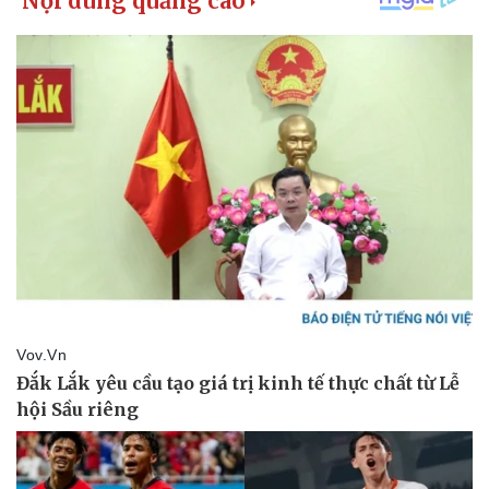
Pháp luật
Quân sự - Quốc phòng
Vụ án
Vũ khí
Tin nóng
Việt Nam