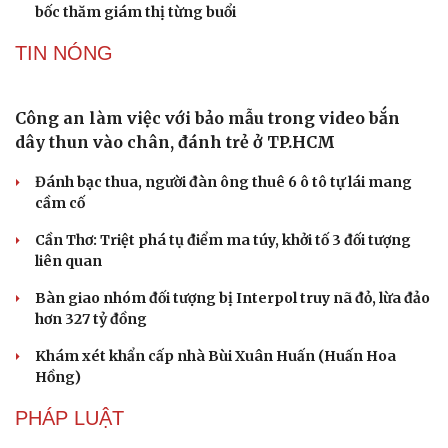
bốc thăm giám thị từng buổi
TIN NÓNG
Công an làm việc với bảo mẫu trong video bắn
dây thun vào chân, đánh trẻ ở TP.HCM
Đánh bạc thua, người đàn ông thuê 6 ô tô tự lái mang
cầm cố
Du lịch
Podcast
Cần Thơ: Triệt phá tụ điểm ma túy, khởi tố 3 đối tượng
Tư vấn
Câu chuyện thời sự
liên quan
Săn Tour
Đọc truyện đêm khuya
Bàn giao nhóm đối tượng bị Interpol truy nã đỏ, lừa đảo
check-in
Cửa sổ tình yêu
hơn 327 tỷ đồng
Kể chuyện cho bé
Hạt giống tâm hồn
Khám xét khẩn cấp nhà Bùi Xuân Huấn (Huấn Hoa
Hồng)
PHÁP LUẬT