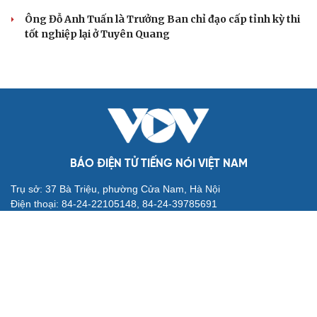
Ông Đỗ Anh Tuấn là Trưởng Ban chỉ đạo cấp tỉnh kỳ thi
tốt nghiệp lại ở Tuyên Quang
BÁO ĐIỆN TỬ TIẾNG NÓI VIỆT NAM
Trụ sở: 37 Bà Triệu, phường Cửa Nam, Hà Nội
Điện thoại: 84-24-22105148, 84-24-39785691
Thư điện tử: baodientuvov@vov.vn
Liên hệ quảng cáo, phát hành: quangcao@vovnews.vn
Báo giá quảng cáo
Báo in
xuất bản thứ Năm hàng tuần