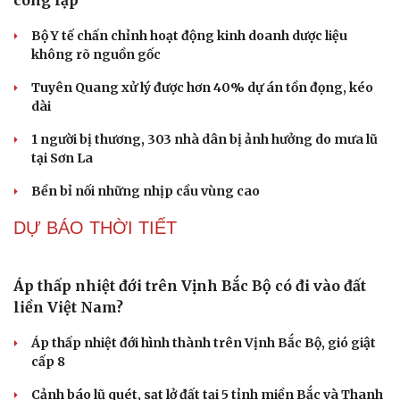
công lập
Bộ Y tế chấn chỉnh hoạt động kinh doanh dược liệu
không rõ nguồn gốc
Tuyên Quang xử lý được hơn 40% dự án tồn đọng, kéo
dài
1 người bị thương, 303 nhà dân bị ảnh hưởng do mưa lũ
tại Sơn La
Bền bỉ nối những nhịp cầu vùng cao
DỰ BÁO THỜI TIẾT
Cải chính
Áp thấp nhiệt đới trên Vịnh Bắc Bộ có đi vào đất
liền Việt Nam?
Áp thấp nhiệt đới hình thành trên Vịnh Bắc Bộ, gió giật
cấp 8
Cảnh báo lũ quét, sạt lở đất tại 5 tỉnh miền Bắc và Thanh