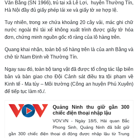
Văn Bằng (SN 1966), trú tại xã Lê Lợi, huyện Thường Tín,
Hà Nội đầy đủ giấy phép lái xe và giấy tờ xe hợp lệ.
Tuy nhiên, trong xe chứa khoảng 20 cây vải, mác ghi chữ
nước ngoài thì tài xế không xuất trình được giấy tờ hóa
đơn, chứng minh nguồn gốc rõ ràng của lô hàng trên.
Quang khai nhận, toàn bộ số hàng trên là của anh Bằng và
chở từ Nam Định về Thường Tín.
Ngay sau đó, toàn bộ tang vật đã được tổ công tác lập biên
bản và bàn giao cho Đội Cảnh sát điều tra tội phạm về
Kinh tế - Ma túy – Môi trường (Công an huyện Phú Xuyên)
Thế giới
Multimedia
để tiếp tục làm rõ./.
Quan sát
Video
Cuộc sống đó đây
Ảnh
Hồ sơ
E-Magazine
Quảng Ninh thu giữ gần 300
Infographic
chiếc điện thoại nhập lậu
VOV.VN - Ngày 18/5, Hải quan Bắc
Phong Sinh, Quảng Ninh đã bắt giữ
gần 300 chiếc điện thoại di động được nhập lậu từ Trung