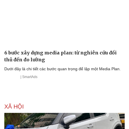
6 bước xây dựng media plan: từ nghiên cứu đối
Văn hóa
Giải trí
thủ đến đo lường
Sân khấu - Điện ảnh
Nghệ sĩ
Văn học
Thời trang
Dưới đây là chi tiết các bước quan trọng để lập một Media Plan.
Âm nhạc
Sao Việt
| SmartAds
Di sản
XÃ HỘI