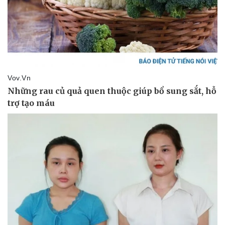
Thể thao
Ô tô - Xe máy
Bóng đá
Ô tô