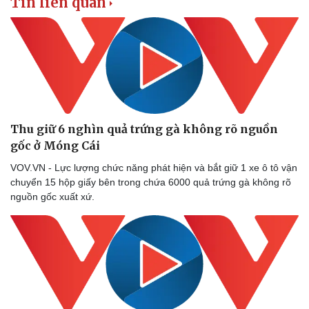
Tin liên quan
Doanh nghiệp
Công nghệ
Thông tin doanh nghiệp
Sành điệu
Doanh nghiệp 24h
Tin Công nghệ
Doanh nhân
Trải nghiệm
Vì cộng đồng
Chuyển đổi số
Thu giữ 6 nghìn quả trứng gà không rõ nguồn
gốc ở Móng Cái ​
VOV.VN - Lực lượng chức năng phát hiện và bắt giữ 1 xe ô tô vận
chuyển 15 hộp giấy bên trong chứa 6000 quả trứng gà không rõ
nguồn gốc xuất xứ.