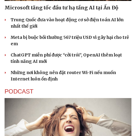
Microsoft tăng tốc đầu tư hạ tầng AI tại Ấn Độ
Trung Quốc đưa vào hoạt động cơ sở điện toán AI lớn
nhất thế giới
Meta bị buộc bồi thường 567 triệu USD vì gây hại cho trẻ
em
ChatGPT miễn phí được “cởi trói”, OpenAI thêm loạt
tính năng AI mới
Những nơi không nên đặt router Wi-Fi nếu muốn
Internet luôn ổn định
PODCAST
Sức khỏe
Đời sống
Dinh dưỡng - món ngon
Nhà đẹp