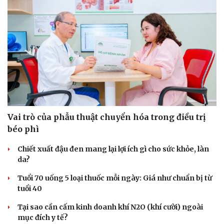
Du lịch
Podcast
Tư vấn
Câu chuyện thời sự
Săn Tour
Đọc truyện đêm khuya
check-in
Cửa sổ tình yêu
Kể chuyện cho bé
Hạt giống tâm hồn
Vai trò của phẫu thuật chuyển hóa trong điều trị
béo phì
Chiết xuất đậu đen mang lại lợi ích gì cho sức khỏe, làn
da?
Tuổi 70 uống 5 loại thuốc mỗi ngày: Giá như chuẩn bị từ
tuổi 40
Tại sao cần cấm kinh doanh khí N2O (khí cười) ngoài
mục đích y tế?