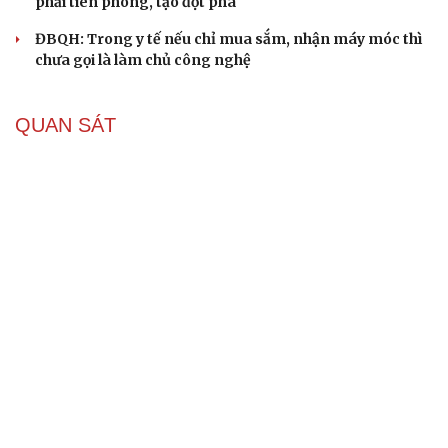
phải tiên phong, tạo đột phá
ĐBQH: Trong y tế nếu chỉ mua sắm, nhận máy móc thì
chưa gọi là làm chủ công nghệ
QUAN SÁT
Xung đột Mỹ - Iran tạo hiệu ứng domino, Ukraine
chịu ảnh hưởng