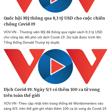
Quốc hội Mỹ thông qua 8,3 tỷ USD cho cuộc chiến
chống Covid-19
VOV.VN - Thượng viện Mỹ đã thông qua ngân sách 8,3 tỷ USD
cho công tác đối phó với dịch Covid-19. Dự luật được trình lên
Tổng thống Donald Trump ký duyệt.
Thể thao
Ô tô - Xe máy
Dịch Covid-19: Ngày 5/3 có thêm 100 ca tử vong
Bóng đá
Ô tô
trên toàn thế giới
Lịch thi đấu bóng đá
Xe máy
Thế giới thể thao
Tư vấn
VOV.VN -Theo cập nhật trên trang thống kê Worldomerters vào
eSports
sáng 6/3, trên thế giới ghi nhận thêm 100 ca tử vong do Covid-19