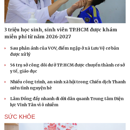
3 triệu học sinh, sinh viên TP.HCM được khám
miễn phí từ năm 2026-2027
Sau phản ánh của VOV, điểm ngập ở xã Lưu Vệ cơ bản
được xử lý
56 trụ sở công dôi dư ở TP.HCM được chuyển thành cơ sở
y tế, giáo dục
Nhiều công trình, an sinh xã hội trong Chiến dịch Thanh
niên tình nguyện hè
Lâm Đồng đẩy nhanh di dời dân quanh Trung tâm Điện
lực Vĩnh Tân vì ô nhiễm
SỨC KHỎE