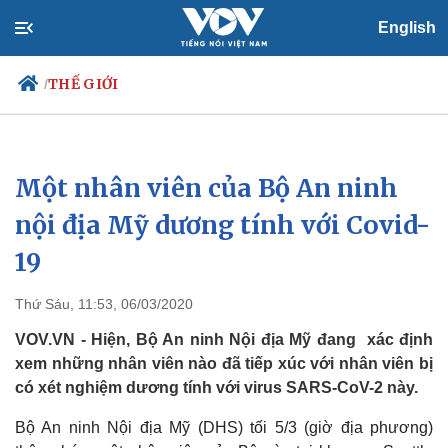
English
THẾ GIỚI
/
Một nhân viên của Bộ An ninh
Chính trị
Xã hội
Đảng
Tin 24h
nội địa Mỹ dương tính với Covid-
Tổ chức nhân sự
Dự báo thời tiết
19
Quốc hội
Giáo dục
Nhận diện sự thật
Dấu ấn VOV
Việc làm
Thứ Sáu, 11:53, 06/03/2020
Biển đảo
VOV.VN - Hiện, Bộ An ninh Nội địa Mỹ đang xác định
xem những nhân viên nào đã tiếp xúc với nhân viên bị
có xét nghiệm dương tính với virus SARS-CoV-2 này.
Bộ An ninh Nội địa Mỹ (DHS) tối 5/3 (giờ địa phương)