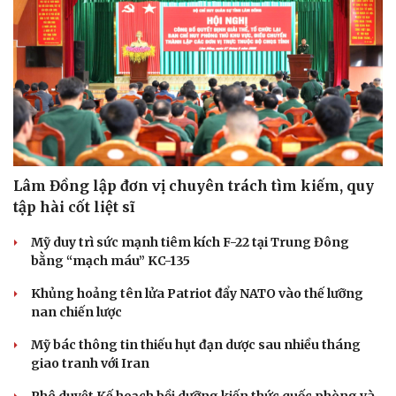
Lâm Đồng lập đơn vị chuyên trách tìm kiếm, quy
tập hài cốt liệt sĩ
Mỹ duy trì sức mạnh tiêm kích F-22 tại Trung Đông
bằng “mạch máu” KC-135
Khủng hoảng tên lửa Patriot đẩy NATO vào thế lưỡng
nan chiến lược
Mỹ bác thông tin thiếu hụt đạn dược sau nhiều tháng
Doanh nghiệp
Công nghệ
giao tranh với Iran
Thông tin doanh nghiệp
Sành điệu
Doanh nghiệp 24h
Tin Công nghệ