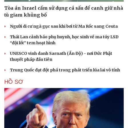
Tòa án Israel cấm sử dụng cá sấu để canh giữ nhà
tù giam khủng bố
Người di cư ngã gục sau khi bơi từ Ma Rốc sang Ceuta
Thái Lan cảnh báo phụ huynh, học sinh về ma túy LSD
“đội lốt” tem hoạt hình
Cải chính
UNESCO vinh danh Sarnath (Ấn Độ) - nơi Đức Phật
thuyết pháp đầu tiên
Trung Quốc đạt đột phá trong phát triển lúa lai vô tính
HỒ SƠ