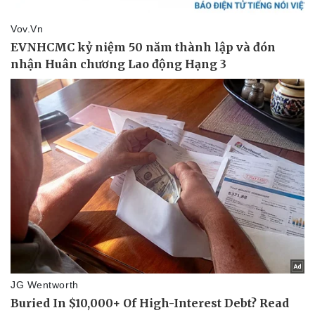
Pháp luật
Quân sự - Quốc phòng
Vụ án
Vũ khí
Tin nóng
Việt Nam
Tư vấn luật
Phân tích