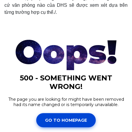
cứ văn phòng nào của DHS sẽ được xem xét dựa trên
từng trường hợp cụ thể./.
Thế giới
Multimedia
Quan sát
Video
Cuộc sống đó đây
Ảnh
Hồ sơ
E-Magazine
Infographic