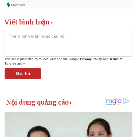
Viết bình luận
This site is protected by reCAPTCHA and the Google
Privacy Policy
and
Terms of
Service
apply.
Gửi tin
Kinh tế
Thị trường
Bất động sản
Giá vàng
Khởi nghiệp
Tiêu dùng
Tỷ giá
Chứng khoán
Giá cà phê