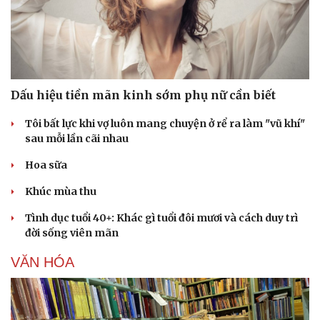
Cây thuốc
Blog
Sản phụ khoa
Tình yêu - Gia đình
Nhi khoa
Nam khoa
Làm đẹp - giảm cân
Phòng mạch online
Dấu hiệu tiền mãn kinh sớm phụ nữ cần biết
Ăn sạch sống khỏe
Tôi bất lực khi vợ luôn mang chuyện ở rể ra làm "vũ khí"
sau mỗi lần cãi nhau
Hoa sữa
Khúc mùa thu
Tình dục tuổi 40+: Khác gì tuổi đôi mươi và cách duy trì
đời sống viên mãn
VĂN HÓA