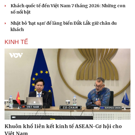
Khách quốc tế đến Việt Nam 7 tháng 2026: Những con
số nổi bật
Nhặt bỏ 'hạt sạn' để làng biển Đắk Lắk giữ chân du
Văn hóa
Giải trí
khách
Sân khấu - Điện ảnh
Nghệ sĩ
Văn học
Thời trang
KINH TẾ
Âm nhạc
Sao Việt
Di sản
Khuôn khổ liên kết kinh tế ASEAN-Cơ hội cho
Việt Nam