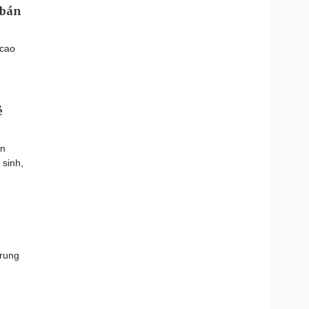
 bán
 cao
ẻ
ạn
 sinh,
Trung