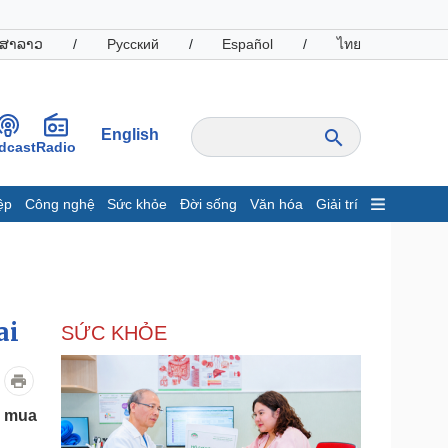
ສາລາວ
/
Русский
/
Español
/
ไทย
English
dcast
Radio
ệp
Công nghệ
Sức khỏe
Đời sống
Văn hóa
Giải trí
inh tế
Thị trường
ất động sản
Giá vàng
hởi nghiệp
Tiêu dùng
Tỷ giá
ai
SỨC KHỎE
Chứng khoán
Giá cà phê
oanh nghiệp
Công nghệ
c mua
hông tin doanh nghiệp
Sành điệu