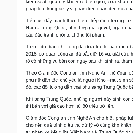
kiểm soát, quản lý khu vực biên giới, cửa khẩu
pháp luật trong xử lý vi phạm liên quan đến mua bá
Tiếp tục đẩy mạnh thực hiện Hiệp định tương trợ
Nam - Trung Quốc, phối hợp giải quyết, ngăn chặ
cầu đấu tranh phòng, chống tội phạm.
Trước đó, báo chí cũng đã đưa tin, tệ nạn mua 
2018, cơ quan công an đã bắt giữ 16 vụ, giải cứu 
rõ có những vụ bán con ngay sau khi sinh ra, thậm
Theo Giám đốc Công an tỉnh Nghệ An, thủ đoạn c
phụ nữ dân tộc, chủ yếu là người Khơ –mú, sinh số
đó, các đối tượng dẫn thai phụ sang Trung Quốc b
Khi sang Trung Quốc, những người này sinh con xon
thì bán với giá cao hơn, từ 80 triệu trở lên.
Giám đốc Công an tỉnh Nghệ An cho biết, pháp lu
cho nên quá trình điều tra, xử lý vô cùng khó khă
tư pháp ký kết giữa Việt Nam và Trung Quốc từ 