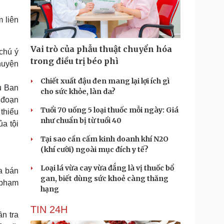
Doanh nghiệp 24h
Tin Công nghệ
Doanh nhân
Trải nghiệm
 liên
ì cộng đồng
Chuyển đổi số
Vai trò của phẫu thuật chuyển hóa
 chú ý
u lịch
Podcast
trong điều trị béo phì
huyện
Tư vấn
Câu chuyện thời sự
Săn Tour
Đọc truyện đêm khuya
Chiết xuất đậu đen mang lại lợi ích gì
u Ban
heck-in
Cửa sổ tình yêu
cho sức khỏe, làn da?
Kể chuyện cho bé
 đoạn
Tuổi 70 uống 5 loại thuốc mỗi ngày: Giá
Hạt giống tâm hồn
thiểu
như chuẩn bị từ tuổi 40
ủa tội
Tại sao cần cấm kinh doanh khí N2O
(khí cười) ngoài mục đích y tế?
Loại lá vừa cay vừa đắng là vị thuốc bổ
a bán
gan, biết dùng sức khoẻ càng thăng
i phạm
hạng
TIN 24H
n tra