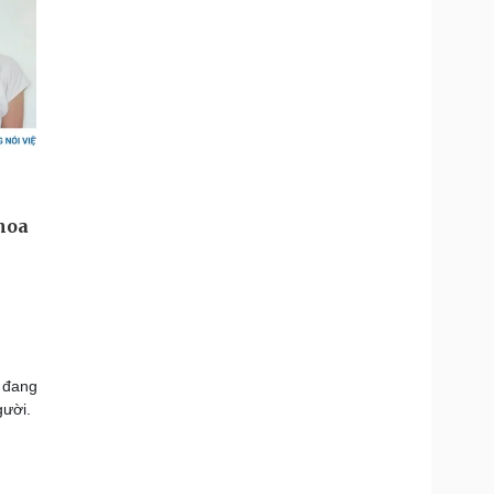
 đang
gười.