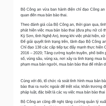
Tin nóng
Việt Nam
Tư vấn luật
Phân tích
Bộ Công an vừa ban hành điện chỉ đạo Công an c
quan đến mua bán bào thai.
Theo đánh giá của Bộ Công an, thời gian qua, tình
Sức khỏe
Đời sống
phát hiện việc mua bán bào thai (đưa phụ nữ có t
Dinh dưỡng - món ngon
Nhà đẹp
Kỳ Sơn, tỉnh Nghệ An), trong khi việc phát hiện, x
Cây thuốc
Blog
Để giải quyết tình trạng trên, lãnh đạo Bộ Công
Sản phụ khoa
Tình yêu - Gia đình
Nhi khoa
Chỉ đạo 138 các cấp tiếp tục đẩy mạnh thực hiện
Nam khoa
2016 – 2020; Tăng cường tuyên truyền, phổ biến p
Làm đẹp - giảm cân
số, vùng sâu, vùng xa, nơi xảy ra tình trạng mua 
Phòng mạch online
phạm mua bán người, mua bán bào thai để nhân d
Ăn sạch sống khỏe
Cải chính
Cùng với đó, tổ chức rà soát tình hình mua bán b
bào thai ra nước ngoài để triệt xóa; khẩn trương đ
pháp luật, đặc biệt là các vụ việc mua bán bào tha
Bộ Công an cũng đề nghị tăng cường quản lý xuất