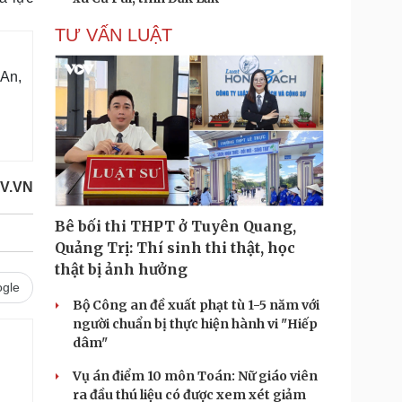
TƯ VẤN LUẬT
 An,
V.VN
Bê bối thi THPT ở Tuyên Quang,
Quảng Trị: Thí sinh thi thật, học
thật bị ảnh hưởng
gle
Bộ Công an đề xuất phạt tù 1-5 năm với
người chuẩn bị thực hiện hành vi "Hiếp
dâm"
Vụ án điểm 10 môn Toán: Nữ giáo viên
ra đầu thú liệu có được xem xét giảm