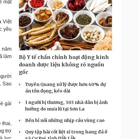
ề mặt
 Việt
c yêu
g năm
đã làm
Bộ Y tế chấn chỉnh hoạt động kinh
doanh dược liệu không rõ nguồn
gốc
người
8. Sau
Tuyên Quang xử lý được hơn 40% dự
án tồn đọng, kéo dài
1 người bị thương, 303 nhà dân bị ảnh
bé gái
hưởng do mưa lũ tại Sơn La
Bền bỉ nối những nhịp cầu vùng cao
thai,
ng trợ
Quy tập hài cốt liệt sĩ trong hang đá ở
à lực
xã Cư Pui, tỉnh Đắk Lắk