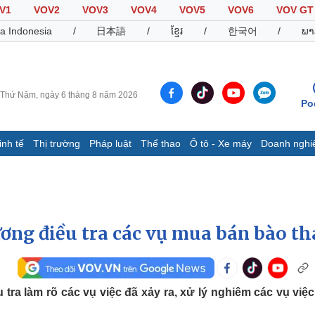
V1
VOV2
VOV3
VOV4
VOV5
VOV6
VOV GT
a Indonesia
/
日本語
/
ខ្មែរ
/
한국어
/
ພາ
Thứ Năm, ngày 6 tháng 8 năm 2026
Po
inh tế
Thị trường
Pháp luật
Thể thao
Ô tô - Xe máy
Doanh nghi
Thế giới
Multimedia
K
Quan sát
Video
B
Cuộc sống đó đây
Ảnh
K
Hồ sơ
E-Magazine
ơng điều tra các vụ mua bán bào th
Infographic
Thể thao
Ô tô - Xe máy
D
ra làm rõ các vụ việc đã xảy ra, xử lý nghiêm các vụ việ
Bóng đá
Ô tô
T