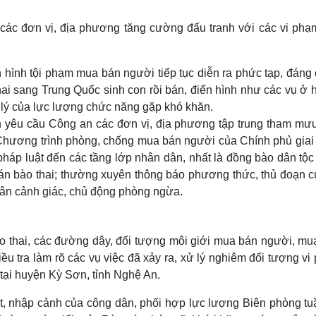
Lịch thi đấu bóng đá
Xe máy
Thế giới thể thao
Tư vấn
ác đơn vị, địa phương tăng cường đấu tranh với các vi phạm
eSports
V
Hậu trường
 hình tội phạm mua bán người tiếp tục diễn ra phức tạp, đáng
Văn hóa
Giải trí
D
hai sang Trung Quốc sinh con rồi bán, điển hình như các vụ ở 
Sân khấu - Điện ảnh
Nghệ sĩ
ử lý của lực lượng chức năng gặp khó khăn.
Văn học
Thời trang
 an yêu cầu Công an các đơn vị, địa phương tập trung tham mư
Âm nhạc
Sao Việt
c
Di sản
 Chương trình phòng, chống mua bán người của Chính phủ giai
háp luật đến các tầng lớp nhân dân, nhất là đồng bào dân tộc 
bán bào thai; thường xuyên thông báo phương thức, thủ đoạn c
ân cảnh giác, chủ động phòng ngừa.
ào thai, các đường dây, đối tượng môi giới mua bán người, mu
iều tra làm rõ các vụ việc đã xảy ra, xử lý nghiêm đối tượng v
i tại huyện Kỳ Sơn, tỉnh Nghệ An.
, nhập cảnh của công dân, phối hợp lực lượng Biên phòng tuầ