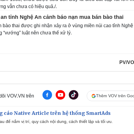
ng vẫn chưa có hiệu quả./.
an tỉnh Nghệ An cảnh báo nạn mua bán bào thai
 bào thai được ghi nhận xảy ra ở vùng miền núi cao tỉnh Nghệ
g “vướng” luật nên chưa thể xử lý.
PV/VO
 dõi VOV.VN trên
Thêm VOV trên Goo
 cáo Native Article trên hệ thống SmartAds
u để nắm vị trí, quy cách nội dung, cách thiết lập và tối ưu.