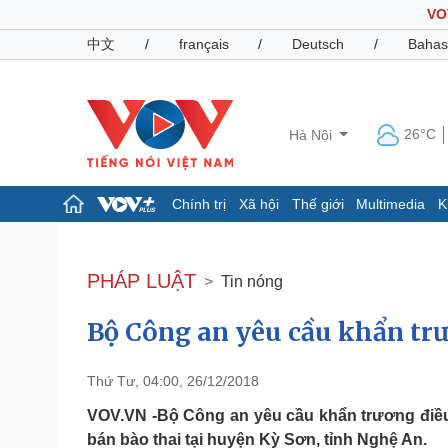
VO
中文
/
français
/
Deutsch
/
Bahas
26°C
Hà Nội
Chính trị
Xã hội
Thế giới
Multimedia
K
Chính trị
Xã hội
Đảng
Tin 24h
PHÁP LUẬT
Tin nóng
Tổ chức nhân sự
Dự báo thời tiết
Quốc hội
Giáo dục
Bộ Công an yêu cầu khẩn trư
Nhận diện sự thật
Dấu ấn VOV
Việc làm
Biển đảo
Thứ Tư, 04:00, 26/12/2018
Pháp luật
Quân sự - Quốc phòng
VOV.VN -Bộ Công an yêu cầu khẩn trương điều t
Vụ án
Vũ khí
bán bào thai tại huyện Kỳ Sơn, tỉnh Nghệ An.