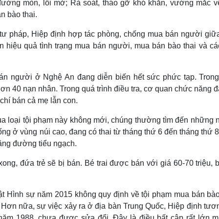
, đường mòn, lối mở; Rà soát, tháo gỡ khó khăn, vướng mắc v
n bào thai.
 tư pháp, Hiệp định hợp tác phòng, chống mua bán người giữa
n hiệu quả tình trạng mua bán người, mua bán bào thai và cá
bán người ở Nghệ An đang diễn biến hết sức phức tạp. Tron
hơn 40 nạn nhân. Trong quá trình điều tra, cơ quan chức năng 
 chí bán cả mẹ lẫn con.
ủa loại tội phạm này không mới, chúng thường tìm đến những 
ng ở vùng núi cao, đang có thai từ tháng thứ 6 đến tháng thứ 
ằng đường tiểu ngạch.
g, đứa trẻ sẽ bị bán. Bé trai được bán với giá 60-70 triệu, 
ật Hình sự năm 2015 không quy định về tội phạm mua bán bào 
n. Hơn nữa, sự việc xảy ra ở địa bàn Trung Quốc, Hiệp định tươ
năm 1988, chưa được sửa đổi. Đây là điều bất cập rất lớn m