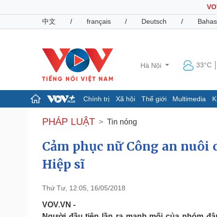
VO
中文
/
français
/
Deutsch
/
Bahas
33°C
Hà Nội
Chính trị
Xã hội
Thế giới
Multimedia
K
Chính trị
Xã hội
PHÁP LUẬT
Tin nóng
Đảng
Tin 24h
Tổ chức nhân sự
Dự báo thời tiết
Cảm phục nữ Công an nuôi c
Quốc hội
Giáo dục
Hiệp sĩ
Nhận diện sự thật
Dấu ấn VOV
Việc làm
Biển đảo
Thứ Tư, 12:05, 16/05/2018
Pháp luật
Quân sự - Quốc phòng
VOV.VN -
Vụ án
Vũ khí
Người đầu tiên lần ra manh mối của nhóm đ