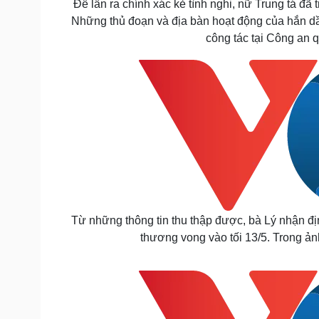
Để lần ra chính xác kẻ tình nghi, nữ Trung tá đã tr
Những thủ đoạn và địa bàn hoạt động của hắn dầ
công tác tại Công an
Từ những thông tin thu thập được, bà Lý nhận đị
thương vong vào tối 13/5. Trong ản