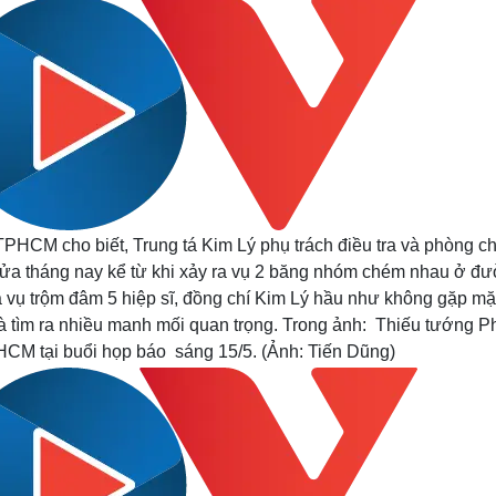
HCM cho biết, Trung tá Kim Lý phụ trách điều tra và phòng c
 nửa tháng nay kể từ khi xảy ra vụ 2 băng nhóm chém nhau ở đ
 vụ trộm đâm 5 hiệp sĩ, đồng chí Kim Lý hầu như không gặp mặ
t và tìm ra nhiều manh mối quan trọng. Trong ảnh: Thiếu tướng 
M tại buổi họp báo sáng 15/5. (Ảnh: Tiến Dũng)