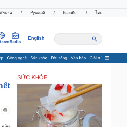
ສາລາວ
/
Русский
/
Español
/
ไทย
English
dcast
Radio
ệp
Công nghệ
Sức khỏe
Đời sống
Văn hóa
Giải trí
inh tế
Thị trường
SỨC KHỎE
ất động sản
Giá vàng
hởi nghiệp
Tiêu dùng
hết
Tỷ giá
Chứng khoán
Giá cà phê
oanh nghiệp
Công nghệ
hông tin doanh nghiệp
Sành điệu
ừ nửa