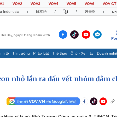
V1
VOV2
VOV3
VOV4
VOV5
VOV6
VOV GT
a Indonesia
/
日本語
/
ខ្មែរ
/
한국어
/
ພາ
Thứ Bảy, ngày 8 tháng 8 năm 2026
Po
inh tế
Thị trường
Pháp luật
Thể thao
Ô tô - Xe máy
Doanh nghi
Thế giới
Multimedia
K
Quan sát
Video
B
Cuộc sống đó đây
Ảnh
K
on nhỏ lần ra dấu vết nhóm đâm c
Hồ sơ
E-Magazine
Infographic
Thể thao
Ô tô - Xe máy
D
Bóng đá
Ô tô
T
âm Hiệp sĩ là nữ Phó Trưởng Công an quận 3, TPHCM. T