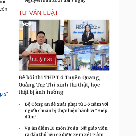
Nguyên đán 2027 dài 7 ngày
hỏi.
 còn
TƯ VẤN LUẬT
Bê bối thi THPT ở Tuyên Quang,
Quảng Trị: Thí sinh thi thật, học
thật bị ảnh hưởng
p sĩ
Bộ Công an đề xuất phạt tù 1-5 năm với
người chuẩn bị thực hiện hành vi "Hiếp
dâm"
Vụ án điểm 10 môn Toán: Nữ giáo viên
ra đầu thú liệu có được xem xét giảm