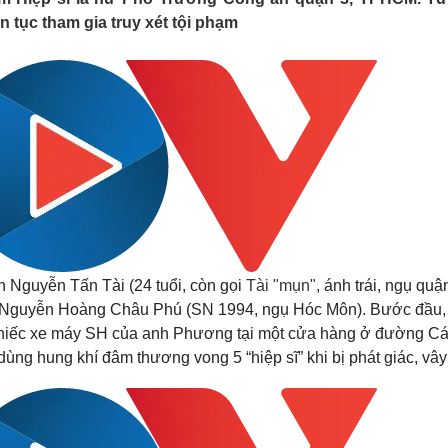
Lịch thi đấu bóng đá
Xe máy
 tục tham gia truy xét tội phạm
Thế giới thể thao
Tư vấn
eSports
V
Hậu trường
Văn hóa
Giải trí
D
Sân khấu - Điện ảnh
Nghệ sĩ
Văn học
Thời trang
Âm nhạc
Sao Việt
c
Di sản
 Nguyễn Tấn Tài (24 tuổi, còn gọi
Tài "mụn"
, ánh trái, ngụ quậ
bọn Nguyễn Hoàng Châu Phú (SN 1994, ngụ Hóc Môn). Bước đầu,
 chiếc xe máy SH của anh Phương tại một cửa hàng ở đường C
ùng hung khí đâm thương vong 5 “hiệp sĩ” khi bị phát giác, vây