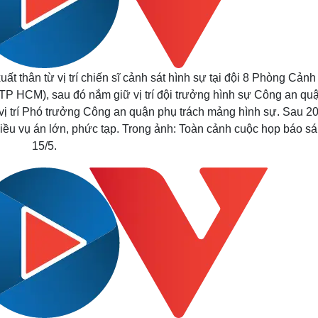
t thân từ vị trí chiến sĩ cảnh sát hình sự tại đội 8 Phòng Cảnh
n TP HCM), sau đó nắm giữ vị trí đội trưởng hình sự Công an quậ
 vị trí Phó trưởng Công an quận phụ trách mảng hình sự. Sau 2
iều vụ án lớn, phức tạp. Trong ảnh: Toàn cảnh cuộc họp báo s
15/5.