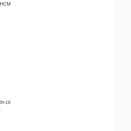
TPHCM
òn có
: