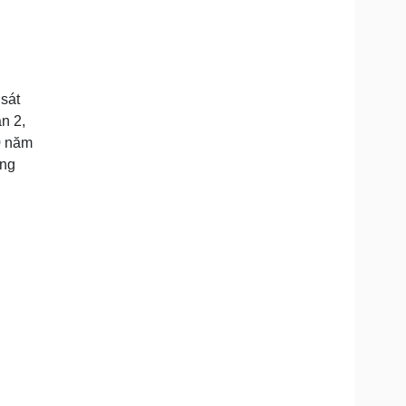
 sát
n 2,
0 năm
áng