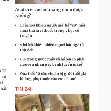
Doanh nghiệp 24h
Tin Công nghệ
Doanh nhân
Trải nghiệm
Acid uric cao ăn măng chua được
ì cộng đồng
Chuyển đổi số
không?
Loài hoa khiến người mê, kẻ “sợ” mỗi
u lịch
Podcast
mùa thu là vị thuốc trong y học cổ
Tư vấn
Câu chuyện thời sự
truyền
Săn Tour
Đọc truyện đêm khuya
heck-in
Cửa sổ tình yêu
9 lợi ích khiến nhiều người bất ngờ từ
Kể chuyện cho bé
thịt ếch
Hạt giống tâm hồn
Clo trong nước máy và hồ bơi có phải
nguyên nhân gây bệnh tuyến giáp?
n 12,
Qua tuổi 40 cần chuẩn bị gì để tuổi già
 hai
không phụ thuộc vào con cháu?
ách
TIN 24H
 bắt.