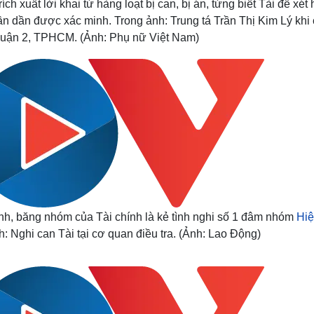
ích xuất lời khai từ hàng loạt bị can, bị án, từng biết Tài để xét 
n dần được xác minh. Trong ảnh: Trung tá Trần Thị Kim Lý khi
 quận 2, TPHCM. (Ảnh: Phụ nữ Việt Nam)
nh, băng nhóm của Tài chính là kẻ tình nghi số 1 đâm nhóm
Hiệ
h: Nghi can Tài tại cơ quan điều tra. (Ảnh: Lao Động)