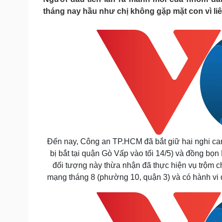
Tin nóng
Việt Nam
tháng nay hầu như chị không gặp mặt con vì liên
Tư vấn luật
Phân tích
Sức khỏe
Đời sống
Dinh dưỡng - món ngon
Nhà đẹp
Cây thuốc
Blog
Sản phụ khoa
Tình yêu - Gia đình
Nhi khoa
Nam khoa
Làm đẹp - giảm cân
Phòng mạch online
Ăn sạch sống khỏe
Đến nay, Công an TP.HCM đã bắt giữ hai nghi can
bị bắt tại quận Gò Vấp vào tối 14/5) và đồng 
Cải chính
đối tượng này thừa nhận đã thực hiện vụ trộm
mạng tháng 8 (phường 10, quận 3) và có hành vi d