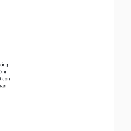
hống
ường
t con
Phan