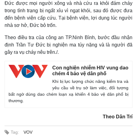
Đức được mọi người xông và nhà cứu ra khỏi đám cháy
trong tình trạng bị ngất xỉu vì ngạt khói, sau đó được đưa
đến bệnh viện cấp cứu. Tại bệnh viện, lợi dụng lúc người
nhà sơ hở, Đức bỏ trốn.
Theo điều tra của công an TP.Ninh Bình, bước đầu nhận
định Trần Tư Đức bị nghiện ma túy nặng và là người đã
gây ra vụ cháy nêu trên./.
Con nghiện nhiễm HIV vung dao
chém 4 bảo vệ dân phố
Khi bị lực lượng chức năng kiểm tra và
yêu cầu về trụ sở làm việc, đối tượng
bất ngờ dùng dao chém loạn xạ khiến 4 bảo vệ dân phố bị
thương.
Thế giới
Multimedia
Theo Dân Trí
Quan sát
Video
Cuộc sống đó đây
Ảnh
Tag:
VOV