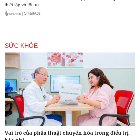
thiết lập và tối ưu.
Văn hóa
Giải trí
| SmartAds
Sân khấu - Điện ảnh
Nghệ sĩ
Văn học
Thời trang
Âm nhạc
Sao Việt
Di sản
SỨC KHỎE
Vai trò của phẫu thuật chuyển hóa trong điều trị