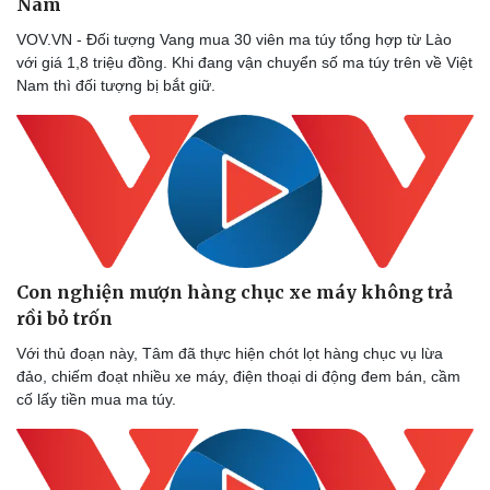
Nam
VOV.VN - Đối tượng Vang mua 30 viên ma túy tổng hợp từ Lào
với giá 1,8 triệu đồng. Khi đang vận chuyển số ma túy trên về Việt
Nam thì đối tượng bị bắt giữ.
Sức khỏe
Đời sống
Con nghiện mượn hàng chục xe máy không trả
Dinh dưỡng - món ngon
Nhà đẹp
rồi bỏ trốn
Cây thuốc
Blog
Sản phụ khoa
Tình yêu - Gia đình
Với thủ đoạn này, Tâm đã thực hiện chót lọt hàng chục vụ lừa
Nhi khoa
đảo, chiếm đoạt nhiều xe máy, điện thoại di động đem bán, cầm
Nam khoa
cố lấy tiền mua ma túy.
Làm đẹp - giảm cân
Phòng mạch online
Ăn sạch sống khỏe