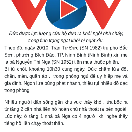
Đức được lực lượng cứu hộ đưa ra khỏi ngôi nhà cháy,
trong tình trạng ngạt khói bị ngất xỉu.
Theo đó, ngày 20/10, Trần Tư Đức (SN 1982) trú phố Bắc
Sơn, phường Bích Đào, TP. Ninh Bình (Ninh Bình) xin mẹ
là bà Nguyễn Thị Nga (SN 1952) tiền mua thuốc phiện.
Bị từ chối, khoảng 10h30 cùng ngày, Đức châm lửa đốt
chăn, màn, quần áo… trong phòng ngủ để uy hiếp mẹ và
gia đình. Ngọn lửa bùng phát nhanh, thiệu rụi nhiều đồ đạc
trong phòng.
Nhiều người dân sống gần khu vực thấy khỏi, lửa bốc ra
từ tầng 2 căn nhà liền hô hoán chủ nhà thoát ra bên ngoài.
Lúc này, ở tầng 1 nhà bà Nga có 4 người khi nghe thấy
tiếng hô liền chạy thoát thân.