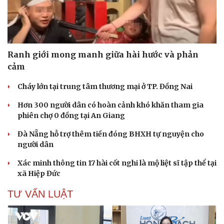
Ranh giới mong manh giữa hài hước và phản
cảm
Cháy lớn tại trung tâm thương mại ở TP. Đồng Nai
Du lịch
Podcast
Hơn 300 người dân có hoàn cảnh khó khăn tham gia
Tư vấn
Câu chuyện thời sự
phiên chợ 0 đồng tại An Giang
Săn Tour
Đọc truyện đêm khuya
check-in
Cửa sổ tình yêu
Đà Nẵng hỗ trợ thêm tiền đóng BHXH tự nguyện cho
Kể chuyện cho bé
người dân
Hạt giống tâm hồn
Xác minh thông tin 17 hài cốt nghi là mộ liệt sĩ tập thể tại
xã Hiệp Đức
TƯ VẤN LUẬT