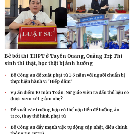
Đối tượng điều hành tổ chức phản động núp bóng
tôn giáo lĩnh án 7 năm 6 tháng tù
Vụ gian lận thi tại Tuyên Quang: Khởi tố thêm 2 người,
nâng tổng số lên 29 bị can
Đoàn Bảo Châu bị phạt 7 năm tù về hành vi tuyên truyền
chống Nhà nước
Truy tố Mr Pips, Shark Bình trong vụ án lừa đảo 1.600 tỷ
đồng
Vụ án liên quan đến Shark Thủy: Viện Kiểm sát trả hồ sơ
để điều tra bổ sung
TƯ VẤN LUẬT