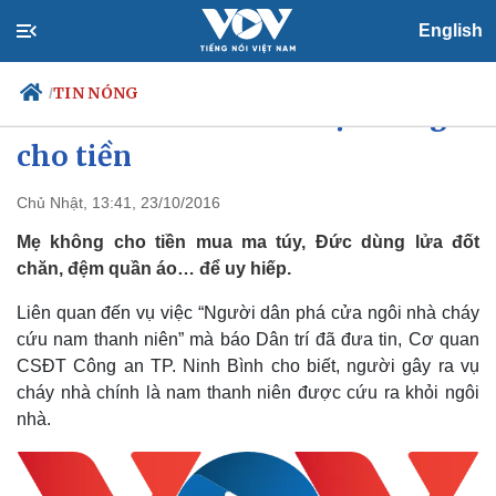
English
TIN NÓNG
/
Châm lửa đốt nhà vì mẹ không
cho tiền
Chủ Nhật, 13:41, 23/10/2016
Chính trị
Xã hội
Đảng
Tin 24h
Mẹ không cho tiền mua ma túy, Đức dùng lửa đốt
Tổ chức nhân sự
Dự báo thời tiết
chăn, đệm quần áo… để uy hiếp.
Quốc hội
Giáo dục
Nhận diện sự thật
Dấu ấn VOV
Liên quan đến vụ việc “Người dân phá cửa ngôi nhà cháy
Việc làm
cứu nam thanh niên” mà báo Dân trí đã đưa tin, Cơ quan
Biển đảo
CSĐT Công an TP. Ninh Bình cho biết, người gây ra vụ
cháy nhà chính là nam thanh niên được cứu ra khỏi ngôi
nhà.