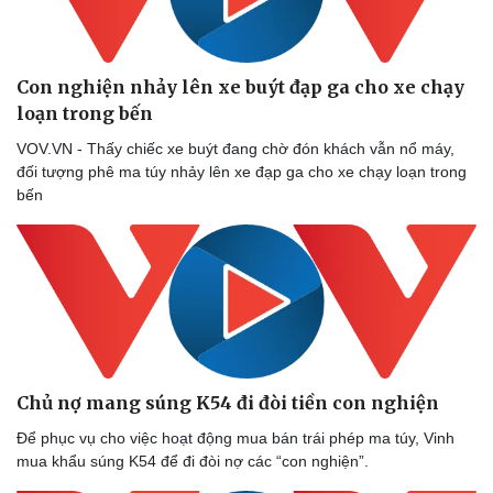
Con nghiện nhảy lên xe buýt đạp ga cho xe chạy
loạn trong bến
Doanh nghiệp
Công nghệ
Thông tin doanh nghiệp
Sành điệu
VOV.VN - Thấy chiếc xe buýt đang chờ đón khách vẫn nổ máy,
Doanh nghiệp 24h
Tin Công nghệ
đối tượng phê ma túy nhảy lên xe đạp ga cho xe chạy loạn trong
Doanh nhân
Trải nghiệm
bến
Vì cộng đồng
Chuyển đổi số
Chủ nợ mang súng K54 đi đòi tiền con nghiện
Để phục vụ cho việc hoạt động mua bán trái phép ma túy, Vinh
mua khẩu súng K54 để đi đòi nợ các “con nghiện”.