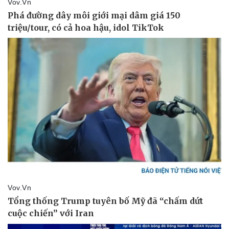
Pháp luật
Quân sự - Quốc phòng
Vụ án
Vũ khí
Tin nóng
Việt Nam
Tư vấn luật
Phân tích