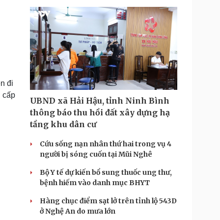
n đi
i cấp
UBND xã Hải Hậu, tỉnh Ninh Bình
thông báo thu hồi đất xây dựng hạ
tầng khu dân cư
Cứu sống nạn nhân thứ hai trong vụ 4
người bị sóng cuốn tại Mũi Nghê
Bộ Y tế dự kiến bổ sung thuốc ung thư,
bệnh hiếm vào danh mục BHYT
Hàng chục điểm sạt lở trên tỉnh lộ 543D
ở Nghệ An do mưa lớn