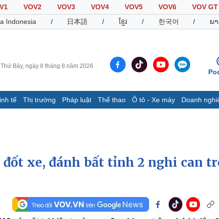
V1
VOV2
VOV3
VOV4
VOV5
VOV6
VOV GT
a Indonesia
/
日本語
/
ខ្មែរ
/
한국어
/
ພາ
Thứ Bảy, ngày 8 tháng 8 năm 2026
Po
inh tế
Thị trường
Pháp luật
Thể thao
Ô tô - Xe máy
Doanh nghi
Thế giới
Multimedia
K
Quan sát
Video
B
Cuộc sống đó đây
Ảnh
K
Hồ sơ
E-Magazine
đốt xe, đánh bất tỉnh 2 nghi can t
Infographic
Thể thao
Ô tô - Xe máy
D
Bóng đá
Ô tô
T