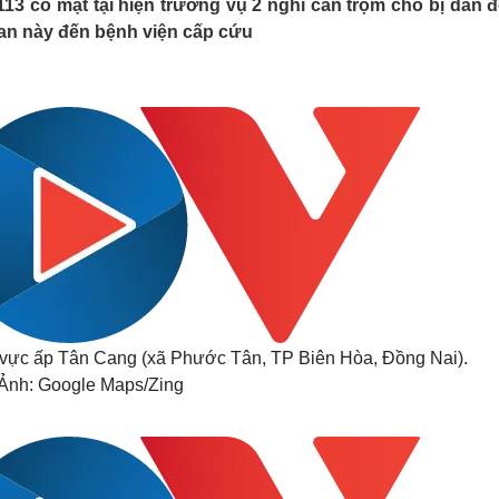
3 có mặt tại hiện trường vụ 2 nghi can trộm chó bị dân đ
Lịch thi đấu bóng đá
Xe máy
can này đến bệnh viện cấp cứu
Thế giới thể thao
Tư vấn
eSports
V
Hậu trường
Văn hóa
Giải trí
D
Sân khấu - Điện ảnh
Nghệ sĩ
Văn học
Thời trang
Âm nhạc
Sao Việt
c
Di sản
hu vực ấp Tân Cang (xã Phước Tân, TP Biên Hòa, Đồng Nai).
Ảnh: Google Maps/Zing