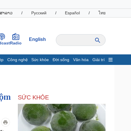
ສາລາວ
/
Русский
/
Español
/
ไทย
English
dcast
Radio
ệp
Công nghệ
Sức khỏe
Đời sống
Văn hóa
Giải trí
inh tế
Thị trường
ất động sản
Giá vàng
hởi nghiệp
Tiêu dùng
Tỷ giá
rộm
SỨC KHỎE
Chứng khoán
Giá cà phê
oanh nghiệp
Công nghệ
hông tin doanh nghiệp
Sành điệu