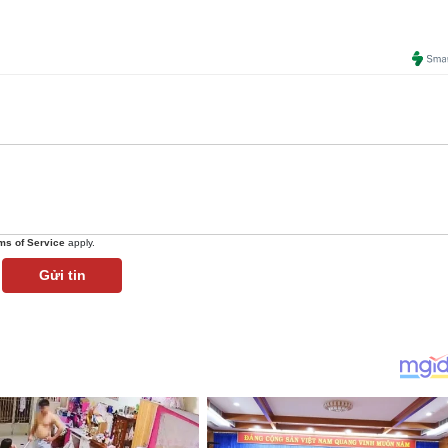
ms of Service
apply.
Gửi tin