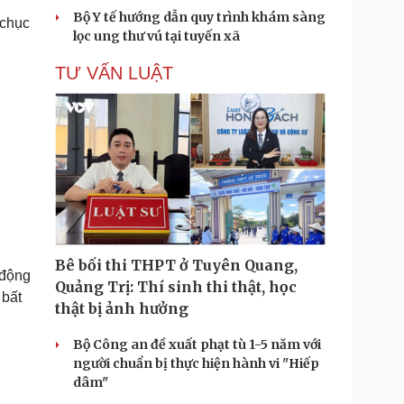
Bộ Y tế hướng dẫn quy trình khám sàng
 chục
lọc ung thư vú tại tuyến xã
TƯ VẤN LUẬT
Bê bối thi THPT ở Tuyên Quang,
 động
Quảng Trị: Thí sinh thi thật, học
 bất
thật bị ảnh hưởng
Bộ Công an đề xuất phạt tù 1-5 năm với
người chuẩn bị thực hiện hành vi "Hiếp
dâm"