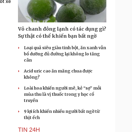
ốt xe
Doanh nghiệp 24h
Tin Công nghệ
Doanh nhân
Trải nghiệm
ì cộng đồng
Chuyển đổi số
Vỏ chanh đông lạnh có tác dụng gì?
u lịch
Podcast
Sự thật có thể khiến bạn bất ngờ
Tư vấn
Câu chuyện thời sự
Săn Tour
Đọc truyện đêm khuya
Loại quả siêu giàu tinh bột, ăn xanh vẫn
heck-in
Cửa sổ tình yêu
bổ dưỡng đủ đường lại không lo tăng
Kể chuyện cho bé
cân
Hạt giống tâm hồn
Acid uric cao ăn măng chua được
không?
Loài hoa khiến người mê, kẻ “sợ” mỗi
mùa thu là vị thuốc trong y học cổ
truyền
9 lợi ích khiến nhiều người bất ngờ từ
thịt ếch
TIN 24H