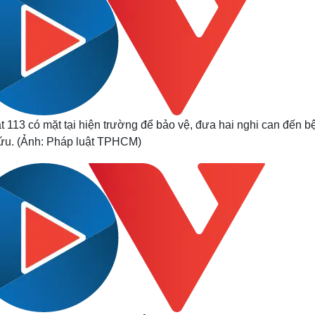
113 có mặt tại hiện trường để bảo vệ, đưa hai nghi can đến b
cứu. (Ảnh: Pháp luật TPHCM)