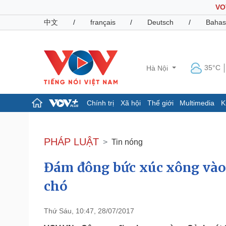
VO
中文
/
français
/
Deutsch
/
Bahas
35°C
Hà Nội
Chính trị
Xã hội
Thế giới
Multimedia
K
Chính trị
Xã hội
Đảng
Tin 24h
PHÁP LUẬT
Tin nóng
Tổ chức nhân sự
Dự báo thời tiết
Quốc hội
Giáo dục
Đám đông bức xúc xông vào 
Nhận diện sự thật
Dấu ấn VOV
Việc làm
chó
Biển đảo
Pháp luật
Quân sự - Quốc phòng
Thứ Sáu, 10:47, 28/07/2017
Vụ án
Vũ khí