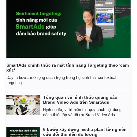
SmartAds chính thức ra mắt tính năng Targeting theo 'cảm
xúc'
Đây là bước mở rộng quan trọng trong hệ sinh thái contextual
targeting.
Kinh tế
Thị trường
Tổng quan về hình thức quảng cáo
Brand Video Ads trên SmartAds
Bất động sản
Giá vàng
Định nghĩa, vị trí hiển thị, quy cách nội dung,
Khởi nghiệp
Tiêu dùng
cách thiết lập và tối ưu Brand Video Ads.
Tỷ giá
Chứng khoán
6 bước xây dựng media plan: từ nghiên
Giá cà phê
cứu đối thủ đến đo lường