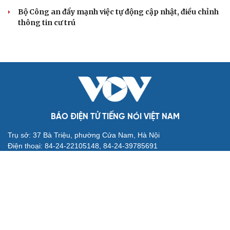
sinh thi thật, học thật bị ảnh hưởng
Bộ Công an đề xuất phạt tù 1-5 năm với người chuẩn bị
thực hiện hành vi "Hiếp dâm"
Vụ án điểm 10 môn Toán: Nữ giáo viên ra đầu thú liệu có
được xem xét giảm nhẹ?
Đề xuất các trường hợp có thể nộp tiền để hưởng án
treo, thay thế hình phạt tù
Bộ Công an đẩy mạnh việc tự động cập nhật, điều chỉnh
thông tin cư trú
BÁO ĐIỆN TỬ TIẾNG NÓI VIỆT NAM