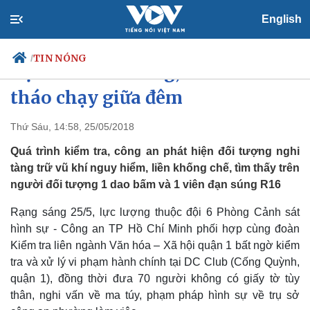
English
TIN NÓNG
/
Đột kích vũ trường, 300 dân chơi
tháo chạy giữa đêm
Thứ Sáu, 14:58, 25/05/2018
Chính trị
Xã hội
Đảng
Tin 24h
Quá trình kiểm tra, công an phát hiện đối tượng nghi
Tổ chức nhân sự
Dự báo thời tiết
tàng trữ vũ khí nguy hiểm, liền khống chế, tìm thấy trên
Quốc hội
Giáo dục
người đối tượng 1 dao bấm và 1 viên đạn súng R16
Nhận diện sự thật
Dấu ấn VOV
Việc làm
Rạng sáng 25/5, lực lượng thuộc đội 6 Phòng Cảnh sát
Biển đảo
hình sự - Công an TP Hồ Chí Minh phối hợp cùng đoàn
Kiểm tra liên ngành Văn hóa – Xã hội quận 1 bất ngờ kiểm
tra và xử lý vi phạm hành chính tại DC Club (Cống Quỳnh,
quận 1), đồng thời đưa 70 người không có giấy tờ tùy
thân, nghi vấn về ma túy, phạm pháp hình sự về trụ sở