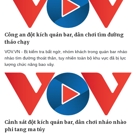
Doanh nghiệp
Công nghệ
Thông tin doanh nghiệp
Sành điệu
Doanh nghiệp 24h
Tin Công nghệ
Doanh nhân
Trải nghiệm
Vì cộng đồng
Chuyển đổi số
Công an đột kích quán bar, dân chơi tìm đường
tháo chạy
VOV.VN - Bị kiểm tra bất ngờ, nhóm khách trong quán bar nháo
nhào tìm đường thoát thân, tuy nhiên toàn bộ khu vực đã bị lực
lượng chức năng bao vây.
Cảnh sát đột kích quán bar, dân chơi nháo nhào
phi tang ma túy