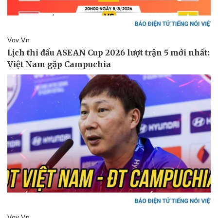
Thể thao
Ô tô - Xe máy
Bóng đá
Ô tô