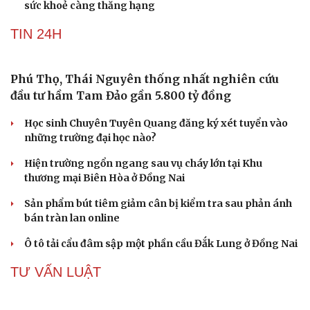
sức khoẻ càng thăng hạng
TIN 24H
Phú Thọ, Thái Nguyên thống nhất nghiên cứu
đầu tư hầm Tam Đảo gần 5.800 tỷ đồng
Học sinh Chuyên Tuyên Quang đăng ký xét tuyển vào
những trường đại học nào?
Du lịch
Podcast
Hiện trường ngổn ngang sau vụ cháy lớn tại Khu
thương mại Biên Hòa ở Đồng Nai
Tư vấn
Câu chuyện thời sự
Săn Tour
Đọc truyện đêm khuya
Sản phẩm bút tiêm giảm cân bị kiểm tra sau phản ánh
check-in
Cửa sổ tình yêu
bán tràn lan online
Kể chuyện cho bé
Hạt giống tâm hồn
Ô tô tải cẩu đâm sập một phần cầu Đắk Lung ở Đồng Nai
TƯ VẤN LUẬT