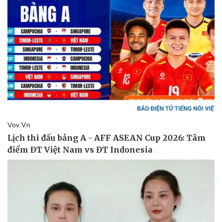
Pháp luật
Quân sự - Quốc phòng
Vụ án
Vũ khí
Tin nóng
Việt Nam