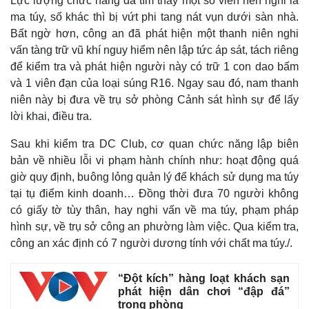
Lực lượng chức năng đã tìm thấy một số viên nén nghi là
ma túy, số khác thì bị vứt phi tang nát vụn dưới sàn nhà.
Bất ngờ hơn, công an đã phát hiện một thanh niên nghi
vấn tàng trữ vũ khí nguy hiểm nên lập tức áp sát, tách riêng
để kiểm tra và phát hiện người này có trữ 1 con dao bấm
và 1 viên đạn của loại súng R16. Ngay sau đó, nam thanh
niên này bị đưa về trụ sở phòng Cảnh sát hình sự để lấy
lời khai, điều tra.
Sau khi kiểm tra DC Club, cơ quan chức năng lập biên
bản về nhiều lỗi vi phạm hành chính như: hoạt động quá
giờ quy định, buông lỏng quản lý để khách sử dụng ma túy
Thế giới
Multimedia
tại tụ điểm kinh doanh… Đồng thời đưa 70 người không
Quan sát
Video
có giấy tờ tùy thân, hay nghi vấn về ma túy, phạm pháp
Cuộc sống đó đây
Ảnh
hình sự, về trụ sở công an phường làm việc. Qua kiểm tra,
Hồ sơ
E-Magazine
công an xác định có 7 người dương tính với chất ma túy./.
Infographic
“Đột kích” hàng loạt khách sạn
phát hiện dân chơi “đập đá”
trong phòng