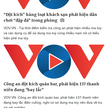
“Đột kích” hàng loạt khách sạn phát hiện dân
Sức khỏe
Đời sống
chơi “đập đá” trong phòng
Dinh dưỡng - món ngon
Nhà đẹp
Cây thuốc
Blog
VOV.VN - Tại thời điểm kiểm tra công an phát hiện nhiều ma túy
Sản phụ khoa
Tình yêu - Gia đình
và các dụng cụ để sử dụng ma tuý cùng nhiều nam nữ có biểu
Nhi khoa
hiện phê ma túy.
Nam khoa
Làm đẹp - giảm cân
Phòng mạch online
Ăn sạch sống khỏe
Công an đột kích quán bar, phát hiện 137 thanh
niên đang "bay lắc"
VOV.VN -Công an đột kích quán bar, phát hiện 137 thanh niên
đang bay lắc điên cuồng, nghi có sử dụng ma túy nên đưa về trụ
sở xét nghiệm.