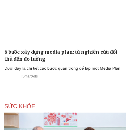
6 bước xây dựng media plan: từ nghiên cứu đối
Văn hóa
Giải trí
thủ đến đo lường
Sân khấu - Điện ảnh
Nghệ sĩ
Văn học
Thời trang
Dưới đây là chi tiết các bước quan trọng để lập một Media Plan.
Âm nhạc
Sao Việt
| SmartAds
Di sản
SỨC KHỎE