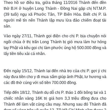
Theo hồ sơ điều tra, giữa tháng 11/2016
Thành đến đền
thờ B.H ở huyện Long Thành - Đồng Nai gặp chị NT.M.P.
(39 tuổi) ngụ xã Phước Tân, TP Biên Hòa. Biết chị P. là
người mê tín nên Thành lập mưu lừa đảo chiếm đoạt tài
sản.
Vào ngày 27/11, Thành gọi điện cho chị P. bịa chuyện nói
ngôi chùa ở thị trấn Long Thành bị gió mưa làm hư hỏng
tay Phật và kêu gọi chị làm phước ủng hộ 500.000 đồng và
lấy tiền tiêu xài cá nhân.
Đến ngày 15/12, Thành lại đến nhà trọ của chị P. gợi ý chị
này đưa tiền cho y đi mua sắm giúp ảnh Phật, lư hương và
các đồ thờ cúng với số tiền 700.000 đồng.
Tiếp đến 18/12, Thành dụ dỗ chị P. tháo 1 đôi bông tai và 1
chiếc nhẫn vàng 16K trị giá hơn 3,3 triệu đồng đưa cho
Thành để làm vật cúng cầu may. Nhưng sau đó Thành đã