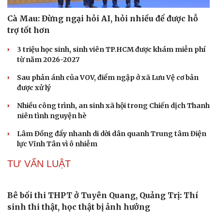
Cà Mau: Đừng ngại hỏi AI, hỏi nhiều để được hỗ
Du lịch
Podcast
trợ tốt hơn
Tư vấn
Câu chuyện thời sự
Săn Tour
Đọc truyện đêm khuya
3 triệu học sinh, sinh viên TP.HCM được khám miễn phí
check-in
Cửa sổ tình yêu
từ năm 2026-2027
Kể chuyện cho bé
Hạt giống tâm hồn
Sau phản ánh của VOV, điểm ngập ở xã Lưu Vệ cơ bản
được xử lý
Nhiều công trình, an sinh xã hội trong Chiến dịch Thanh
niên tình nguyện hè
Lâm Đồng đẩy nhanh di dời dân quanh Trung tâm Điện
lực Vĩnh Tân vì ô nhiễm
TƯ VẤN LUẬT