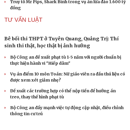
Công an làm việc với bảo mẫu trong video bắn dây thun
vào chân, đánh trẻ ở TP.HCM
Đánh bạc thua, người đàn ông thuê 6 ô tô tự lái mang
cầm cố
VỤ ÁN
Truy tố tài xế xe tải vụ nữ sinh tử vong ở Vĩnh
Long