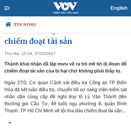
English
TIN NÓNG
/
Giả danh thầy tu để lừa đảo
chiếm đoạt tài sản
Thứ Hai, 15:04, 27/03/2017
Chính trị
Xã hội
Đảng
Tin 24h
Thành khai nhận đã lập mưu vẽ ra trò mê tín dị đoan để
Tổ chức nhân sự
Dự báo thời tiết
chiếm đoạt tài sản của bị hại chứ không phải thầy tu.
Quốc hội
Giáo dục
Nhận diện sự thật
Dấu ấn VOV
Ngày 27/3, Cơ quan Cảnh sát điều tra Công an TP Biên
Việc làm
Hòa đã kết luận điều tra, chuyển hồ sơ sang Viện kiểm sát
Biển đảo
nhân dân cùng cấp đề nghị truy tố Lý Văn Thành (tên
thường gọi Cậu Tư, 49 tuổi) ngụ phường 6, quận Bình
Thạnh, TP Hồ Chí Minh về tội lừa đảo chiếm đoạt tài sản...