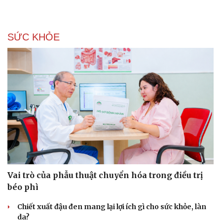
Văn học
Thời trang
Âm nhạc
Sao Việt
Di sản
SỨC KHỎE
Vai trò của phẫu thuật chuyển hóa trong điều trị
béo phì
Chiết xuất đậu đen mang lại lợi ích gì cho sức khỏe, làn
da?