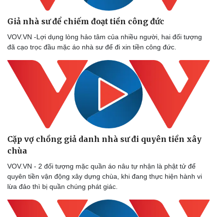
Giả nhà sư để chiếm đoạt tiền công đức
VOV.VN -Lợi dụng lòng hảo tâm của nhiều người, hai đối tượng
đã cạo trọc đầu mặc áo nhà sư để đi xin tiền công đức.
Sức khỏe
Đời sống
Dinh dưỡng - món ngon
Nhà đẹp
Cặp vợ chồng giả danh nhà sư đi quyên tiền xây
Cây thuốc
Blog
chùa
Sản phụ khoa
Tình yêu - Gia đình
VOV.VN - 2 đối tượng mặc quần áo nâu tự nhận là phật tử để
Nhi khoa
quyên tiền vận động xây dựng chùa, khi đang thực hiện hành vi
Nam khoa
lừa đảo thì bị quần chúng phát giác.
Làm đẹp - giảm cân
Phòng mạch online
Ăn sạch sống khỏe