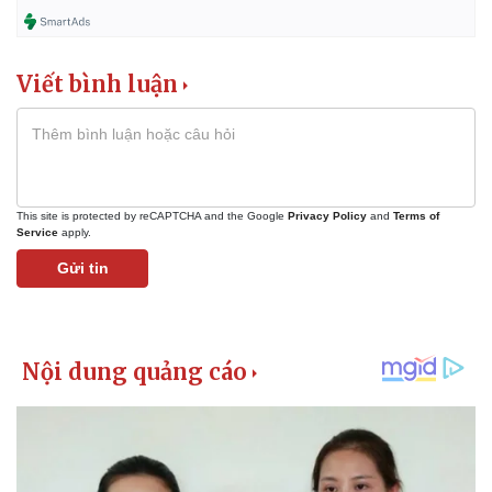
Tỷ giá
Chứng khoán
Giá cà phê
Viết bình luận
This site is protected by reCAPTCHA and the Google
Privacy Policy
and
Terms of
Service
apply.
Gửi tin