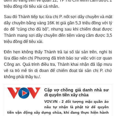
đem số vàng trên về quận 12, TP Hồ Chí Minh cầm được 2
triệu đồng rồi tiêu xài cá nhân.
Sau đó Thành tiếp tục lừa chị P. nốt sợi dây chuyền và mặt
dây chuyền bằng vàng 16K trị giá gần 5,3 triệu đồng với lý
do để “cúng cho đủ bộ”, nhưng sau khi chiếm đoạt được
Thành mang sợi dây chuyền đến tiệm vàng cầm được 3,5
triệu đồng để tiêu xài.
Đến hẹn không thấy Thành trả lại số tài sản trên, nghi bị
lừa đảo nên chị Phương đã trình báo sự việc với cơ quan
Công an. Quá trình điều tra, Thành khai nhận đã lập mưu
vẽ ra trò mê tín dị đoan để chiếm đoạt tài sản chị P. chứ
không phải thầy tu./.
Thế giới
Multimedia
Quan sát
Video
Cặp vợ chồng giả danh nhà sư
Cuộc sống đó đây
Ảnh
đi quyên tiền xây chùa
Hồ sơ
E-Magazine
VOV.VN - 2 đối tượng mặc quần áo
Infographic
nâu tự nhận là phật tử để quyên
tiền vận động xây dựng chùa, khi đang thực hiện hành