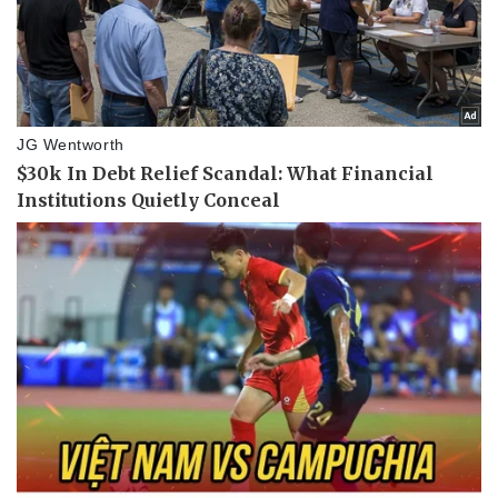
Pháp luật
Quân sự - Quốc phòng
Vụ án
Vũ khí
Tin nóng
Việt Nam
Tư vấn luật
Phân tích