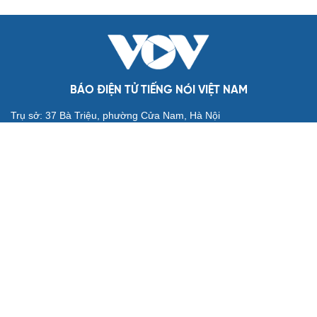
Đối tượng điều hành tổ chức phản động núp bóng tôn
giáo lĩnh án 7 năm 6 tháng tù
Vụ gian lận thi tại Tuyên Quang: Khởi tố thêm 2 người,
nâng tổng số lên 29 bị can
Đoàn Bảo Châu bị phạt 7 năm tù về hành vi tuyên truyền
chống Nhà nước
Truy tố Mr Pips, Shark Bình trong vụ án lừa đảo 1.600 tỷ
đồng
TƯ VẤN LUẬT