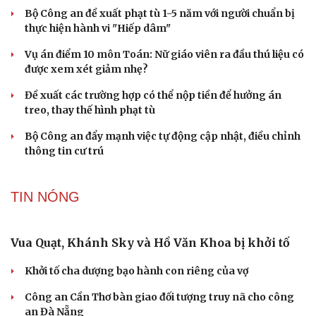
Bê bối thi THPT ở Tuyên Quang, Quảng Trị: Thí
sinh thi thật, học thật bị ảnh hưởng
Bộ Công an đề xuất phạt tù 1-5 năm với người chuẩn bị
thực hiện hành vi "Hiếp dâm"
Vụ án điểm 10 môn Toán: Nữ giáo viên ra đầu thú liệu có
được xem xét giảm nhẹ?
Đề xuất các trường hợp có thể nộp tiền để hưởng án
treo, thay thế hình phạt tù
Bộ Công an đẩy mạnh việc tự động cập nhật, điều chỉnh
thông tin cư trú