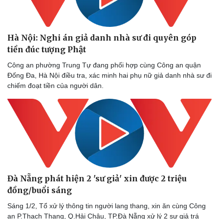
Hà Nội: Nghi án giả danh nhà sư đi quyên góp
tiền đúc tượng Phật
Công an phường Trung Tự đang phối hợp cùng Công an quận
Đống Đa, Hà Nội điều tra, xác minh hai phụ nữ giả danh nhà sư đi
chiếm đoạt tiền của người dân.
Doanh nghiệp
Công nghệ
Thông tin doanh nghiệp
Sành điệu
Doanh nghiệp 24h
Tin Công nghệ
Doanh nhân
Trải nghiệm
Vì cộng đồng
Chuyển đổi số
Đà Nẵng phát hiện 2 'sư giả' xin được 2 triệu
đồng/buổi sáng
Sáng 1/2, Tổ xử lý thông tin người lang thang, xin ăn cùng Công
an P.Thạch Thang, Q.Hải Châu, TP.Đà Nẵng xử lý 2 sư giả trá