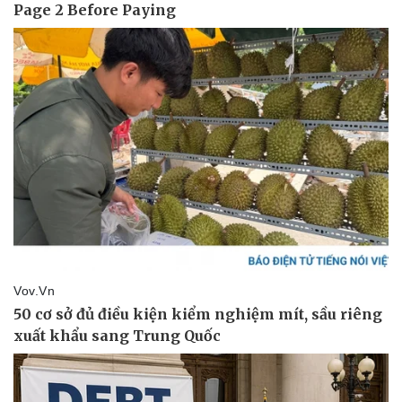
Thể thao
Ô tô - Xe máy
Bóng đá
Ô tô
Lịch thi đấu bóng đá
Xe máy
Thế giới thể thao
Tư vấn
eSports
Hậu trường