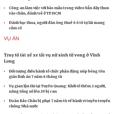
TIN NÓNG
Cải chính
Vua Quạt, Khánh Sky và Hồ Văn Khoa bị khởi tố
Khởi tố cha dượng bạo hành con riêng của vợ
Công an Cần Thơ bàn giao đối tượng truy nã cho công
an Đà Nẵng