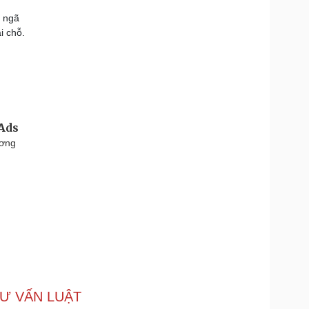
t ngã
i chỗ.
tAds
ương
Ư VẤN LUẬT