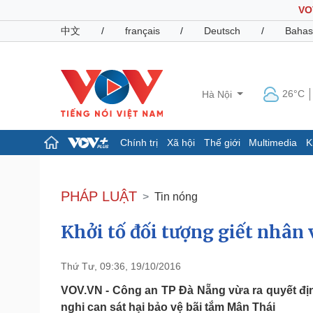
VO
中文
/
français
/
Deutsch
/
Bahas
26°C
Hà Nội
Chính trị
Xã hội
Thế giới
Multimedia
K
Chính trị
Xã hội
Đảng
Tin 24h
PHÁP LUẬT
Tin nóng
Tổ chức nhân sự
Dự báo thời tiết
Quốc hội
Giáo dục
Khởi tố đối tượng giết nhân 
Nhận diện sự thật
Dấu ấn VOV
Việc làm
Biển đảo
Thứ Tư, 09:36, 19/10/2016
Pháp luật
Quân sự - Quốc phòng
VOV.VN - Công an TP Đà Nẵng vừa ra quyết định 
Vụ án
Vũ khí
nghi can sát hại bảo vệ bãi tắm Mân Thái