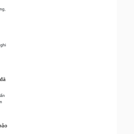
ng,
ghi
 dã
Tấn
ân
bảo