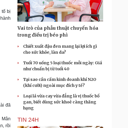
Doanh nghiệp 24h
Tin Công nghệ
Doanh nhân
Trải nghiệm
tố bị
ì cộng đồng
Chuyển đổi số
õ hành
Vai trò của phẫu thuật chuyển hóa
u lịch
Podcast
trong điều trị béo phì
Tư vấn
Câu chuyện thời sự
Săn Tour
Đọc truyện đêm khuya
Chiết xuất đậu đen mang lại lợi ích gì
heck-in
Cửa sổ tình yêu
cho sức khỏe, làn da?
Kể chuyện cho bé
Tuổi 70 uống 5 loại thuốc mỗi ngày: Giá
Hạt giống tâm hồn
như chuẩn bị từ tuổi 40
Tại sao cần cấm kinh doanh khí N2O
(khí cười) ngoài mục đích y tế?
Loại lá vừa cay vừa đắng là vị thuốc bổ
gan, biết dùng sức khoẻ càng thăng
Tài đã
hạng
ng Mân
TIN 24H
n, rồi