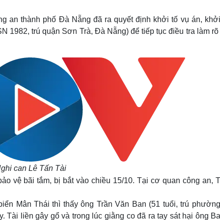
Lịch thi đấu bóng đá
Xe máy
Thế giới thể thao
Tư vấn
 an thành phố Đà Nẵng đã ra quyết định khởi tố vụ án, khởi 
eSports
V
SN 1982, trú quận Sơn Trà, Đà Nẵng) để tiếp tục điều tra làm r
Hậu trường
Văn hóa
Giải trí
D
Sân khấu - Điện ảnh
Nghệ sĩ
Văn học
Thời trang
Âm nhạc
Sao Việt
c
Di sản
ghi can Lê Tấn Tài
bảo vệ bãi tắm, bị bắt vào chiều 15/10. Tại cơ quan công an, 
i biển Mân Thái thì thấy ông Trần Văn Ban (51 tuổi, trú phườ
 Tài liền gây gổ và trong lúc giằng co đã ra tay sát hại ông Ba