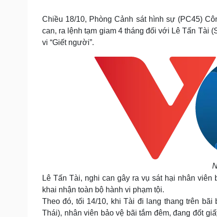
Tin nóng
Việt Nam
Tư vấn luật
Phân tích
Chiều 18/10, Phòng Cảnh sát hình sự (PC45) Công
can, ra lệnh tạm giam 4 tháng đối với Lê Tấn Tài (
vi “Giết người”.
Sức khỏe
Đời sống
Dinh dưỡng - món ngon
Nhà đẹp
Cây thuốc
Blog
Sản phụ khoa
Tình yêu - Gia đình
Nhi khoa
Nam khoa
Làm đẹp - giảm cân
Phòng mạch online
Ăn sạch sống khỏe
Cải chính
N
Lê Tấn Tài, nghi can gây ra vụ sát hại nhân viên 
khai nhận toàn bộ hành vi phạm tội.
Theo đó, tối 14/10, khi Tài đi lang thang trên bã
Thái), nhân viên bảo vệ bãi tắm đêm, đang đốt giấy.