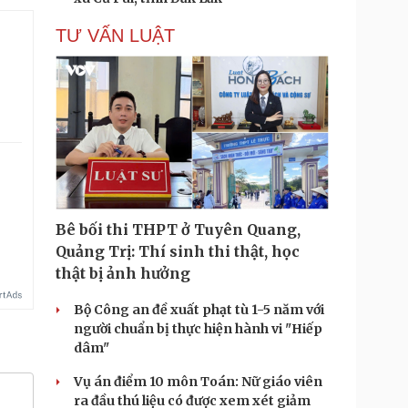
TƯ VẤN LUẬT
Bê bối thi THPT ở Tuyên Quang,
Quảng Trị: Thí sinh thi thật, học
thật bị ảnh hưởng
Bộ Công an đề xuất phạt tù 1-5 năm với
người chuẩn bị thực hiện hành vi "Hiếp
dâm"
Vụ án điểm 10 môn Toán: Nữ giáo viên
ra đầu thú liệu có được xem xét giảm