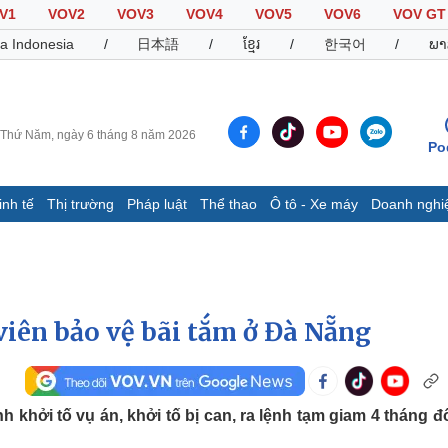
V1
VOV2
VOV3
VOV4
VOV5
VOV6
VOV GT
a Indonesia
/
日本語
/
ខ្មែរ
/
한국어
/
ພາ
Thứ Năm, ngày 6 tháng 8 năm 2026
Po
inh tế
Thị trường
Pháp luật
Thể thao
Ô tô - Xe máy
Doanh nghi
Thế giới
Multimedia
K
Quan sát
Video
B
Cuộc sống đó đây
Ảnh
K
Hồ sơ
E-Magazine
viên bảo vệ bãi tắm ở Đà Nẵng
Infographic
Thể thao
Ô tô - Xe máy
D
khởi tố vụ án, khởi tố bị can, ra lệnh tạm giam 4 tháng đố
Bóng đá
Ô tô
T