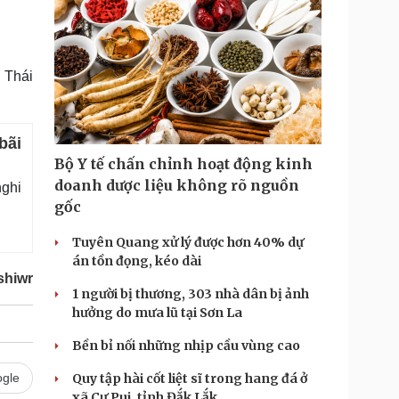
 Thái
bãi
Bộ Y tế chấn chỉnh hoạt động kinh
doanh dược liệu không rõ nguồn
nghi
gốc
Tuyên Quang xử lý được hơn 40% dự
án tồn đọng, kéo dài
shiwr
1 người bị thương, 303 nhà dân bị ảnh
hưởng do mưa lũ tại Sơn La
Bền bỉ nối những nhịp cầu vùng cao
gle
Quy tập hài cốt liệt sĩ trong hang đá ở
xã Cư Pui, tỉnh Đắk Lắk