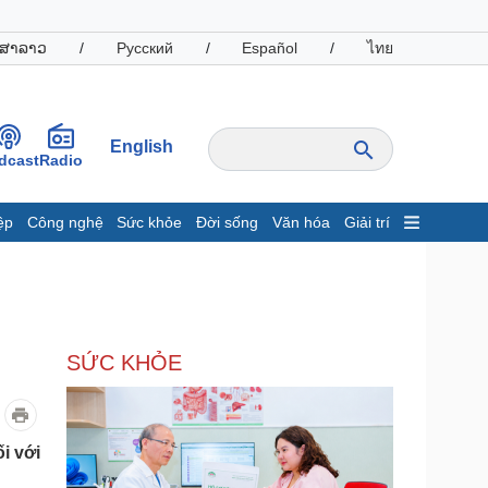
ສາລາວ
/
Русский
/
Español
/
ไทย
English
dcast
Radio
ệp
Công nghệ
Sức khỏe
Đời sống
Văn hóa
Giải trí
inh tế
Thị trường
ất động sản
Giá vàng
hởi nghiệp
Tiêu dùng
Tỷ giá
SỨC KHỎE
Chứng khoán
Giá cà phê
oanh nghiệp
Công nghệ
i với
hông tin doanh nghiệp
Sành điệu