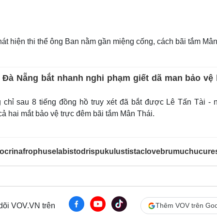
hát hiện thi thể ông Ban nằm gần miệng cống, cách bãi tắm Mân
 Đà Nẵng bắt nhanh nghi phạm giết dã man bảo vệ 
hỉ sau 8 tiếng đồng hồ truy xét đã bắt được Lê Tấn Tài - 
cả hai mắt bảo vệ trực đêm bãi tắm Mân Thái.
ocrinafrophuselabistodrispukulustistaclovebrumuchucure
 dõi VOV.VN trên
Thêm VOV trên Goo