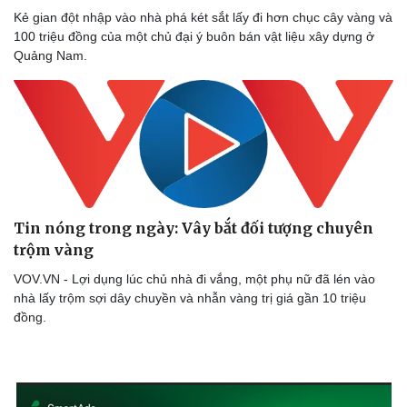
Kẻ gian đột nhập vào nhà phá két sắt lấy đi hơn chục cây vàng và
100 triệu đồng của một chủ đại ý buôn bán vật liệu xây dựng ở
Doanh nghiệp
Công nghệ
Quảng Nam.
Thông tin doanh nghiệp
Sành điệu
Doanh nghiệp 24h
Tin Công nghệ
Doanh nhân
Trải nghiệm
Vì cộng đồng
Chuyển đổi số
Tin nóng trong ngày: Vây bắt đối tượng chuyên
trộm vàng
VOV.VN - Lợi dụng lúc chủ nhà đi vắng, một phụ nữ đã lén vào
nhà lấy trộm sợi dây chuyền và nhẫn vàng trị giá gần 10 triệu
đồng.