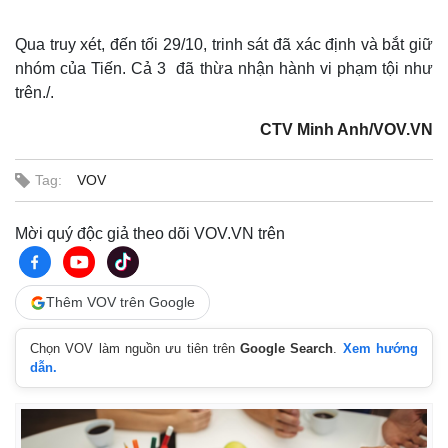
Qua truy xét, đến tối 29/10, trinh sát đã xác định và bắt giữ
nhóm của Tiến. Cả 3 đã thừa nhận hành vi phạm tội như
trên./.
CTV Minh Anh/VOV.VN
Tag:
VOV
Mời quý độc giả theo dõi VOV.VN trên
Thế giới
Multimedia
Thêm VOV trên Google
Quan sát
Video
Cuộc sống đó đây
Ảnh
Hồ sơ
E-Magazine
Chọn VOV làm nguồn ưu tiên trên
Google Search
.
Xem hướng
dẫn.
Infographic