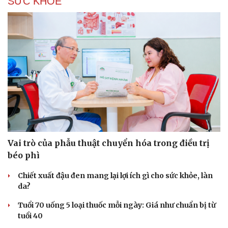
SỨC KHỎE
Sức khỏe
Đời sống
Dinh dưỡng - món ngon
Nhà đẹp
Cây thuốc
Blog
Sản phụ khoa
Tình yêu - Gia đình
Nhi khoa
Nam khoa
Làm đẹp - giảm cân
Phòng mạch online
Ăn sạch sống khỏe
Vai trò của phẫu thuật chuyển hóa trong điều trị
béo phì
Chiết xuất đậu đen mang lại lợi ích gì cho sức khỏe, làn
da?
Tuổi 70 uống 5 loại thuốc mỗi ngày: Giá như chuẩn bị từ
tuổi 40