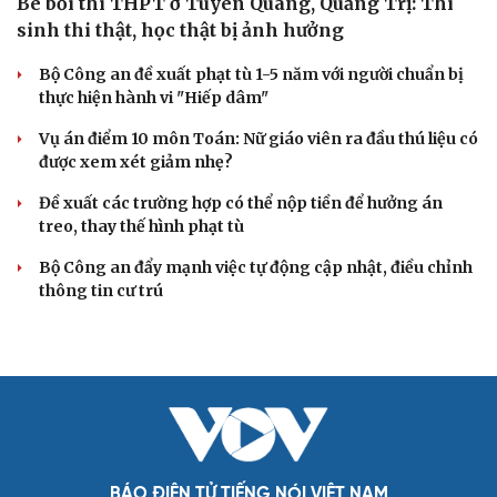
Bê bối thi THPT ở Tuyên Quang, Quảng Trị: Thí
sinh thi thật, học thật bị ảnh hưởng
Bộ Công an đề xuất phạt tù 1-5 năm với người chuẩn bị
thực hiện hành vi "Hiếp dâm"
Vụ án điểm 10 môn Toán: Nữ giáo viên ra đầu thú liệu có
được xem xét giảm nhẹ?
Đề xuất các trường hợp có thể nộp tiền để hưởng án
treo, thay thế hình phạt tù
Bộ Công an đẩy mạnh việc tự động cập nhật, điều chỉnh
thông tin cư trú
BÁO ĐIỆN TỬ TIẾNG NÓI VIỆT NAM