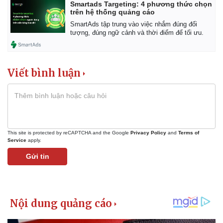
Smartads Targeting: 4 phương thức chọn
trên hệ thống quảng cáo
SmartAds tập trung vào việc nhắm đúng đối
tượng, đúng ngữ cảnh và thời điểm để tối ưu.
Viết bình luận
This site is protected by reCAPTCHA and the Google
Privacy Policy
and
Terms of
Service
apply.
Gửi tin
Kinh tế
Thị trường
Bất động sản
Giá vàng
Khởi nghiệp
Tiêu dùng
Tỷ giá
Chứng khoán
Giá cà phê