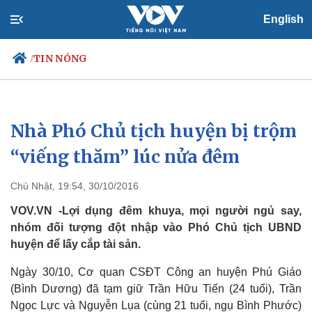
English
TIN NÓNG
/
Nhà Phó Chủ tịch huyện bị trộm
Chính trị
Xã hội
Đảng
Tin 24h
“viếng thăm” lúc nửa đêm
Tổ chức nhân sự
Dự báo thời tiết
Quốc hội
Giáo dục
Chủ Nhật, 19:54, 30/10/2016
Nhận diện sự thật
Dấu ấn VOV
Việc làm
VOV.VN -Lợi dụng đêm khuya, mọi người ngủ say,
Biển đảo
nhóm đối tượng đột nhập vào Phó Chủ tịch UBND
huyện để lấy cắp tài sản.
Ngày 30/10, Cơ quan CSĐT Công an huyện Phú Giáo
(Bình Dương) đã tạm giữ Trần Hữu Tiến (24 tuổi), Trần
Ngọc Lực và Nguyễn Lụa (cùng 21 tuổi, ngụ Bình Phước)