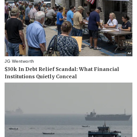
Pháp luật
Quân sự - Quốc phòng
Vụ án
Vũ khí
Tin nóng
Việt Nam