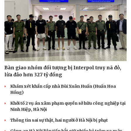
Bàn giao nhóm đối tượng bị Interpol truy nã đỏ,
lừa đảo hơn 327 tỷ đồng
Du lịch
Podcast
Khám xét khẩn cấp nhà Bùi Xuân Huấn (Huấn Hoa
Tư vấn
Câu chuyện thời sự
Hồng)
Săn Tour
Đọc truyện đêm khuya
check-in
Cửa sổ tình yêu
Khởi tố 2 vụ án xâm phạm quyền sở hữu công nghiệp tại
Kể chuyện cho bé
Ninh Hiệp, Hà Nội
Hạt giống tâm hồn
Thông tin sai sự thật, hai người ở Hà Nội bị phạt
Công an Hà Nội liên tiếp bắt giữ nhiều kẻ trộm xe máy