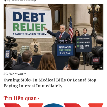
Bóng đá
Ô tô
Lịch thi đấu bóng đá
Xe máy
Thế giới thể thao
Tư vấn
eSports
Hậu trường
Tin liên quan