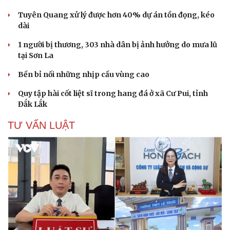
Tuyên Quang xử lý được hơn 40% dự án tồn đọng, kéo
dài
1 người bị thương, 303 nhà dân bị ảnh hưởng do mưa lũ
tại Sơn La
Bền bỉ nối những nhịp cầu vùng cao
Quy tập hài cốt liệt sĩ trong hang đá ở xã Cư Pui, tỉnh
Đắk Lắk
Văn hóa
Giải trí
TƯ VẤN LUẬT
Sân khấu - Điện ảnh
Nghệ sĩ
Văn học
Thời trang
Âm nhạc
Sao Việt
Di sản