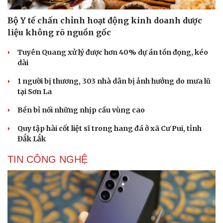
Bộ Y tế chấn chỉnh hoạt động kinh doanh dược
liệu không rõ nguồn gốc
Tuyên Quang xử lý được hơn 40% dự án tồn đọng, kéo
dài
1 người bị thương, 303 nhà dân bị ảnh hưởng do mưa lũ
tại Sơn La
Bền bỉ nối những nhịp cầu vùng cao
Quy tập hài cốt liệt sĩ trong hang đá ở xã Cư Pui, tỉnh
Đắk Lắk
TIN CÔNG NGHỆ