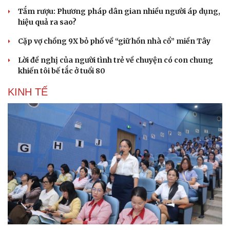
Tắm rượu: Phương pháp dân gian nhiều người áp dụng,
hiệu quả ra sao?
Cặp vợ chồng 9X bỏ phố về “giữ hồn nhà cổ” miền Tây
Lời đề nghị của người tình trẻ về chuyện có con chung
khiến tôi bế tắc ở tuổi 80
Sức khỏe
Đời sống
KINH TẾ
Dinh dưỡng - món ngon
Nhà đẹp
Cây thuốc
Blog
Sản phụ khoa
Tình yêu - Gia đình
Nhi khoa
Nam khoa
Làm đẹp - giảm cân
Phòng mạch online
Ăn sạch sống khỏe