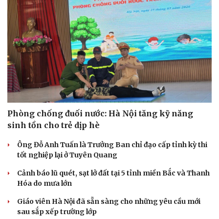
Phòng chống đuối nước: Hà Nội tăng kỹ năng
sinh tồn cho trẻ dịp hè
Ông Đỗ Anh Tuấn là Trưởng Ban chỉ đạo cấp tỉnh kỳ thi
Văn hóa
Giải trí
tốt nghiệp lại ở Tuyên Quang
Sân khấu - Điện ảnh
Nghệ sĩ
Văn học
Thời trang
Cảnh báo lũ quét, sạt lở đất tại 5 tỉnh miền Bắc và Thanh
Âm nhạc
Sao Việt
Hóa do mưa lớn
Di sản
Giáo viên Hà Nội đã sẵn sàng cho những yêu cầu mới
sau sắp xếp trường lớp