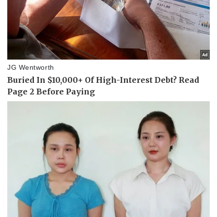
Vụ án
Vũ khí
Tin nóng
Việt Nam
Tư vấn luật
Phân tích