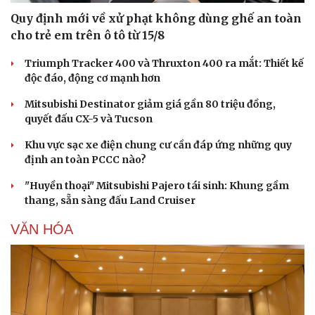
Quy định mới về xử phạt không dùng ghế an toàn
cho trẻ em trên ô tô từ 15/8
Triumph Tracker 400 và Thruxton 400 ra mắt: Thiết kế
độc đáo, động cơ mạnh hơn
Mitsubishi Destinator giảm giá gần 80 triệu đồng,
quyết đấu CX-5 và Tucson
Khu vực sạc xe điện chung cư cần đáp ứng những quy
định an toàn PCCC nào?
"Huyền thoại" Mitsubishi Pajero tái sinh: Khung gầm
thang, sẵn sàng đấu Land Cruiser
VĂN HÓA
Du lịch
Podcast
Tư vấn
Câu chuyện thời sự
Săn Tour
Đọc truyện đêm khuya
check-in
Cửa sổ tình yêu
Kể chuyện cho bé