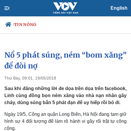
English
TIN NÓNG
/
Nổ 5 phát súng, ném “bom xăng”
Chính trị
Xã hội
Đảng
Tin 24h
để đòi nợ ​
Tổ chức nhân sự
Dự báo thời tiết
Quốc hội
Giáo dục
Thứ Bảy, 09:01, 19/05/2018
Nhận diện sự thật
Dấu ấn VOV
Việc làm
Sau khi đăng những lời đe dọa trên dọa trên facebook,
Biển đảo
Linh cùng đồng bọn ném xăng vào nhà nạn nhân gây
cháy, dùng súng bắn 5 phát đạn để uy hiếp rồi bỏ đi.
Ngày 19/5, Công an quận Long Biên, Hà Nội đang tạm giữ
hình sự 4 đối tượng để làm rõ hành vi gây rối trật tự công
cộng.