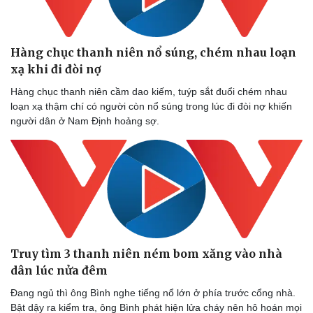
Hàng chục thanh niên nổ súng, chém nhau loạn
Doanh nghiệp
Công nghệ
xạ khi đi đòi nợ
Thông tin doanh nghiệp
Sành điệu
Hàng chục thanh niên cầm dao kiếm, tuýp sắt đuổi chém nhau
Doanh nghiệp 24h
Tin Công nghệ
loạn xạ thậm chí có người còn nổ súng trong lúc đi đòi nợ khiến
Doanh nhân
Trải nghiệm
người dân ở Nam Định hoảng sợ.
Vì cộng đồng
Chuyển đổi số
Truy tìm 3 thanh niên ném bom xăng vào nhà
dân lúc nửa đêm
Đang ngủ thì ông Bình nghe tiếng nổ lớn ở phía trước cổng nhà.
Bật dậy ra kiểm tra, ông Bình phát hiện lửa cháy nên hô hoán mọi