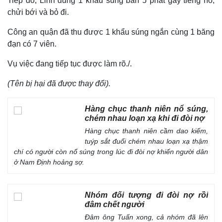
Tiếp đó, Linh dùng 1 khẩu súng bắn 5 phát gây tiếng nổ,
chửi bới và bỏ đi.
Công an quận đã thu được 1 khẩu súng ngắn cùng 1 băng
đạn có 7 viên.
Vụ việc đang tiếp tục được làm rõ./.
(Tên bị hại đã được thay đổi).
Hàng chục thanh niên nổ súng,
chém nhau loạn xạ khi đi đòi nợ
Hàng chục thanh niên cầm dao kiếm,
tuýp sắt đuổi chém nhau loạn xạ thậm
Thế giới
Multimedia
chí có người còn nổ súng trong lúc đi đòi nợ khiến người dân
Quan sát
Video
ở Nam Định hoảng sợ.
Cuộc sống đó đây
Ảnh
Hồ sơ
E-Magazine
Infographic
Nhóm đối tượng đi đòi nợ rồi
đâm chết người
Đâm ông Tuấn xong, cả nhóm đã lên