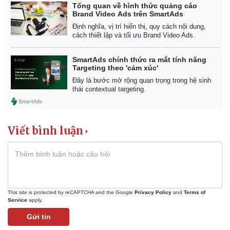
Tổng quan về hình thức quảng cáo
Brand Video Ads trên SmartAds
Định nghĩa, vị trí hiển thị, quy cách nội dung,
cách thiết lập và tối ưu Brand Video Ads.
SmartAds chính thức ra mắt tính năng
Targeting theo 'cảm xúc'
Đây là bước mở rộng quan trọng trong hệ sinh
thái contextual targeting.
Viết bình luận
Kinh tế
Thị trường
Bất động sản
Giá vàng
This site is protected by reCAPTCHA and the Google
Privacy Policy
and
Terms of
Service
apply.
Khởi nghiệp
Tiêu dùng
Tỷ giá
Gửi tin
Chứng khoán