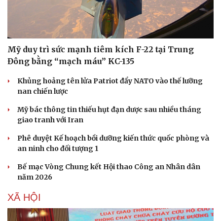
Mỹ duy trì sức mạnh tiêm kích F-22 tại Trung
Đông bằng “mạch máu” KC-135
Khủng hoảng tên lửa Patriot đẩy NATO vào thế lưỡng
nan chiến lược
Mỹ bác thông tin thiếu hụt đạn dược sau nhiều tháng
giao tranh với Iran
Phê duyệt Kế hoạch bồi dưỡng kiến thức quốc phòng và
an ninh cho đối tượng 1
Bế mạc Vòng Chung kết Hội thao Công an Nhân dân
năm 2026
XÃ HỘI