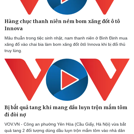
Thể thao
Ô tô - Xe máy
Bóng đá
Ô tô
Lịch thi đấu bóng đá
Xe máy
Hàng chục thanh niên ném bom xăng đốt ô tô
Thế giới thể thao
Tư vấn
Innova
eSports
Hậu trường
Mâu thuẫn trong tiệc sinh nhật, nam thanh niên ở Bình Định mua
xăng đổ vào chai bia làm bom xăng đốt ôtô Innova khi bị đối thủ
truy lùng.
Bị bắt quả tang khi mang dầu luyn trộn mắm tôm
đi đòi nợ
VOV.VN - Công an phường Yên Hòa (Cầu Giấy, Hà Nội) vừa bắt
quả tang 2 đối tượng dùng dầu luyn trộn mắm tôm vào nhà dân