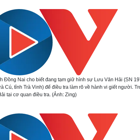
Lịch thi đấu bóng đá
Xe máy
Thế giới thể thao
Tư vấn
eSports
V
Hậu trường
Văn hóa
Giải trí
D
Sân khấu - Điện ảnh
Nghệ sĩ
Văn học
Thời trang
Âm nhạc
Sao Việt
c
Di sản
nh Đồng Nai cho biết đang tạm giữ hình sự Lưu Văn Hải (SN 19
Cú, tỉnh Trà Vinh) để điều tra làm rõ về hành vi giết người. T
i tại cơ quan điều tra. (Ảnh: Zing)