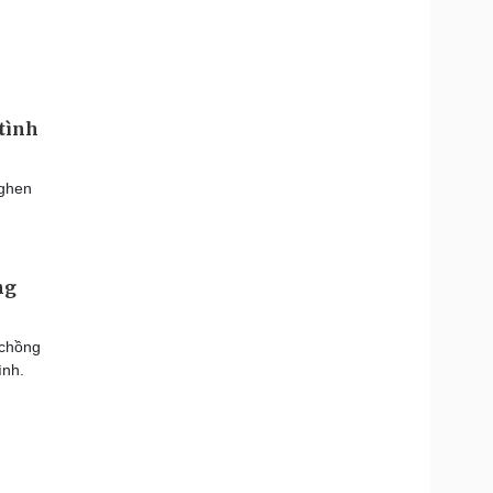
tình
 ghen
ng
 chồng
ình.