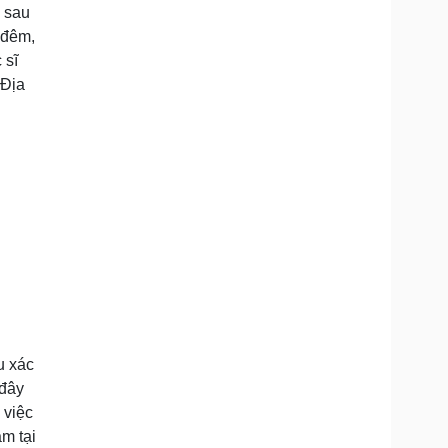
 sau
 đêm,
 sĩ
 Địa
u xác
 đây
 việc
m tại