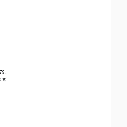
Doanh nghiệp 24h
Tin Công nghệ
Doanh nhân
Trải nghiệm
ì cộng đồng
Chuyển đổi số
u lịch
Podcast
Tư vấn
Câu chuyện thời sự
Săn Tour
Đọc truyện đêm khuya
heck-in
Cửa sổ tình yêu
Kể chuyện cho bé
Hạt giống tâm hồn
79,
rong