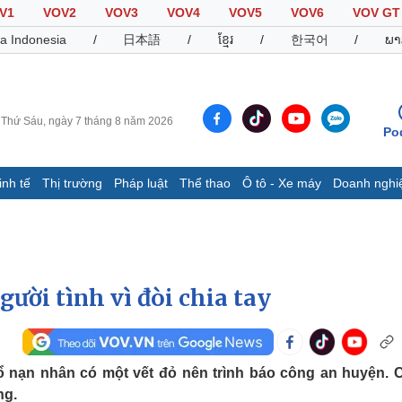
V1
VOV2
VOV3
VOV4
VOV5
VOV6
VOV GT
a Indonesia
/
日本語
/
ខ្មែរ
/
한국어
/
ພາ
Thứ Sáu, ngày 7 tháng 8 năm 2026
Po
inh tế
Thị trường
Pháp luật
Thể thao
Ô tô - Xe máy
Doanh nghi
Thế giới
Multimedia
K
Quan sát
Video
B
Cuộc sống đó đây
Ảnh
K
Hồ sơ
E-Magazine
người tình vì đòi chia tay
Infographic
Thể thao
Ô tô - Xe máy
D
cổ nạn nhân có một vết đỏ nên trình báo công an huyện. 
Bóng đá
Ô tô
T
ng.