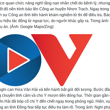
cơ quan chức năng nghĩ rằng nạn nhân chết do bệnh lý, nhưng
vết đỏ nên trình báo lên Công an huyện Nhơn Trạch. N
gay trong
 sự Công an tỉnh tiến hành khám nghiệm tử thi để điều tra. Bác
u hiệu tác động từ ngoại lực, do người khác gây ra. Trong ảnh:
vụ án. (Ảnh: Google Maps/Zing)
nghi can Hứa Văn Hải và tiến hành bắt giữ đối tượng. Bước đầ
g chuyện tình cảm và cho Y mượn tiền đóng hụi. Thời gian gần
nên Hải đã bóp cổ chị Y đến chết ngay trong phòng ngủ.
Hiện, vụ
an tỉnh Đồng Nai tiếp tục điều tra làm rõ. Trong ảnh: Nghi phạ