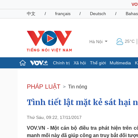
VO
中文
/
français
/
Deutsch
/
Bahas
25°C
Hà Nội
Chính trị
Xã hội
Thế giới
Multimedia
K
Chính trị
Xã hội
Đảng
Tin 24h
PHÁP LUẬT
Tin nóng
Tổ chức nhân sự
Dự báo thời tiết
Quốc hội
Giáo dục
Tình tiết lật mặt kẻ sát hại 
Nhận diện sự thật
Dấu ấn VOV
Việc làm
Biển đảo
Thứ Sáu, 09:22, 17/11/2017
Pháp luật
Quân sự - Quốc phòng
VOV.VN - Một cán bộ điều tra phát hiện trên 
Vụ án
Vũ khí
manh mối này đã giúp công an truy bắt đối tượ