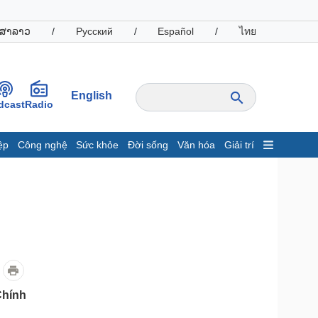
ສາລາວ
/
Русский
/
Español
/
ไทย
English
dcast
Radio
ệp
Công nghệ
Sức khỏe
Đời sống
Văn hóa
Giải trí
inh tế
Thị trường
ất động sản
Giá vàng
hởi nghiệp
Tiêu dùng
Tỷ giá
Chứng khoán
Giá cà phê
oanh nghiệp
Công nghệ
Chính
hông tin doanh nghiệp
Sành điệu