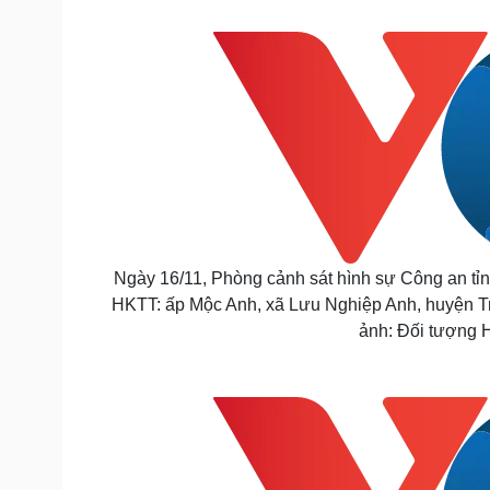
Tin nóng
Việt Nam
Tư vấn luật
Phân tích
Sức khỏe
Đời sống
Dinh dưỡng - món ngon
Nhà đẹp
Cây thuốc
Blog
Sản phụ khoa
Tình yêu - Gia đình
Nhi khoa
Nam khoa
Làm đẹp - giảm cân
Ngày 16/11, Phòng cảnh sát hình sự Công an tỉ
Phòng mạch online
HKTT: ấp Mộc Anh, xã Lưu Nghiệp Anh, huyện Trà 
Ăn sạch sống khỏe
ảnh: Đối tượng Hả
Cải chính