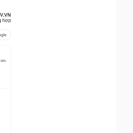
OV.VN
g hợp
gle
 ưu.