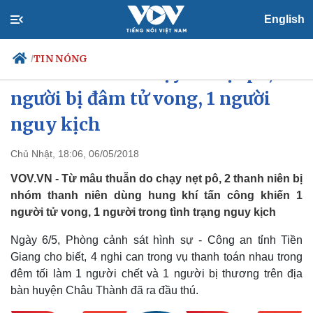
English
TIN NÓNG
/
Từ mâu thuẫn chạy xe nẹt pô, 1
người bị đâm tử vong, 1 người
nguy kịch
Chính trị
Xã hội
Đảng
Tin 24h
Chủ Nhật, 18:06, 06/05/2018
Tổ chức nhân sự
Dự báo thời tiết
VOV.VN - Từ mâu thuẫn do chạy nẹt pô, 2 thanh niên bị
Quốc hội
Giáo dục
Nhận diện sự thật
Dấu ấn VOV
nhóm thanh niên dùng hung khí tấn công khiến 1
Việc làm
người tử vong, 1 người trong tình trạng nguy kịch
Biển đảo
Ngày 6/5, Phòng cảnh sát hình sự - Công an tỉnh Tiền
Giang cho biết, 4 nghi can trong vụ thanh toán nhau trong
đêm tối làm 1 người chết và 1 người bị thương trên địa
bàn huyện Châu Thành đã ra đầu thú.