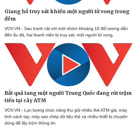
Giang hồ truy sát khiến một người tử vong trong
Sức khỏe
Đời sống
đêm
Dinh dưỡng - món ngon
Nhà đẹp
Cây thuốc
Blog
VOV.VN - Sau tranh cãi với một nhóm khoảng 10 đối tượng dẫn
Sản phụ khoa
Tình yêu - Gia đình
đến ẩu đả, hai thanh niên bị truy sát, một người tử vong.
Nhi khoa
Nam khoa
Làm đẹp - giảm cân
Phòng mạch online
Ăn sạch sống khỏe
Bắt quả tang một người Trung Quốc đang rút trộm
tiền tại cây ATM
VOV.VN - Lực lượng chức năng thu giữ nhiều thẻ ATM giả, máy
tính xách tay, máy sao chép dữ liệu thẻ và nhiều thiết bị chuyên
dùng để lấy trộm thông tin.