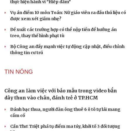
tại Sơn La
Bền bỉ nối những nhịp cầu vùng cao
Du lịch
Podcast
TƯ VẤN LUẬT
Tư vấn
Câu chuyện thời sự
Săn Tour
Đọc truyện đêm khuya
check-in
Cửa sổ tình yêu
Kể chuyện cho bé
Bê bối thi THPT ở Tuyên Quang, Quảng Trị: Thí
Hạt giống tâm hồn
sinh thi thật, học thật bị ảnh hưởng
Bộ Công an đề xuất phạt tù 1-5 năm với người chuẩn bị
thực hiện hành vi "Hiếp dâm"
Vụ án điểm 10 môn Toán: Nữ giáo viên ra đầu thú liệu có
được xem xét giảm nhẹ?
Đề xuất các trường hợp có thể nộp tiền để hưởng án
treo, thay thế hình phạt tù
Bộ Công an đẩy mạnh việc tự động cập nhật, điều chỉnh
thông tin cư trú