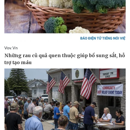
Thể thao
Ô tô - Xe máy
Bóng đá
Ô tô
Lịch thi đấu bóng đá
Xe máy
Thế giới thể thao
Tư vấn
eSports
Hậu trường