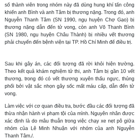
số thành viên trong nhóm này đã dùng hung khí tấn công
khiến anh Bình và anh Tâm bị thương nặng. Trong đó, anh
Nguyễn Thanh Tâm (SN 1990, ngụ huyện Chợ Gạo) bị
thương nặng dẫn đến tử vong, còn anh Võ Thanh Bình
(SN 1980, ngụ huyện Châu Thành) bị nhiều vết thương
phải chuyển đến bệnh viện tại TP. Hồ Chí Minh để điều trị.
Thế giới
Multimedia
Sau khi gây án, các đối tượng đã rời khỏi hiện trường.
Quan sát
Video
Theo kết quả khám nghiệm tử thi, anh Tâm bị gần 10 vết
Cuộc sống đó đây
Ảnh
thương, trong đó có vết thương xuyên thấu ngực, thủng
Hồ sơ
E-Magazine
phổi bởi vật sắc nhọn gây sốc mất máu cấp, dẫn đến tử
Infographic
vong.
Làm việc với cơ quan điều tra, bước đầu các đối tượng đã
thừa nhận hành vi phạm tội của mình. Nguyên nhân được
xác định là do mâu thuẫn trong việc chạy xe nẹt pô giữa
nhóm của Lê Minh Nhuận với nhóm của anh Nguyễn
Thanh Tâm./.