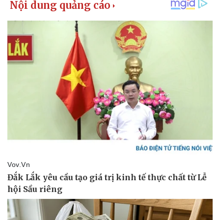
Pháp luật
Quân sự - Quốc phòng
Vụ án
Vũ khí
Tin nóng
Việt Nam
Tư vấn luật
Phân tích