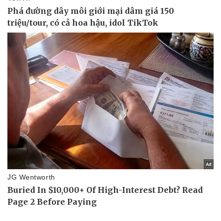
Doanh nghiệp
Công nghệ
Thông tin doanh nghiệp
Sành điệu
Doanh nghiệp 24h
Tin Công nghệ
Doanh nhân
Trải nghiệm
Vì cộng đồng
Chuyển đổi số