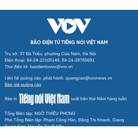
Truy tố Mr Pips, Shark Bình trong vụ án lừa đảo 1.600 tỷ
đồng
TƯ VẤN LUẬT
Bê bối thi THPT ở Tuyên Quang, Quảng Trị: Thí
sinh thi thật, học thật bị ảnh hưởng
Bộ Công an đề xuất phạt tù 1-5 năm với người chuẩn bị
thực hiện hành vi "Hiếp dâm"
Vụ án điểm 10 môn Toán: Nữ giáo viên ra đầu thú liệu có
được xem xét giảm nhẹ?
Đề xuất các trường hợp có thể nộp tiền để hưởng án
treo, thay thế hình phạt tù
Bộ Công an đẩy mạnh việc tự động cập nhật, điều chỉnh
thông tin cư trú