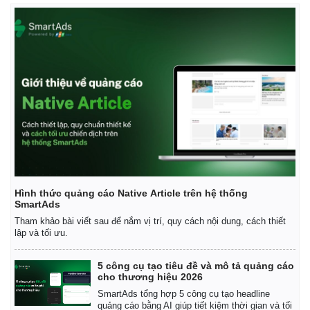
Kinh tế
Thị trường
Bất động sản
Giá vàng
Khởi nghiệp
Tiêu dùng
Tỷ giá
Chứng khoán
Giá cà phê
Hình thức quảng cáo Native Article trên hệ thống
SmartAds
Tham khảo bài viết sau để nắm vị trí, quy cách nội dung, cách thiết
lập và tối ưu.
5 công cụ tạo tiêu đề và mô tả quảng cáo
cho thương hiệu 2026
SmartAds tổng hợp 5 công cụ tạo headline
quảng cáo bằng AI giúp tiết kiệm thời gian và tối