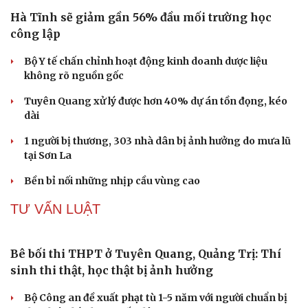
Tuổi 70 uống 5 loại thuốc mỗi ngày: Giá như chuẩn bị từ
tuổi 40
Tại sao cần cấm kinh doanh khí N2O (khí cười) ngoài
mục đích y tế?
Loại lá vừa cay vừa đắng là vị thuốc bổ gan, biết dùng
sức khoẻ càng thăng hạng
TIN 24H
Hà Tĩnh sẽ giảm gần 56% đầu mối trường học
công lập
Bộ Y tế chấn chỉnh hoạt động kinh doanh dược liệu
không rõ nguồn gốc
Tuyên Quang xử lý được hơn 40% dự án tồn đọng, kéo
dài
1 người bị thương, 303 nhà dân bị ảnh hưởng do mưa lũ