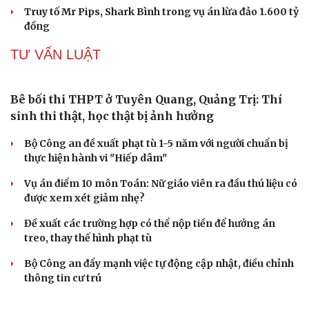
Bàn giao nhóm đối tượng bị Interpol truy nã đỏ, lừa đảo
Cải chính
hơn 327 tỷ đồng
Khám xét khẩn cấp nhà Bùi Xuân Huấn (Huấn Hoa
Hồng)
VỤ ÁN
Truy tố tài xế xe tải vụ nữ sinh tử vong ở Vĩnh
Long
Đối tượng điều hành tổ chức phản động núp bóng tôn
giáo lĩnh án 7 năm 6 tháng tù
Vụ gian lận thi tại Tuyên Quang: Khởi tố thêm 2 người,
nâng tổng số lên 29 bị can
Đoàn Bảo Châu bị phạt 7 năm tù về hành vi tuyên truyền
chống Nhà nước