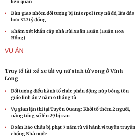
TIN NÓNG
Công an làm việc với bảo mẫu trong video bắn
dây thun vào chân, đánh trẻ ở TP.HCM
Đánh bạc thua, người đàn ông thuê 6 ô tô tự lái mang
cầm cố
Cần Thơ: Triệt phá tụ điểm ma túy, khởi tố 3 đối tượng
liên quan