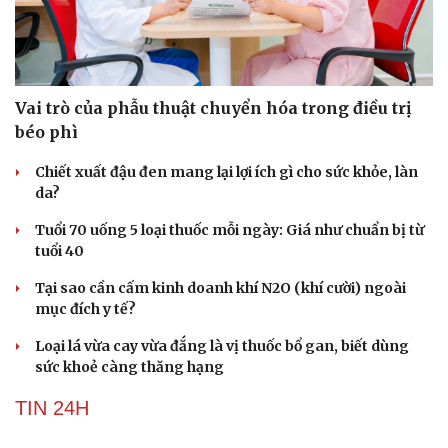
SỨC KHỎE
Văn hóa
Giải trí
Sân khấu - Điện ảnh
Nghệ sĩ
Văn học
Thời trang
Âm nhạc
Sao Việt
Di sản
Vai trò của phẫu thuật chuyển hóa trong điều trị
béo phì
Chiết xuất đậu đen mang lại lợi ích gì cho sức khỏe, làn
da?