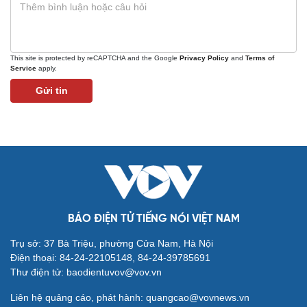
This site is protected by reCAPTCHA and the Google
Privacy Policy
and
Terms of
Service
apply.
Văn hóa
Giải trí
Gửi tin
Sân khấu - Điện ảnh
Nghệ sĩ
Văn học
Thời trang
Âm nhạc
Sao Việt
Di sản
BÁO ĐIỆN TỬ TIẾNG NÓI VIỆT NAM
Trụ sở: 37 Bà Triệu, phường Cửa Nam, Hà Nội
Điện thoại: 84-24-22105148, 84-24-39785691
Thư điện tử: baodientuvov@vov.vn
Du lịch
Podcast
Liên hệ quảng cáo, phát hành: quangcao@vovnews.vn
Tư vấn
Câu chuyện thời sự