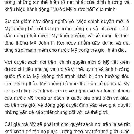
trong những sự thể hiện rõ nét nhất của định hướng và
khẩu hiệu hành động "Nước Mỹ trước hết" của mình.
Sự cắt giảm này đồng nghĩa với việc chính quyền mới ở
Thế giới
Multimedia
Mỹ buông bỏ một trong những công cụ và phương cách
Quan sát
Video
đắc dụng nhất được Mỹ khởi xướng và sử dụng từ thời
Cuộc sống đó đây
Ảnh
Hồ sơ
E-Magazine
tổng thống Mỹ John F. Kennedy nhằm gây dựng và gia
Infographic
tăng sức mạnh mềm cho nước Mỹ trong thế giới hiện đại.
Với quyết sách nói trên, chính quyền mới ở Mỹ tiết kiệm
được chi tiêu nhưng vai trò và vị thế, uy tín và ảnh hưởng
quốc tế của Mỹ không thể tránh khỏi bị ảnh hưởng tiêu
cực. Đồng thời, Mỹ buông bỏ như thế còn có nghĩa là Mỹ
có cách tiếp cận khác trước về nghĩa vụ và trách nhiệm
của nước Mỹ trong tư cách là quốc gia phát triển và giàu
có trên thế giới về đóng góp quyết định vào việc giải quyết
Kinh tế
Thị trường
những vấn đề cấp thiết chung đối với cả thế giới.
Bất động sản
Giá vàng
Khởi nghiệp
Tiêu dùng
Cái giá mà Mỹ sẽ phải trả cho quyết sách nói trên là sẽ rất
Tỷ giá
khó khăn để tập hợp lực lượng theo Mỹ trên thế giới. Các