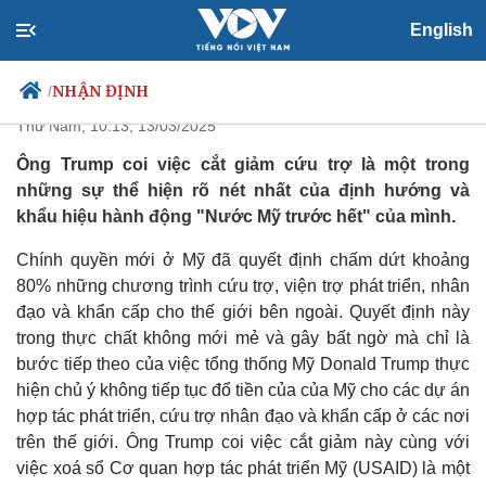
English
Cái giá của buông bỏ
NHẬN ĐỊNH
/
Thứ Năm, 10:13, 13/03/2025
Ông Trump coi việc cắt giảm cứu trợ là một trong
những sự thể hiện rõ nét nhất của định hướng và
Chính trị
Xã hội
khẩu hiệu hành động "Nước Mỹ trước hết" của mình.
Đảng
Tin 24h
Tổ chức nhân sự
Dự báo thời tiết
Chính quyền mới ở Mỹ đã quyết định chấm dứt khoảng
Quốc hội
Giáo dục
80% những chương trình cứu trợ, viện trợ phát triển, nhân
Nhận diện sự thật
Dấu ấn VOV
đạo và khẩn cấp cho thế giới bên ngoài. Quyết định này
Việc làm
trong thực chất không mới mẻ và gây bất ngờ mà chỉ là
Biển đảo
bước tiếp theo của việc tổng thống Mỹ Donald Trump thực
hiện chủ ý không tiếp tục đổ tiền của của Mỹ cho các dự án
hợp tác phát triển, cứu trợ nhân đạo và khẩn cấp ở các nơi
trên thế giới. Ông Trump coi việc cắt giảm này cùng với
việc xoá sổ Cơ quan hợp tác phát triển Mỹ (USAID) là một