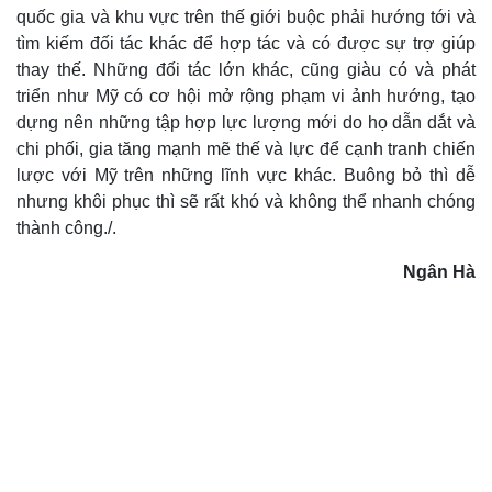
Chứng khoán
quốc gia và khu vực trên thế giới buộc phải hướng tới và
Giá cà phê
tìm kiếm đối tác khác để hợp tác và có được sự trợ giúp
thay thế. Những đối tác lớn khác, cũng giàu có và phát
triển như Mỹ có cơ hội mở rộng phạm vi ảnh hướng, tạo
dựng nên những tập hợp lực lượng mới do họ dẫn dắt và
chi phối, gia tăng mạnh mẽ thế và lực để cạnh tranh chiến
lược với Mỹ trên những lĩnh vực khác. Buông bỏ thì dễ
nhưng khôi phục thì sẽ rất khó và không thể nhanh chóng
thành công./.
Pháp luật
Quân sự - Quốc phòng
Ngân Hà
Vụ án
Vũ khí
Tin nóng
Việt Nam
Tư vấn luật
Phân tích