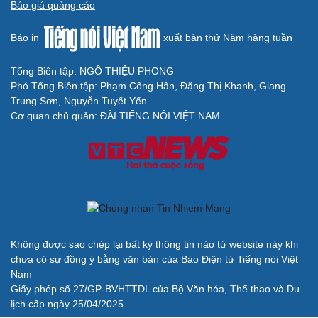
Báo giá quảng cáo
Săn Tour
Đọc truyện đêm khuya
check-in
Cửa sổ tình yêu
Báo in
xuất bản thứ Năm hàng tuần
Kể chuyện cho bé
Hạt giống tâm hồn
Tổng Biên tập: NGÔ THIỆU PHONG
Phó Tổng Biên tập: Phạm Công Hân, Đặng Thị Khanh, Giang
Trung Sơn, Nguyễn Tuyết Yến
Cơ quan chủ quản: ĐÀI TIẾNG NÓI VIỆT NAM
Cải chính
Không được sao chép lại bất kỳ thông tin nào từ website này khi
chưa có sự đồng ý bằng văn bản của Báo Điện tử Tiếng nói Việt
Nam
Giấy phép số 27/GP-BVHTTDL của Bộ Văn hóa, Thể thao và Du
lịch cấp ngày 25/04/2025