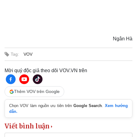
Vì cộng đồng
Chuyển đổi số
Ngân Hà
Tag:
VOV
Sức khỏe
Đời sống
Dinh dưỡng - món ngon
Nhà đẹp
Mời quý độc giả theo dõi VOV.VN trên
Cây thuốc
Blog
Sản phụ khoa
Tình yêu - Gia đình
Nhi khoa
Thêm VOV trên Google
Nam khoa
Làm đẹp - giảm cân
Chọn VOV làm nguồn ưu tiên trên
Google Search
.
Xem hướng
Phòng mạch online
dẫn.
Ăn sạch sống khỏe
Viết bình luận