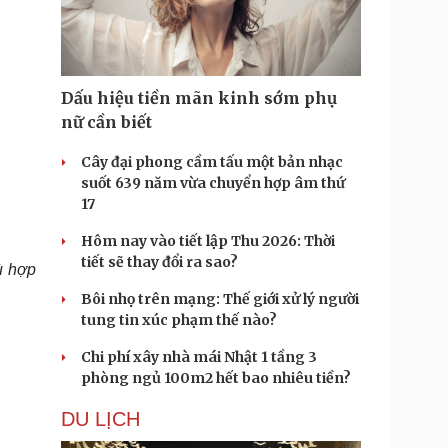
Doanh nghiệp 24h
Tin Công nghệ
Doanh nhân
Trải nghiệm
ì cộng đồng
Chuyển đổi số
Dấu hiệu tiền mãn kinh sớm phụ
u lịch
Podcast
nữ cần biết
Tư vấn
Câu chuyện thời sự
Săn Tour
Đọc truyện đêm khuya
Cây đại phong cầm tấu một bản nhạc
heck-in
Cửa sổ tình yêu
suốt 639 năm vừa chuyển hợp âm thứ
Kể chuyện cho bé
17
Hạt giống tâm hồn
Hôm nay vào tiết lập Thu 2026: Thời
tiết sẽ thay đổi ra sao?
ù hợp
Bôi nhọ trên mạng: Thế giới xử lý người
tung tin xúc phạm thế nào?
Chi phí xây nhà mái Nhật 1 tầng 3
phòng ngủ 100m2 hết bao nhiêu tiền?
DU LỊCH