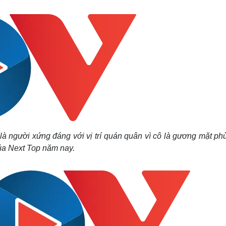
Lịch thi đấu bóng đá
Xe máy
Thế giới thể thao
Tư vấn
eSports
V
Hậu trường
Văn hóa
Giải trí
D
Sân khấu - Điện ảnh
Nghệ sĩ
Văn học
Thời trang
Âm nhạc
Sao Việt
c
Di sản
à người xứng đáng với vị trí quán quân vì cô là gương mặt ph
 của Next Top năm nay.