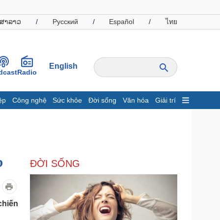
ສາລາວ
/
Русский
/
Español
/
ไทย
English
dcast
Radio
ệp
Công nghệ
Sức khỏe
Đời sống
Văn hóa
Giải trí
inh tế
Thị trường
ất động sản
Giá vàng
hởi nghiệp
Tiêu dùng
Tỷ giá
p
ĐỜI SỐNG
Chứng khoán
Giá cà phê
oanh nghiệp
Công nghệ
chiến
hông tin doanh nghiệp
Sành điệu