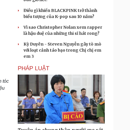
Điều gì khiến BLACKPINK trở thành
biểu tượng của K-pop sau 10 năm?
Vì sao Christopher Nolan xem rapper
là hậu duệ của những thi sĩ hát rong?
Kỳ Duyên - Steven Nguyễn gây tò mò
với loạt cảnh táo bạo trong Chị chị em
em 3
PHÁP LUẬT
h tóc
iệu