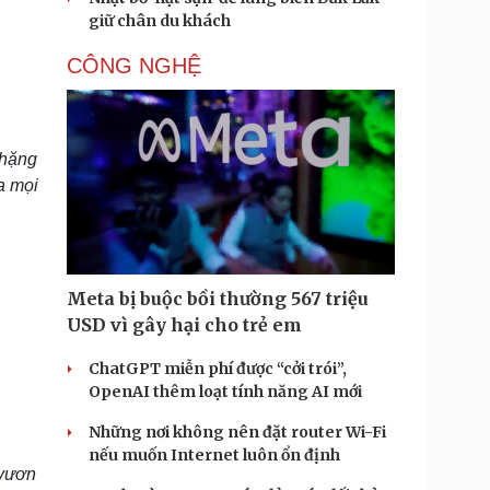
giữ chân du khách
CÔNG NGHỆ
chặng
a mọi
Meta bị buộc bồi thường 567 triệu
USD vì gây hại cho trẻ em
ChatGPT miễn phí được “cởi trói”,
OpenAI thêm loạt tính năng AI mới
Những nơi không nên đặt router Wi-Fi
nếu muốn Internet luôn ổn định
 vươn