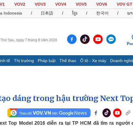
V1
VOV2
VOV3
VOV4
VOV5
VOV6
VOV GT
a Indonesia
/
日本語
/
ខ្មែរ
/
한국어
/
ພາ
Thứ Sáu, ngày 7 tháng 8 năm 2026
Po
inh tế
Thị trường
Pháp luật
Thể thao
Ô tô - Xe máy
Doanh nghi
Thế giới
Multimedia
K
Quan sát
Video
B
Cuộc sống đó đây
Ảnh
K
Hồ sơ
E-Magazine
tạo dáng trong hậu trường Next To
Infographic
Thể thao
Ô tô - Xe máy
D
ext Top Model 2016 diễn ra tại TP HCM đã tìm ra người 
Bóng đá
Ô tô
T