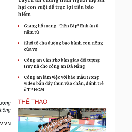
Tuyên án chung thân người mẹ sát
hại con ruột để trục lợi tiền bảo
hiểm
Giang hồ mạng “Tiến Bịp” lĩnh án 8
năm tù
Khởi tố cha dượng bạo hành con riêng
của vợ
Công an Cần Thơ bàn giao đối tượng
truy nã cho công an Đà Nẵng
Công an làm việc với bảo mẫu trong
video bắn dây thun vào chân, đánh trẻ
ở TP.HCM
THỂ THAO
rường
không
V.VN