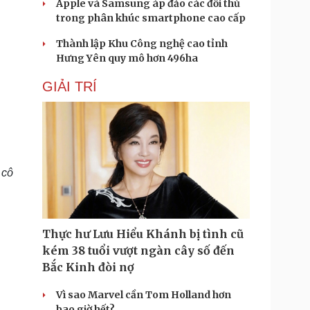
Apple và Samsung áp đảo các đối thủ
trong phân khúc smartphone cao cấp
Thành lập Khu Công nghệ cao tỉnh
Hưng Yên quy mô hơn 496ha
GIẢI TRÍ
 cô
Thực hư Lưu Hiểu Khánh bị tình cũ
kém 38 tuổi vượt ngàn cây số đến
Bắc Kinh đòi nợ
Vì sao Marvel cần Tom Holland hơn
bao giờ hết?