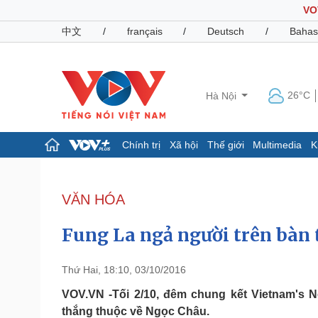
VO
中文
/
français
/
Deutsch
/
Bahas
26°C
Hà Nội
Chính trị
Xã hội
Thế giới
Multimedia
K
Chính trị
Xã hội
Đảng
Tin 24h
VĂN HÓA
Tổ chức nhân sự
Dự báo thời tiết
Quốc hội
Giáo dục
Fung La ngả người trên bàn 
Nhận diện sự thật
Dấu ấn VOV
Việc làm
Biển đảo
Thứ Hai, 18:10, 03/10/2016
Pháp luật
Quân sự - Quốc phòng
VOV.VN -Tối 2/10, đêm chung kết Vietnam's N
thắng thuộc về Ngọc Châu.
Vụ án
Vũ khí