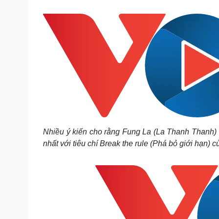
Tin nóng
Việt Nam
Tư vấn luật
Phân tích
Sức khỏe
Đời sống
Dinh dưỡng - món ngon
Nhà đẹp
Cây thuốc
Blog
Sản phụ khoa
Tình yêu - Gia đình
Nhi khoa
Nam khoa
Làm đẹp - giảm cân
Phòng mạch online
Nhiều ý kiến cho rằng Fung La (La Thanh Thanh) l
Ăn sạch sống khỏe
nhất với tiêu chí Break the rule (Phá bỏ giới hạn)
Cải chính