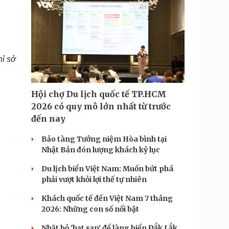
hỉ sở
Hội chợ Du lịch quốc tế TP.HCM
2026 có quy mô lớn nhất từ trước
đến nay
Bảo tàng Tưởng niệm Hòa bình tại
Nhật Bản đón lượng khách kỷ lục
Du lịch biển Việt Nam: Muốn bứt phá
phải vượt khỏi lợi thế tự nhiên
Khách quốc tế đến Việt Nam 7 tháng
2026: Những con số nổi bật
Nhặt bỏ 'hạt sạn' để làng biển Đắk Lắk