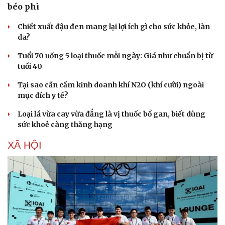
béo phì
Chiết xuất đậu đen mang lại lợi ích gì cho sức khỏe, làn
da?
Tuổi 70 uống 5 loại thuốc mỗi ngày: Giá như chuẩn bị từ
tuổi 40
Tại sao cần cấm kinh doanh khí N2O (khí cười) ngoài
mục đích y tế?
Loại lá vừa cay vừa đắng là vị thuốc bổ gan, biết dùng
sức khoẻ càng thăng hạng
XÃ HỘI
Văn hóa
Giải trí
Sân khấu - Điện ảnh
Nghệ sĩ
Văn học
Thời trang
Âm nhạc
Sao Việt
Di sản