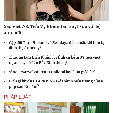
Sao Việt 7-8: Tiểu Vy khiến fan xuýt xoa với bộ
ảnh mới
Cặp đôi Tom Holland và Zendaya đã bí mật kết hôn tại
dinh thự ở Surrey?
Thực hư Lưu Hiểu Khánh bị tình cũ kém 38 tuổi vượt
Doanh nghiệp
Công nghệ
ngàn cây số đến Bắc Kinh đòi nợ
Thông tin doanh nghiệp
Sành điệu
Vì sao Marvel cần Tom Holland hơn bao giờ hết?
Doanh nghiệp 24h
Tin Công nghệ
Doanh nhân
Trải nghiệm
Điều gì khiến BLACKPINK trở thành biểu tượng của K-
Vì cộng đồng
Chuyển đổi số
pop sau 10 năm?
PHÁP LUẬT