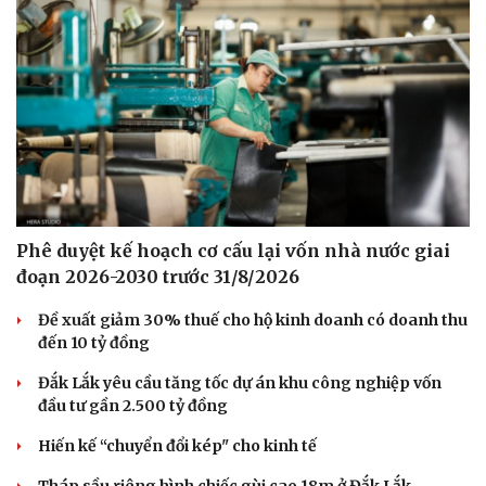
Phê duyệt kế hoạch cơ cấu lại vốn nhà nước giai
đoạn 2026-2030 trước 31/8/2026
Đề xuất giảm 30% thuế cho hộ kinh doanh có doanh thu
đến 10 tỷ đồng
Du lịch
Podcast
Tư vấn
Câu chuyện thời sự
Đắk Lắk yêu cầu tăng tốc dự án khu công nghiệp vốn
Săn Tour
Đọc truyện đêm khuya
đầu tư gần 2.500 tỷ đồng
check-in
Cửa sổ tình yêu
Hiến kế “chuyển đổi kép" cho kinh tế
Kể chuyện cho bé
Hạt giống tâm hồn
Tháp sầu riêng hình chiếc gùi cao 18m ở Đắk Lắk