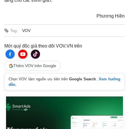
tặng cho các thính giả
./.
Phương Hiền
Tag:
VOV
Mời quý độc giả theo dõi VOV.VN trên
Thêm VOV trên Google
Thế giới
Multimedia
Quan sát
Video
Chọn VOV làm nguồn ưu tiên trên
Google Search
.
Xem hướng
Cuộc sống đó đây
Ảnh
dẫn.
Hồ sơ
E-Magazine
Infographic