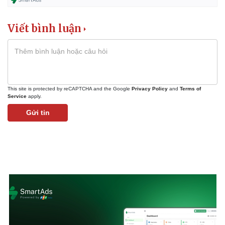
Viết bình luận
This site is protected by reCAPTCHA and the Google
Privacy Policy
and
Terms of
Service
apply.
Gửi tin
Kinh tế
Thị trường
Bất động sản
Giá vàng
Khởi nghiệp
Tiêu dùng
Tỷ giá
Chứng khoán
Giá cà phê