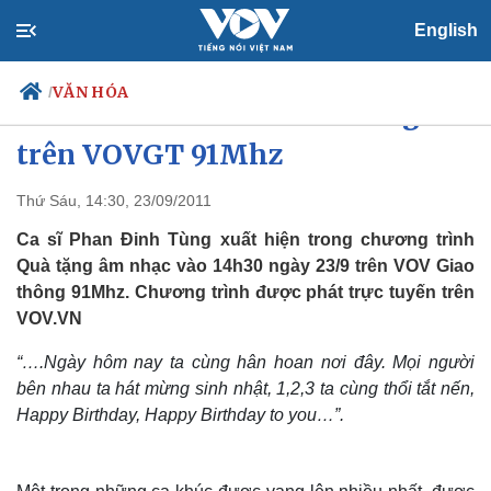
English
VĂN HÓA
/
Giao lưu với Phan Đinh Tùng
trên VOVGT 91Mhz
Thứ Sáu, 14:30, 23/09/2011
Chính trị
Xã hội
Đảng
Tin 24h
Ca sĩ Phan Đinh Tùng xuất hiện trong chương trình
Tổ chức nhân sự
Dự báo thời tiết
Quà tặng âm nhạc vào 14h30 ngày 23/9 trên VOV Giao
Quốc hội
Giáo dục
thông 91Mhz. Chương trình được phát trực tuyến trên
Nhận diện sự thật
Dấu ấn VOV
VOV.VN
Việc làm
Biển đảo
“….Ngày hôm nay ta cùng hân hoan nơi đây. Mọi người
bên nhau ta hát mừng sinh nhật, 1,2,3 ta cùng thổi tắt nến,
Happy Birthday, Happy Birthday to you…”.