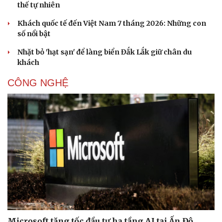
thế tự nhiên
Khách quốc tế đến Việt Nam 7 tháng 2026: Những con
số nổi bật
Nhặt bỏ 'hạt sạn' để làng biển Đắk Lắk giữ chân du
khách
CÔNG NGHỆ
Thể thao
Ô tô - Xe máy
Bóng đá
Ô tô
Lịch thi đấu bóng đá
Xe máy
Thế giới thể thao
Tư vấn
eSports
Hậu trường
Microsoft tăng tốc đầu tư hạ tầng AI tại Ấn Độ