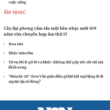
Cuốn sách giúp người bận rộn thoát khỏi vòng
xoáy kiệt sức
"Bẫy bản năng - Trực giác của bạn không đáng tin
đâu": Khi dữ liệu lên tiếng
Truyện ngắn: Khoảng lặng
Truyện ngắn "Trong đoàn quân"
"Cái chết và sự bất tử" - cuốn sách thay đổi cách nhìn về
cuộc sống
ÂM NHẠC