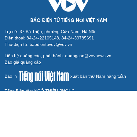
Cây đại phong cầm tấu một bản nhạc suốt 639
năm vừa chuyển hợp âm thứ 17
Hoa sữa
Khúc mùa thu
Từ vụ MCK gỡ 19 ca khúc: Không thể gây sốc rồi chỉ xin
lỗi là xong
“Mùa hè 26”: Đen Vâu giấu điều gì khi bất ngờ lặng lẽ đi
ngược lại số đông?