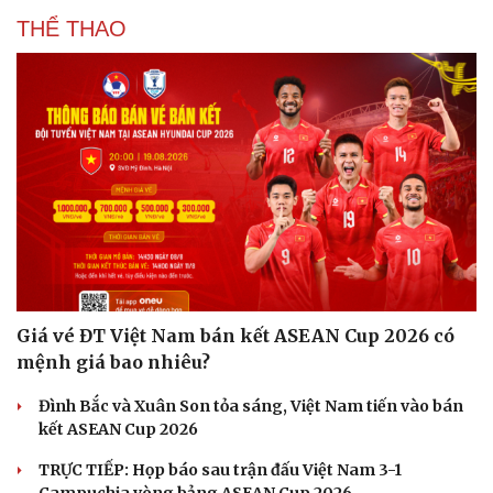
THỂ THAO
Sức khỏe
Đời sống
Dinh dưỡng - món ngon
Nhà đẹp
Cây thuốc
Blog
Giá vé ĐT Việt Nam bán kết ASEAN Cup 2026 có
Sản phụ khoa
Tình yêu - Gia đình
mệnh giá bao nhiêu?
Nhi khoa
Nam khoa
Đình Bắc và Xuân Son tỏa sáng, Việt Nam tiến vào bán
Làm đẹp - giảm cân
kết ASEAN Cup 2026
Phòng mạch online
Ăn sạch sống khỏe
TRỰC TIẾP: Họp báo sau trận đấu Việt Nam 3-1