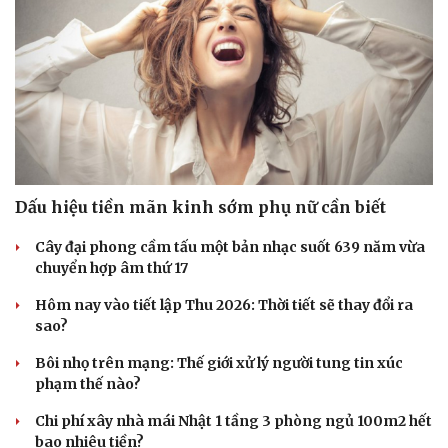
Dấu hiệu tiền mãn kinh sớm phụ nữ cần biết
Cây đại phong cầm tấu một bản nhạc suốt 639 năm vừa
Pháp luật
Quân sự - Quốc phòng
chuyển hợp âm thứ 17
Vụ án
Vũ khí
Tin nóng
Việt Nam
Hôm nay vào tiết lập Thu 2026: Thời tiết sẽ thay đổi ra
Tư vấn luật
Phân tích
sao?
Bôi nhọ trên mạng: Thế giới xử lý người tung tin xúc
phạm thế nào?
Chi phí xây nhà mái Nhật 1 tầng 3 phòng ngủ 100m2 hết
bao nhiêu tiền?