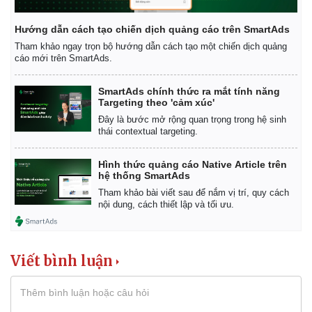
This site is protected by reCAPTCHA and the Google
Privacy Policy
and
Terms of
Service
apply.
Gửi tin
Kinh tế
Thị trường
Bất động sản
Giá vàng
Khởi nghiệp
Tiêu dùng
Tỷ giá
Chứng khoán
Giá cà phê