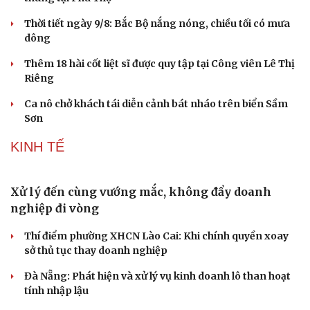
Xử lý đến cùng vướng mắc, không đẩy doanh
nghiệp đi vòng
Thí điểm phường XHCN Lào Cai: Khi chính quyền xoay
sở thủ tục thay doanh nghiệp
Đà Nẵng: Phát hiện và xử lý vụ kinh doanh lô than hoạt
tính nhập lậu
Hưng Yên tổ chức Lễ hội và xúc tiến thương mại nhãn
lồng năm 2026
Bài toán hút vốn, không chỉ là chuyển đổi xanh
SÂN KHẤU - ĐIỆN ẢNH
Du lịch
Podcast
Tư vấn
Câu chuyện thời sự
Săn Tour
Đọc truyện đêm khuya