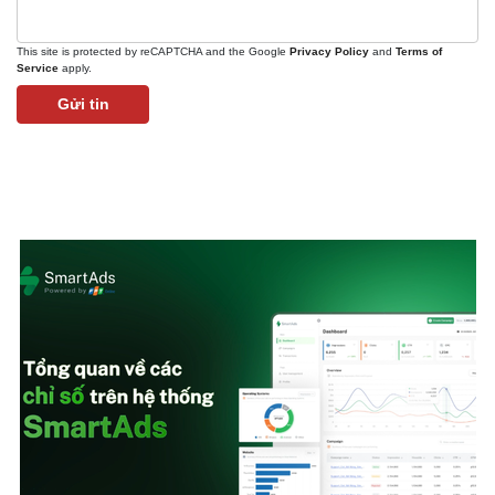
Các chỉ số quảng cáo trong trình quản lý của
SmartAds
Thông qua các chỉ số này, thương hiệu đánh giá mức độ hiển thị,
tương tác, hiệu quả chi phí.
| SmartAds
ĐỜI SỐNG