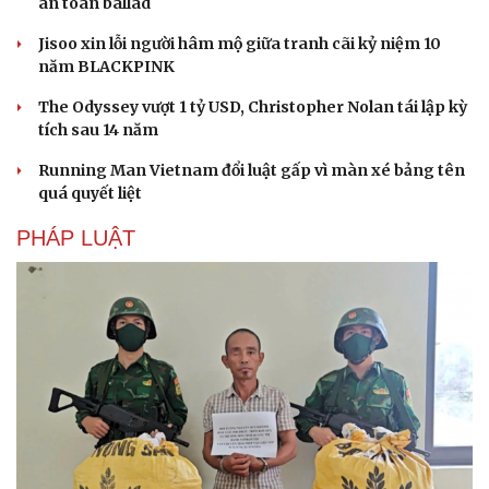
Biên phòng Quảng Trị ngăn chặn vận chuyển
hơn 210 kg vật liệu nổ
2 đối tượng lừa đảo hơn 7 tỷ đồng bằng thủ đoạn "vay
đáo hạn ngân hàng"
Tạm giam cha dượng hành hạ, bắt bé gái 11 tuổi quỳ đến
1 giờ sáng
Bị bắt sau khi qua Campuchia mua súng quân dụng để
"phòng thân"
Bắt giam nữ TikToker Phượng Nguyễn
THỂ THAO