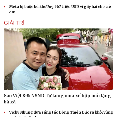
Vicky Nhung đưa sáng tác Đông Thiên Đức ra khỏi vùng
an toàn ballad
Jisoo xin lỗi người hâm mộ giữa tranh cãi kỷ niệm 10
năm BLACKPINK
The Odyssey vượt 1 tỷ USD, Christopher Nolan tái lập kỳ
tích sau 14 năm
Running Man Vietnam đổi luật gấp vì màn xé bảng tên
quá quyết liệt
PHÁP LUẬT
Doanh nghiệp
Công nghệ
Thông tin doanh nghiệp
Sành điệu
Doanh nghiệp 24h
Tin Công nghệ
Doanh nhân
Trải nghiệm
Vì cộng đồng
Chuyển đổi số