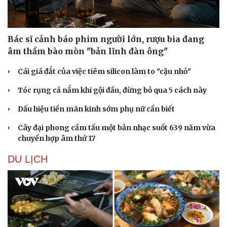
Những hương vị đưa TP.HCM thành thiên đường
ẩm thực đường phố hàng đầu thế giới
Nối đà tăng trưởng, du lịch Vĩnh Long hấp dẫn khách
quốc tế
Công nghiệp giải trí "chắp cánh" cho điểm đến du lịch
Gia Lai
Hội chợ Du lịch quốc tế TP.HCM 2026 có quy mô lớn nhất
từ trước đến nay
Bảo tàng Tưởng niệm Hòa bình tại Nhật Bản đón lượng
khách kỷ lục