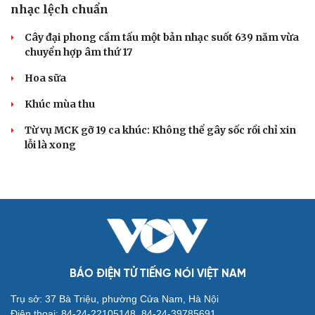
Truyện ngắn: Khoảng lặng
Truyện ngắn "Trong đoàn quân"
"Cái chết và sự bất tử" - cuốn sách thay đổi cách nhìn về
cuộc sống
ÂM NHẠC
Cần một hệ sinh thái trách nhiệm để ngăn âm
nhạc lệch chuẩn