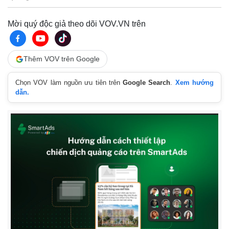
Hướng dẫn cách tạo chiến dịch quảng cáo trên SmartAds
Tham khảo ngay trọn bộ hướng dẫn cách tạo một chiến dịch quảng
cáo mới trên SmartAds.
SmartAds chính thức ra mắt tính năng
Targeting theo 'cảm xúc'
Đây là bước mở rộng quan trọng trong hệ sinh
thái contextual targeting.
Hình thức quảng cáo Native Article trên
hệ thống SmartAds
Tham khảo bài viết sau để nắm vị trí, quy cách
nội dung, cách thiết lập và tối ưu.
Viết bình luận