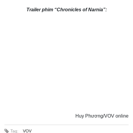
Tag:
VOV
Mời quý độc giả theo dõi VOV.VN trên
Thêm VOV trên Google
Chọn VOV làm nguồn ưu tiên trên
Google Search
.
Xem hướng
dẫn.
Thế giới
Multimedia
Quan sát
Video
Cuộc sống đó đây
Ảnh
Hồ sơ
E-Magazine
Infographic