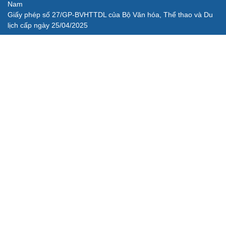
Thư điện tử: baodientuvov@vov.vn
Liên hệ quảng cáo, phát hành: quangcao@vovnews.vn
Báo giá quảng cáo
Báo in
xuất bản thứ Năm hàng tuần
Tổng Biên tập: NGÔ THIỆU PHONG
Phó Tổng Biên tập: Phạm Công Hân, Đặng Thị Khanh, Giang
Trung Sơn, Nguyễn Tuyết Yến
Cơ quan chủ quản: ĐÀI TIẾNG NÓI VIỆT NAM
Không được sao chép lại bất kỳ thông tin nào từ website này khi
chưa có sự đồng ý bằng văn bản của Báo Điện tử Tiếng nói Việt
Nam