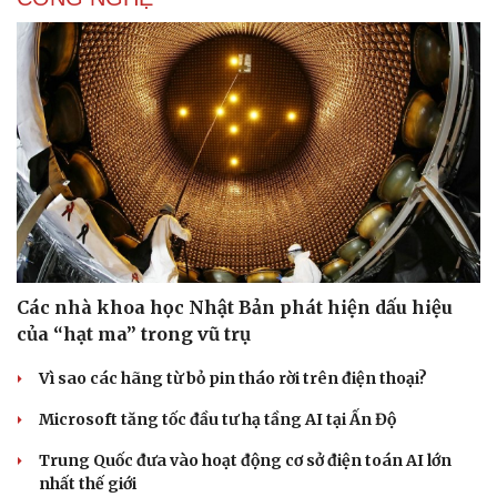
nhất thế giới
Meta bị buộc bồi thường 567 triệu USD vì gây hại cho trẻ
em
GIẢI TRÍ
Sao Việt 8-8: NSND Tự Long mua xế hộp mới tặng
bà xã