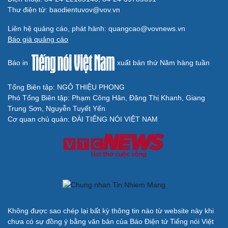
Cây đại phong cầm tấu một bản nhạc suốt 639 năm vừa
chuyển hợp âm thứ 17
Hoa sữa
Khúc mùa thu
Từ vụ MCK gỡ 19 ca khúc: Không thể gây sốc rồi chỉ xin
lỗi là xong
BÁO ĐIỆN TỬ TIẾNG NÓI VIỆT NAM
Trụ sở: 37 Bà Triệu, phường Cửa Nam, Hà Nội
Điện thoại: 84-24-22105148, 84-24-39785691