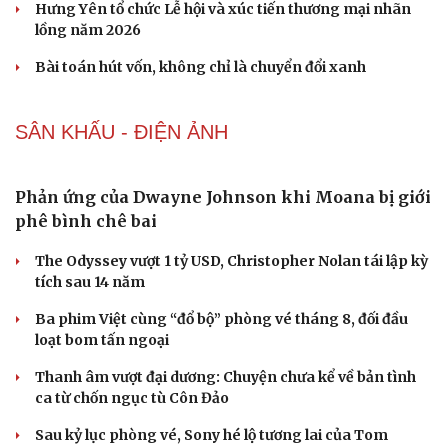
check-in
Cửa sổ tình yêu
Kể chuyện cho bé
Hạt giống tâm hồn
Phản ứng của Dwayne Johnson khi Moana bị giới
phê bình chê bai
The Odyssey vượt 1 tỷ USD, Christopher Nolan tái lập kỳ
tích sau 14 năm
Ba phim Việt cùng “đổ bộ” phòng vé tháng 8, đối đầu
loạt bom tấn ngoại
Thanh âm vượt đại dương: Chuyện chưa kể về bản tình
ca từ chốn ngục tù Côn Đảo
Sau kỷ lục phòng vé, Sony hé lộ tương lai của Tom