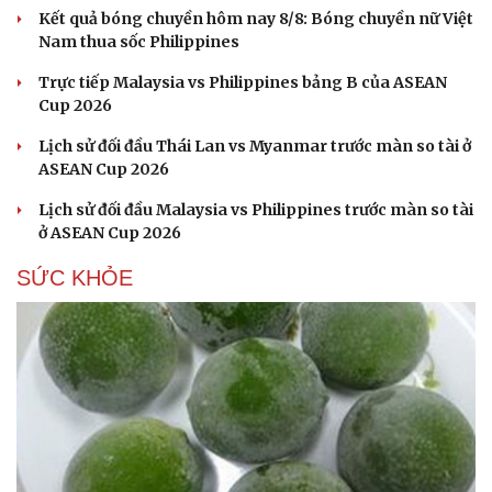
Kết quả bóng chuyền hôm nay 8/8: Bóng chuyền nữ Việt
Nam thua sốc Philippines
Trực tiếp Malaysia vs Philippines bảng B của ASEAN
Cup 2026
Lịch sử đối đầu Thái Lan vs Myanmar trước màn so tài ở
ASEAN Cup 2026
Sức khỏe
Đời sống
Lịch sử đối đầu Malaysia vs Philippines trước màn so tài
Dinh dưỡng - món ngon
Nhà đẹp
ở ASEAN Cup 2026
Cây thuốc
Blog
Sản phụ khoa
Tình yêu - Gia đình
SỨC KHỎE
Nhi khoa
Nam khoa
Làm đẹp - giảm cân
Phòng mạch online
Ăn sạch sống khỏe