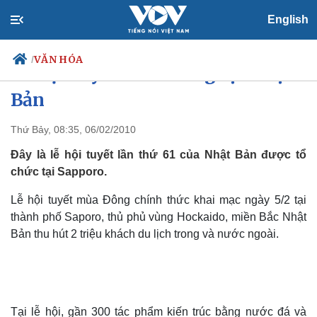
English
VĂN HÓA
/
Lễ hội tuyết mùa Đông tại Nhật
Bản
Thứ Bảy, 08:35, 06/02/2010
Chính trị
Xã hội
Đảng
Tin 24h
Đây là lễ hội tuyết lần thứ 61 của Nhật Bản được tổ
Tổ chức nhân sự
Dự báo thời tiết
chức tại Sapporo.
Quốc hội
Giáo dục
Nhận diện sự thật
Dấu ấn VOV
Lễ hội tuyết mùa Đông chính thức khai mạc ngày 5/2 tại
Việc làm
thành phố Saporo, thủ phủ vùng Hockaido, miền Bắc Nhật
Biển đảo
Bản thu hút 2 triệu khách du lịch trong và nước ngoài.
Tại lễ hội, gần 300 tác phẩm kiến trúc bằng nước đá và