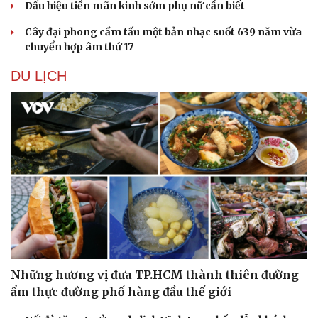
Dấu hiệu tiền mãn kinh sớm phụ nữ cần biết
Cây đại phong cầm tấu một bản nhạc suốt 639 năm vừa
chuyển hợp âm thứ 17
DU LỊCH
Pháp luật
Quân sự - Quốc phòng
Vụ án
Vũ khí
Tin nóng
Việt Nam
Tư vấn luật
Phân tích
Những hương vị đưa TP.HCM thành thiên đường
ẩm thực đường phố hàng đầu thế giới