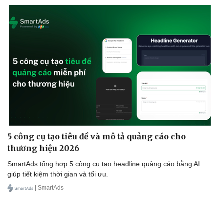
Kinh tế
Thị trường
Bất động sản
Giá vàng
Khởi nghiệp
Tiêu dùng
Tỷ giá
5 công cụ tạo tiêu đề và mô tả quảng cáo cho
Chứng khoán
thương hiệu 2026
Giá cà phê
SmartAds tổng hợp 5 công cụ tạo headline quảng cáo bằng AI
giúp tiết kiệm thời gian và tối ưu.
| SmartAds