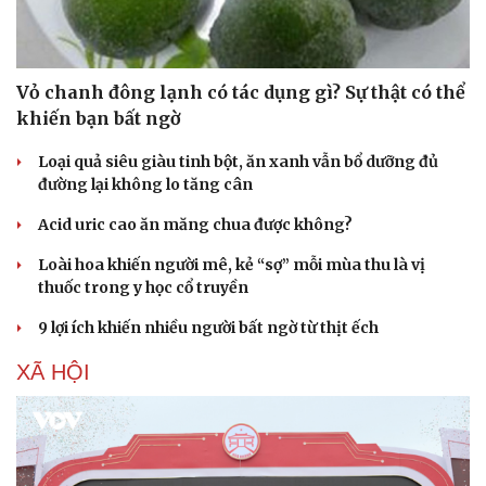
Vỏ chanh đông lạnh có tác dụng gì? Sự thật có thể
khiến bạn bất ngờ
Loại quả siêu giàu tinh bột, ăn xanh vẫn bổ dưỡng đủ
đường lại không lo tăng cân
Acid uric cao ăn măng chua được không?
Loài hoa khiến người mê, kẻ “sợ” mỗi mùa thu là vị
thuốc trong y học cổ truyền
9 lợi ích khiến nhiều người bất ngờ từ thịt ếch
XÃ HỘI