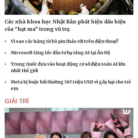
Các nhà khoa học Nhật Bản phát hiện dấu hiệu
của “hạt ma” trong vũ trụ
Vì sao các hãng từ bỏ pin tháo rời trên điện thoại?
Microsoft tăng tốc đầu tư hạ tầng AI tại Ấn Độ
Thể thao
Ô tô - Xe máy
Bóng đá
Ô tô
Trung Quốc đưa vào hoạt động cơ sở điện toán AI lớn
Lịch thi đấu bóng đá
Xe máy
nhất thế giới
Thế giới thể thao
Tư vấn
Meta bị buộc bồi thường 567 triệu USD vì gây hại cho trẻ
eSports
em
Hậu trường
GIẢI TRÍ