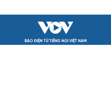
BÁO ĐIỆN TỬ TIẾNG NÓI VIỆT NAM
Trụ sở: 37 Bà Triệu, phường Cửa Nam, Hà Nội
Điện thoại: 84-24-22105148, 84-24-39785691
Thư điện tử: baodientuvov@vov.vn
Liên hệ quảng cáo, phát hành: quangcao@vovnews.vn
Báo giá quảng cáo
Báo in
xuất bản thứ Năm hàng tuần
Tổng Biên tập: NGÔ THIỆU PHONG
Phó Tổng Biên tập: Phạm Công Hân, Đặng Thị Khanh, Giang
Trung Sơn, Nguyễn Tuyết Yến