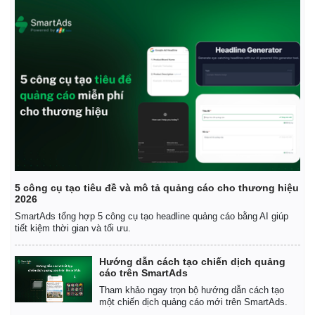
Thế giới
Multimedia
Quan sát
Video
Cuộc sống đó đây
Ảnh
5 công cụ tạo tiêu đề và mô tả quảng cáo cho thương hiệu
2026
Hồ sơ
E-Magazine
Infographic
SmartAds tổng hợp 5 công cụ tạo headline quảng cáo bằng AI giúp
tiết kiệm thời gian và tối ưu.
Hướng dẫn cách tạo chiến dịch quảng
cáo trên SmartAds
Tham khảo ngay trọn bộ hướng dẫn cách tạo
một chiến dịch quảng cáo mới trên SmartAds.