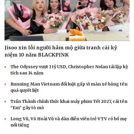
Jisoo xin lỗi người hâm mộ giữa tranh cãi kỷ
niệm 10 năm BLACKPINK
The Odyssey vượt 1 tỷ USD, Christopher Nolan tái lập kỳ
tích sau 14 năm
Running Man Vietnam đổi luật gấp vì màn xé bảng tên
quá quyết liệt
Trấn Thành chính thức khai máy phim Tết 2027, cái tên
“Em” gây tò mò
Long Vũ, Võ Hoài Vũ và dàn diễn viên trẻ VTV có bố mẹ
nổi tiếng