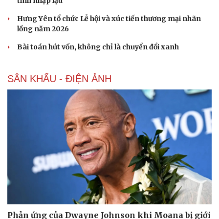
tính nhập lậu
Hưng Yên tổ chức Lễ hội và xúc tiến thương mại nhãn
lồng năm 2026
Bài toán hút vốn, không chỉ là chuyển đổi xanh
SÂN KHẤU - ĐIỆN ẢNH
Du lịch
Podcast
Tư vấn
Câu chuyện thời sự
Săn Tour
Đọc truyện đêm khuya
check-in
Cửa sổ tình yêu
Kể chuyện cho bé
Hạt giống tâm hồn
Phản ứng của Dwayne Johnson khi Moana bị giới