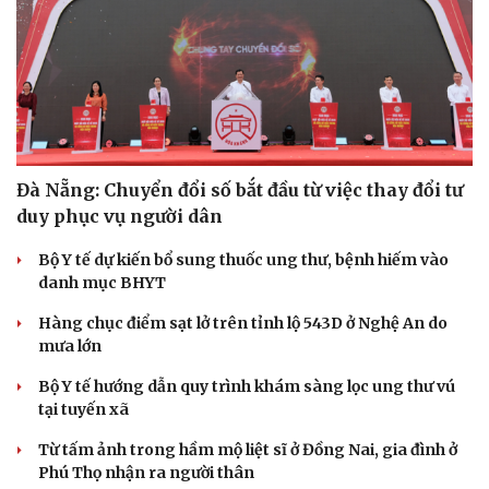
Đà Nẵng: Chuyển đổi số bắt đầu từ việc thay đổi tư
duy phục vụ người dân
Bộ Y tế dự kiến bổ sung thuốc ung thư, bệnh hiếm vào
Văn hóa
Giải trí
danh mục BHYT
Sân khấu - Điện ảnh
Nghệ sĩ
Văn học
Thời trang
Hàng chục điểm sạt lở trên tỉnh lộ 543D ở Nghệ An do
Âm nhạc
Sao Việt
mưa lớn
Di sản
Bộ Y tế hướng dẫn quy trình khám sàng lọc ung thư vú
tại tuyến xã
Từ tấm ảnh trong hầm mộ liệt sĩ ở Đồng Nai, gia đình ở
Phú Thọ nhận ra người thân