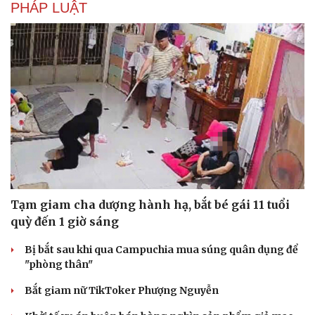
PHÁP LUẬT
Doanh nghiệp
Công nghệ
Thông tin doanh nghiệp
Sành điệu
Doanh nghiệp 24h
Tin Công nghệ
Doanh nhân
Trải nghiệm
Vì cộng đồng
Chuyển đổi số
Tạm giam cha dượng hành hạ, bắt bé gái 11 tuổi
quỳ đến 1 giờ sáng
Bị bắt sau khi qua Campuchia mua súng quân dụng để
"phòng thân"
Bắt giam nữ TikToker Phượng Nguyễn