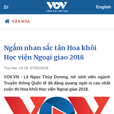
English
VĂN HÓA
/
Ngắm nhan sắc tân Hoa khôi
Chính trị
Xã hội
Đảng
Tin 24h
Học viện Ngoại giao 2018
Tổ chức nhân sự
Dự báo thời tiết
Quốc hội
Giáo dục
Thứ Hai, 15:29, 07/05/2018
Nhận diện sự thật
Dấu ấn VOV
Việc làm
VOV.VN - Lê Ngọc Thùy Dương, nữ sinh viên ngành
Biển đảo
Truyền thông Quốc tế đã đăng quang ngôi vị cao nhất
cuộc thi Hoa khôi Học viện Ngoại giao 2018.