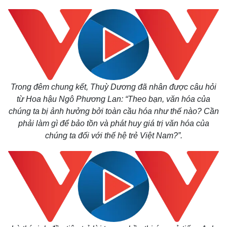
Thế giới
Multimedia
Trong đêm chung kết, Thuỳ Dương đã nhân được câu hỏi
Quan sát
Video
từ Hoa hậu Ngô Phương Lan: “Theo bạn, văn hóa của
Cuộc sống đó đây
Ảnh
chúng ta bị ảnh hưởng bởi toàn cầu hóa như thế nào? Cần
Hồ sơ
E-Magazine
phải làm gì để bảo tồn và phát huy giá trị văn hóa của
Infographic
chúng ta đối với thế hệ trẻ Việt Nam?”.