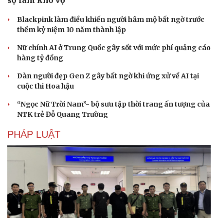
Blackpink làm điều khiến người hâm mộ bất ngờ trước
thềm kỷ niệm 10 năm thành lập
Nữ chính AI ở Trung Quốc gây sốt với mức phí quảng cáo
hàng tỷ đồng
Dàn người đẹp Gen Z gây bất ngờ khi ứng xử về AI tại
cuộc thi Hoa hậu
“Ngọc Nữ Trời Nam”- bộ sưu tập thời trang ấn tượng của
NTK trẻ Đỗ Quang Trường
PHÁP LUẬT