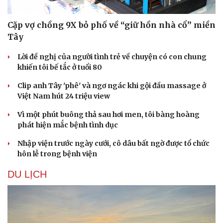
Cặp vợ chồng 9X bỏ phố về “giữ hồn nhà cổ” miền
Tây
Lời đề nghị của người tình trẻ về chuyện có con chung
khiến tôi bế tắc ở tuổi 80
Clip anh Tây 'phê' và ngơ ngác khi gội đầu massage ở
Việt Nam hút 24 triệu view
Vì một phút buông thả sau hơi men, tôi bàng hoàng
phát hiện mắc bệnh tình dục
Sức khỏe
Đời sống
Dinh dưỡng - món ngon
Nhà đẹp
Nhập viện trước ngày cưới, cô dâu bất ngờ được tổ chức
Cây thuốc
Blog
hôn lễ trong bệnh viện
Sản phụ khoa
Tình yêu - Gia đình
Nhi khoa
DU LỊCH
Nam khoa
Làm đẹp - giảm cân
Phòng mạch online
Ăn sạch sống khỏe