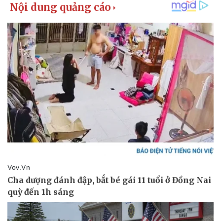
Pháp luật
Quân sự - Quốc phòng
Vụ án
Vũ khí
Tin nóng
Việt Nam
Tư vấn luật
Phân tích