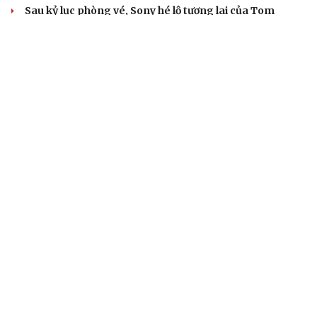
Sau kỷ lục phòng vé, Sony hé lộ tương lai của Tom
Holland với Spider-Man
Tiến sát 1 tỷ USD, "The Odyssey" vẫn vướng tranh cãi
chưa có hồi kết
Hoạt hình Việt Wolfoo thua kiện bản quyền Peppa Pig
VĂN HỌC