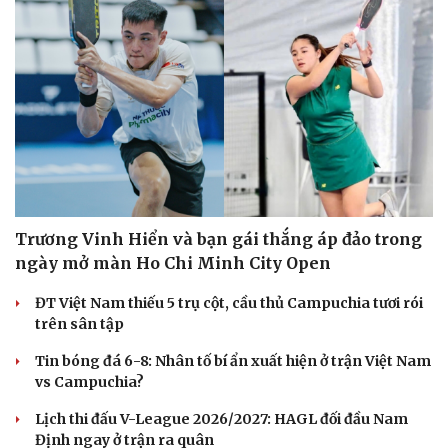
Du lịch
Podcast
Tư vấn
Câu chuyện thời sự
Trương Vinh Hiển và bạn gái thắng áp đảo trong
Săn Tour
Đọc truyện đêm khuya
check-in
Cửa sổ tình yêu
ngày mở màn Ho Chi Minh City Open
Kể chuyện cho bé
Hạt giống tâm hồn
ĐT Việt Nam thiếu 5 trụ cột, cầu thủ Campuchia tươi rói
trên sân tập
Tin bóng đá 6-8: Nhân tố bí ẩn xuất hiện ở trận Việt Nam
vs Campuchia?
Lịch thi đấu V-League 2026/2027: HAGL đối đầu Nam
Định ngay ở trận ra quân