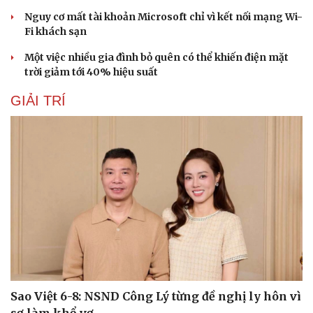
Nguy cơ mất tài khoản Microsoft chỉ vì kết nối mạng Wi-
Fi khách sạn
Một việc nhiều gia đình bỏ quên có thể khiến điện mặt
trời giảm tới 40% hiệu suất
GIẢI TRÍ
Văn hóa
Giải trí
Sân khấu - Điện ảnh
Nghệ sĩ
Văn học
Thời trang
Âm nhạc
Sao Việt
Di sản
Sao Việt 6-8: NSND Công Lý từng đề nghị ly hôn vì
sợ làm khổ vợ