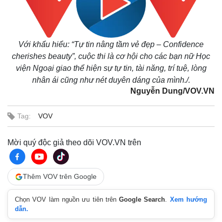
Kinh tế
Thị trường
Với khẩu hiểu: “Tự tin nâng tầm vẻ đẹp – Confidence
Bất động sản
Giá vàng
cherishes beauty”, cuộc thi là cơ hội cho các bạn nữ Học
Khởi nghiệp
Tiêu dùng
viện Ngoại giao thể hiện sự tự tin, tài năng, trí tuệ, lòng
Tỷ giá
nhân ái cũng như nét duyên dáng của mình./.
Chứng khoán
Nguyễn Dung/VOV.VN
Giá cà phê
Tag:
VOV
Mời quý độc giả theo dõi VOV.VN trên
Thêm VOV trên Google
Chọn VOV làm nguồn ưu tiên trên
Google Search
.
Xem hướng
dẫn.