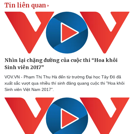
Tin liên quan
Nhìn lại chặng đường của cuộc thi “Hoa khôi
Sinh viên 2017”
VOV.VN - Phạm Thị Thu Hà đến từ trường Đại học Tây Đô đã
xuất sắc vượt qua nhiều thí sinh đăng quang cuộc thi "Hoa khôi
Sinh viên Việt Nam 2017".
Doanh nghiệp
Công nghệ
Thông tin doanh nghiệp
Sành điệu
Doanh nghiệp 24h
Tin Công nghệ
Doanh nhân
Trải nghiệm
Vì cộng đồng
Chuyển đổi số