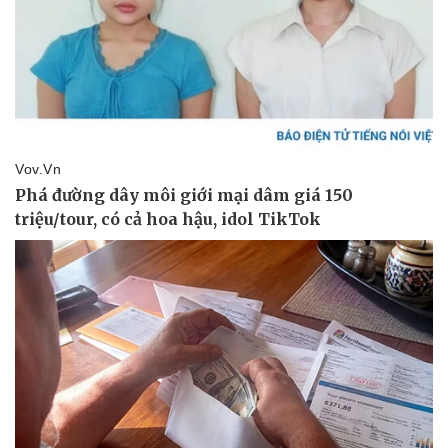
Thể thao
Ô tô - Xe máy
Bóng đá
Ô tô
Lịch thi đấu bóng đá
Xe máy