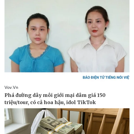
Kinh tế
Thị trường
Bất động sản
Giá vàng
Khởi nghiệp
Tiêu dùng
Tỷ giá
Chứng khoán
Giá cà phê