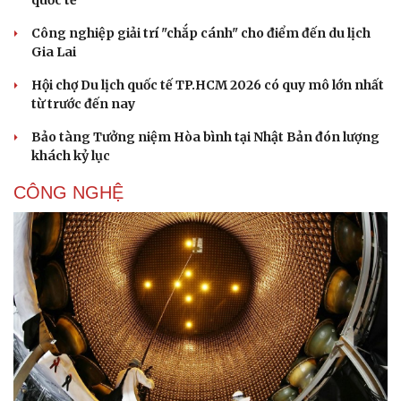
Công nghiệp giải trí "chắp cánh" cho điểm đến du lịch
Gia Lai
Hội chợ Du lịch quốc tế TP.HCM 2026 có quy mô lớn nhất
từ trước đến nay
Bảo tàng Tưởng niệm Hòa bình tại Nhật Bản đón lượng
khách kỷ lục
CÔNG NGHỆ
Sức khỏe
Đời sống
Dinh dưỡng - món ngon
Nhà đẹp
Cây thuốc
Blog
Sản phụ khoa
Tình yêu - Gia đình
Nhi khoa
Nam khoa
Làm đẹp - giảm cân
Phòng mạch online
Ăn sạch sống khỏe