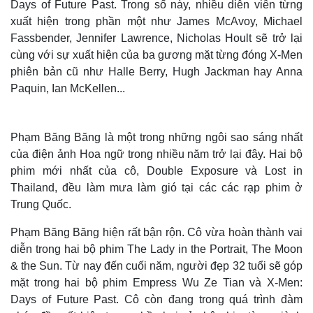
Days of Future Past. Trong số này, nhiều diễn viên từng
xuất hiện trong phần một như James McAvoy, Michael
Fassbender, Jennifer Lawrence, Nicholas Hoult sẽ trở lại
cùng với sự xuất hiện của ba gương mặt từng đóng X-Men
phiên bản cũ như Halle Berry, Hugh Jackman hay Anna
Paquin, Ian McKellen...
Phạm Băng Băng là một trong những ngôi sao sáng nhất
của điện ảnh Hoa ngữ trong nhiều năm trở lại đây. Hai bộ
phim mới nhất của cô, Double Exposure và Lost in
Thailand, đều làm mưa làm gió tại các các rạp phim ở
Trung Quốc.
Phạm Băng Băng hiện rất bận rộn. Cô vừa hoàn thành vai
diễn trong hai bộ phim The Lady in the Portrait, The Moon
& the Sun. Từ nay đến cuối năm, người đẹp 32 tuổi sẽ góp
mặt trong hai bộ phim Empress Wu Ze Tian và X-Men:
Days of Future Past. Cô còn đang trong quá trình đàm