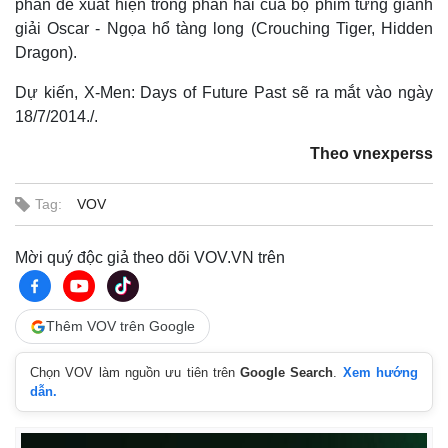
phán đề xuất hiện trong phần hai của bộ phim từng giành
giải Oscar - Ngọa hổ tàng long (Crouching Tiger, Hidden
Dragon).
Dự kiến, X-Men: Days of Future Past sẽ ra mắt vào ngày
18/7/2014./.
Theo vnexperss
Thế giới
Multimedia
Quan sát
Video
Tag:
VOV
Cuộc sống đó đây
Ảnh
Hồ sơ
E-Magazine
Infographic
Mời quý độc giả theo dõi VOV.VN trên
Thêm VOV trên Google
Chọn VOV làm nguồn ưu tiên trên
Google Search
.
Xem hướng
dẫn.