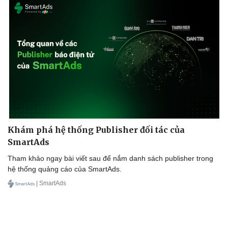
Khám phá hệ thống Publisher đối tác của
SmartAds
Tham khảo ngay bài viết sau để nắm danh sách publisher trong
hệ thống quảng cáo của SmartAds.
Doanh nghiệp
Công nghệ
| SmartAds
Thông tin doanh nghiệp
Sành điệu
Doanh nghiệp 24h
Tin Công nghệ
Doanh nhân
Trải nghiệm
Vì cộng đồng
Chuyển đổi số