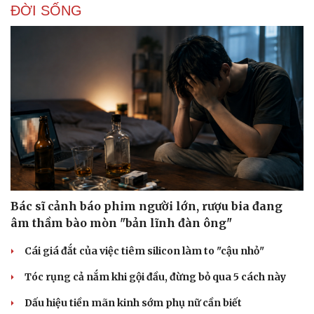
ĐỜI SỐNG
Bác sĩ cảnh báo phim người lớn, rượu bia đang
âm thầm bào mòn "bản lĩnh đàn ông"
Cái giá đắt của việc tiêm silicon làm to "cậu nhỏ"
Tóc rụng cả nắm khi gội đầu, đừng bỏ qua 5 cách này
Dấu hiệu tiền mãn kinh sớm phụ nữ cần biết