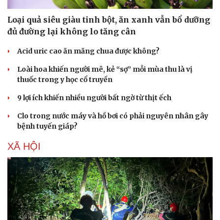
Loại quả siêu giàu tinh bột, ăn xanh vẫn bổ dưỡng
đủ đường lại không lo tăng cân
Acid uric cao ăn măng chua được không?
Loài hoa khiến người mê, kẻ “sợ” mỗi mùa thu là vị
thuốc trong y học cổ truyền
9 lợi ích khiến nhiều người bất ngờ từ thịt ếch
Du lịch
Podcast
Clo trong nước máy và hồ bơi có phải nguyên nhân gây
Tư vấn
Câu chuyện thời sự
bệnh tuyến giáp?
Săn Tour
Đọc truyện đêm khuya
check-in
Cửa sổ tình yêu
XÃ HỘI
Kể chuyện cho bé
Hạt giống tâm hồn