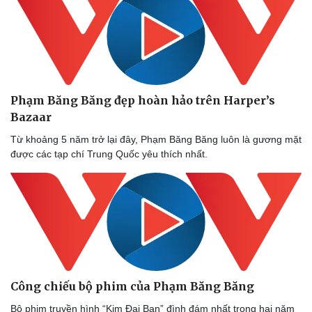
Phạm Băng Băng đẹp hoàn hảo trên Harper’s
Bazaar
Từ khoảng 5 năm trở lại đây, Phạm Băng Băng luôn là gương mặt
được các tạp chí Trung Quốc yêu thích nhất.
Thể thao
Ô tô - Xe máy
Công chiếu bộ phim của Phạm Băng Băng
Bóng đá
Ô tô
Lịch thi đấu bóng đá
Xe máy
Bộ phim truyền hình “Kim Đại Ban” đình đám nhất trong hai năm