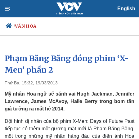
English
VĂN HÓA
/
Phạm Băng Băng đóng phim ‘X-
Chính trị
Xã hội
Đảng
Tin 24h
Men’ phần 2
Tổ chức nhân sự
Dự báo thời tiết
Quốc hội
Giáo dục
Thứ Ba, 15:32, 19/03/2013
Nhận diện sự thật
Dấu ấn VOV
Việc làm
Mỹ nhân Hoa ngữ sẽ sánh vai Hugh Jackman, Jennifer
Biển đảo
Lawrence, James McAvoy, Halle Berry trong bom tấn
giả tưởng ra mắt hè 2014.
Đội hình dị nhân của bộ phim X-Men: Days of Future Past
tiếp tục có thêm một gương mặt mới là Phạm Băng Băng,
một trong những mỹ nhân hàng đầu của điện ảnh Hoa