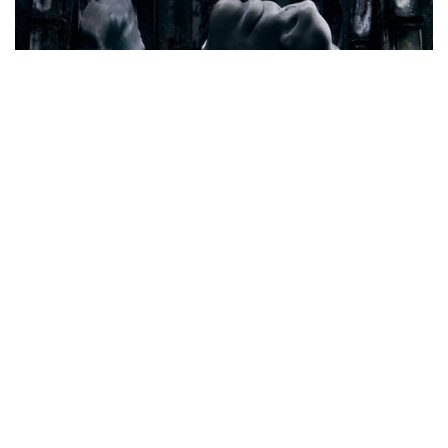
Cần một hệ sinh thái trách nhiệm để ngăn âm
nhạc lệch chuẩn
Cây đại phong cầm tấu một bản nhạc suốt 639 năm vừa
chuyển hợp âm thứ 17
Hoa sữa
Khúc mùa thu
Từ vụ MCK gỡ 19 ca khúc: Không thể gây sốc rồi chỉ xin
lỗi là xong