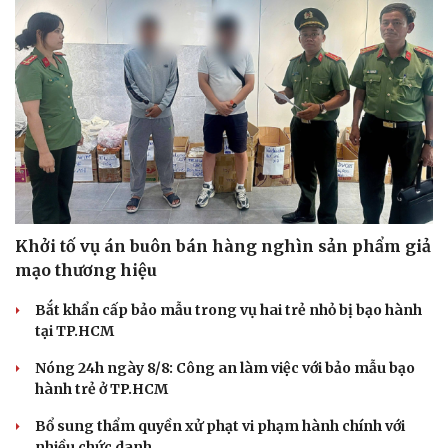
Khởi tố vụ án buôn bán hàng nghìn sản phẩm giả
mạo thương hiệu
Văn hóa
Giải trí
Bắt khẩn cấp bảo mẫu trong vụ hai trẻ nhỏ bị bạo hành
Sân khấu - Điện ảnh
Nghệ sĩ
tại TP.HCM
Văn học
Thời trang
Âm nhạc
Sao Việt
Nóng 24h ngày 8/8: Công an làm việc với bảo mẫu bạo
Di sản
hành trẻ ở TP.HCM
Bổ sung thẩm quyền xử phạt vi phạm hành chính với
nhiều chức danh