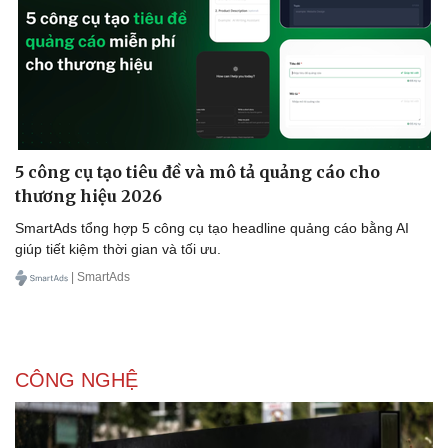
5 công cụ tạo tiêu đề và mô tả quảng cáo cho
thương hiệu 2026
SmartAds tổng hợp 5 công cụ tạo headline quảng cáo bằng AI
giúp tiết kiệm thời gian và tối ưu.
| SmartAds
Thể thao
Ô tô - Xe máy
Bóng đá
Ô tô
Lịch thi đấu bóng đá
Xe máy
CÔNG NGHỆ
Thế giới thể thao
Tư vấn
eSports
Hậu trường