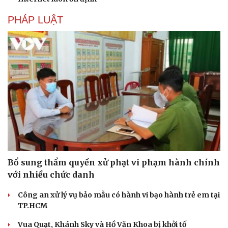
Doanh nghiệp
Công nghệ
PHÁP LUẬT
Thông tin doanh nghiệp
Sành điệu
Doanh nghiệp 24h
Tin Công nghệ
Doanh nhân
Trải nghiệm
Vì cộng đồng
Chuyển đổi số
Bổ sung thẩm quyền xử phạt vi phạm hành chính
với nhiều chức danh
Công an xử lý vụ bảo mẫu có hành vi bạo hành trẻ em tại
TP.HCM
Vua Quạt, Khánh Sky và Hồ Văn Khoa bị khởi tố