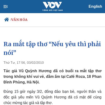
English
VĂN HÓA
/
Ra mắt tập thơ “Nếu yêu thì phải
Chính trị
Xã hội
Đảng
Tin 24h
nói”
Tổ chức nhân sự
Dự báo thời tiết
Quốc hội
Giáo dục
Thứ Tư, 17:56, 03/02/2010
Nhận diện sự thật
Dấu ấn VOV
Việc làm
Tác giả Vũ Quỳnh Hương đã có buổi ra mắt tập thơ
Biển đảo
trong không khí vui vẻ, đầm ấm tại Café Roza, 18 Phan
Đình Phùng, Hà Nội.
Đúng 15 giờ ngày 3/2, đông đảo bạn bè, người thân và
độc giả yêu mến Vũ Quỳnh Hương đã có mặt để cùng
chúc mừng tác giả và tập thơ.