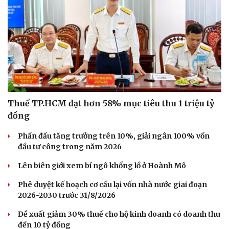
Du lịch
Podcast
Tư vấn
Câu chuyện thời sự
Săn Tour
Đọc truyện đêm khuya
check-in
Cửa sổ tình yêu
Kể chuyện cho bé
Hạt giống tâm hồn
Thuế TP.HCM đạt hơn 58% mục tiêu thu 1 triệu tỷ
đồng
Phấn đấu tăng trưởng trên 10%, giải ngân 100% vốn
đầu tư công trong năm 2026
Lên biên giới xem bí ngô khổng lồ ở Hoành Mô
Phê duyệt kế hoạch cơ cấu lại vốn nhà nước giai đoạn
2026-2030 trước 31/8/2026
Đề xuất giảm 30% thuế cho hộ kinh doanh có doanh thu
đến 10 tỷ đồng