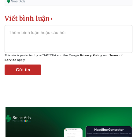
Viết bình luận
This site is protected by reCAPTCHA and the Google
Privacy Policy
and
Terms of
Service
apply.
Pháp luật
Quân sự - Quốc phòng
Gửi tin
Vụ án
Vũ khí
Tin nóng
Việt Nam
Tư vấn luật
Phân tích