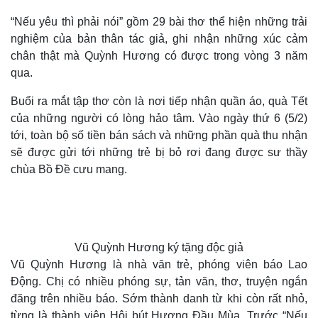
“Nếu yêu thì phải nói” gồm 29 bài thơ thể hiện những trải
nghiệm của bản thân tác giả, ghi nhận những xúc cảm
chân thật mà Quỳnh Hương có được trong vòng 3 năm
qua.
Buổi ra mắt tập thơ còn là nơi tiếp nhận quần áo, quà Tết
của những người có lòng hảo tâm. Vào ngày thứ 6 (5/2)
tới, toàn bộ số tiền bán sách và những phần quà thu nhận
sẽ được gửi tới những trẻ bị bỏ rơi đang được sư thầy
chùa Bồ Đề cưu mang.
Vũ Quỳnh Hương ký tặng độc giả
Thế giới
Multimedia
Vũ Quỳnh Hương là nhà văn trẻ, phóng viên báo Lao
Quan sát
Video
Động. Chị có nhiều phóng sự, tản văn, thơ, truyện ngắn
Cuộc sống đó đây
Ảnh
đăng trên nhiều báo. Sớm thành danh từ khi còn rất nhỏ,
Hồ sơ
E-Magazine
từng là thành viên Hội bút Hương Đầu Mùa. Trước “Nếu