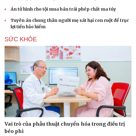
Án tử hình cho tội mua bán trái phép chất ma túy
Tuyên án chung thân người mẹ sát hại con ruột để trục
lợi tiền bảo hiểm
SỨC KHỎE
Sức khỏe
Đời sống
Dinh dưỡng - món ngon
Nhà đẹp
Cây thuốc
Blog
Sản phụ khoa
Tình yêu - Gia đình
Nhi khoa
Nam khoa
Làm đẹp - giảm cân
Phòng mạch online
Ăn sạch sống khỏe
Vai trò của phẫu thuật chuyển hóa trong điều trị
béo phì