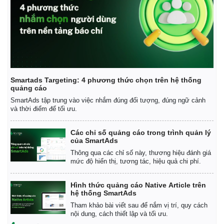
Kinh tế
Thị trường
Bất động sản
Giá vàng
Khởi nghiệp
Tiêu dùng
Tỷ giá
Chứng khoán
Smartads Targeting: 4 phương thức chọn trên hệ thống
Giá cà phê
quảng cáo
SmartAds tập trung vào việc nhắm đúng đối tượng, đúng ngữ cảnh
và thời điểm để tối ưu.
Các chỉ số quảng cáo trong trình quản lý
của SmartAds
Thông qua các chỉ số này, thương hiệu đánh giá
mức độ hiển thị, tương tác, hiệu quả chi phí.
Hình thức quảng cáo Native Article trên
hệ thống SmartAds
Tham khảo bài viết sau để nắm vị trí, quy cách
nội dung, cách thiết lập và tối ưu.