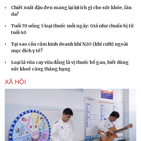
Chiết xuất đậu đen mang lại lợi ích gì cho sức khỏe, làn
da?
Tuổi 70 uống 5 loại thuốc mỗi ngày: Giá như chuẩn bị từ
tuổi 40
Tại sao cần cấm kinh doanh khí N2O (khí cười) ngoài
mục đích y tế?
Loại lá vừa cay vừa đắng là vị thuốc bổ gan, biết dùng
sức khoẻ càng thăng hạng
XÃ HỘI
Văn hóa
Giải trí
Sân khấu - Điện ảnh
Nghệ sĩ
Văn học
Thời trang