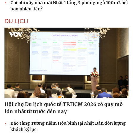
Chi phí xây nhà mái Nhật 1 tầng 3 phòng ngủ 100m2 hết
bao nhiêu tiền?
DU LỊCH
Sức khỏe
Đời sống
Dinh dưỡng - món ngon
Nhà đẹp
Cây thuốc
Blog
Sản phụ khoa
Tình yêu - Gia đình
Nhi khoa
Nam khoa
Làm đẹp - giảm cân
Phòng mạch online
Ăn sạch sống khỏe
Hội chợ Du lịch quốc tế TP.HCM 2026 có quy mô
lớn nhất từ trước đến nay
Bảo tàng Tưởng niệm Hòa bình tại Nhật Bản đón lượng
khách kỷ lục