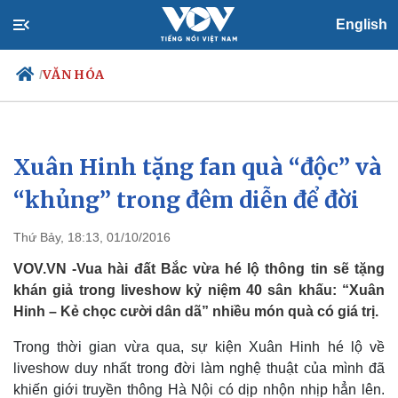
English
VĂN HÓA
/
Xuân Hinh tặng fan quà “độc” và
Chính trị
Xã hội
Đảng
Tin 24h
“khủng” trong đêm diễn để đời
Tổ chức nhân sự
Dự báo thời tiết
Quốc hội
Giáo dục
Thứ Bảy, 18:13, 01/10/2016
Nhận diện sự thật
Dấu ấn VOV
Việc làm
VOV.VN -Vua hài đất Bắc vừa hé lộ thông tin sẽ tặng
Biển đảo
khán giả trong liveshow kỷ niệm 40 sân khấu: “Xuân
Hinh – Kẻ chọc cười dân dã” nhiều món quà có giá trị.
Trong thời gian vừa qua, sự kiện Xuân Hinh hé lộ về
liveshow duy nhất trong đời làm nghệ thuật của mình đã
khiến giới truyền thông Hà Nội có dịp nhộn nhịp hẳn lên.