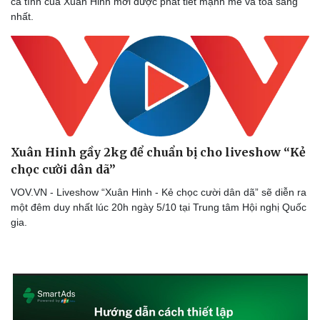
cá tính của Xuân Hinh mới được phát tiết mạnh mẽ và tỏa sáng
nhất.
Doanh nghiệp
Công nghệ
Thông tin doanh nghiệp
Sành điệu
Doanh nghiệp 24h
Tin Công nghệ
Xuân Hinh gầy 2kg để chuẩn bị cho liveshow “Kẻ
Doanh nhân
Trải nghiệm
chọc cười dân dã”
Vì cộng đồng
Chuyển đổi số
VOV.VN - Liveshow “Xuân Hinh - Kẻ chọc cười dân dã” sẽ diễn ra
một đêm duy nhất lúc 20h ngày 5/10 tại Trung tâm Hội nghị Quốc
gia.