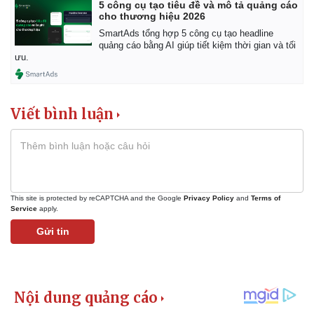
5 công cụ tạo tiêu đề và mô tả quảng cáo
cho thương hiệu 2026
SmartAds tổng hợp 5 công cụ tạo headline
quảng cáo bằng AI giúp tiết kiệm thời gian và tối
ưu.
Viết bình luận
Kinh tế
Thị trường
Bất động sản
Giá vàng
Khởi nghiệp
Tiêu dùng
Tỷ giá
Chứng khoán
This site is protected by reCAPTCHA and the Google
Privacy Policy
and
Terms of
Service
apply.
Giá cà phê
Gửi tin