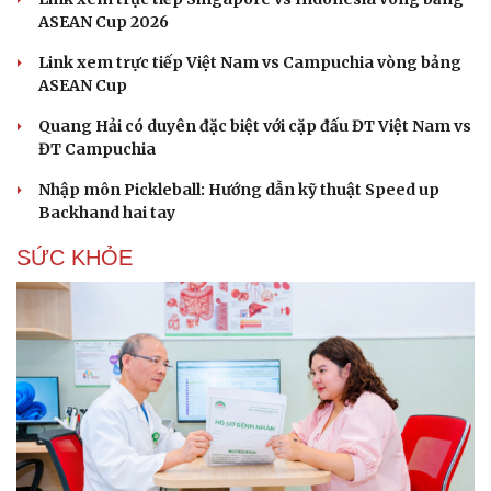
ASEAN Cup 2026
Link xem trực tiếp Việt Nam vs Campuchia vòng bảng
ASEAN Cup
Quang Hải có duyên đặc biệt với cặp đấu ĐT Việt Nam vs
ĐT Campuchia
Nhập môn Pickleball: Hướng dẫn kỹ thuật Speed up
Du lịch
Podcast
Backhand hai tay
Tư vấn
Câu chuyện thời sự
SỨC KHỎE
Săn Tour
Đọc truyện đêm khuya
check-in
Cửa sổ tình yêu
Kể chuyện cho bé
Hạt giống tâm hồn