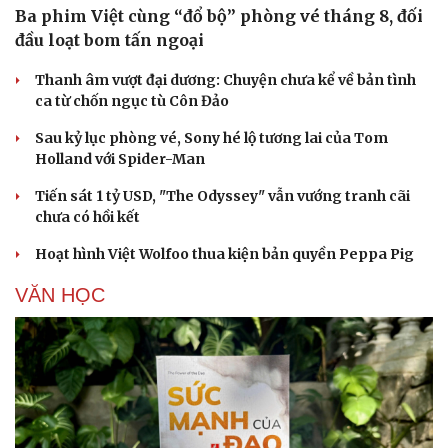
Ba phim Việt cùng “đổ bộ” phòng vé tháng 8, đối
đầu loạt bom tấn ngoại
Thanh âm vượt đại dương: Chuyện chưa kể về bản tình
ca từ chốn ngục tù Côn Đảo
Sau kỷ lục phòng vé, Sony hé lộ tương lai của Tom
Holland với Spider-Man
Tiến sát 1 tỷ USD, "The Odyssey" vẫn vướng tranh cãi
chưa có hồi kết
Hoạt hình Việt Wolfoo thua kiện bản quyền Peppa Pig
VĂN HỌC