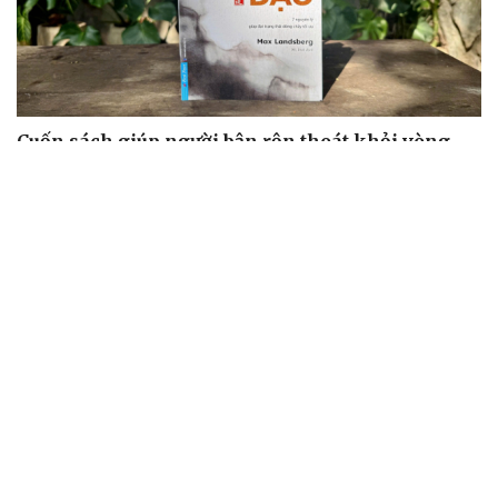
Cuốn sách giúp người bận rộn thoát khỏi vòng
xoáy kiệt sức
"Bẫy bản năng - Trực giác của bạn không đáng tin
đâu": Khi dữ liệu lên tiếng
Truyện ngắn: Khoảng lặng
Truyện ngắn "Trong đoàn quân"
"Cái chết và sự bất tử" - cuốn sách thay đổi cách nhìn về
cuộc sống
ÂM NHẠC