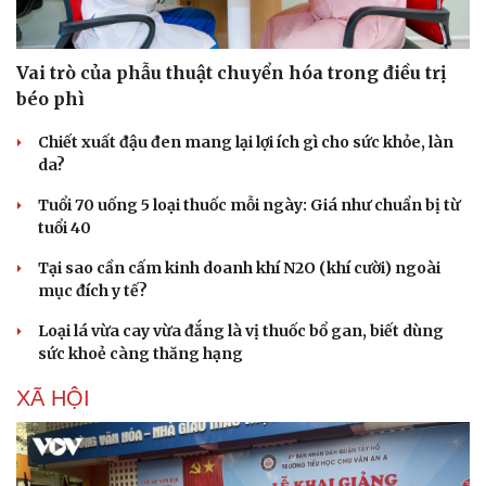
Vai trò của phẫu thuật chuyển hóa trong điều trị
béo phì
Chiết xuất đậu đen mang lại lợi ích gì cho sức khỏe, làn
da?
Tuổi 70 uống 5 loại thuốc mỗi ngày: Giá như chuẩn bị từ
tuổi 40
Tại sao cần cấm kinh doanh khí N2O (khí cười) ngoài
mục đích y tế?
Loại lá vừa cay vừa đắng là vị thuốc bổ gan, biết dùng
sức khoẻ càng thăng hạng
XÃ HỘI