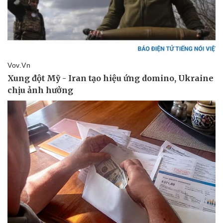
Pháp luật
Quân sự - Quốc phòng
Vụ án
Vũ khí
Tin nóng
Việt Nam
Tư vấn luật
Phân tích