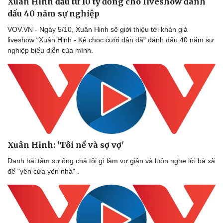
Xuân Hinh đầu tư 10 tỷ đồng cho liveshow đánh
dấu 40 năm sự nghiệp
VOV.VN - Ngày 5/10, Xuân Hinh sẽ giới thiệu tới khán giả
liveshow “Xuân Hinh - Kẻ chọc cười dân dã" đánh dấu 40 năm sự
nghiệp biểu diễn của mình.
Xuân Hinh: 'Tôi nể và sợ vợ'
Danh hài tâm sự ông chả tội gì làm vợ giận và luôn nghe lời bà xã
để "yên cửa yên nhà" .