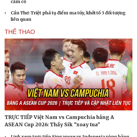
cầm cố
Cần Thơ: Triệt phá tụ điểm ma túy, khởi tố 3 đối tượng
liên quan
THỂ THAO
TRỰC TIẾP Việt Nam vs Campuchia bảng A
ASEAN Cup 2026: Thầy Sik "xoay tua"
Link xem trực tiếp Singapore vs Indonesia vòng bảng