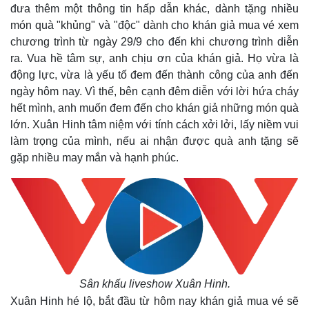
đưa thêm một thông tin hấp dẫn khác, dành tặng nhiều
món quà "khủng" và "độc" dành cho khán giả mua vé xem
chương trình từ ngày 29/9 cho đến khi chương trình diễn
ra. Vua hề tâm sự, anh chịu ơn của khán giả. Họ vừa là
động lực, vừa là yếu tố đem đến thành công của anh đến
ngày hôm nay. Vì thế, bên cạnh đêm diễn với lời hứa cháy
hết mình, anh muốn đem đến cho khán giả những món quà
lớn. Xuân Hinh tâm niệm với tính cách xởi lởi, lấy niềm vui
làm trọng của mình, nếu ai nhận được quà anh tặng sẽ
Thế giới
Multimedia
gặp nhiều may mắn và hạnh phúc.
Quan sát
Video
Cuộc sống đó đây
Ảnh
Hồ sơ
E-Magazine
Infographic
Sân khấu liveshow Xuân Hinh.
Xuân Hinh hé lộ, bắt đầu từ hôm nay khán giả mua vé sẽ