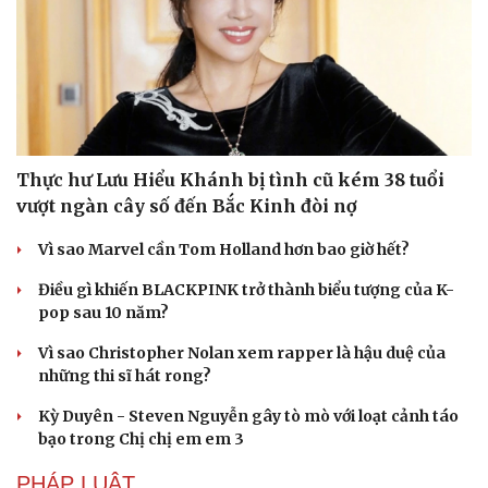
Thực hư Lưu Hiểu Khánh bị tình cũ kém 38 tuổi
vượt ngàn cây số đến Bắc Kinh đòi nợ
Văn hóa
Giải trí
Vì sao Marvel cần Tom Holland hơn bao giờ hết?
Sân khấu - Điện ảnh
Nghệ sĩ
Văn học
Thời trang
Điều gì khiến BLACKPINK trở thành biểu tượng của K-
Âm nhạc
Sao Việt
pop sau 10 năm?
Di sản
Vì sao Christopher Nolan xem rapper là hậu duệ của
những thi sĩ hát rong?
Kỳ Duyên - Steven Nguyễn gây tò mò với loạt cảnh táo
bạo trong Chị chị em em 3
PHÁP LUẬT