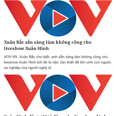
Thể thao
Ô tô - Xe máy
Xuân Bắc sẵn sàng làm không công cho
Bóng đá
Ô tô
liveshow Xuân Hinh
Lịch thi đấu bóng đá
Xe máy
VOV.VN -Xuân Bắc cho biết, anh sẵn sàng làm không công cho
Thế giới thể thao
Tư vấn
liveshow Xuân Hinh bởi đó là việc cần thiết để tôn vinh con người,
eSports
sự nghiệp của người nghệ sĩ.
Hậu trường