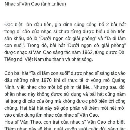
Nhạc sĩ Văn Cao (ảnh tư liệu)
Thế giới
Multimedia
Đặc biệt, lần đầu tiên, gia đình cũng công bố 2 bài hát
Quan sát
Video
trong di cảo của nhạc sĩ chưa từng được biểu diễn trên
Cuộc sống đó đây
Ảnh
sân khấu, đó là “Dưới ngọn cờ giải phóng” và “Ta đi làm
Hồ sơ
E-Magazine
con suối”. Trong đó, bài hát “Dưới ngọn cờ giải phóng”
Infographic
được nhạc sĩ Văn Cao sáng tác năm 1962, từng được Đài
Tiếng nói Việt Nam thu thanh và phát sóng.
Còn bài hát “Ta đi làm con suối” được nhạc sĩ sáng tác vào
đầu những năm 1970 khi đi thực tế ở vùng mỏ Quảng
Ninh, viết nhạc cho một bộ phim tài liệu. Nhưng sau đó,
phần nhạc này không được sử dụng và bài hát cũng nằm
lại trong di cảo của ông mà không được phổ biến tới công
chúng. Hai bài hát này sẽ góp phần vẽ thêm một nét mới
vào chân dung âm nhạc của nhạc sĩ Văn Cao.
Họa sĩ Văn Thao, con trai của nhạc sĩ Văn Cao cho biết:
“Đêm nhạc này sẽ khái quát xuyên suốt cuộc đời sáng tác