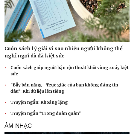
Tư vấn
Câu chuyện thời sự
Săn Tour
Đọc truyện đêm khuya
check-in
Cửa sổ tình yêu
Kể chuyện cho bé
Hạt giống tâm hồn
Cuốn sách lý giải vì sao nhiều người không thể
nghỉ ngơi dù đã kiệt sức
Cuốn sách giúp người bận rộn thoát khỏi vòng xoáy kiệt
sức
"Bẫy bản năng - Trực giác của bạn không đáng tin
đâu": Khi dữ liệu lên tiếng
Truyện ngắn: Khoảng lặng
Truyện ngắn "Trong đoàn quân"
ÂM NHẠC