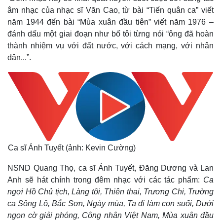
âm nhạc của nhạc sĩ Văn Cao, từ bài “Tiến quân ca” viết
năm 1944 đến bài “Mùa xuân đầu tiên” viết năm 1976 –
đánh dấu một giai đoạn như bố tôi từng nói “ông đã hoàn
thành nhiệm vụ với đất nước, với cách mạng, với nhân
dân...”.
Ca sĩ Ánh Tuyết (ảnh: Kevin Cường)
NSND Quang Thọ, ca sĩ Ánh Tuyết, Đăng Dương và Lan
Anh sẽ hát chính trong đêm nhạc với các tác phẩm:
Ca
Kinh tế
Thị trường
ngợi Hồ Chủ tịch, Làng tôi, Thiên thai, Trương Chi, Trường
Bất động sản
Giá vàng
ca Sông Lô, Bắc Sơn, Ngày mùa, Ta đi làm con suối, Dưới
Khởi nghiệp
Tiêu dùng
ngọn cờ giải phóng, Công nhân Việt Nam, Mùa xuân đầu
Tỷ giá