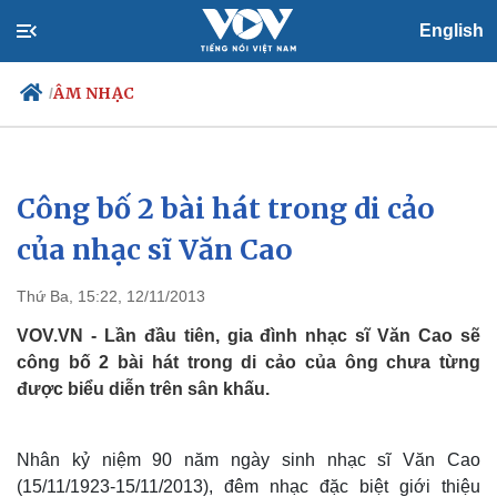
English
ÂM NHẠC
/
Công bố 2 bài hát trong di cảo
Chính trị
Xã hội
Đảng
Tin 24h
của nhạc sĩ Văn Cao
Tổ chức nhân sự
Dự báo thời tiết
Quốc hội
Giáo dục
Thứ Ba, 15:22, 12/11/2013
Nhận diện sự thật
Dấu ấn VOV
Việc làm
VOV.VN - Lần đầu tiên, gia đình nhạc sĩ Văn Cao sẽ
Biển đảo
công bố 2 bài hát trong di cảo của ông chưa từng
được biểu diễn trên sân khấu.
Nhân kỷ niệm 90 năm ngày sinh nhạc sĩ Văn Cao
(
15/11/1923-15/11/2013
), đêm nhạc đặc biệt giới thiệu