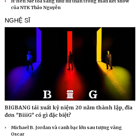
H'Hen Niê tỏa sáng như nữ thần trong màn kết show
của NTK Thảo Nguyễn
NGHỆ SĨ
BIGBANG tái xuất kỷ niệm 20 năm thành lập, đĩa
đơn "BiiiG" có gì đặc biệt?
Michael B. Jordan và canh bạc lớn sau tượng vàng
Oscar