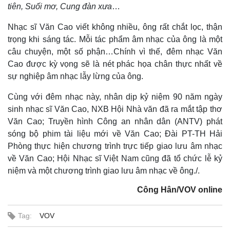
Chứng khoán
tiên, Suối mơ, Cung đàn xưa
…
Giá cà phê
Nhạc sĩ Văn Cao viết không nhiều, ông rất chắt lọc, thận
trọng khi sáng tác. Mỗi tác phẩm âm nhạc của ông là một
câu chuyện, một số phận…Chính vì thế, đêm nhạc Văn
Cao được kỳ vọng sẽ là nét phác họa chân thực nhất về
sự nghiệp âm nhạc lẫy lừng của ông.
Cùng với đêm nhạc này, nhân dịp kỷ niệm 90 năm ngày
sinh nhạc sĩ Văn Cao, NXB Hội Nhà văn đã ra mắt tập thơ
Văn Cao; Truyền hình Công an nhân dân (ANTV) phát
sóng bộ phim tài liệu mới về Văn Cao; Đài PT-TH Hải
Phòng thực hiện chương trình trực tiếp giao lưu âm nhạc
về Văn Cao; Hội Nhạc sĩ Việt Nam cũng đã tổ chức lễ kỷ
niệm và một chương trình giao lưu âm nhạc về ông./.
Công Hân/VOV online
Tag:
VOV