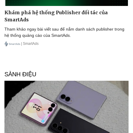
Khám phá hệ thống Publisher đối tác của
SmartAds
Tham khảo ngay bài viết sau để nắm danh sách publisher trong
hệ thống quảng cáo của SmartAds.
| SmartAds
SÀNH ĐIỆU
Doanh nghiệp
Công nghệ
Thông tin doanh nghiệp
Sành điệu
Doanh nghiệp 24h
Tin Công nghệ
Doanh nhân
Trải nghiệm