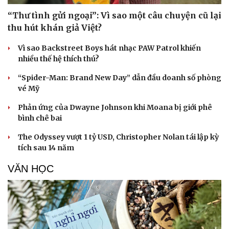
“Thư tình gửi ngoại”: Vì sao một câu chuyện cũ lại
thu hút khán giả Việt?
Vì sao Backstreet Boys hát nhạc PAW Patrol khiến
nhiều thế hệ thích thú?
“Spider-Man: Brand New Day” dẫn đầu doanh số phòng
vé Mỹ
Phản ứng của Dwayne Johnson khi Moana bị giới phê
bình chê bai
The Odyssey vượt 1 tỷ USD, Christopher Nolan tái lập kỳ
tích sau 14 năm
VĂN HỌC
Du lịch
Podcast