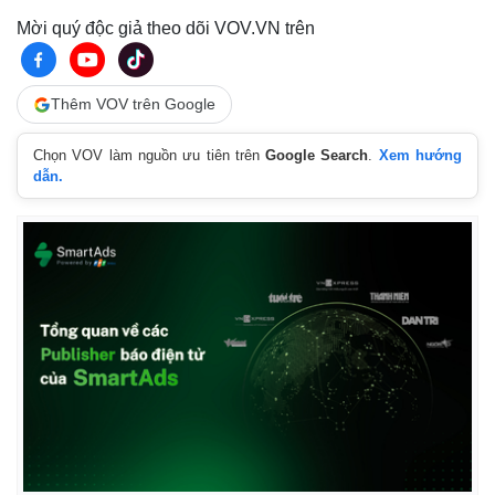
Mời quý độc giả theo dõi VOV.VN trên
Thêm VOV trên Google
Chọn VOV làm nguồn ưu tiên trên
Google Search
.
Xem hướng
dẫn.
Pháp luật
Quân sự - Quốc phòng
Vụ án
Vũ khí
Tin nóng
Việt Nam
Tư vấn luật
Phân tích