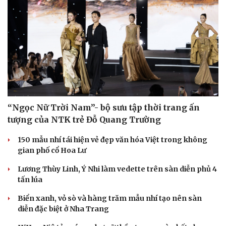
“Ngọc Nữ Trời Nam”- bộ sưu tập thời trang ấn
Sức khỏe
Đời sống
tượng của NTK trẻ Đỗ Quang Trường
Dinh dưỡng - món ngon
Nhà đẹp
Cây thuốc
Blog
150 mẫu nhí tái hiện vẻ đẹp văn hóa Việt trong không
Sản phụ khoa
Tình yêu - Gia đình
gian phố cổ Hoa Lư
Nhi khoa
Nam khoa
Lương Thùy Linh, Ý Nhi làm vedette trên sàn diễn phủ 4
Làm đẹp - giảm cân
tấn lúa
Phòng mạch online
Ăn sạch sống khỏe
Biển xanh, vỏ sò và hàng trăm mẫu nhí tạo nên sàn
diễn đặc biệt ở Nha Trang