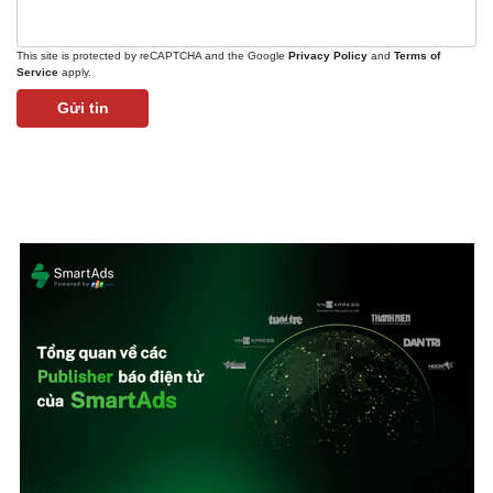
This site is protected by reCAPTCHA and the Google
Privacy Policy
and
Terms of
Thể thao
Ô tô - Xe máy
Service
apply.
Bóng đá
Ô tô
Gửi tin
Lịch thi đấu bóng đá
Xe máy
Thế giới thể thao
Tư vấn
eSports
Hậu trường