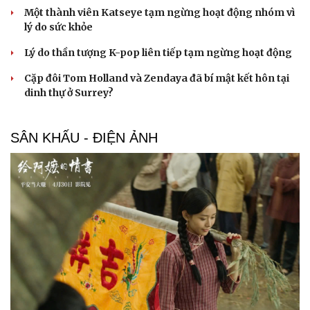
Một thành viên Katseye tạm ngừng hoạt động nhóm vì
lý do sức khỏe
Lý do thần tượng K-pop liên tiếp tạm ngừng hoạt động
Cặp đôi Tom Holland và Zendaya đã bí mật kết hôn tại
dinh thự ở Surrey?
Văn hóa
Giải trí
Sân khấu - Điện ảnh
Nghệ sĩ
Văn học
Thời trang
SÂN KHẤU - ĐIỆN ẢNH
Âm nhạc
Sao Việt
Di sản