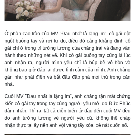
Ở phần cao trào của MV "Đau nhất là lặng im", cô gái đột
ngột buông tay và rơi tự do, điều đó càng khẳng định cô
gái chỉ ở trong trí tưởng tượng của chàng trai và đang vận
hành theo những nét vẽ. Khi cô gái buông tay cũng là lúc
anh nhận ra, người mình yêu chỉ là búp bê vô hồn và
không bao giờ đáp lại được tình cảm của mình. Anh chàng
gần như phát điên và bắt đầu đập phá mọi thứ trong căn
Kinh tế
Thị trường
nhà.
Bất động sản
Giá vàng
Khởi nghiệp
Tiêu dùng
Cuối MV "Đau nhất là lặng im", anh chàng tận mắt chứng
Tỷ giá
kiến cô gái tay trong tay cùng người yêu mới do Đức Phúc
Chứng khoán
đảm nhận. Thì ra, tất cả diễn biến từ đầu đến cuối MV đều
Giá cà phê
do anh tưởng tượng về người yêu cũ, không thể chấp
nhận thực tại ấy nên anh vội vàng tẩy xóa, xé nát cuốn sổ.