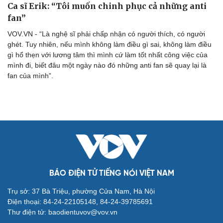
Ca sĩ Erik: “Tôi muốn chinh phục cả những anti
fan”
VOV.VN - “Là nghệ sĩ phải chấp nhận có người thích, có người
ghét. Tuy nhiên, nếu mình không làm điều gì sai, không làm điều
gì hổ thẹn với lương tâm thì mình cứ làm tốt nhất công việc của
mình đi, biết đâu một ngày nào đó những anti fan sẽ quay lại là
fan của mình”.
Cải chính
BÁO ĐIỆN TỬ TIẾNG NÓI VIỆT NAM
Trụ sở: 37 Bà Triệu, phường Cửa Nam, Hà Nội
Điện thoại: 84-24-22105148, 84-24-39785691
Thư điện tử: baodientuvov@vov.vn