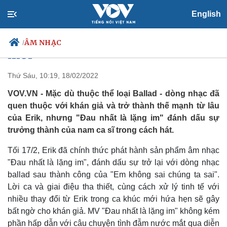
Erik đối đầu Đức Phúc, đau khổ
English
với mối tình ảo giác trong MV
ÂM NHẠC
/
mới
Thứ Sáu, 10:19, 18/02/2022
VOV.VN - Mặc dù thuộc thể loại Ballad - dòng nhạc đã
Chính trị
Xã hội
quen thuộc với khán giả và trở thành thế mạnh từ lâu
Đảng
Tin 24h
của Erik, nhưng "Đau nhất là lặng im" đánh dấu sự
Tổ chức nhân sự
Dự báo thời tiết
trưởng thành của nam ca sĩ trong cách hát.
Quốc hội
Giáo dục
Nhận diện sự thật
Dấu ấn VOV
Tối 17/2, Erik đã chính thức phát hành sản phẩm âm nhạc
Việc làm
"Đau nhất là lặng im", đánh dấu sự trở lại với dòng nhạc
Biển đảo
ballad sau thành công của "Em không sai chúng ta sai".
Lời ca và giai điệu tha thiết, cùng cách xử lý tinh tế với
nhiều thay đổi từ Erik trong ca khúc mới hứa hẹn sẽ gây
bất ngờ cho khán giả. MV "Đau nhất là lặng im" không kém
phần hấp dẫn với câu chuyện tình đẫm nước mắt qua diễn