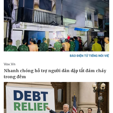
Nam khoa
Làm đẹp - giảm cân
Phòng mạch online
Ăn sạch sống khỏe