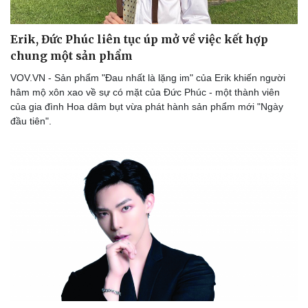
Du lịch
Podcast
Tư vấn
Câu chuyện thời sự
Erik, Đức Phúc liên tục úp mở về việc kết hợp
Săn Tour
Đọc truyện đêm khuya
chung một sản phẩm
check-in
Cửa sổ tình yêu
Kể chuyện cho bé
VOV.VN - Sản phẩm "Đau nhất là lặng im" của Erik khiến người
Hạt giống tâm hồn
hâm mộ xôn xao về sự có mặt của Đức Phúc - một thành viên
của gia đình Hoa dâm bụt vừa phát hành sản phẩm mới "Ngày
đầu tiên".