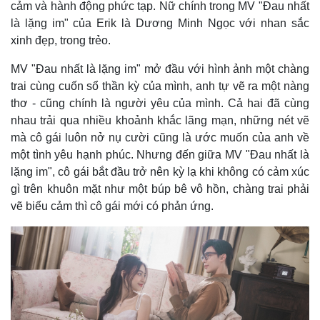
cảm và hành động phức tạp. Nữ chính trong MV "Đau nhất
Thế giới
Multimedia
là lặng im" của Erik là Dương Minh Ngọc với nhan sắc
Quan sát
Video
xinh đẹp, trong trẻo.
Cuộc sống đó đây
Ảnh
Hồ sơ
E-Magazine
MV "Đau nhất là lặng im" mở đầu với hình ảnh một chàng
Infographic
trai cùng cuốn sổ thần kỳ của mình, anh tự vẽ ra một nàng
thơ - cũng chính là người yêu của mình. Cả hai đã cùng
nhau trải qua nhiều khoảnh khắc lãng mạn, những nét vẽ
mà cô gái luôn nở nụ cười cũng là ước muốn của anh về
một tình yêu hạnh phúc. Nhưng đến giữa MV "Đau nhất là
lặng im", cô gái bắt đầu trở nên kỳ lạ khi không có cảm xúc
gì trên khuôn mặt như một búp bê vô hồn, chàng trai phải
vẽ biểu cảm thì cô gái mới có phản ứng.