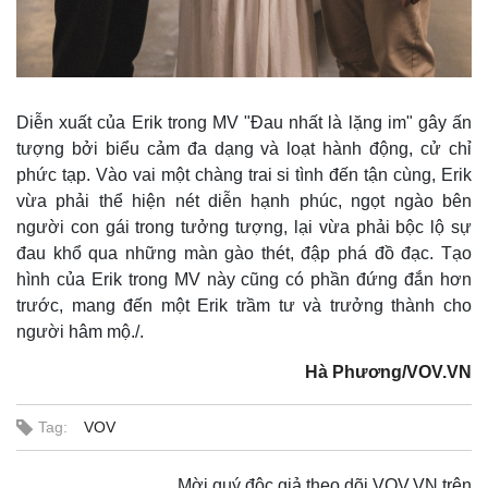
Pháp luật
Quân sự - Quốc phòng
Vụ án
Vũ khí
Diễn xuất của Erik trong MV "Đau nhất là lặng im" gây ấn
Tin nóng
Việt Nam
tượng bởi biểu cảm đa dạng và loạt hành động, cử chỉ
Tư vấn luật
Phân tích
phức tạp. Vào vai một chàng trai si tình đến tận cùng, Erik
vừa phải thể hiện nét diễn hạnh phúc, ngọt ngào bên
người con gái trong tưởng tượng, lại vừa phải bộc lộ sự
đau khổ qua những màn gào thét, đập phá đồ đạc. Tạo
hình của Erik trong MV này cũng có phần đứng đắn hơn
trước, mang đến một Erik trầm tư và trưởng thành cho
người hâm mộ./.
Hà Phương/VOV.VN
Tag:
VOV
Mời quý độc giả theo dõi VOV.VN trên