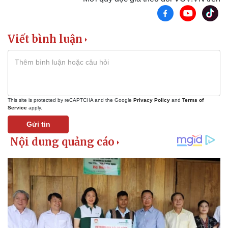
Viết bình luận
This site is protected by reCAPTCHA and the Google
Privacy Policy
and
Terms of
Service
apply.
Gửi tin
Thể thao
Ô tô - Xe máy
Bóng đá
Ô tô
Lịch thi đấu bóng đá
Xe máy
Thế giới thể thao
Tư vấn
eSports
Hậu trường