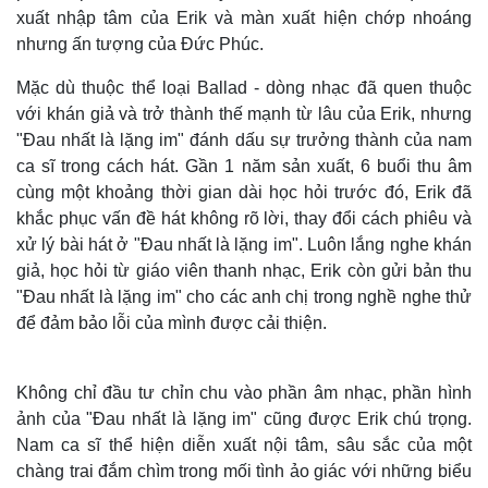
xuất nhập tâm của Erik và màn xuất hiện chớp nhoáng
nhưng ấn tượng của Đức Phúc.
Mặc dù thuộc thể loại Ballad - dòng nhạc đã quen thuộc
với khán giả và trở thành thế mạnh từ lâu của Erik, nhưng
"Đau nhất là lặng im" đánh dấu sự trưởng thành của nam
ca sĩ trong cách hát. Gần 1 năm sản xuất, 6 buổi thu âm
cùng một khoảng thời gian dài học hỏi trước đó, Erik đã
khắc phục vấn đề hát không rõ lời, thay đổi cách phiêu và
xử lý bài hát ở "Đau nhất là lặng im". Luôn lắng nghe khán
giả, học hỏi từ giáo viên thanh nhạc, Erik còn gửi bản thu
"Đau nhất là lặng im" cho các anh chị trong nghề nghe thử
để đảm bảo lỗi của mình được cải thiện.
Không chỉ đầu tư chỉn chu vào phần âm nhạc, phần hình
ảnh của "Đau nhất là lặng im" cũng được Erik chú trọng.
Nam ca sĩ thể hiện diễn xuất nội tâm, sâu sắc của một
chàng trai đắm chìm trong mối tình ảo giác với những biểu