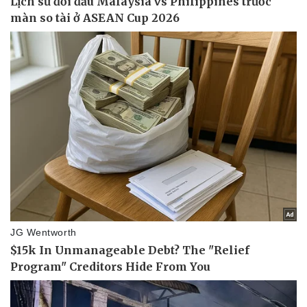
Sức khỏe
Đời sống
Dinh dưỡng - món ngon
Nhà đẹp
Cây thuốc
Blog
Sản phụ khoa
Tình yêu - Gia đình
Nhi khoa