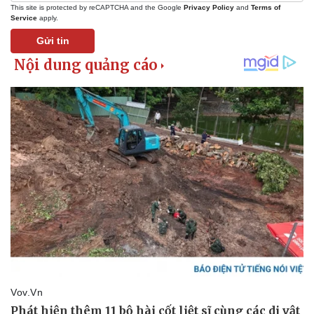
This site is protected by reCAPTCHA and the Google
Privacy Policy
and
Terms of
Service
apply.
Gửi tin
Thể thao
Ô tô - Xe máy
Bóng đá
Ô tô
Lịch thi đấu bóng đá
Xe máy
Thế giới thể thao
Tư vấn
eSports
Hậu trường