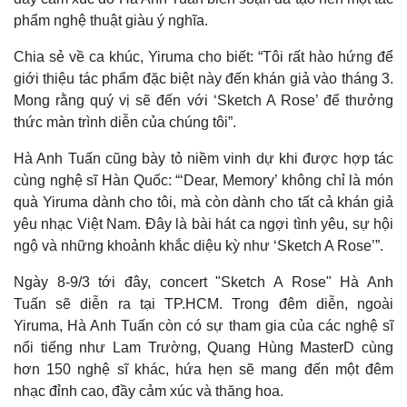
phẩm nghệ thuật giàu ý nghĩa.
Chia sẻ về ca khúc, Yiruma cho biết: “Tôi rất hào hứng để
giới thiệu tác phẩm đặc biệt này đến khán giả vào tháng 3.
Mong rằng quý vị sẽ đến với ‘Sketch A Rose’ để thưởng
thức màn trình diễn của chúng tôi”.
Hà Anh Tuấn cũng bày tỏ niềm vinh dự khi được hợp tác
cùng nghệ sĩ Hàn Quốc: “‘Dear, Memory’ không chỉ là món
quà Yiruma dành cho tôi, mà còn dành cho tất cả khán giả
yêu nhạc Việt Nam. Đây là bài hát ca ngợi tình yêu, sự hội
ngộ và những khoảnh khắc diệu kỳ như ‘Sketch A Rose’”.
Ngày 8-9/3 tới đây, concert "Sketch A Rose" Hà Anh
Tuấn sẽ diễn ra tại TP.HCM. Trong đêm diễn, ngoài
Yiruma, Hà Anh Tuấn còn có sự tham gia của các nghệ sĩ
nổi tiếng như Lam Trường, Quang Hùng MasterD cùng
hơn 150 nghệ sĩ khác, hứa hẹn sẽ mang đến một đêm
nhạc đỉnh cao, đầy cảm xúc và thăng hoa.