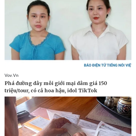
Doanh nghiệp
Công nghệ
Thông tin doanh nghiệp
Sành điệu
Doanh nghiệp 24h
Tin Công nghệ
Doanh nhân
Trải nghiệm
Vì cộng đồng
Chuyển đổi số