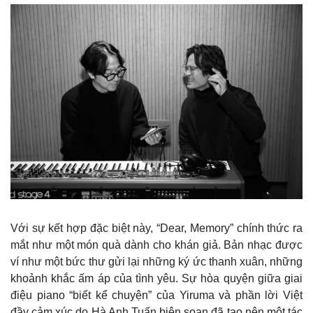
Kinh tế
Thị trường
Bất động sản
Giá vàng
Khởi nghiệp
Tiêu dùng
Tỷ giá
Chứng khoán
Với sự kết hợp đặc biệt này, “Dear, Memory” chính thức ra
Giá cà phê
mắt như một món quà dành cho khán giả. Bản nhạc được
ví như một bức thư gửi lại những ký ức thanh xuân, những
khoảnh khắc ấm áp của tình yêu. Sự hòa quyện giữa giai
điệu piano “biết kể chuyện” của Yiruma và phần lời Việt
đầy cảm xúc do Hà Anh Tuấn biên soạn đã tạo nên một tác