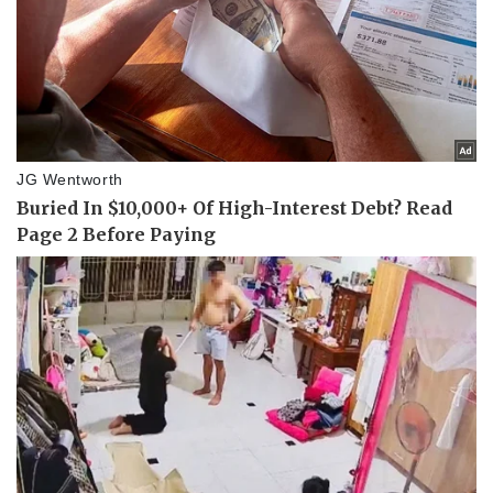
Sức khỏe
Đời sống
Dinh dưỡng - món ngon
Nhà đẹp
Cây thuốc
Blog
Sản phụ khoa
Tình yêu - Gia đình
Nhi khoa
Nam khoa
Làm đẹp - giảm cân
Phòng mạch online
Ăn sạch sống khỏe