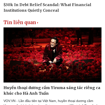
Văn hóa
Giải trí
Tin liên quan
Sân khấu - Điện ảnh
Nghệ sĩ
Văn học
Thời trang
Âm nhạc
Sao Việt
Di sản
Huyền thoại dương cầm Yiruma sáng tác riêng ca
khúc cho Hà Anh Tuấn
VOV.VN - Lần đầu tiên tại Việt Nam, huyền thoại dương cầm