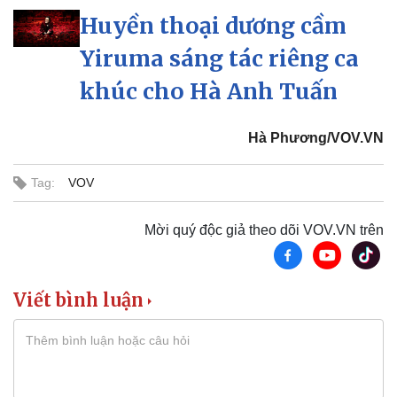
Pháp luật
Quân sự - Quốc phòng
Huyền thoại dương cầm
Vụ án
Vũ khí
Yiruma sáng tác riêng ca
Tin nóng
Việt Nam
Tư vấn luật
Phân tích
khúc cho Hà Anh Tuấn
Hà Phương/VOV.VN
Tag:
VOV
Mời quý độc giả theo dõi VOV.VN trên
Viết bình luận