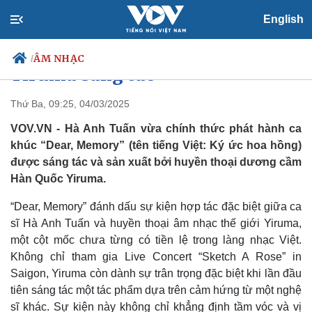
Hà Anh Tuấn trình làng ca khúc
English
do huyền thoại dương cầm
ÂM NHẠC
/
Yiruma sáng tác
Thứ Ba, 09:25, 04/03/2025
VOV.VN - Hà Anh Tuấn vừa chính thức phát hành ca
Chính trị
Xã hội
khúc “Dear, Memory” (tên tiếng Việt: Ký ức hoa hồng)
Đảng
Tin 24h
được sáng tác và sản xuất bởi huyền thoại dương cầm
Tổ chức nhân sự
Dự báo thời tiết
Hàn Quốc Yiruma.
Quốc hội
Giáo dục
Nhận diện sự thật
Dấu ấn VOV
“Dear, Memory” đánh dấu sự kiện hợp tác đặc biệt giữa ca
Việc làm
sĩ Hà Anh Tuấn và huyền thoại âm nhạc thế giới Yiruma,
Biển đảo
một cột mốc chưa từng có tiền lệ trong làng nhạc Việt.
Không chỉ tham gia Live Concert “Sketch A Rose” in
Saigon, Yiruma còn dành sự trân trọng đặc biệt khi lần đầu
tiên sáng tác một tác phẩm dựa trên cảm hứng từ một nghệ
sĩ khác. Sự kiện này không chỉ khẳng định tầm vóc và vị