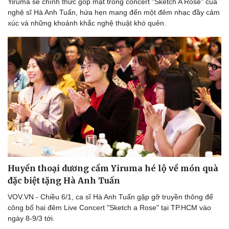
Yiruma sẽ chính thức góp mặt trong concert "Sketch A Rose" của
nghệ sĩ Hà Anh Tuấn, hứa hẹn mang đến một đêm nhạc đầy cảm
xúc và những khoảnh khắc nghệ thuật khó quên.
Du lịch
Podcast
Huyền thoại dương cầm Yiruma hé lộ về món quà
Tư vấn
Câu chuyện thời sự
đặc biệt tặng Hà Anh Tuấn
Săn Tour
Đọc truyện đêm khuya
check-in
Cửa sổ tình yêu
VOV.VN - Chiều 6/1, ca sĩ Hà Anh Tuấn gặp gỡ truyền thông để
Kể chuyện cho bé
công bố hai đêm Live Concert "Sketch a Rose" tại TP.HCM vào
Hạt giống tâm hồn
ngày 8-9/3 tới.