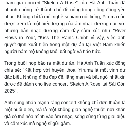
Thế giới
Multimedia
tham gia concert “Sketch A Rose” của Hà Anh Tuấn đã
Quan sát
Video
nhanh chóng trở thành chủ đề nóng trong cộng đồng yêu
Cuộc sống đó đây
Ảnh
nhạc. Không chỉ là một nghệ sĩ piano nổi tiếng, Yiruma còn
Hồ sơ
E-Magazine
được xem là một biểu tượng của âm nhạc đương đại, với
Infographic
những bản nhạc dương cầm đầy cảm xúc như “River
Flows in You”, “Kiss The Rain”. Chính vì vậy, việc anh
quyết định xuất hiện trong một dự án tại Việt Nam khiến
người hâm mộ không khỏi bất ngờ và háo hức.
Trong buổi họp báo ra mắt dự án, Hà Anh Tuấn xúc động
chia sẻ: "Kết hợp với huyền thoại Yiruma là một vinh dự
đặc biệt. Những điều đẹp đẽ, lãng mạn và bất ngờ nhất xin
được để dành cho live concert ‘Sketch A Rose’ tại Sài Gòn
2025".
Anh cũng nhấn mạnh rằng concert không chỉ đơn thuần là
một buổi diễn, mà là một không gian nghệ thuật, nơi khán
giả có thể hòa mình vào âm nhạc, sống cùng từng giai điệu
và cảm xúc mà nghệ sĩ gửi gắm.