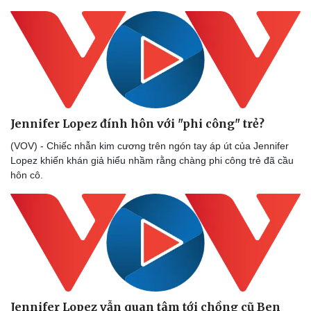
Sức khỏe
Đời sống
Jennifer Lopez đính hôn với "phi công" trẻ?
Dinh dưỡng - món ngon
Nhà đẹp
(VOV) - Chiếc nhẫn kim cương trên ngón tay áp út của Jennifer
Cây thuốc
Blog
Lopez khiến khán giả hiểu nhầm rằng chàng phi công trẻ đã cầu
Sản phụ khoa
Tình yêu - Gia đình
hôn cô.
Nhi khoa
Nam khoa
Làm đẹp - giảm cân
Phòng mạch online
Ăn sạch sống khỏe
Jennifer Lopez vẫn quan tâm tới chồng cũ Ben