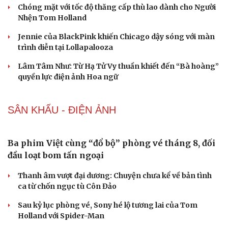
Vương Phi: Từ "thiên hậu" C-pop đến sự an nhiên
bên người tình trẻ Tạ Đình Phong
Anne Hathaway phủ sóng màn ảnh rộng với 5 dự án
điện ảnh tỷ đô năm 2026
Chóng mặt với tốc độ thăng cấp thù lao dành cho Người
Nhện Tom Holland
Jennie của BlackPink khiến Chicago dậy sóng với màn
trình diễn tại Lollapalooza
Lâm Tâm Như: Từ Hạ Tử Vy thuần khiết đến “Bà hoàng”
quyền lực điện ảnh Hoa ngữ
SÂN KHẤU - ĐIỆN ẢNH