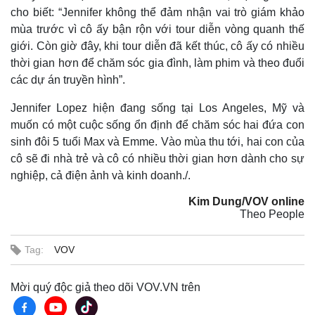
cho biết: “Jennifer không thể đảm nhận vai trò giám khảo
mùa trước vì cô ấy bận rộn với tour diễn vòng quanh thế
giới. Còn giờ đây, khi tour diễn đã kết thúc, cô ấy có nhiều
thời gian hơn để chăm sóc gia đình, làm phim và theo đuổi
các dự án truyền hình”.
Jennifer Lopez hiện đang sống tại Los Angeles, Mỹ và
muốn có một cuộc sống ổn định để chăm sóc hai đứa con
sinh đôi 5 tuổi Max và Emme. Vào mùa thu tới, hai con của
cô sẽ đi nhà trẻ và cô có nhiều thời gian hơn dành cho sự
nghiệp, cả điện ảnh và kinh doanh./.
Kim Dung/VOV online
Theo People
Tag:
VOV
Mời quý độc giả theo dõi VOV.VN trên