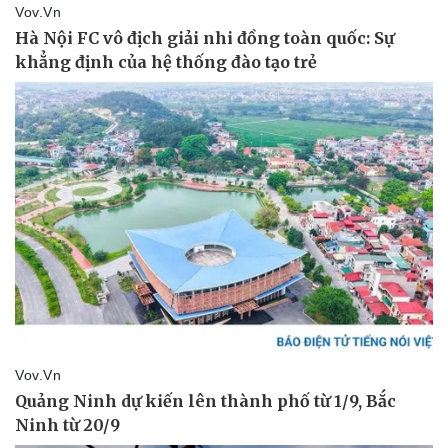
Vụ án
Vũ khí
Tin nóng
Việt Nam
Tư vấn luật
Phân tích