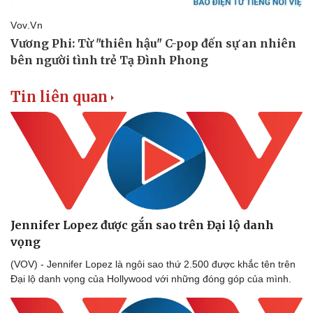
Doanh nghiệp
Công nghệ
Tin liên quan
Thông tin doanh nghiệp
Sành điệu
Doanh nghiệp 24h
Tin Công nghệ
Doanh nhân
Trải nghiệm
Vì cộng đồng
Chuyển đổi số
Jennifer Lopez được gắn sao trên Đại lộ danh
vọng
(VOV) - Jennifer Lopez là ngôi sao thứ 2.500 được khắc tên trên
Đại lộ danh vọng của Hollywood với những đóng góp của mình.