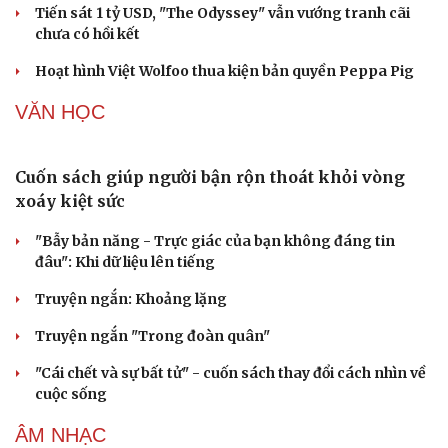
Cải chính
Ba phim Việt cùng “đổ bộ” phòng vé tháng 8, đối
đầu loạt bom tấn ngoại
Thanh âm vượt đại dương: Chuyện chưa kể về bản tình
ca từ chốn ngục tù Côn Đảo
Sau kỷ lục phòng vé, Sony hé lộ tương lai của Tom
Holland với Spider-Man
Tiến sát 1 tỷ USD, "The Odyssey" vẫn vướng tranh cãi
chưa có hồi kết
Hoạt hình Việt Wolfoo thua kiện bản quyền Peppa Pig
VĂN HỌC