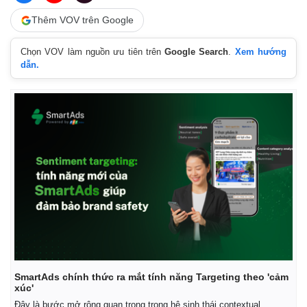
Thêm VOV trên Google
Chọn VOV làm nguồn ưu tiên trên
Google Search
.
Xem hướng
dẫn.
Kinh tế
Thị trường
Bất động sản
Giá vàng
Khởi nghiệp
Tiêu dùng
SmartAds chính thức ra mắt tính năng Targeting theo 'cảm
xúc'
Tỷ giá
Chứng khoán
Đây là bước mở rộng quan trọng trong hệ sinh thái contextual