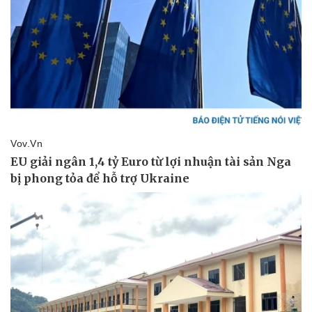
Thể thao
Ô tô - Xe máy
Bóng đá
Ô tô
Lịch thi đấu bóng đá
Xe máy
Thế giới thể thao
Tư vấn
eSports
Hậu trường