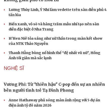
Kể chuyện cho bé
Lương Thùy Linh, Ý Nhi làm vedette trên sàn diễn phủ 4
Hạt giống tâm hồn
tấn lúa
Biển xanh, vỏ sò và hàng trăm mẫu nhí tạo nên sàn
diễn đặc biệt ở Nha Trang
H'Hen Niê tỏa sáng như nữ thần trong màn kết show
của NTK Thảo Nguyễn
Thanh Hằng bùng nổ hình thể “đệ nhất vũ nữ”, Hồng
Ánh tối giản mà sắc lạnh
NGHỆ SĨ