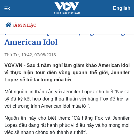
English
ÂM NHẠC
/
Jennifer Lopez trở lại “ghế nóng”
American Idol
Thứ Tư, 10:42, 07/08/2013
Chính trị
Xã hội
Đảng
Tin 24h
VOV.VN - Sau 1 năm nghỉ làm giám khảo American Idol
Tổ chức nhân sự
Dự báo thời tiết
vì thực hiện tour diễn vòng quanh thế giới, Jennifer
Quốc hội
Giáo dục
Lopez sẽ trở lại trong mùa tới.
Nhận diện sự thật
Dấu ấn VOV
Việc làm
Một nguồn tin thân cận với Jennifer Lopez cho biết “Nữ ca
Biển đảo
sỹ đã ký kết hợp đồng thỏa thuận với hãng Fox để trở lại
với chương trình American Idol mùa tới”.
Nguồn tin này cho biết thêm: “Cả hãng Fox và Jennifer
Lopez đều đang rất hạnh phúc vì điều này và họ mong mọi
việc sẽ nhanh chóng trở thành sự thật”.