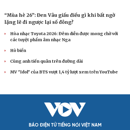
Cuốn sách giúp người bận rộn thoát khỏi vòng
xoáy kiệt sức
"Bẫy bản năng - Trực giác của bạn không đáng tin
đâu": Khi dữ liệu lên tiếng
Truyện ngắn: Khoảng lặng
Truyện ngắn "Trong đoàn quân"
"Cái chết và sự bất tử" - cuốn sách thay đổi cách nhìn về
cuộc sống
ÂM NHẠC