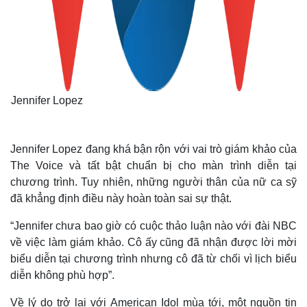
Jennifer Lopez
Jennifer Lopez đang khá bận rộn với vai trò giám khảo của
The Voice và tất bật chuẩn bị cho màn trình diễn tại
chương trình. Tuy nhiên, những người thân của nữ ca sỹ
đã khẳng định điều này hoàn toàn sai sự thật.
Thế giới
Multimedia
Quan sát
Video
“Jennifer chưa bao giờ có cuộc thảo luận nào với đài NBC
Cuộc sống đó đây
Ảnh
về việc làm giám khảo. Cô ấy cũng đã nhận được lời mời
Hồ sơ
E-Magazine
biểu diễn tại chương trình nhưng cô đã từ chối vì lịch biểu
Infographic
diễn không phù hợp”.
Về lý do trở lại với American Idol mùa tới, một nguồn tin