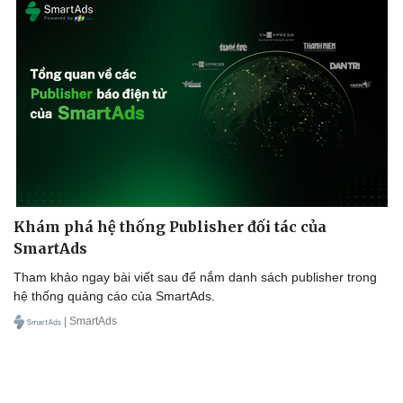
Khám phá hệ thống Publisher đối tác của
SmartAds
Tham khảo ngay bài viết sau để nắm danh sách publisher trong
Văn hóa
Giải trí
hệ thống quảng cáo của SmartAds.
Sân khấu - Điện ảnh
Nghệ sĩ
| SmartAds
Văn học
Thời trang
Âm nhạc
Sao Việt
Di sản