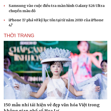
Samsung vào cuộc điều tra màn hình Galaxy S26 Ultra
chuyển màu đỏ
iPhone 17 phá vỡ kỷ lục tồn tại từ năm 2010 của iPhone
4?
THỜI TRANG
Du lịch
Podcast
Tư vấn
Câu chuyện thời sự
150 mẫu nhí tái hiện vẻ đẹp văn hóa Việt trong
Săn Tour
Đọc truyện đêm khuya
không gian phố cổ Hoa Lư
check-in
Cửa sổ tình yêu