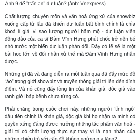
Bất động sản
Giá vàng
Ánh 9 để "trấn an" dư luận? (ảnh: Vnexpress)
Khởi nghiệp
Tiêu dùng
Chất lượng chuyên môn và văn hoá ứng xử của showbiz
Tỷ giá
Chứng khoán
xuống cấp từ lâu đã khiến dư luận bất bình chính là chìa
Giá cà phê
khoá lí giải vì sao lượng người hâm mộ - dư luận viên
đông đảo của ca sĩ Đàm Vĩnh Hưng phút chốc trở nên bé
nhỏ trước một biển dư luận phản đối. Đây có lẽ sẽ là một
bài học lớn về đối nhân xử thế mà Đàm Vĩnh Hưng nhận
được.
Những gì đã và đang diễn ra một tuần qua đã đẩy mức độ
“ảo” trong giới showbiz và truyền thông giải trí lên đến đỉnh
điểm. Và nó cũng đẩy lòng tin của khán giả, độc giả vào
ranh giới bấp bênh chưa từng có.
Phải chăng trong cuộc chơi này, những người “tỉnh ngộ”
đầu tiên chính là khán giả, độc giả khi họ nhận ra mình có
quyền xứng đáng được hưởng những tác phẩm văn hoá -
giải trí có chất lượng thực sự thay vì là nạn nhân của
những chiêu trò với cấp độ không ngừng gia tăng?