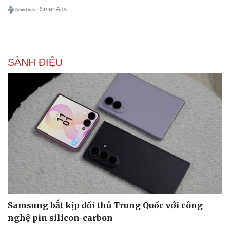
| SmartAds
Doanh nghiệp
Công nghệ
Thông tin doanh nghiệp
Sành điệu
SÀNH ĐIỆU
Doanh nghiệp 24h
Tin Công nghệ
Doanh nhân
Trải nghiệm
Vì cộng đồng
Chuyển đổi số
Samsung bắt kịp đối thủ Trung Quốc với công
nghệ pin silicon-carbon