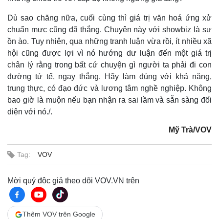
Dù sao chăng nữa, cuối cùng thì giá trị văn hoá ứng xử
chuẩn mực cũng đã thắng. Chuyện này với showbiz là sự
ồn ào. Tuy nhiên, qua những tranh luận vừa rồi, ít nhiều xã
hội cũng được lợi vì nó hướng dư luận đến một giá trị
chân lý rằng trong bất cứ chuyện gì người ta phải đi con
đường tử tế, ngay thẳng. Hãy làm đúng với khả năng,
trung thực, có đạo đức và lương tâm nghề nghiệp. Không
bao giờ là muộn nếu bạn nhận ra sai lầm và sẵn sàng đối
diện với nó./.
Mỹ Trà/VOV
Tag:
VOV
Pháp luật
Quân sự - Quốc phòng
Vụ án
Vũ khí
Mời quý độc giả theo dõi VOV.VN trên
Tin nóng
Việt Nam
Tư vấn luật
Phân tích
Thêm VOV trên Google