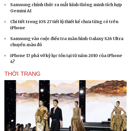
Samsung chính thức ra mắt kính thông minh tích hợp
Gemini AI
Chi tiết trong iOS 27 tiết lộ thiết kế chưa từng có trên
iPhone
Samsung vào cuộc điều tra màn hình Galaxy S26 Ultra
chuyển màu đỏ
iPhone 17 phá vỡ kỷ lục tồn tại từ năm 2010 của iPhone
4?
THỜI TRANG
Sức khỏe
Đời sống
Dinh dưỡng - món ngon
Nhà đẹp