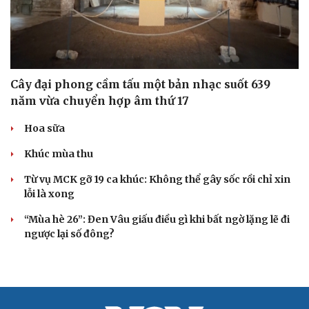
Cây đại phong cầm tấu một bản nhạc suốt 639
Cải chính
năm vừa chuyển hợp âm thứ 17
Hoa sữa
Khúc mùa thu
Từ vụ MCK gỡ 19 ca khúc: Không thể gây sốc rồi chỉ xin
lỗi là xong
“Mùa hè 26”: Đen Vâu giấu điều gì khi bất ngờ lặng lẽ đi
ngược lại số đông?