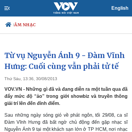
English
ÂM NHẠC
/
Từ vụ Nguyễn Ánh 9 - Đàm Vĩnh
Chính trị
Xã hội
Đảng
Tin 24h
Hưng: Cuối cùng vẫn phải tử tế
Tổ chức nhân sự
Dự báo thời tiết
Quốc hội
Giáo dục
Thứ Sáu, 13:36, 30/08/2013
Nhận diện sự thật
Dấu ấn VOV
Việc làm
VOV.VN - Những gì đã và đang diễn ra một tuần qua đã
Biển đảo
đẩy mức độ “ảo” trong giới showbiz và truyền thông
giải trí lên đến đỉnh điểm.
Sau những ngày sóng gió về phát ngôn, tối 29/08, ca sĩ
Đàm Vĩnh Hưng đã bất ngờ chủ động đến gặp nhạc sĩ
Nguyễn Ánh 9 tại một khách sạn lớn ở TP HCM, nơi nhạc