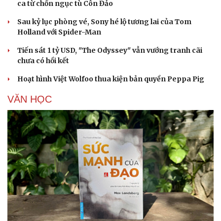
ca từ chốn ngục tù Côn Đảo
Sau kỷ lục phòng vé, Sony hé lộ tương lai của Tom
Holland với Spider-Man
Tiến sát 1 tỷ USD, "The Odyssey" vẫn vướng tranh cãi
chưa có hồi kết
Hoạt hình Việt Wolfoo thua kiện bản quyền Peppa Pig
VĂN HỌC
Du lịch
Podcast
Tư vấn
Câu chuyện thời sự
Săn Tour
Đọc truyện đêm khuya
check-in
Cửa sổ tình yêu
Kể chuyện cho bé
Hạt giống tâm hồn