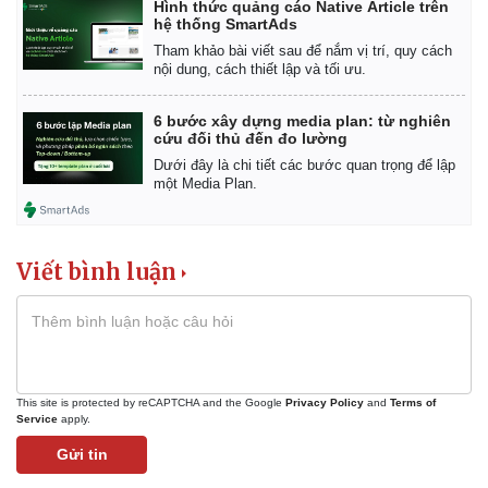
Hình thức quảng cáo Native Article trên
hệ thống SmartAds
Tham khảo bài viết sau để nắm vị trí, quy cách
nội dung, cách thiết lập và tối ưu.
6 bước xây dựng media plan: từ nghiên
cứu đối thủ đến đo lường
Dưới đây là chi tiết các bước quan trọng để lập
một Media Plan.
Thể thao
Ô tô - Xe máy
Bóng đá
Ô tô
Lịch thi đấu bóng đá
Xe máy
Viết bình luận
Thế giới thể thao
Tư vấn
eSports
Hậu trường
This site is protected by reCAPTCHA and the Google
Privacy Policy
and
Terms of
Service
apply.
Gửi tin