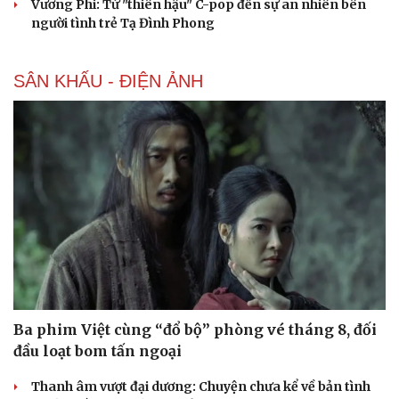
Vương Phi: Từ "thiên hậu" C-pop đến sự an nhiên bên
Di sản
người tình trẻ Tạ Đình Phong
SÂN KHẤU - ĐIỆN ẢNH
Ba phim Việt cùng “đổ bộ” phòng vé tháng 8, đối
đầu loạt bom tấn ngoại
Thanh âm vượt đại dương: Chuyện chưa kể về bản tình