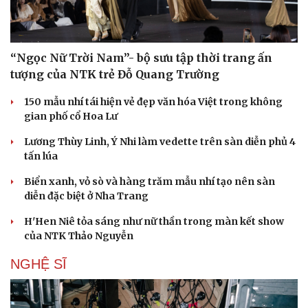
Cây thuốc
Blog
Sản phụ khoa
Tình yêu - Gia đình
Nhi khoa
Nam khoa
“Ngọc Nữ Trời Nam”- bộ sưu tập thời trang ấn
Làm đẹp - giảm cân
tượng của NTK trẻ Đỗ Quang Trường
Phòng mạch online
Ăn sạch sống khỏe
150 mẫu nhí tái hiện vẻ đẹp văn hóa Việt trong không
gian phố cổ Hoa Lư
Lương Thùy Linh, Ý Nhi làm vedette trên sàn diễn phủ 4
tấn lúa
Biển xanh, vỏ sò và hàng trăm mẫu nhí tạo nên sàn
diễn đặc biệt ở Nha Trang
H'Hen Niê tỏa sáng như nữ thần trong màn kết show
của NTK Thảo Nguyễn
NGHỆ SĨ