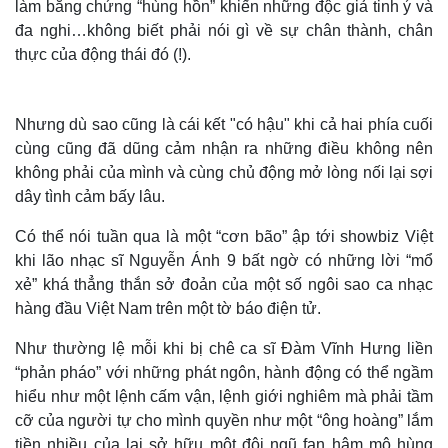
làm bằng chứng “hùng hồn” khiến những độc giả tinh ý và
đa nghi…không biết phải nói gì về sự chân thành, chân
thực của động thái đó (!).
Thế giới
Multimedia
Nhưng dù sao cũng là cái kết "có hậu" khi cả hai phía cuối
Quan sát
Video
cùng cũng đã dũng cảm nhận ra những điều không nên
Cuộc sống đó đây
Ảnh
không phải của mình và cùng chủ động mở lòng nối lại sợi
Hồ sơ
E-Magazine
dây tình cảm bấy lâu.
Infographic
Có thể nói tuần qua là một “cơn bão” ập tới showbiz Việt
khi lão nhạc sĩ Nguyễn Ánh 9 bất ngờ có những lời “mổ
xẻ” khá thẳng thắn sở đoản của một số ngôi sao ca nhạc
hàng đầu Việt Nam trên một tờ báo điện tử.
Như thường lệ mỗi khi bị chê ca sĩ Đàm Vĩnh Hưng liền
“phản pháo” với những phát ngôn, hành động có thể ngầm
hiểu như một lệnh cấm vận, lệnh giới nghiêm mà phải tầm
cỡ của người tự cho mình quyền như một “ông hoàng” lắm
tiền nhiều của lại sở hữu một đội ngũ fan hâm mộ hùng