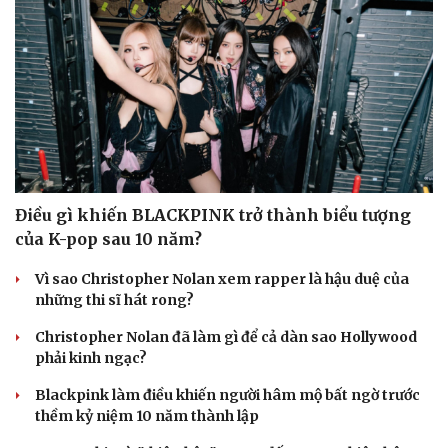
Điều gì khiến BLACKPINK trở thành biểu tượng
của K-pop sau 10 năm?
Vì sao Christopher Nolan xem rapper là hậu duệ của
những thi sĩ hát rong?
Christopher Nolan đã làm gì để cả dàn sao Hollywood
phải kinh ngạc?
Văn hóa
Giải trí
Blackpink làm điều khiến người hâm mộ bất ngờ trước
Sân khấu - Điện ảnh
Nghệ sĩ
thềm kỷ niệm 10 năm thành lập
Văn học
Thời trang
Âm nhạc
Sao Việt