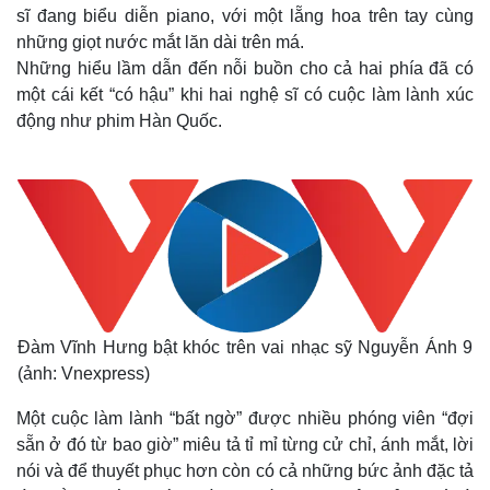
sĩ đang biểu diễn piano, với một lẵng hoa trên tay cùng
những giọt nước mắt lăn dài trên má.
Những hiểu lầm dẫn đến nỗi buồn cho cả hai phía đã có
một cái kết “có hậu” khi hai nghệ sĩ có cuộc làm lành xúc
động như phim Hàn Quốc.
Đàm Vĩnh Hưng bật khóc trên vai nhạc sỹ Nguyễn Ánh 9
(ảnh: Vnexpress)
Một cuộc làm lành “bất ngờ” được nhiều phóng viên “đợi
sẵn ở đó từ bao giờ” miêu tả tỉ mỉ từng cử chỉ, ánh mắt, lời
nói và để thuyết phục hơn còn có cả những bức ảnh đặc tả