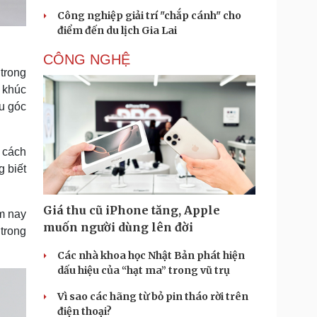
Công nghiệp giải trí "chắp cánh" cho
điểm đến du lịch Gia Lai
CÔNG NGHỆ
trong
 khúc
ều góc
m cách
g biết
Giá thu cũ iPhone tăng, Apple
m nay
muốn người dùng lên đời
trong
Các nhà khoa học Nhật Bản phát hiện
dấu hiệu của “hạt ma” trong vũ trụ
Vì sao các hãng từ bỏ pin tháo rời trên
điện thoại?