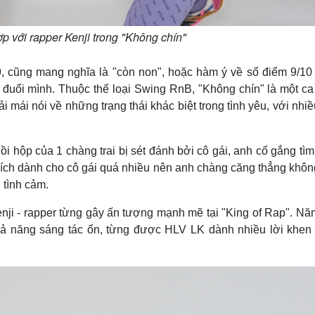
 với rapper Kenji trong "Không chín"
9, cũng mang nghĩa là "còn non", hoặc hàm ý về số điểm 9/10 
 đuổi mình. Thuộc thể loại Swing RnB, "Không chín" là một ca
ải mái nói về những trạng thái khác biệt trong tình yêu, với nhi
ồi hộp của 1 chàng trai bị sét đánh bởi cô gái, anh cố gắng tì
 thích dành cho cô gái quá nhiều nên anh chàng căng thẳng khôn
 tình cảm.
ji - rapper từng gây ấn tượng mạnh mẽ tại "King of Rap". Nă
hả năng sáng tác ổn, từng được HLV LK dành nhiều lời khen 