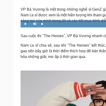
Tin nóng
Việt Nam
Tư vấn luật
Phân tích
VP Bá Vương là một trong những nghệ sĩ GenZ gâ
Nam ca sĩ được xem là một hiện tượng khi tham gi
sáng tạo của mình trong tất cả các tiết mục trình diễ
L
P
M
Sức khỏe
Đời sống
o
l
u
a
a
t
Dinh dưỡng - món ngon
Nhà đẹp
d
y
e
e
Sau cuộc thi "The Heroes", VP Bá Vương nhanh c
Cây thuốc
Blog
d
:
6
Sản phụ khoa
Tình yêu - Gia đình
.
Nam ca sĩ chia sẻ, sau khi "The Heroes" kết thúc
5
Nhi khoa
2
gao nên bây giờ là thời điểm thích hợp để bản thâ
%
Nam khoa
hóa những giấc mơ ấp ủ thời gian qua.
Làm đẹp - giảm cân
Phòng mạch online
Ăn sạch sống khỏe
Cải chính