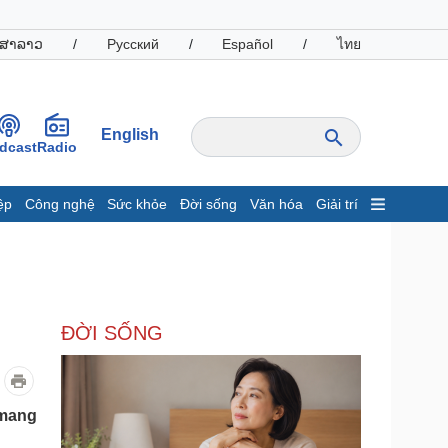
ສາລາວ
/
Русский
/
Español
/
ไทย
English
dcast
Radio
ệp
Công nghệ
Sức khỏe
Đời sống
Văn hóa
Giải trí
inh tế
Thị trường
ất động sản
Giá vàng
hởi nghiệp
Tiêu dùng
Tỷ giá
ĐỜI SỐNG
Chứng khoán
Giá cà phê
oanh nghiệp
Công nghệ
 mang
hông tin doanh nghiệp
Sành điệu