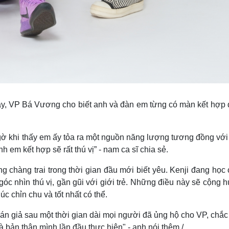
này, VP Bá Vương cho biết anh và đàn em từng có màn kết hợp 
ngờ khi thấy em ấy tỏa ra một nguồn năng lượng tương đồng vớ
h em kết hợp sẽ rất thú vị” - nam ca sĩ chia sẻ.
 chàng trai trong thời gian đầu mới biết yêu. Kenji đang học
 nhìn thú vị, gần gũi với giới trẻ. Những điều này sẽ cộng 
 chỉn chu và tốt nhất có thể.
án giả sau một thời gian dài mọi người đã ủng hộ cho VP, chắ
à bản thân mình lần đầu thực hiện" - anh nói thêm./.