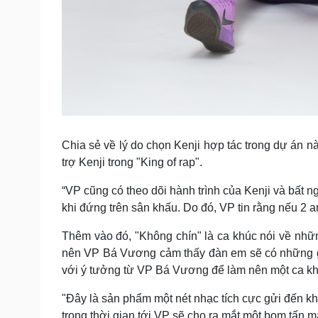
Chia sẻ về lý do chọn Kenji hợp tác trong dự án 
trợ Kenji trong "King of rap".
“VP cũng có theo dõi hành trình của Kenji và bất 
khi đứng trên sân khấu. Do đó, VP tin rằng nếu 2 an
Thêm vào đó, "Không chín" là ca khúc nói về những
nên VP Bá Vương cảm thấy đàn em sẽ có những góc
với ý tưởng từ VP Bá Vương để làm nên một ca khúc
"Đây là sản phẩm một nét nhạc tích cực gửi đến kh
trong thời gian tới VP sẽ cho ra mắt một bom tấn m