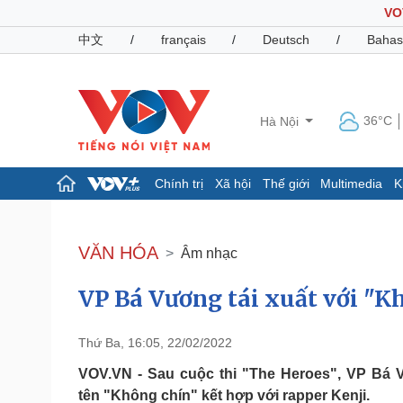
VO
中文
/
français
/
Deutsch
/
Bahas
36°C
Hà Nội
Chính trị
Xã hội
Thế giới
Multimedia
K
Chính trị
Xã hội
Đảng
Tin 24h
VĂN HÓA
Âm nhạc
Tổ chức nhân sự
Dự báo thời tiết
Quốc hội
Giáo dục
VP Bá Vương tái xuất với "K
Nhận diện sự thật
Dấu ấn VOV
Việc làm
Biển đảo
Thứ Ba, 16:05, 22/02/2022
Pháp luật
Quân sự - Quốc phòng
VOV.VN - Sau cuộc thi "The Heroes", VP B
Vụ án
Vũ khí
tên "Không chín" kết hợp với rapper Kenji.