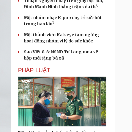
Thuận Nguyễn nhảy trên giày bọc lửa,
Đinh Mạnh Ninh thắng trận xóa thẻ
Một nhóm nhạc K-pop duy trì sức hút
trong bao lâu?
Một thành viên Katseye tạm ngừng
hoạt động nhóm vì lý do sức khỏe
Sao Việt 8-8: NSND Tự Long mua xế
hộp mới tặng bà xã
PHÁP LUẬT