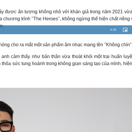
Lịch thi đấu bóng đá
Xe máy
Thế giới thể thao
Tư vấn
y được ấn tượng không nhỏ với khán giả trong năm 2021 vừa
eSports
V
a chương trình "The Heroes", không ngừng thể hiện chất riêng 
Hậu trường
n.
R
-
3:30
P
Văn hóa
Giải trí
D
i
c
e
Sân khấu - Điện ảnh
Nghệ sĩ
t
u
hóng cho ra mắt một sản phẩm âm nhạc mang tên "Không chín"
Văn học
Thời trang
r
m
e
Âm nhạc
Sao Việt
c
-
i
, anh cảm thấy như bản thân vừa thoát khỏi một trại huấn luyệ
a
Di sản
n
-
n thỏa sức tung hoành trong không gian sáng tạo của mình, hiệ
P
i
i
c
t
n
u
r
e
i
n
g
T
i
m