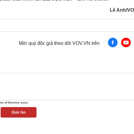
Lê Anh/V
Mời quý độc giả theo dõi VOV.VN trên
ms of Service
apply.
Gửi tin