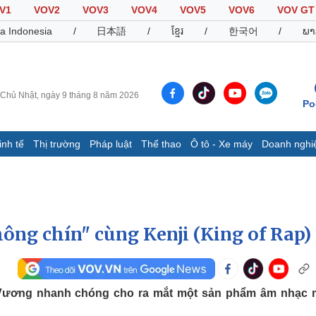
V1
VOV2
VOV3
VOV4
VOV5
VOV6
VOV GT
a Indonesia
/
日本語
/
ខ្មែរ
/
한국어
/
ພາ
Chủ Nhật, ngày 9 tháng 8 năm 2026
Po
inh tế
Thị trường
Pháp luật
Thể thao
Ô tô - Xe máy
Doanh nghi
Thế giới
Multimedia
K
Quan sát
Video
B
Cuộc sống đó đây
Ảnh
K
Hồ sơ
E-Magazine
hông chín" cùng Kenji (King of Rap)
Infographic
Thể thao
Ô tô - Xe máy
D
á Vương nhanh chóng cho ra mắt một sản phẩm âm nhạc
Bóng đá
Ô tô
T