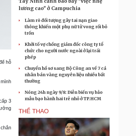
Tây Ninh cảnh báo bẫy "việc nhẹ
lương cao" ở Campuchia
Làm rõ đối tượng gây tai nạn giao
thông khiến một phụ nữ tử vong rồi bỏ
trốn
Khởi tố vợ chồng giám đốc công ty tổ
chức cho người nước ngoài ở lại trái
phép
để hỗ
Chuyển hồ sơ sang Bộ Công an về 7 cá
nhân bán vàng nguyên liệu nhiều bất
thường
i mình
Nóng 24h ngày 9/8: Diễn biến vụ bảo
mẫu bạo hành hai trẻ nhỏ ở TP.HCM
 cấp 3
hưởng
THỂ THAO
c chắn