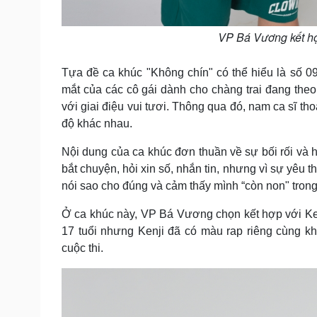
VP Bá Vương kết hợp
Tựa đề ca khúc "Không chín" có thể hiểu là số 0
mắt của các cô gái dành cho chàng trai đang theo
với giai điệu vui tươi. Thông qua đó, nam ca sĩ tho
độ khác nhau.
Nội dung của ca khúc đơn thuần về sự bối rối và h
bắt chuyện, hỏi xin số, nhắn tin, nhưng vì sự yêu
nói sao cho đúng và cảm thấy mình “còn non" trong
Ở ca khúc này, VP Bá Vương chọn kết hợp với Ken
17 tuổi nhưng Kenji đã có màu rap riêng cùng k
cuộc thi.