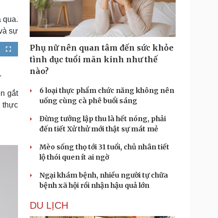
Doanh nghiệp 24h
Tin Công nghệ
Doanh nhân
Trải nghiệm
 qua.
ì cộng đồng
Chuyển đổi số
và sự
Phụ nữ nên quan tâm đến sức khỏe
F
u lịch
Podcast
u
tình dục tuổi mãn kinh như thế
l
Tư vấn
Câu chuyện thời sự
l
nào?
s
.
Săn Tour
Đọc truyện đêm khuya
c
r
heck-in
Cửa sổ tình yêu
e
6 loại thực phẩm chức năng không nên
e
n gắt
n
Kể chuyện cho bé
uống cùng cà phê buổi sáng
n thực
Hạt giống tâm hồn
Đừng tưởng lập thu là hết nóng, phải
đến tiết Xử thử mới thật sự mát mẻ
Mèo sống thọ tới 31 tuổi, chủ nhân tiết
lộ thói quen ít ai ngờ
Ngại khám bệnh, nhiều người tự chữa
bệnh xã hội rồi nhận hậu quả lớn
DU LỊCH