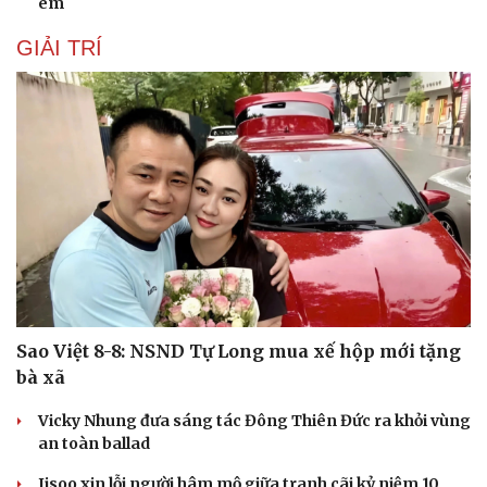
em
GIẢI TRÍ
Sao Việt 8-8: NSND Tự Long mua xế hộp mới tặng
bà xã
Vicky Nhung đưa sáng tác Đông Thiên Đức ra khỏi vùng
an toàn ballad
Jisoo xin lỗi người hâm mộ giữa tranh cãi kỷ niệm 10