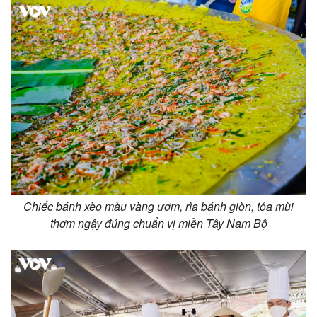
Kinh tế
Thị trường
Chiếc bánh xèo màu vàng ươm, rìa bánh giòn, tỏa mùi
Bất động sản
Giá vàng
thơm ngậy đúng chuẩn vị miền Tây Nam Bộ
Khởi nghiệp
Tiêu dùng
Tỷ giá
Chứng khoán
Giá cà phê