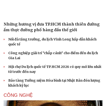
Văn hóa
Giải trí
Sân khấu - Điện ảnh
Nghệ sĩ
Văn học
Thời trang
Âm nhạc
Sao Việt
Những hương vị đưa TP.HCM thành thiên đường
Di sản
ẩm thực đường phố hàng đầu thế giới
Nối đà tăng trưởng, du lịch Vĩnh Long hấp dẫn khách
quốc tế
Công nghiệp giải trí "chắp cánh" cho điểm đến du lịch
Gia Lai
Hội chợ Du lịch quốc tế TP.HCM 2026 có quy mô lớn nhất
từ trước đến nay
Bảo tàng Tưởng niệm Hòa bình tại Nhật Bản đón lượng
khách kỷ lục
CÔNG NGHỆ