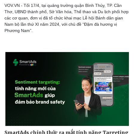
Nhi khoa
VOV.VN - Tối 17/4, tại quảng trường quận Bình Thủy, TP. Cần
Nam khoa
Thơ, UBND thành phố, Sở Văn hóa, Thể thao và Du lịch phối hợp
Làm đẹp - giảm cân
các cơ quan, đơn vị đã tổ chức khai mạc Lễ hội Bánh dân gian
Phòng mạch online
Nam bộ lần thứ XI năm 2024, với chủ đề “Đậm đà hương vị
Ăn sạch sống khỏe
Phương Nam”.
SmartAds chính thức ra mắt tính năng Targeting