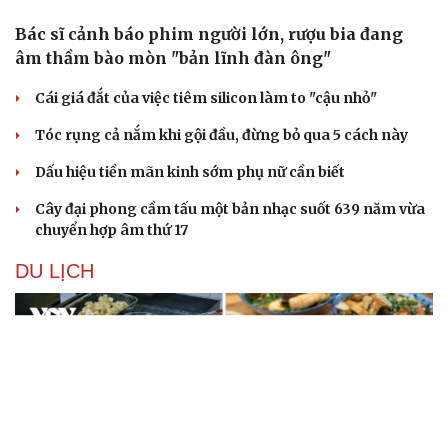
Bác sĩ cảnh báo phim người lớn, rượu bia đang
âm thầm bào mòn "bản lĩnh đàn ông"
Cái giá đắt của việc tiêm silicon làm to "cậu nhỏ"
Tóc rụng cả nắm khi gội đầu, đừng bỏ qua 5 cách này
Dấu hiệu tiền mãn kinh sớm phụ nữ cần biết
Cây đại phong cầm tấu một bản nhạc suốt 639 năm vừa
chuyển hợp âm thứ 17
DU LỊCH