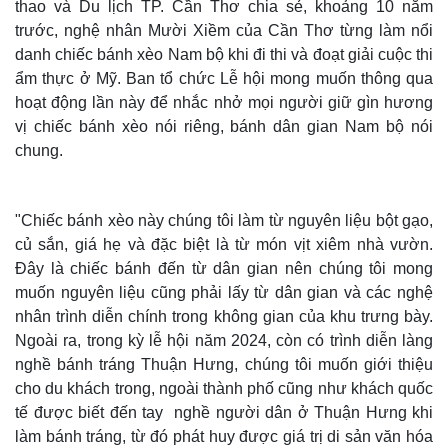
thao và Du lịch TP. Cần Thơ chia sẻ, khoảng 10 năm
trước, nghệ nhân Mười Xiềm của Cần Thơ từng làm nổi
danh chiếc bánh xèo Nam bộ khi đi thi và đoạt giải cuộc thi
ẩm thực ở Mỹ. Ban tổ chức Lễ hội mong muốn thông qua
hoạt động lần này để nhắc nhở mọi người giữ gìn hương
vị chiếc bánh xèo nói riêng, bánh dân gian Nam bộ nói
chung.
"Chiếc bánh xèo này chúng tôi làm từ nguyên liệu bột gạo,
củ sắn, giá hẹ và đặc biệt là từ món vịt xiêm nhà vườn.
Đây là chiếc bánh đến từ dân gian nên chúng tôi mong
muốn nguyên liệu cũng phải lấy từ dân gian và các nghệ
nhân trình diễn chính trong không gian của khu trưng bày.
Ngoài ra, trong kỳ lễ hội năm 2024, còn có trình diễn làng
nghề bánh tráng Thuận Hưng, chúng tôi muốn giới thiệu
cho du khách trong, ngoài thành phố cũng như khách quốc
tế được biết đến tay nghề người dân ở Thuận Hưng khi
làm bánh tráng, từ đó phát huy được giá trị di sản văn hóa