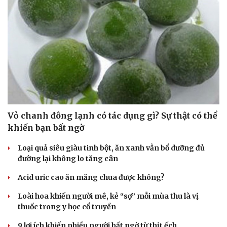
Cải chính
Vỏ chanh đông lạnh có tác dụng gì? Sự thật có thể
khiến bạn bất ngờ
Loại quả siêu giàu tinh bột, ăn xanh vẫn bổ dưỡng đủ
đường lại không lo tăng cân
Acid uric cao ăn măng chua được không?
Loài hoa khiến người mê, kẻ “sợ” mỗi mùa thu là vị
thuốc trong y học cổ truyền
9 lợi ích khiến nhiều người bất ngờ từ thịt ếch