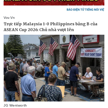
Thể thao
Ô tô - Xe máy
Bóng đá
Ô tô
Lịch thi đấu bóng đá
Xe máy
Thế giới thể thao
Tư vấn
eSports
Hậu trường