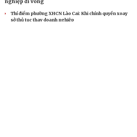
nghiệp đi vòng
Thí điểm phường XHCN Lào Cai: Khi chính quyền xoay
sở thủ tục thay doanh nghiệp
Đà Nẵng: Phát hiện và xử lý vụ kinh doanh lô than hoạt
tính nhập lậu
Hưng Yên tổ chức Lễ hội và xúc tiến thương mại nhãn
lồng năm 2026
Bài toán hút vốn, không chỉ là chuyển đổi xanh
SÂN KHẤU - ĐIỆN ẢNH