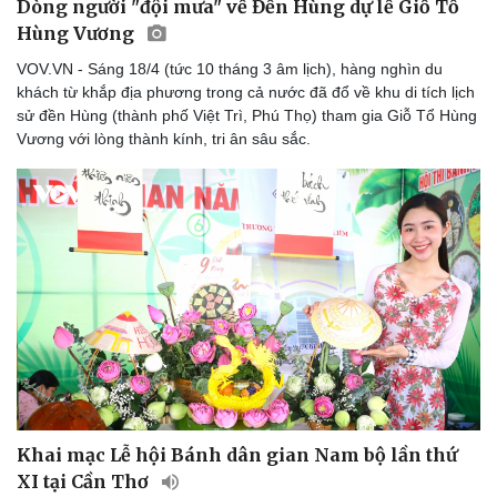
Dòng người "đội mưa" về Đền Hùng dự lễ Giỗ Tổ
Hùng Vương
VOV.VN - Sáng 18/4 (tức 10 tháng 3 âm lịch), hàng nghìn du
khách từ khắp địa phương trong cả nước đã đổ về khu di tích lịch
sử đền Hùng (thành phố Việt Trì, Phú Thọ) tham gia Giỗ Tổ Hùng
Vương với lòng thành kính, tri ân sâu sắc.
Sức khỏe
Đời sống
Dinh dưỡng - món ngon
Nhà đẹp
Khai mạc Lễ hội Bánh dân gian Nam bộ lần thứ
Cây thuốc
Blog
XI tại Cần Thơ
Sản phụ khoa
Tình yêu - Gia đình