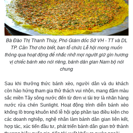
Bà Đào Thị Thanh Thúy, Phó Giám đốc Sở VH - TT và DL
TP. Cần Thơ cho biết, ban tổ chức Lễ hội mong muốn
thông qua hoạt động để nhắc nhở mọi người giữ gìn hương
vị chiếc bánh xèo nói riêng, bánh dân gian Nam bộ nói
chung
Sau khi thưởng thức bánh xèo, người dân và du khách
còn hào hứng tham gia thử thách vui nhộn, mang đậm màu
sắc miền Tây sông nước đến từ đơn vị tài trợ là nhãn hàng
nước rửa chén Sunlight. Hoạt động trình diễn bánh xèo
khổng lồ trong khuôn khổ lễ hội góp phần tạo điều kiện cho
các doanh nghiệp, nghệ nhân làm bánh dân gian liên kết,
hợp tác, xúc tiến đầu tư, phát triển bánh dân gian trở thành