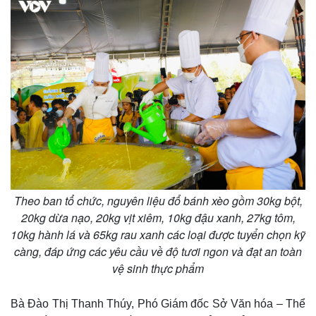
Thế giới
Multimedia
Quan sát
Video
Theo ban tổ chức, nguyên liệu đổ bánh xèo gồm 30kg bột,
Cuộc sống đó đây
Ảnh
20kg dừa nạo, 20kg vịt xiêm, 10kg đậu xanh, 27kg tôm,
Hồ sơ
E-Magazine
10kg hành lá và 65kg rau xanh các loại được tuyển chọn kỹ
Infographic
càng, đáp ứng các yêu cầu về độ tươi ngon và đạt an toàn
vệ sinh thực phẩm
Bà Đào Thị Thanh Thúy, Phó Giám đốc Sở Văn hóa – Thể