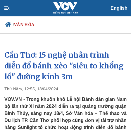
English
VĂN HÓA
/
Cần Thơ: 15 nghệ nhân trình
Chính trị
Xã hội
Đảng
Tin 24h
diễn đổ bánh xèo "siêu to khổng
Tổ chức nhân sự
Dự báo thời tiết
lồ" đường kính 3m
Quốc hội
Giáo dục
Nhận diện sự thật
Dấu ấn VOV
Việc làm
Thứ Năm, 12:55, 18/04/2024
Biển đảo
VOV.VN - Trong khuôn khổ Lễ hội Bánh dân gian Nam
bộ lần thứ XI năm 2024 diễn ra tại quảng trường quận
Bình Thủy, sáng nay 18/4, Sở Văn hóa – Thể thao và
Du lịch TP. Cần Thơ phối hợp cùng đơn vị tài trợ nhãn
hàng Sunlight tổ chức hoạt động trình diễn đổ bánh