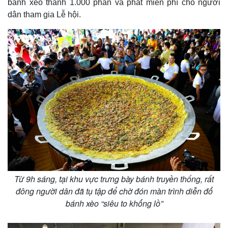
bánh xèo thành 1.000 phần và phát miễn phí cho người
dân tham gia Lễ hội.
m
e
Từ 9h sáng, tại khu vực trưng bày bánh truyền thống, rất
đông người dân đã tụ tập để chờ đón màn trình diễn đổ
bánh xèo “siêu to khổng lồ”