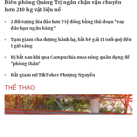
Biên phòng Quảng Trị ngăn chặn vận chuyển
hơn 210 kg vật liệu nổ
2 đối tượng lừa đảo hơn 7 tỷ đồng bằng thủ đoạn "vay
đáo hạn ngân hàng"
Tạm giam cha dượng hành hạ, bắt bé gái 11 tuổi quỳ đến
1 giờ sáng
Bị bắt sau khi qua Campuchia mua súng quân dụng để
"phòng thân"
Bắt giam nữ TikToker Phượng Nguyễn
THỂ THAO