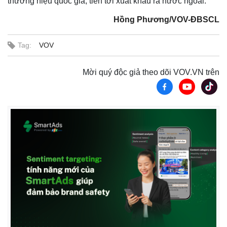
thương hiệu quốc gia, tiến tới xuất khẩu ra nước ngoài.
Hồng Phương/VOV-ĐBSCL
Tag:
VOV
Mời quý độc giả theo dõi VOV.VN trên
Pháp luật
Quân sự - Quốc phòng
Vụ án
Vũ khí
Tin nóng
Việt Nam
Tư vấn luật
Phân tích