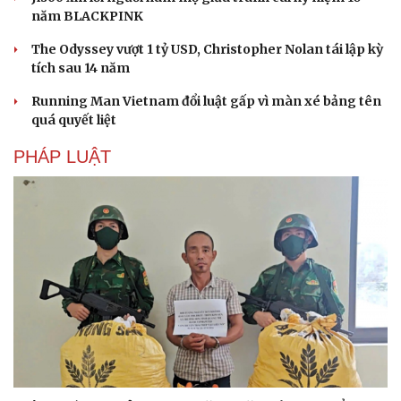
năm BLACKPINK
Du lịch
Podcast
The Odyssey vượt 1 tỷ USD, Christopher Nolan tái lập kỳ
tích sau 14 năm
Tư vấn
Câu chuyện thời sự
Săn Tour
Đọc truyện đêm khuya
Running Man Vietnam đổi luật gấp vì màn xé bảng tên
check-in
Cửa sổ tình yêu
quá quyết liệt
Kể chuyện cho bé
Hạt giống tâm hồn
PHÁP LUẬT