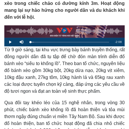
xèo trong chiếc chảo có đường kính 3m. Hoạt động
mang lại sự hào hứng cho người dân và du khách khi
đến với lễ hội.
R
-
2:08
L
P
M
o
l
u
a
Từ 9 giờ sáng, tại khu vực trưng bày bánh truyền thống, rất
a
t
e
d
y
e
e
đông người dân đã tụ tập để chờ đón màn trình diễn đổ
d
m
:
bánh xèo “siêu to khổng lồ”. Theo ban tổ chức, nguyên liệu
4
.
a
7
đổ bánh xèo gồm 30kg bột, 20kg dừa nạo, 20kg vịt xiêm,
8
%
10kg đậu xanh, 27kg tôm, 10kg hành lá và 65kg rau xanh
i
các loại được tuyển chọn kỹ càng, đáp ứng các yêu cầu về
n
độ tươi ngon và đạt an toàn vệ sinh thực phẩm.
i
Qua đôi tay khéo léo của 15 nghệ nhân, trong vòng 30
n
phút, chiếc bánh xèo khổng lồ đã hoàn thiện và tỏa mùi
g
thơm ngậy đúng chuẩn vị miền Tây Nam Bộ. Sau khi được
T
đổ hoàn thiện, ban tổ chức hoạt động đã chia nhỏ chiếc
i