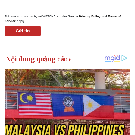
This site is protected by reCAPTCHA and the Google
Privacy Policy
and
Terms of
Service
apply.
Gửi tin