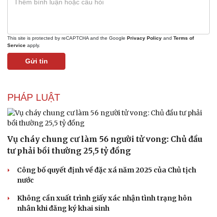
This site is protected by reCAPTCHA and the Google
Privacy Policy
and
Terms of
Service
apply.
Gửi tin
PHÁP LUẬT
Vụ cháy chung cư làm 56 người tử vong: Chủ đầu
Sức khỏe
Đời sống
tư phải bồi thường 25,5 tỷ đồng
Dinh dưỡng - món ngon
Nhà đẹp
Cây thuốc
Blog
Công bố quyết định về đặc xá năm 2025 của Chủ tịch
Sản phụ khoa
Tình yêu - Gia đình
nước
Nhi khoa
Nam khoa
Không cần xuất trình giấy xác nhận tình trạng hôn
Làm đẹp - giảm cân
nhân khi đăng ký khai sinh
Phòng mạch online