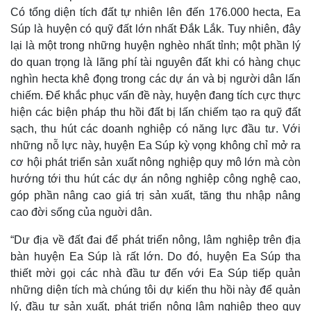
Có tổng diện tích đất tự nhiên lên đến 176.000 hecta, Ea
Súp là huyện có quỹ đất lớn nhất Đắk Lắk. Tuy nhiên, đây
lại là một trong những huyện nghèo nhất tỉnh; một phần lý
do quan trọng là lãng phí tài nguyên đất khi có hàng chục
nghìn hecta khê đọng trong các dự án và bị người dân lấn
chiếm. Để khắc phục vấn đề này, huyện đang tích cực thực
hiện các biện pháp thu hồi đất bị lấn chiếm tạo ra quỹ đất
sạch, thu hút các doanh nghiệp có năng lực đầu tư. Với
những nỗ lực này, huyện Ea Súp kỳ vọng không chỉ mở ra
cơ hội phát triển sản xuất nông nghiệp quy mô lớn mà còn
Kinh tế
Thị trường
hướng tới thu hút các dự án nông nghiệp công nghệ cao,
Bất động sản
Giá vàng
góp phần nâng cao giá trị sản xuất, tăng thu nhập nâng
Khởi nghiệp
Tiêu dùng
cao đời sống của nguời dân.
Tỷ giá
Chứng khoán
“Dư địa về đất đai để phát triển nông, lâm nghiệp trên địa
Giá cà phê
bàn huyện Ea Súp là rất lớn. Do đó, huyện Ea Súp tha
thiết mời gọi các nhà đầu tư đến với Ea Súp tiếp quản
những diện tích mà chúng tôi dự kiến thu hồi này để quản
lý, đầu tư sản xuất, phát triển nông lâm nghiệp theo quy