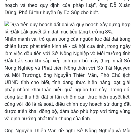
hoạch và theo quy định của pháp luật”, ông Đỗ Xuân
Dũng, Phó Bí thư huyện ủy Ea Súp cho biết.
Nhấn mạnh vai trò quan trọng của nguồn lực đất đai trong
chiến lược phát triển kinh tế - xã hội của tỉnh, trong ngày
làm việc đầu tiên với Sở Nông Nghiệp và Môi trường tỉnh
Đắk Lắk sau khi sắp xếp tinh gọn bộ máy (hợp nhất Sở
Nông Nghiệp và Phát triển Nông thôn với Sở Tài Nguyên
và Môi Trường), ông Nguyễn Thiên Văn, Phó Chủ tịch
UBND tỉnh cho biết, tỉnh đang thực hiện hàng loạt giải
Pháp luật
Quân sự - Quốc phòng
pháp nhằm khai thác hiệu quả nguồn lực này. Trong đó,
Vụ án
Vũ khí
Tin nóng
Việt Nam
công tác thu hồi đất bị lấn chiếm cần thực hiện quyết liệt,
Tư vấn luật
Phân tích
cùng với đó là rà soát, điều chỉnh quy hoạch sử dụng đất
được triển khai đồng bộ, đảm bảo phù hợp với từng vùng
và định hướng phát triển chung của tỉnh.
Ông Nguyễn Thiên Văn đề nghị Sở Nông Nghiệp và Môi