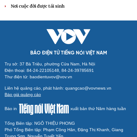
check-in
Cửa sổ tình yêu
Nơi cuộc đời được tái sinh
Kể chuyện cho bé
Hạt giống tâm hồn
BÁO ĐIỆN TỬ TIẾNG NÓI VIỆT NAM
Trụ sở: 37 Bà Triệu, phường Cửa Nam, Hà Nội
Điện thoại: 84-24-22105148, 84-24-39785691
Thư điện tử: baodientuvov@vov.vn
Liên hệ quảng cáo, phát hành: quangcao@vovnews.vn
Báo giá quảng cáo
Báo in
xuất bản thứ Năm hàng tuần
Tổng Biên tập: NGÔ THIỆU PHONG
Cải chính
Phó Tổng Biên tập: Phạm Công Hân, Đặng Thị Khanh, Giang
Trung Sơn, Nguyễn Tuyết Yến