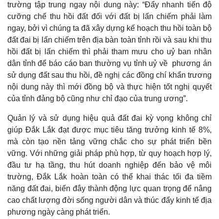
trường tập trung ngay nội dung này: “Đẩy nhanh tiến độ
cưỡng chế thu hồi đất đối với đất bị lấn chiếm phải làm
ngay, bởi vì chúng ta đã xây dựng kế hoạch thu hồi toàn bộ
đất đai bị lấn chiếm trên địa bàn toàn tỉnh rồi và sau khi thu
hồi đất bị lấn chiếm thì phải tham mưu cho uỷ ban nhân
dân tỉnh để báo cáo ban thường vụ tỉnh uỷ về phương án
sử dụng đất sau thu hồi, đề nghị các đồng chí khẩn trương
nội dung này thì mới đồng bộ và thực hiện tốt nghị quyết
của tỉnh đảng bộ cũng như chỉ đạo của trung ương”.
Quản lý và sử dụng hiệu quả đất đai kỳ vọng không chỉ
Thể thao
Ô tô - Xe máy
giúp Đắk Lắk đạt được mục tiêu tăng trưởng kinh tế 8%,
Bóng đá
Ô tô
mà còn tạo nền tảng vững chắc cho sự phát triển bền
Lịch thi đấu bóng đá
Xe máy
vững. Với những giải pháp phù hợp, từ quy hoạch hợp lý,
Thế giới thể thao
Tư vấn
đầu tư hạ tầng, thu hút doanh nghiệp đến bảo vệ môi
eSports
trường, Đắk Lắk hoàn toàn có thể khai thác tối đa tiềm
Hậu trường
năng đất đai, biến đây thành động lực quan trọng để nâng
cao chất lượng đời sống người dân và thúc đẩy kinh tế địa
phương ngày càng phát triển.