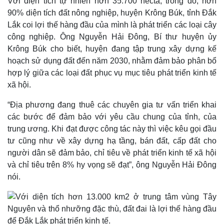
Với diện tích tự nhiên hơn 35.700 hecta, trong đó, hơn
90% diện tích đất nông nghiệp, huyện Krông Búk, tỉnh Đắk
Lắk coi lợi thế hàng đầu của mình là phát triển các loại cây
công nghiệp. Ông Nguyễn Hải Đông, Bí thư huyện ủy
Krông Búk cho biết, huyện đang tập trung xây dựng kế
hoạch sử dụng đất đến năm 2030, nhằm đảm bảo phân bổ
hợp lý giữa các loại đất phục vụ mục tiêu phát triển kinh tế
xã hội.
“Địa phương đang thuê các chuyên gia tư vấn triển khai
các bước để đảm bảo với yêu cầu chung của tỉnh, của
Thế giới
Multimedia
trung ương. Khi đạt được công tác này thì việc kêu gọi đầu
Quan sát
Video
tư cũng như về xây dựng hạ tầng, bán đất, cấp đất cho
Cuộc sống đó đây
Ảnh
người dân sẽ đảm bảo, chỉ tiêu về phát triển kinh tế xã hội
Hồ sơ
E-Magazine
Infographic
và chỉ tiêu trên 8% hy vọng sẽ đạt”, ông Nguyễn Hải Đông
nói.