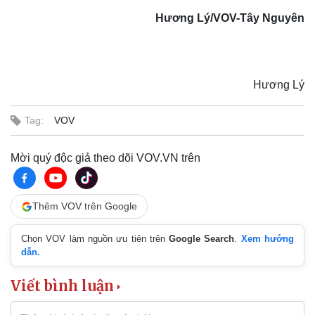
Hương Lý/VOV-Tây Nguyên
Hương Lý
Tag:
VOV
Mời quý độc giả theo dõi VOV.VN trên
Doanh nghiệp
Công nghệ
Thêm VOV trên Google
Thông tin doanh nghiệp
Sành điệu
Doanh nghiệp 24h
Tin Công nghệ
Chọn VOV làm nguồn ưu tiên trên
Google Search
.
Xem hướng
Doanh nhân
Trải nghiệm
dẫn.
Vì cộng đồng
Chuyển đổi số
Viết bình luận