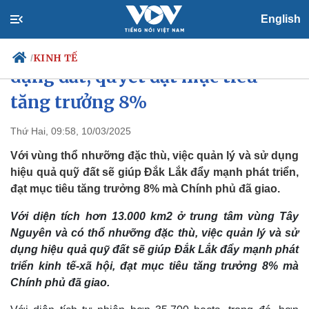
English
Đắk Lắk nâng cao hiệu quả sử
KINH TẾ
/
dụng đất, quyết đạt mục tiêu
tăng trưởng 8%
Chính trị
Xã hội
Thứ Hai, 09:58, 10/03/2025
Đảng
Tin 24h
Với vùng thổ nhưỡng đặc thù, việc quản lý và sử dụng
Tổ chức nhân sự
Dự báo thời tiết
hiệu quả quỹ đất sẽ giúp Đắk Lắk đẩy mạnh phát triển,
Quốc hội
Giáo dục
đạt mục tiêu tăng trưởng 8% mà Chính phủ đã giao.
Nhận diện sự thật
Dấu ấn VOV
Việc làm
Với diện tích hơn 13.000 km2 ở trung tâm vùng Tây
Biển đảo
Nguyên và có thổ nhưỡng đặc thù, việc quản lý và sử
dụng hiệu quả quỹ đất sẽ giúp Đắk Lắk đẩy mạnh phát
triển kinh tế-xã hội, đạt mục tiêu tăng trưởng 8% mà
Chính phủ đã giao.