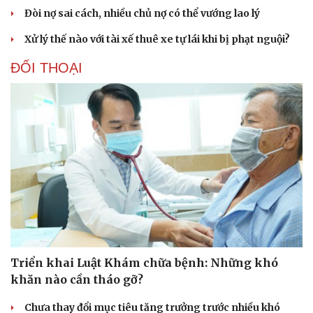
Đòi nợ sai cách, nhiều chủ nợ có thể vướng lao lý
Ăn sạch sống khỏe
Xử lý thế nào với tài xế thuê xe tự lái khi bị phạt nguội?
ĐỐI THOẠI
Triển khai Luật Khám chữa bệnh: Những khó
Văn hóa
Giải trí
khăn nào cần tháo gỡ?
Sân khấu - Điện ảnh
Nghệ sĩ
Văn học
Thời trang
Chưa thay đổi mục tiêu tăng trưởng trước nhiều khó