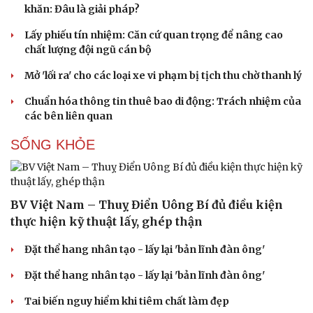
Âm nhạc
Sao Việt
khăn: Đâu là giải pháp?
Di sản
Lấy phiếu tín nhiệm: Căn cứ quan trọng để nâng cao
chất lượng đội ngũ cán bộ
Mở 'lối ra' cho các loại xe vi phạm bị tịch thu chờ thanh lý
Chuẩn hóa thông tin thuê bao di động: Trách nhiệm của
các bên liên quan
SỐNG KHỎE
BV Việt Nam – Thuỵ Điển Uông Bí đủ điều kiện
thực hiện kỹ thuật lấy, ghép thận
Đặt thể hang nhân tạo - lấy lại 'bản lĩnh đàn ông'
Du lịch
Podcast
Đặt thể hang nhân tạo - lấy lại 'bản lĩnh đàn ông'
Tư vấn
Câu chuyện thời sự
Tai biến nguy hiểm khi tiêm chất làm đẹp
Săn Tour
Đọc truyện đêm khuya