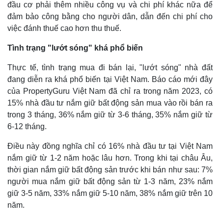
đầu cơ phải thêm nhiều công vụ và chi phí khác nữa để
đảm bảo công bằng cho người dân, dẫn đến chi phí cho
việc đánh thuế cao hơn thu thuế.
Tình trạng "lướt sóng" khá phổ biến
Thực tế, tình trạng mua đi bán lại, "lướt sóng" nhà đất
đang diễn ra khá phổ biến tại Việt Nam. Báo cáo mới đây
của PropertyGuru Việt Nam đã chỉ ra trong năm 2023, có
15% nhà đầu tư nắm giữ bất động sản mua vào rồi bán ra
trong 3 tháng, 36% nắm giữ từ 3-6 tháng, 35% nắm giữ từ
6-12 tháng.
Điều này đồng nghĩa chỉ có 16% nhà đầu tư tại Việt Nam
nắm giữ từ 1-2 năm hoặc lâu hơn. Trong khi tại châu Âu,
Thể thao
Ô tô - Xe máy
thời gian nắm giữ bất động sản trước khi bán như sau: 7%
Bóng đá
Ô tô
người mua nắm giữ bất động sản từ 1-3 năm, 23% nắm
Lịch thi đấu bóng đá
Xe máy
giữ 3-5 năm, 33% nắm giữ 5-10 năm, 38% nắm giữ trên 10
Thế giới thể thao
Tư vấn
năm.
eSports
Hậu trường