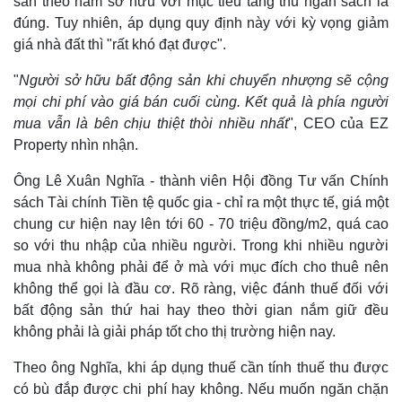
sản theo năm sở hữu với mục tiêu tăng thu ngân sách là
đúng. Tuy nhiên, áp dụng quy định này với kỳ vọng giảm
giá nhà đất thì "rất khó đạt được".
"
Người sở hữu bất động sản khi chuyển nhượng sẽ cộng
mọi chi phí vào giá bán cuối cùng. Kết quả là phía người
mua vẫn là bên chịu thiệt thòi nhiều nhất
", CEO của EZ
Property nhìn nhận.
Ông Lê Xuân Nghĩa - thành viên Hội đồng Tư vấn Chính
Pháp luật
Quân sự - Quốc phòng
sách Tài chính Tiền tệ quốc gia - chỉ ra một thực tế, giá một
Vụ án
Vũ khí
chung cư hiện nay lên tới 60 - 70 triệu đồng/m2, quá cao
Tin nóng
Việt Nam
so với thu nhập của nhiều người. Trong khi nhiều người
Tư vấn luật
Phân tích
mua nhà không phải để ở mà với mục đích cho thuê nên
không thể gọi là đầu cơ. Rõ ràng, việc đánh thuế đối với
bất động sản thứ hai hay theo thời gian nắm giữ đều
không phải là giải pháp tốt cho thị trường hiện nay.
Theo ông Nghĩa, khi áp dụng thuế cần tính thuế thu được
có bù đắp được chi phí hay không. Nếu muốn ngăn chặn