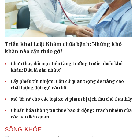
Du lịch
Podcast
Tư vấn
Câu chuyện thời sự
Săn Tour
Đọc truyện đêm khuya
Triển khai Luật Khám chữa bệnh: Những khó
check-in
Cửa sổ tình yêu
khăn nào cần tháo gỡ?
Kể chuyện cho bé
Hạt giống tâm hồn
Chưa thay đổi mục tiêu tăng trưởng trước nhiều khó
khăn: Đâu là giải pháp?
Lấy phiếu tín nhiệm: Căn cứ quan trọng để nâng cao
chất lượng đội ngũ cán bộ
Mở 'lối ra' cho các loại xe vi phạm bị tịch thu chờ thanh lý
Chuẩn hóa thông tin thuê bao di động: Trách nhiệm của
các bên liên quan
SỐNG KHỎE