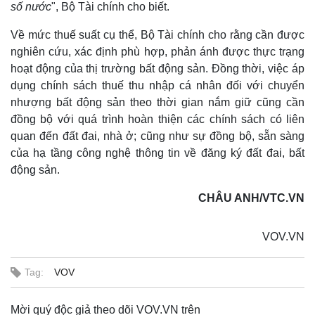
số nước
", Bộ Tài chính cho biết.
Về mức thuế suất cụ thể, Bộ Tài chính cho rằng cần được
nghiên cứu, xác định phù hợp, phản ánh được thực trạng
hoạt động của thị trường bất động sản. Đồng thời, việc áp
dụng chính sách thuế thu nhập cá nhân đối với chuyển
nhượng bất động sản theo thời gian nắm giữ cũng cần
đồng bộ với quá trình hoàn thiện các chính sách có liên
Sức khỏe
Đời sống
quan đến đất đai, nhà ở; cũng như sự đồng bộ, sẵn sàng
Dinh dưỡng - món ngon
Nhà đẹp
của hạ tầng công nghệ thông tin về đăng ký đất đai, bất
Cây thuốc
Blog
động sản.
Sản phụ khoa
Tình yêu - Gia đình
Nhi khoa
CHÂU ANH/VTC.VN
Nam khoa
Làm đẹp - giảm cân
Phòng mạch online
VOV.VN
Ăn sạch sống khỏe
Tag:
VOV
Mời quý độc giả theo dõi VOV.VN trên