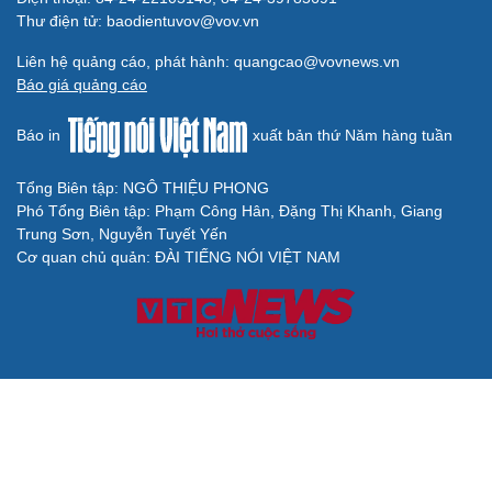
Thư điện tử: baodientuvov@vov.vn
Liên hệ quảng cáo, phát hành: quangcao@vovnews.vn
Báo giá quảng cáo
Báo in
xuất bản thứ Năm hàng tuần
Tổng Biên tập: NGÔ THIỆU PHONG
Phó Tổng Biên tập: Phạm Công Hân, Đặng Thị Khanh, Giang
Trung Sơn, Nguyễn Tuyết Yến
Cơ quan chủ quản: ĐÀI TIẾNG NÓI VIỆT NAM
Không được sao chép lại bất kỳ thông tin nào từ website này khi
chưa có sự đồng ý bằng văn bản của Báo Điện tử Tiếng nói Việt