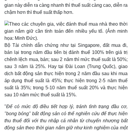
gian này diễn ra càng nhanh thì thuế suất càng cao, diễn ra
chậm hơn thì thuế suất thấp hơn.
Doanh nghiệp
Công nghệ
Thông tin doanh nghiệp
Sành điệu
Doanh nghiệp 24h
Tin Công nghệ
Doanh nhân
Trải nghiệm
Vì cộng đồng
Chuyển đổi số
Bộ Tài chính dẫn chứng như tại Singapore, đất mua đi,
bán lại trong năm đầu tiên bị đánh thuế 100% trên giá trị
chênh lệch mua, bán; sau 2 năm thì mức thuế suất là 50%;
sau 3 năm là 25%. Hay tại Đài Loan (Trung Quốc), giao
dịch bất động sản thực hiện trong 2 năm đầu sau khi mua
áp dụng thuế suất là 45%; thực hiện trong 2-5 năm thuế
suất là 35%; trong 5-10 năm thuế suất 20% và thực hiện
sau 10 năm mức thuế suất là 15%.
"
Để có mức độ điều tiết hợp lý, tránh tình trạng đầu cơ,
"bong bóng" bất động sản có thể nghiên cứu để thực hiện
thu thuế đối với thu nhập cá nhân từ chuyển nhượng bất
động sản theo thời gian nắm giữ như kinh nghiệm của một