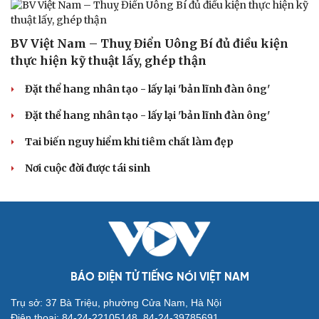
BV Việt Nam – Thuỵ Điển Uông Bí đủ điều kiện
thực hiện kỹ thuật lấy, ghép thận
Đặt thể hang nhân tạo - lấy lại 'bản lĩnh đàn ông'
Đặt thể hang nhân tạo - lấy lại 'bản lĩnh đàn ông'
Tai biến nguy hiểm khi tiêm chất làm đẹp
Nơi cuộc đời được tái sinh
Cải chính
BÁO ĐIỆN TỬ TIẾNG NÓI VIỆT NAM
Trụ sở: 37 Bà Triệu, phường Cửa Nam, Hà Nội
Điện thoại: 84-24-22105148, 84-24-39785691