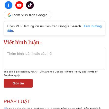
Thêm VOV trên Google
Chọn VOV làm nguồn ưu tiên trên
Google Search
.
Xem hướng
dẫn.
Viết bình luận
This site is protected by reCAPTCHA and the Google
Privacy Policy
and
Terms of
Service
apply.
Gửi tin
Văn hóa
Giải trí
PHÁP LUẬT
Sân khấu - Điện ảnh
Nghệ sĩ