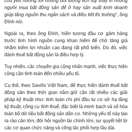
chủ yếu hướng tới những đối tượng tích lũy thay vì những
Infographic
người mua bất động sản để ở hay sản xuất kinh doanh
giúp tăng nguồn thu ngân sách và điều tiết thị trường
", ông
Đính nói.
Ngoài ra, theo ông Đính, hiện tượng đầu cơ găm hàng
trước tình hình nguồn cung khan hiếm để chờ tăng giá
nhằm kiếm lợi nhuận cao đang rất phổ biến. Do đó, việc
đánh thuế bất động sản là điều hợp lý.
Tuy nhiên, các chuyên gia cũng nhấn mạnh, việc thực hiện
cũng cần tính toán đến nhiều yếu tố.
Cụ thể, theo Savills Việt Nam, để thực hiện đánh thuế bất
động sản theo thời gian nắm giữ cần rất nhiều các giải
pháp kỹ thuật như: tính toán chi phí đầu tư cơ sở hạ tầng
kỹ thuật, công cụ tính thuế, đặc biệt là minh bạch và số hóa
toàn bộ dữ liệu bất động sản dân cư. Những yếu tố này tạo
ra rào cản lớn, đòi hỏi nguồn tài chính lớn, sự quyết liệt từ
các cơ quan chức năng và công tác phối hợp lâu dài.