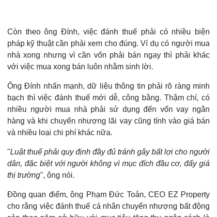
Kinh tế
Thị trường
Còn theo ông Đính, việc đánh thuế phải có nhiều biện
Bất động sản
Giá vàng
pháp kỹ thuật cần phải xem cho đúng. Ví dụ có người mua
Khởi nghiệp
Tiêu dùng
nhà xong nhưng vì cần vốn phải bán ngay thì phải khác
Tỷ giá
với việc mua xong bán luôn nhằm sinh lời.
Chứng khoán
Giá cà phê
Ông Đính nhấn mạnh, dữ liệu thông tin phải rõ ràng minh
bạch thì việc đánh thuế mới dễ, công bằng. Thậm chí, có
nhiều người mua nhà phải sử dụng đến vốn vay ngân
hàng và khi chuyển nhượng lãi vay cũng tính vào giá bán
và nhiều loại chi phí khác nữa.
"
Luật thuế phải quy định đầy đủ tránh gây bất lợi cho người
dân, đặc biệt với người không vì mục đích đầu cơ, đẩy giá
thị trường
", ông nói.
Đồng quan điểm, ông Phạm Đức Toản, CEO EZ Property
cho rằng việc đánh thuế cá nhân chuyển nhượng bất động