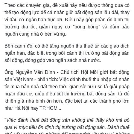
Theo các chuyên gia, đề xuất này nếu được thông qua có
thể tạo động lực để cá nhân giữ bất động sản lâu dài, thay
vì đầu cơ ngắn hạn trục lợi. Điều này góp phần ổn định thị
trường địa ốc, giảm nguy cơ “bong bóng” và đảm bảo
nguồn cung nhà ở bền vững.
Bên cạnh đó, có thể tăng nguồn thu thuế từ các giao dịch
ngắn hạn, đặc biệt trong bối cảnh thị trường bất động sản
sôi động, đóng góp vào ngân sách nhà nước.
Ông Nguyễn Văn Đính - Chủ tịch Hội Môi giới bất động
sản Việt Nam - phân tích: Việc đánh thuế thu nhập cá nhân
từ mua bán nhà đất theo thời gian sở hữu sẽ là giải pháp
ngăn đầu cơ, giúp điều tiết thị trường bất động sản, từ đó
khiến giá nhà bình ổn hơn, đặc biệt tại các thành phố lớn
như Hà Nội hay TP.HCM...
Thế giới
Multimedia
Quan sát
Video
"
Việc đánh thuế bất động sản không thể thấy khó mà bỏ
Cuộc sống đó đây
Ảnh
qua vì mục tiêu ổn định thị trường bất động sản. Đánh thuế
Hồ sơ
E-Magazine