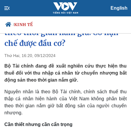
English
Đánh thuế mua bán nhà đất
KINH TẾ
/
theo thời gian nắm giữ: Có hạn
chế được đầu cơ?
Chính trị
Xã hội
Thứ Hai, 16:20, 09/12/2024
Đảng
Tin 24h
Bộ Tài chính đang đề xuất nghiên cứu thực hiện thu
Tổ chức nhân sự
Dự báo thời tiết
thuế đối với thu nhập cá nhân từ chuyển nhượng bất
Quốc hội
Giáo dục
động sản theo thời gian nắm giữ.
Nhận diện sự thật
Dấu ấn VOV
Việc làm
Nguyên nhân là theo Bộ Tài chính, chính sách thuế thu
Biển đảo
thập cá nhân hiện hành của Việt Nam không phân biệt
theo thời gian nắm giữ bất động sản của người chuyển
nhượng.
Cần thiết nhưng cần cẩn trọng