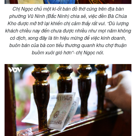
Chị Ngọc chủ một ki-ốt bán đồ thờ cúng trên địa bàn
phường Vũ Ninh (Bắc Ninh) chia sẻ, việc đền Bà Chúa
Kho được mở trở lại khiến chị cảm thấy rất vui. “Dù lượng
khách chiều nay đến chưa được nhiều như mọi năm không
có dịch, xong đây là tín hiệu mừng để việc kinh doanh,
buôn bán của bà con tiểu thương quanh khu chợ thuận
buồm xuôi gió hơn”- chị Ngọc nói.
Pháp luật
Quân sự - Quốc phòng
Vụ án
Vũ khí