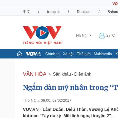
VO
中文
/
français
/
Deutsch
/
Bahas
27°C
Hà Nội
Chính trị
Xã hội
Thế giới
Multimedia
K
Chính trị
Xã hội
Đảng
Tin 24h
VĂN HÓA
Sân khấu - Điện ảnh
Tổ chức nhân sự
Dự báo thời tiết
Quốc hội
Giáo dục
Ngắm dàn mỹ nhân trong “Tâ
Nhận diện sự thật
Dấu ấn VOV
Việc làm
Biển đảo
Thứ Năm, 06:00, 09/02/2017
Pháp luật
Quân sự - Quốc phòng
VOV.VN - Lâm Doãn, Diêu Thần, Vương Lệ Khôn
Vụ án
Vũ khí
khi xem "Tây du ký: Mối tình ngoại truyện 2".