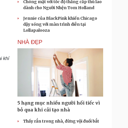
Chóng mặt với tốc độ thăng cấp thù lao
dành cho Người Nhện Tom Holland
Jennie của BlackPink khiến Chicago
dậy sóng với màn trình diễn tại
Lollapalooza
NHÀ ĐẸP
i khí
5 hạng mục nhiều người hối tiếc vì
bỏ qua khi cải tạo nhà
Thấy rắn trong nhà, đừng vội đuổi bắt