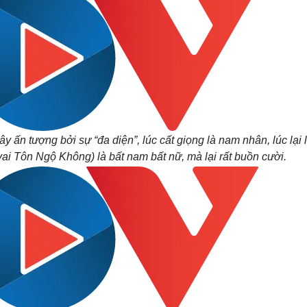
ấn tượng bởi sự “đa diện”, lúc cất giọng là nam nhân, lúc lại 
i Tôn Ngộ Không) là bất nam bất nữ, mà lại rất buồn cười.