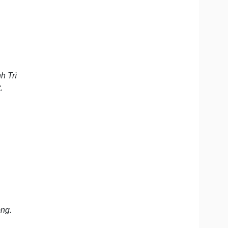
h Trì
t.
òng.