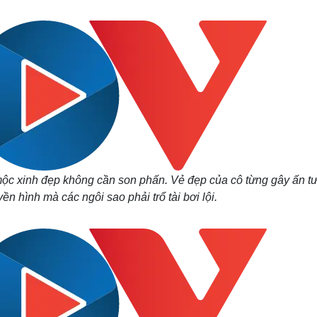
Lịch thi đấu bóng đá
Xe máy
Thế giới thể thao
Tư vấn
eSports
V
Hậu trường
Văn hóa
Giải trí
D
Sân khấu - Điện ảnh
Nghệ sĩ
Văn học
Thời trang
Âm nhạc
Sao Việt
c
Di sản
ộc xinh đẹp không cần son phấn. Vẻ đẹp của cô từng gây ấn t
ền hình mà các ngôi sao phải trổ tài bơi lội.