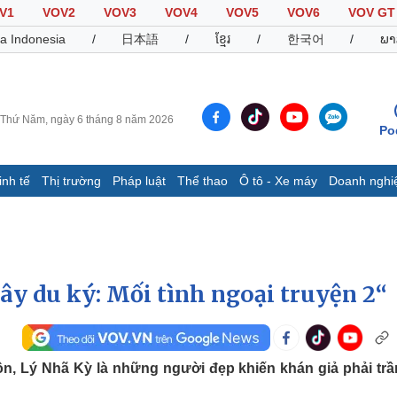
V1
VOV2
VOV3
VOV4
VOV5
VOV6
VOV GT
a Indonesia
/
日本語
/
ខ្មែរ
/
한국어
/
ພາ
Thứ Năm, ngày 6 tháng 8 năm 2026
Po
inh tế
Thị trường
Pháp luật
Thể thao
Ô tô - Xe máy
Doanh nghi
Thế giới
Multimedia
K
Quan sát
Video
B
Cuộc sống đó đây
Ảnh
K
Hồ sơ
E-Magazine
y du ký: Mối tình ngoại truyện 2“
Infographic
Thể thao
Ô tô - Xe máy
D
, Lý Nhã Kỳ là những người đẹp khiến khán giả phải trầ
Bóng đá
Ô tô
T