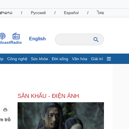
ສາລາວ
/
Русский
/
Español
/
ไทย
English
dcast
Radio
ệp
Công nghệ
Sức khỏe
Đời sống
Văn hóa
Giải trí
inh tế
Thị trường
ất động sản
Giá vàng
hởi nghiệp
Tiêu dùng
Tỷ giá
SÂN KHẤU - ĐIỆN ẢNH
Chứng khoán
Giá cà phê
oanh nghiệp
Công nghệ
m trồ
hông tin doanh nghiệp
Sành điệu