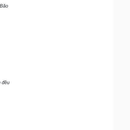
 Bão
n đều