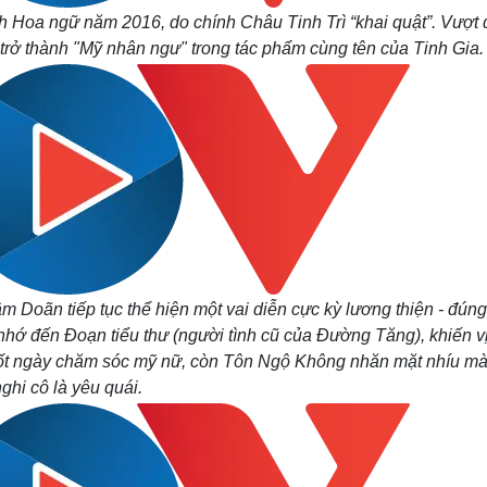
h Hoa ngữ năm 2016, do chính Châu Tinh Trì “khai quật”. Vượt
trở thành "Mỹ nhân ngư" trong tác phẩm cùng tên của Tinh Gia
 Doãn tiếp tục thể hiện một vai diễn cực kỳ lương thiện - đún
 nhớ đến Đoạn tiểu thư (người tình cũ của Đường Tăng), khiến vị
uốt ngày chăm sóc mỹ nữ, còn Tôn Ngộ Không nhăn mặt nhíu mà
ghi cô là yêu quái.