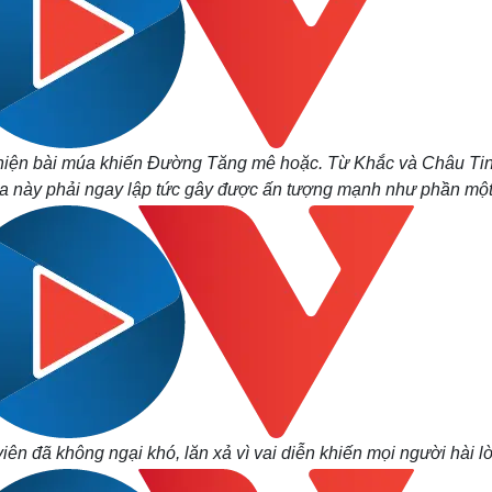
ể hiện bài múa khiến Đường Tăng mê hoặc. Từ Khắc và Châu Tin
úa này phải ngay lập tức gây được ấn tượng mạnh như phần mộ
viên đã không ngại khó, lăn xả vì vai diễn khiến mọi người hài l