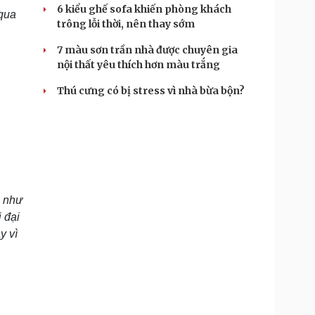
6 kiểu ghế sofa khiến phòng khách
 qua
trông lỗi thời, nên thay sớm
.
7 màu sơn trần nhà được chuyên gia
nội thất yêu thích hơn màu trắng
Thú cưng có bị stress vì nhà bừa bộn?
g như
 đại
y vì