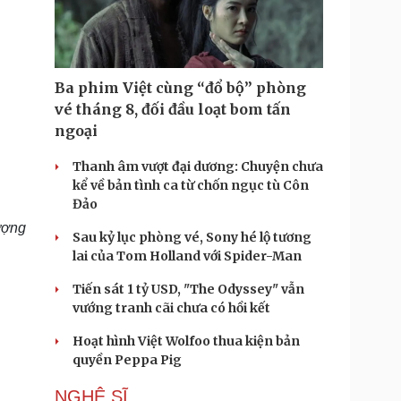
Doanh nghiệp 24h
Tin Công nghệ
Doanh nhân
Trải nghiệm
ì cộng đồng
Chuyển đổi số
Ba phim Việt cùng “đổ bộ” phòng
u lịch
Podcast
vé tháng 8, đối đầu loạt bom tấn
Tư vấn
Câu chuyện thời sự
ngoại
Săn Tour
Đọc truyện đêm khuya
heck-in
Cửa sổ tình yêu
Thanh âm vượt đại dương: Chuyện chưa
Kể chuyện cho bé
kể về bản tình ca từ chốn ngục tù Côn
Hạt giống tâm hồn
Đảo
ượng
Sau kỷ lục phòng vé, Sony hé lộ tương
lai của Tom Holland với Spider-Man
Tiến sát 1 tỷ USD, "The Odyssey" vẫn
vướng tranh cãi chưa có hồi kết
Hoạt hình Việt Wolfoo thua kiện bản
quyền Peppa Pig
NGHỆ SĨ